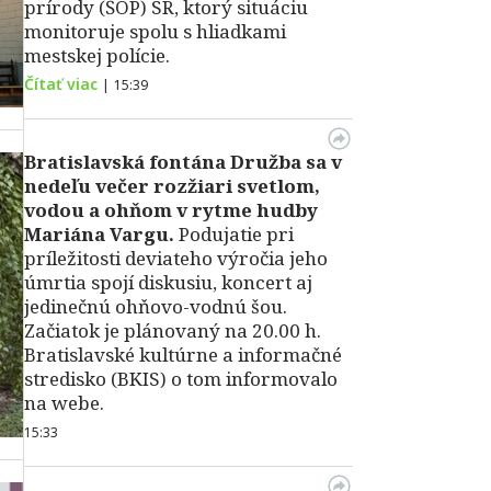
prírody (ŠOP) SR, ktorý situáciu
monitoruje spolu s hliadkami
mestskej polície.
Čítať viac
|
15:39
Bratislavská fontána Družba sa v
nedeľu večer rozžiari svetlom,
vodou a ohňom v rytme hudby
Mariána Vargu.
Podujatie pri
príležitosti deviateho výročia jeho
úmrtia spojí diskusiu, koncert aj
jedinečnú ohňovo-vodnú šou.
Začiatok je plánovaný na 20.00 h.
Bratislavské kultúrne a informačné
stredisko (BKIS) o tom informovalo
na webe.
15:33