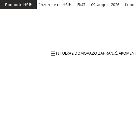
Podporte HS
Inzerujte na HS
15:47
|
09. august 2026
|
Ľubom
TITULKA
Z DOMOVA
ZO ZAHRANIČIA
KOMEN