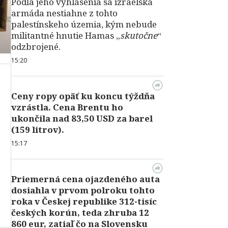
Podľa jeho vyhlásenia sa izraelská
armáda nestiahne z tohto
palestínskeho územia, kým nebude
militantné hnutie Hamas „
skutočne
“
odzbrojené.
15:20
Ceny ropy opäť ku koncu týždňa
vzrástla. Cena Brentu ho
ukončila nad 83,50 USD za barel
(159 litrov).
15:17
Priemerná cena ojazdeného auta
dosiahla v prvom polroku tohto
roka v Českej republike 312-tisíc
českých korún, teda zhruba 12
860 eur, zatiaľ čo na Slovensku