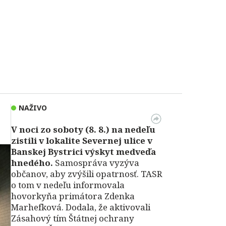
NAŽIVO
V noci zo soboty (8. 8.) na nedeľu
zistili v lokalite Severnej ulice v
Banskej Bystrici výskyt medveďa
hnedého.
Samospráva vyzýva
občanov, aby zvýšili opatrnosť. TASR
o tom v nedeľu informovala
hovorkyňa primátora Zdenka
Marhefková. Dodala, že aktivovali
Zásahový tím Štátnej ochrany