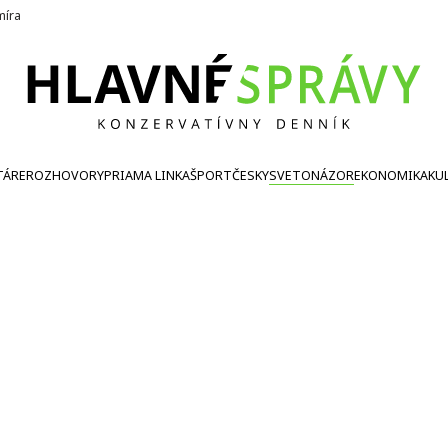
íra
TÁRE
ROZHOVORY
PRIAMA LINKA
ŠPORT
ČESKY
SVETONÁZOR
EKONOMIKA
KU