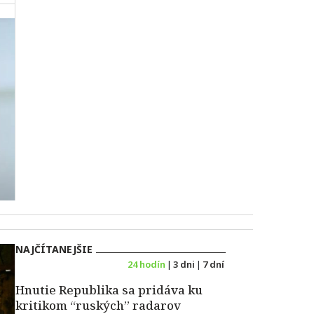
NAJČÍTANEJŠIE
24 hodín
|
3 dni
|
7 dní