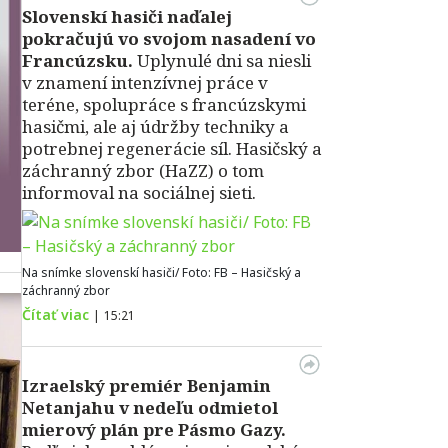
Slovenskí hasiči naďalej
pokračujú vo svojom nasadení vo
Francúzsku.
Uplynulé dni sa niesli
v znamení intenzívnej práce v
teréne, spolupráce s francúzskymi
hasičmi, ale aj údržby techniky a
potrebnej regenerácie síl. Hasičský a
záchranný zbor (HaZZ) o tom
informoval na sociálnej sieti.
Na snímke slovenskí hasiči/ Foto: FB – Hasičský a
záchranný zbor
Čítať viac
|
15:21
Izraelský premiér Benjamin
Netanjahu v nedeľu odmietol
mierový plán pre Pásmo Gazy.