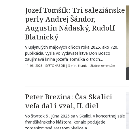
Jozef Tomšík: Tri saleziánske
perly Andrej Šándor,
Augustín Nádaský, Rudolf
Blatnický
V uplynulých májových dňoch roka 2025, ako 720.
publikácia, vyšla vo vydavateľstve Don Bosco
zaujímavá kniha Jozefa Tomšíka o troch…
11. 06. 2025
|
SVETONÁZOR
|
3 min. čítania
|
Žiadne komentáre
Peter Brezina: Čas Skalici
veľa dal i vzal, II. diel
Vo štvrtok 5 . júna 2025 sa v Skalici, v koncertnej sále
františkánskeho kláštora, konalo podujatie
zorganizované Mestom Skalica a…