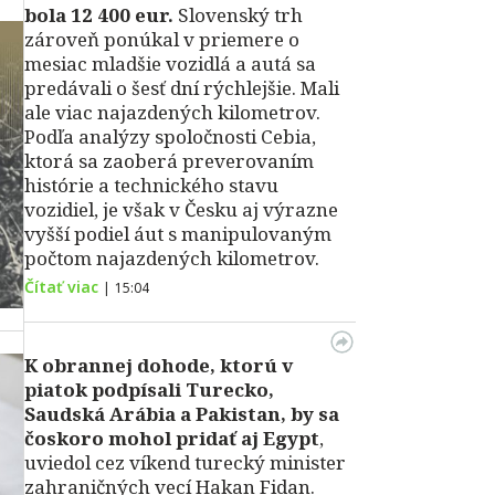
bola 12 400 eur.
Slovenský trh
zároveň ponúkal v priemere o
mesiac mladšie vozidlá a autá sa
predávali o šesť dní rýchlejšie. Mali
ale viac najazdených kilometrov.
Podľa analýzy spoločnosti Cebia,
ktorá sa zaoberá preverovaním
histórie a technického stavu
vozidiel, je však v Česku aj výrazne
vyšší podiel áut s manipulovaným
počtom najazdených kilometrov.
Čítať viac
|
15:04
K obrannej dohode, ktorú v
piatok podpísali Turecko,
Saudská Arábia a Pakistan, by sa
čoskoro mohol pridať aj Egypt
,
uviedol cez víkend turecký minister
zahraničných vecí Hakan Fidan.