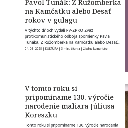
Pavol Tunák: Z Ružomberka
na Kamčatku alebo Desať
rokov v gulagu
V týchto dňoch vydali PV-ZPKO Zväz
protikomunistického odboja spomienky Pavla
Tunáka, Z Ružomberka na Kamčatku alebo Desať
rokov v gulagu.…
04. 08. 2025
|
KULTÚRA
|
3 min. čítania
|
Žiadne komentáre
V tomto roku si
pripomíname 130. výročie
narodenie maliara Júliusa
Koreszku
Tohto roku si pripomíname 130. výročie narodenia