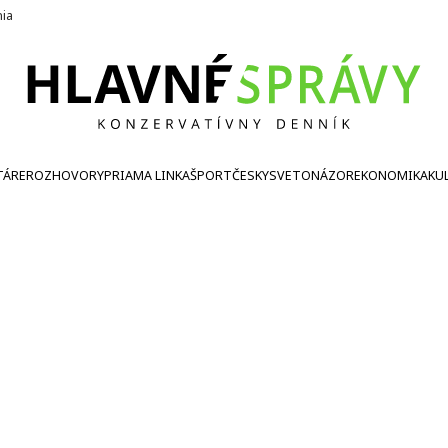
nia
TÁRE
ROZHOVORY
PRIAMA LINKA
ŠPORT
ČESKY
SVETONÁZOR
EKONOMIKA
KU