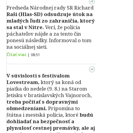
Predseda Národnej rady SR Richard
Raši (Hlas-SD) odsudzuje útok na
mladých ľudí zo zahraničia, ktorý
sa stal v Nitre.
Verí, že polícia
páchateľov nájde a za tento čin
ponesú následky. Informoval o tom
na sociálnej sieti.
Čítať viac
|
08:51
V súvislosti s festivalom
Lovestream,
ktorý sa koná od
piatka do nedele (9. 8.) na Starom
letisku v bratislavských Vajnoroch,
treba počítať s dopravnými
obmedzeniami.
Pripomína to
štátna i mestská polícia, ktoré
budú
dohliadať na bezpečnosť a
plynulosť cestnej premávky, ale aj