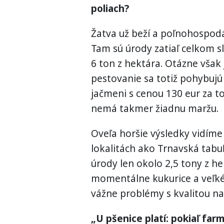
poliach?
Žatva už beží a poľnohospod
Tam sú úrody zatiaľ celkom sl
6 ton z hektára. Otázne však
pestovanie sa totiž pohybujú
jačmeni s cenou 130 eur za to
nemá takmer žiadnu maržu.
Oveľa horšie výsledky vidíme 
lokalitách ako Trnavská tabu
úrody len okolo 2,5 tony z h
momentálne kukurice a veľké
vážne problémy s kvalitou na
„U pšenice platí: pokiaľ far