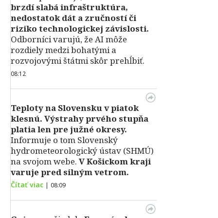
brzdí slabá infraštruktúra,
nedostatok dát a zručností či
riziko technologickej závislosti.
Odborníci varujú, že AI môže
rozdiely medzi bohatými a
rozvojovými štátmi skôr prehĺbiť.
08:12
Teploty na Slovensku v piatok
klesnú.
Výstrahy prvého stupňa
platia len pre južné okresy.
Informuje o tom Slovenský
hydrometeorologický ústav (SHMÚ)
na svojom webe.
V Košickom kraji
varuje pred silným vetrom.
Čítať viac
|
08:09