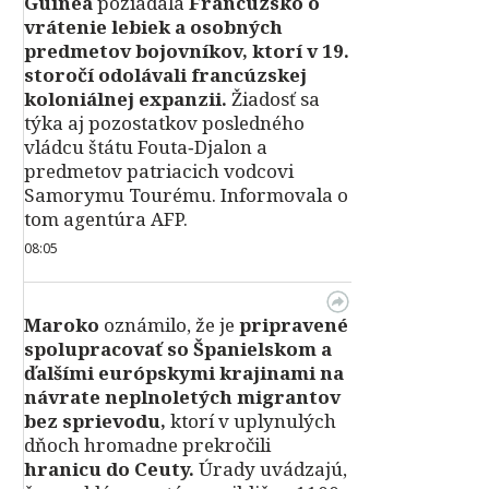
Guinea
požiadala
Francúzsko o
vrátenie lebiek a osobných
predmetov bojovníkov, ktorí v 19.
storočí odolávali francúzskej
koloniálnej expanzii.
Žiadosť sa
týka aj pozostatkov posledného
vládcu štátu Fouta‑Djalon a
predmetov patriacich vodcovi
Samorymu Tourému. Informovala o
tom agentúra AFP.
08:05
Maroko
oznámilo, že je
pripravené
spolupracovať so Španielskom a
ďalšími európskymi krajinami na
návrate neplnoletých migrantov
bez sprievodu,
ktorí v uplynulých
dňoch hromadne prekročili
hranicu do Ceuty.
Úrady uvádzajú,