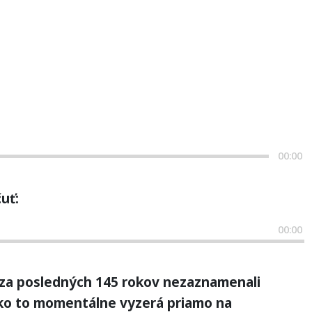
00:00
uť:
00:00
 za posledných 145 rokov nezaznamenali
Ako to momentálne vyzerá priamo na