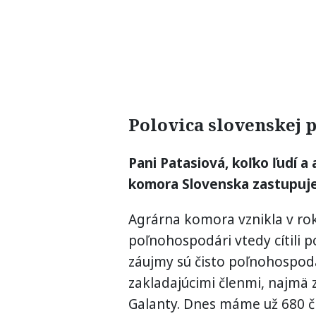
Polovica slovenskej 
Pani Patasiová, koľko ľudí 
komora Slovenska zastupuj
Agrárna komora vznikla v rok
poľnohospodári vtedy cítili p
záujmy sú čisto poľnohospodá
zakladajúcimi členmi, najmä 
Galanty. Dnes máme už 680 č