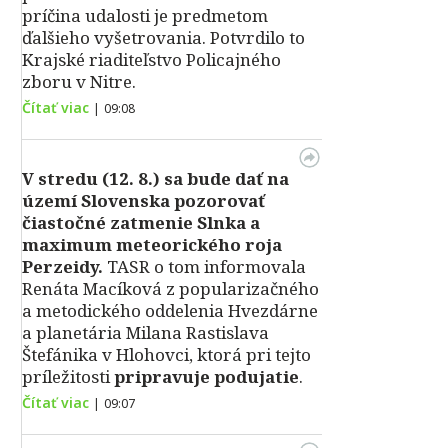
príčina udalosti je predmetom
ďalšieho vyšetrovania. Potvrdilo to
Krajské riaditeľstvo Policajného
zboru v Nitre.
Čítať viac
|
09:08
V stredu (12. 8.) sa bude dať na
území Slovenska pozorovať
čiastočné zatmenie Slnka a
maximum meteorického roja
Perzeidy.
TASR o tom informovala
Renáta Macíková z popularizačného
a metodického oddelenia Hvezdárne
a planetária Milana Rastislava
Štefánika v Hlohovci, ktorá pri tejto
príležitosti
pripravuje podujatie
.
Čítať viac
|
09:07