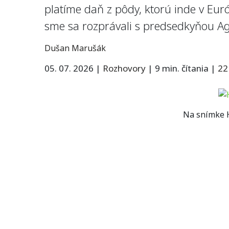
platíme daň z pôdy, ktorú inde v Eur
sme sa rozprávali s predsedkyňou Ag
Dušan Marušák
05. 07. 2026
|
Rozhovory
|
9 min. čítania
|
22
Na snímke H