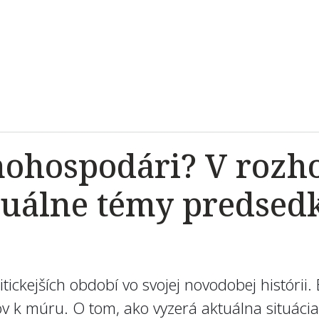
ľnohospodári? V rozh
tuálne témy predsed
itickejších období vo svojej novodobej históri
v k múru. O tom, ako vyzerá aktuálna situácia 