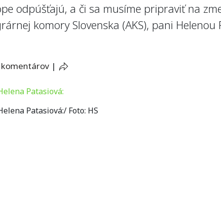
ópe odpúšťajú, a či sa musíme pripraviť na zm
rárnej komory Slovenska (AKS), pani Helenou 
 komentárov
|
elena Patasiová:/ Foto: HS