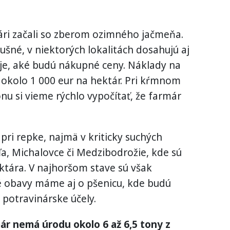
ári začali so zberom ozimného jačmeňa.
ušné, v niektorých lokalitách dosahujú aj
 je, aké budú nákupné ceny. Náklady na
 okolo 1 000 eur na hektár. Pri kŕmnom
nu si vieme rýchlo vypočítať, že farmár
pri repke, najmä v kriticky suchých
ľa, Michalovce či Medzibodrožie, kde sú
ektára. V najhoršom stave sú však
 obavy máme aj o pšenicu, kde budú
 potravinárske účely.
már nemá úrodu okolo 6 až 6,5 tony z