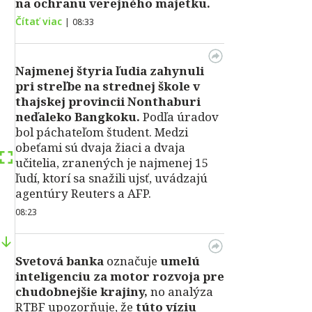
na ochranu verejného majetku.
Čítať viac
|
08:33
Najmenej štyria ľudia zahynuli
pri streľbe na strednej škole v
thajskej provincii Nonthaburi
neďaleko Bangkoku.
Podľa úradov
bol páchateľom študent. Medzi
obeťami sú dvaja žiaci a dvaja
učitelia, zranených je najmenej 15
ľudí, ktorí sa snažili ujsť, uvádzajú
agentúry Reuters a AFP.
08:23
Svetová banka
označuje
umelú
inteligenciu za motor rozvoja pre
chudobnejšie krajiny,
no analýza
RTBF upozorňuje, že
túto víziu