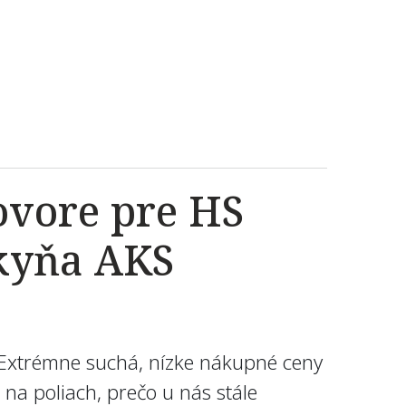
ovore pre HS
kyňa AKS
i. Extrémne suchá, nízke nákupné ceny
na poliach, prečo u nás stále