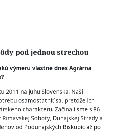
pôdy pod jednou strechou
a akú výmeru vlastne dnes Agrárna
e?
u 2011 na juhu Slovenska. Naši
otrebu osamostatniť sa, pretože ich
rskeho charakteru. Začínali sme s 86
z Rimavskej Soboty, Dunajskej Stredy a
lenov od Podunajských Biskupíc až po