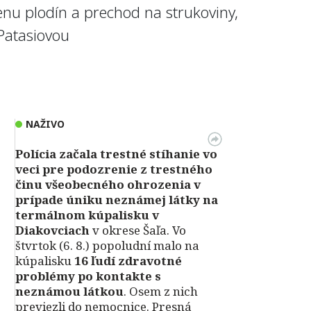
enu plodín a prechod na strukoviny,
Patasiovou
NAŽIVO
Polícia začala trestné stíhanie vo
veci pre podozrenie z trestného
činu všeobecného ohrozenia v
prípade úniku neznámej látky na
termálnom kúpalisku v
Diakovciach
v okrese Šaľa. Vo
štvrtok (6. 8.) popoludní malo na
kúpalisku
16 ľudí zdravotné
problémy po kontakte s
neznámou látkou
. Osem z nich
previezli do nemocnice. Presná