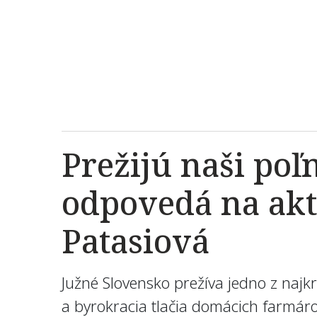
Prežijú naši po
odpovedá na ak
Patasiová
Južné Slovensko prežíva jedno z najkr
a byrokracia tlačia domácich farmáro