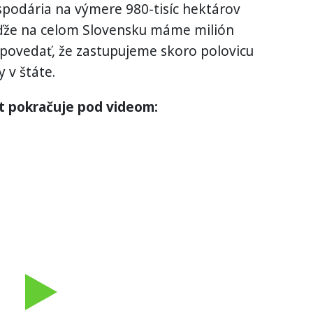
spodária na výmere 980-tisíc hektárov
ďže na celom Slovensku máme milión
 povedať, že zastupujeme skoro polovicu
 v štáte.
t pokračuje pod videom:
Play