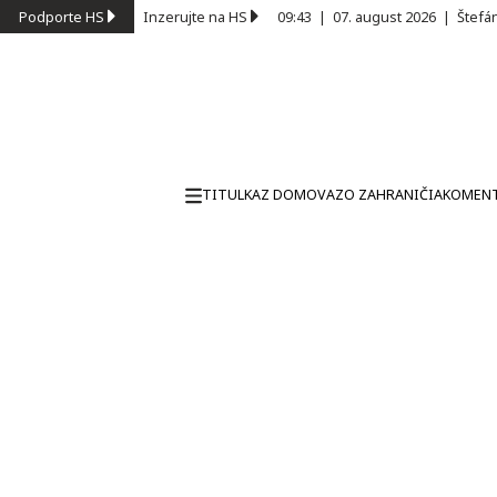
Podporte HS
Inzerujte na HS
09:43
|
07. august 2026
|
Štefá
TITULKA
Z DOMOVA
ZO ZAHRANIČIA
KOMEN