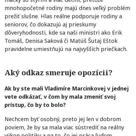
mnohopočetné rodiny majú dnes veľký problém
prežiť slušne. Hlas reálne podporuje rodiny a
seniorov, čo dokazujú aj prieskumy
dôveryhodnosti, kde sa naši ministri ako Erik
Tomáš, Denisa Saková či Matúš Šutaj Eštok
pravidelne umiestňujú na najvyšších priečkach.
Aký odkaz smeruje opozícii?
Ak by ste mali Vladimíre Marcinkovej v jednej
vete odkázať, v čom by mala zmeniť svoj
prístup, čo by to bolo?
Nechcem byť osobný, preto jej len v dobrom
poviem, že by sa mala viac sústrediť na reálny
výkon politiky a na to, čo jej práca ľuďom