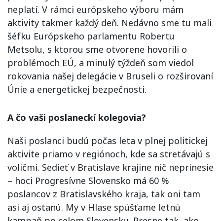
neplatí. V rámci európskeho výboru mám
aktivity takmer každý deň. Nedávno sme tu mali
šéfku Európskeho parlamentu Robertu
Metsolu, s ktorou sme otvorene hovorili o
problémoch EÚ, a minulý týždeň som viedol
rokovania našej delegácie v Bruseli o rozširovaní
Únie a energetickej bezpečnosti.
A čo vaši poslaneckí kolegovia?
Naši poslanci budú počas leta v plnej politickej
aktivite priamo v regiónoch, kde sa stretávajú s
voličmi. Sedieť v Bratislave krajine nič neprinesie
– hoci Progresívne Slovensko má 60 %
poslancov z Bratislavského kraja, tak oni tam
asi aj ostanú. My v Hlase spúšťame letnú
kampaň po celom Slovensku. Presne tak, ako