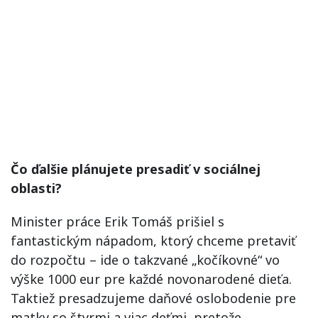
Čo ďalšie plánujete presadiť v sociálnej
oblasti?
Minister práce Erik Tomáš prišiel s
fantastickým nápadom, ktorý chceme pretaviť
do rozpočtu – ide o takzvané „kočíkovné“ vo
výške 1000 eur pre každé novonarodené dieťa.
Taktiež presadzujeme daňové oslobodenie pre
matky so štyrmi a viac deťmi, pretože