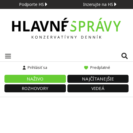
Podporte HS
Inzerujte na HS
Prihlásiť sa
Predplatné
NAŽIVO
NAJČÍTANEJŠIE
ROZHOVORY
VIDEÁ