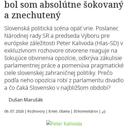
bol som absolútne šokovaný
a znechutený
Slovenská politická scéna opäť vrie. Poslanec
Národnej rady SR a predseda Výboru pre
európske záležitosti Peter Kalivoda (Hlas-SD) v
exkluzívnom rozhovore otvorene reaguje na
šokujúce obvinenia opozície, odkrýva zákulisie
parlamentnej práce a pomenúva pragmatické
ciele slovenskej zahraničnej politiky. Prečo
podľa neho opozícia robí z parlamentu divadlo
a čo čaká Slovensko v najbližšom období?
Dušan Marušák
06. 07. 2026
|
Rozhovory
|
8 min. čítania
|
30 komentárov
|