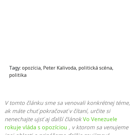
Tagy:
opozícia
,
Peter Kalivoda
,
politická scéna
,
politika
V tomto článku sme sa venovali konkrétnej téme,
ak máte chuť pokračovať v čítaní, určite si
nenechajte ujsť aj ďalší článok
Vo Venezuele
rokuje vláda s opozíciou
, v ktorom sa venujeme