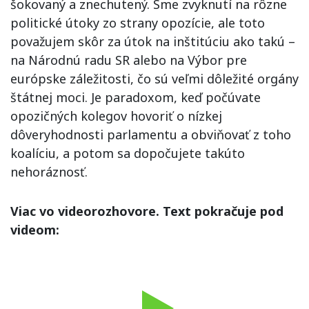
šokovaný a znechutený. Sme zvyknutí na rôzne
politické útoky zo strany opozície, ale toto
považujem skôr za útok na inštitúciu ako takú –
na Národnú radu SR alebo na Výbor pre
európske záležitosti, čo sú veľmi dôležité orgány
štátnej moci. Je paradoxom, keď počúvate
opozičných kolegov hovoriť o nízkej
dôveryhodnosti parlamentu a obviňovať z toho
koalíciu, a potom sa dopočujete takúto
nehoráznosť.
Viac vo videorozhovore. Text pokračuje pod
videom: