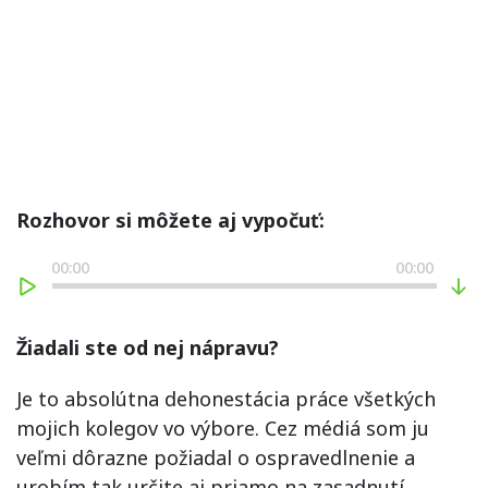
Rozhovor si môžete aj vypočuť:
00:00
00:00
Žiadali ste od nej nápravu?
Je to absolútna dehonestácia práce všetkých
mojich kolegov vo výbore. Cez médiá som ju
veľmi dôrazne požiadal o ospravedlnenie a
urobím tak určite aj priamo na zasadnutí