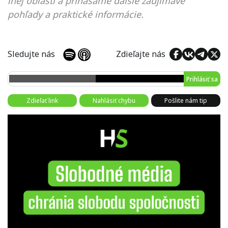
inej oblasti a prinášame ďalšie zaujímavé
pohľady a praktické informácie.
Sledujte nás
Zdieľajte nás
Prihlásiť sa
Zdieľať link
Nahlásiť chybu
Pošlite nám tip