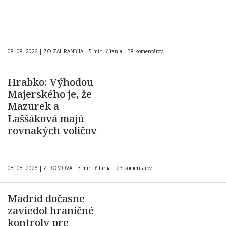
08. 08. 2026
|
ZO ZAHRANIČIA
|
5 min. čítania
|
38 komentárov
Hrabko: Výhodou
Majerského je, že
Mazurek a
Laššáková majú
rovnakých voličov
08. 08. 2026
|
Z DOMOVA
|
3 min. čítania
|
23 komentárov
Madrid dočasne
zaviedol hraničné
kontroly pre