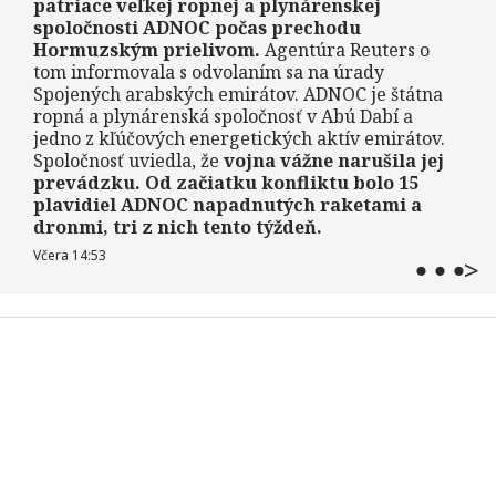
patriace veľkej ropnej a plynárenskej
spoločnosti ADNOC počas prechodu
Hormuzským prielivom.
Agentúra Reuters o
tom informovala s odvolaním sa na úrady
Spojených arabských emirátov. ADNOC je štátna
ropná a plynárenská spoločnosť v Abú Dabí a
jedno z kľúčových energetických aktív emirátov.
Spoločnosť uviedla, že
vojna vážne narušila jej
prevádzku. Od začiatku konfliktu bolo 15
plavidiel ADNOC napadnutých raketami a
dronmi, tri z nich tento týždeň.
Včera 14:53
>
⬤ ⬤ ⬤