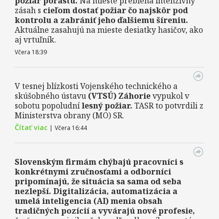
požiar porastu.
Na mieste prebieha intenzívny
zásah s
cieľom dostať požiar čo najskôr pod
kontrolu a zabrániť jeho ďalšiemu šíreniu.
Aktuálne zasahujú na mieste desiatky hasičov, ako
aj vrtuľník.
Včera 18:39
V tesnej blízkosti Vojenského technického a
skúšobného ústavu
(VTSÚ) Záhorie
vypukol v
sobotu popoludní
lesný požiar.
TASR to potvrdili z
Ministerstva obrany (MO) SR.
Čítať viac
|
Včera 16:44
Slovenským firmám chýbajú pracovníci s
konkrétnymi zručnosťami a odborníci
pripomínajú, že situácia sa sama od seba
nezlepší.
Digitalizácia, automatizácia a
umelá inteligencia (AI) menia obsah
tradičných pozícií a vyvárajú nové profesie,