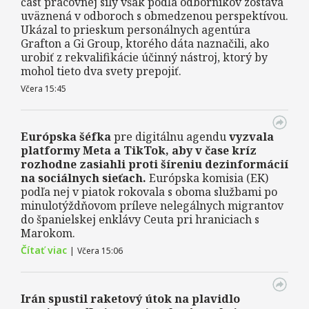
časť pracovnej sily však podľa odborníkov zostáva
uväznená v odboroch s obmedzenou perspektívou.
Ukázal to prieskum personálnych agentúra
Grafton a Gi Group, ktorého dáta naznačili, ako
urobiť z rekvalifikácie účinný nástroj, ktorý by
mohol tieto dva svety prepojiť.
Včera 15:45
Európska šéfka
pre digitálnu agendu
vyzvala
platformy Meta a TikTok, aby v čase kríz
rozhodne zasiahli proti šíreniu dezinformácií
na sociálnych sieťach.
Európska komisia (EK)
podľa nej v piatok rokovala s oboma službami po
minulotýždňovom príleve nelegálnych migrantov
do španielskej enklávy Ceuta pri hraniciach s
Marokom.
Čítať viac
|
Včera 15:06
Irán spustil raketový útok na plavidlo