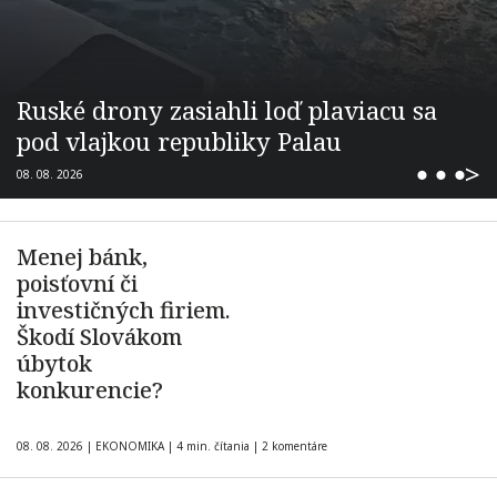
Ruské drony zasiahli loď plaviacu sa
pod vlajkou republiky Palau
>
08. 08. 2026
⬤ ⬤ ⬤
Menej bánk,
poisťovní či
investičných firiem.
Škodí Slovákom
úbytok
konkurencie?
08. 08. 2026
|
EKONOMIKA
|
4 min. čítania
|
2 komentáre