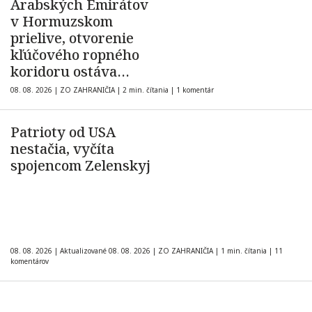
Arabských Emirátov
v Hormuzskom
prielive, otvorenie
kľúčového ropného
koridoru ostáva
neisté
08. 08. 2026
|
ZO ZAHRANIČIA
|
2 min. čítania
|
1 komentár
Patrioty od USA
nestačia, vyčíta
spojencom Zelenskyj
08. 08. 2026
|
Aktualizované 08. 08. 2026
|
ZO ZAHRANIČIA
|
1 min. čítania
|
11
komentárov