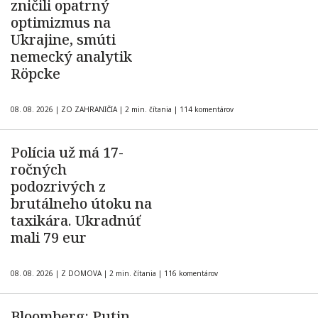
zničili opatrný
optimizmus na
Ukrajine, smúti
nemecký analytik
Röpcke
08. 08. 2026
|
ZO ZAHRANIČIA
|
2 min. čítania
|
114 komentárov
Polícia už má 17-
ročných
podozrivých z
brutálneho útoku na
taxikára. Ukradnúť
mali 79 eur
08. 08. 2026
|
Z DOMOVA
|
2 min. čítania
|
116 komentárov
Bloomberg: Putin