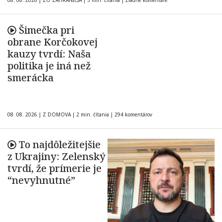
08. 08. 2026
|
ZO ZAHRANIČIA
|
3 min. čítania
|
Žiadne komentáre
Šimečka pri
obrane Korčokovej
kauzy tvrdí: Naša
politika je iná než
smerácka
08. 08. 2026
|
Z DOMOVA
|
2 min. čítania
|
294 komentárov
To najdôležitejšie
z Ukrajiny: Zelenský
tvrdí, že prímerie je
“nevyhnutné”