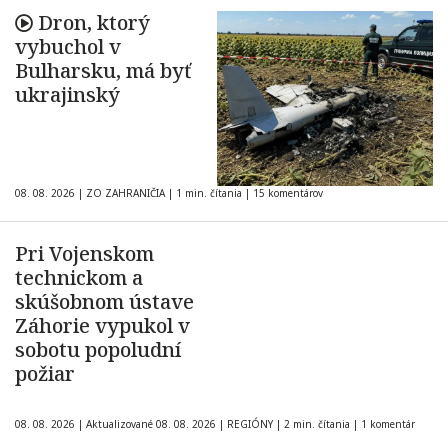
Dron, ktorý
vybuchol v
Bulharsku, má byť
ukrajinský
08. 08. 2026
|
ZO ZAHRANIČIA
|
1 min. čítania
|
15 komentárov
Pri Vojenskom
technickom a
skúšobnom ústave
Záhorie vypukol v
sobotu popoludní
požiar
08. 08. 2026
|
Aktualizované 08. 08. 2026
|
REGIÓNY
|
2 min. čítania
|
1 komentár