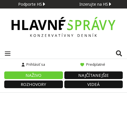
Podporte HS
Inzerujte na HS
Prihlásiť sa
Predplatné
NAŽIVO
NAJČÍTANEJŠIE
ROZHOVORY
VIDEÁ