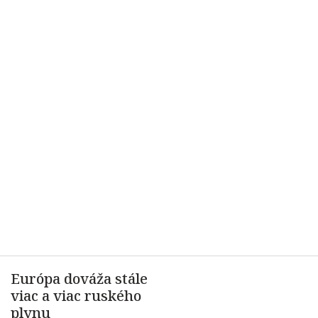
Európa dováža stále
viac a viac ruského
plynu