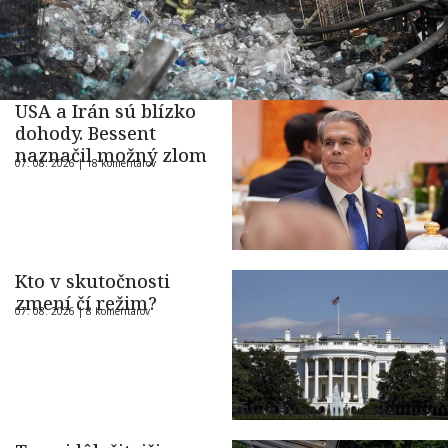
USA a Irán sú blízko
dohody. Bessent
naznačil možný zlom
07. 08. 2026 |
18 komentárov
Kto v skutočnosti
zmení čí režim?
07. 08. 2026 |
8 komentárov