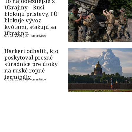
To najdôležitejšie z
Ukrajiny – Rusi
blokujú prístavy, EÚ
blokuje vývoz
kvótami, sťažujú sa
Ukrajinci
07. 08. 2026 |
27 komentárov
Hackeri odhalili, kto
poskytoval presné
súradnice pre útoky
na ruské ropné
terminály
07. 08. 2026 |
69 komentárov