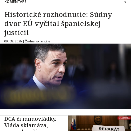
KOMENTÁRE
Historické rozhodnutie: Súdny
dvor EÚ vyčítal španielskej
justícii
09. 08. 2026 |
Žiadne komentáre
DCA či mimovládky.
Vláda sklamáva,