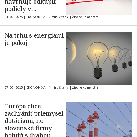
navrhuje odkúpiť
podiely v
strategických
11. 07. 2025
|
EKONOMIKA
|
2 min. čítania
|
Žiadne komentáre
energetických
firmách namiesto
Na trhu s energiami
zvyšovania
je pokoj
vojenských
výdavkov
07. 07. 2025
|
EKONOMIKA
|
1 min. čítania
|
Žiadne komentáre
Európa chce
zachrániť priemysel
dotáciami, no
slovenské firmy
bojujú s drahou