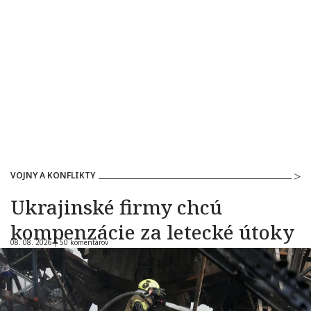
VOJNY A KONFLIKTY
Ukrajinské firmy chcú
kompenzácie za letecké útoky
08. 08. 2026 |
50 komentárov