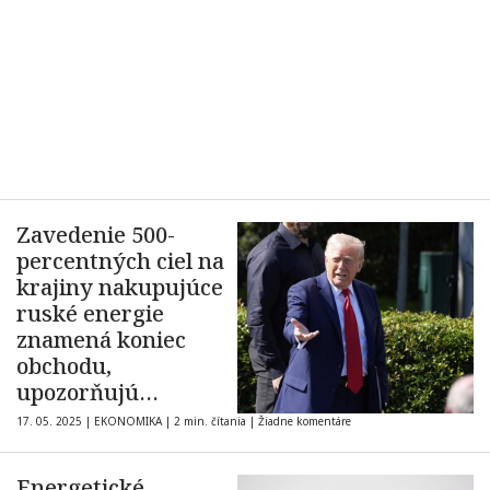
Zavedenie 500-
percentných ciel na
krajiny nakupujúce
ruské energie
znamená koniec
obchodu,
upozorňujú
slovenskí
17. 05. 2025
|
EKONOMIKA
|
2 min. čítania
|
Žiadne komentáre
zamestnávatelia
Energetické