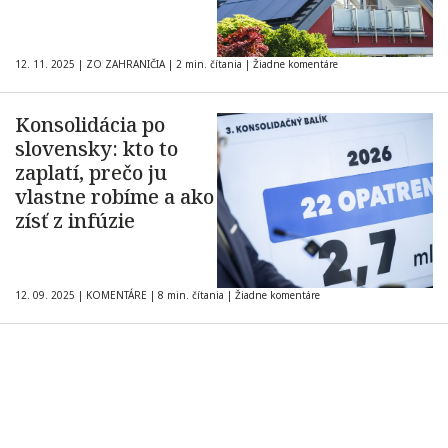
12. 11. 2025
|
ZO ZAHRANIČIA
|
2 min. čítania
|
Žiadne komentáre
Konsolidácia po
slovensky: kto to
zaplatí, prečo ju
vlastne robíme a ako
zísť z infúzie
12. 09. 2025
|
KOMENTÁRE
|
8 min. čítania
|
Žiadne komentáre