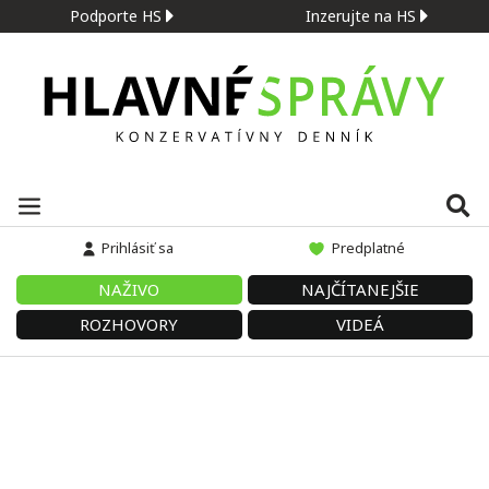
Podporte HS
Inzerujte na HS
Prihlásiť sa
Predplatné
NAŽIVO
NAJČÍTANEJŠIE
ROZHOVORY
VIDEÁ