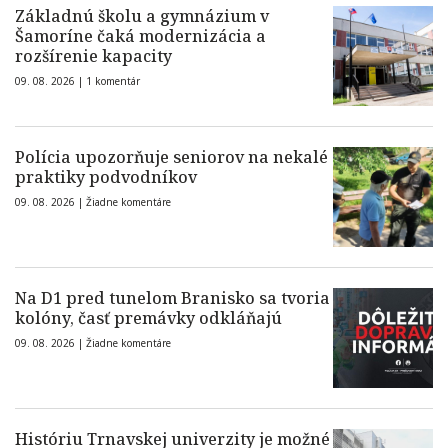
Základnú školu a gymnázium v
Šamoríne čaká modernizácia a
rozšírenie kapacity
09. 08. 2026 |
1 komentár
Polícia upozorňuje seniorov na nekalé
praktiky podvodníkov
09. 08. 2026 |
Žiadne komentáre
Na D1 pred tunelom Branisko sa tvoria
kolóny, časť premávky odkláňajú
09. 08. 2026 |
Žiadne komentáre
Históriu Trnavskej univerzity je možné