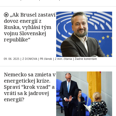
„Ak Brusel zastaví
dovoz energií z
Ruska, vyhlási tým
vojnu Slovenskej
republike“
09. 06. 2025
|
Z DOMOVA
|
PR článok
|
2 min. čítania
|
Žiadne komentáre
Nemecko sa zmieta v
energetickej kríze.
Spraví “krok vzad” a
vráti sa k jadrovej
energii?