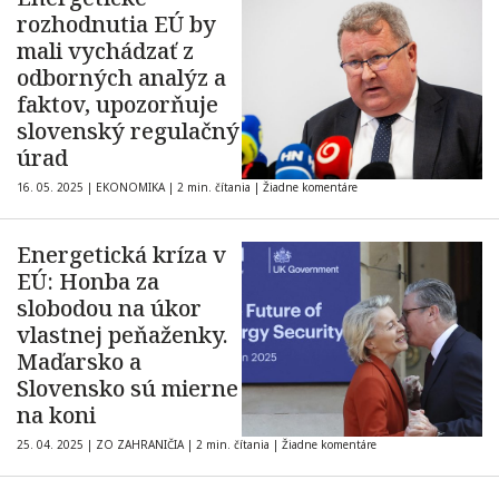
rozhodnutia EÚ by
mali vychádzať z
odborných analýz a
faktov, upozorňuje
slovenský regulačný
úrad
16. 05. 2025
|
EKONOMIKA
|
2 min. čítania
|
Žiadne komentáre
Energetická kríza v
EÚ: Honba za
slobodou na úkor
vlastnej peňaženky.
Maďarsko a
Slovensko sú mierne
na koni
25. 04. 2025
|
ZO ZAHRANIČIA
|
2 min. čítania
|
Žiadne komentáre