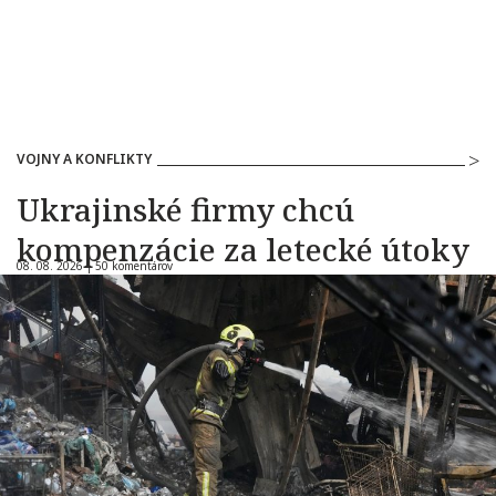
VOJNY A KONFLIKTY
Ukrajinské firmy chcú
kompenzácie za letecké útoky
08. 08. 2026 |
50 komentárov