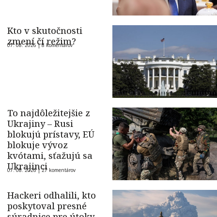
Kto v skutočnosti
zmení čí režim?
07. 08. 2026 |
8 komentárov
To najdôležitejšie z
Ukrajiny – Rusi
blokujú prístavy, EÚ
blokuje vývoz
kvótami, sťažujú sa
Ukrajinci
07. 08. 2026 |
27 komentárov
Hackeri odhalili, kto
poskytoval presné
súradnice pre útoky