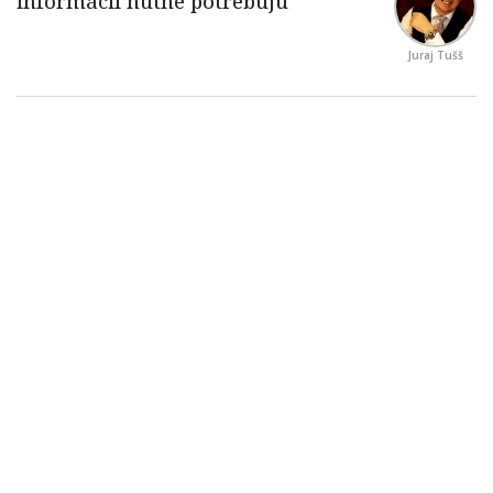
Juraj Tušš