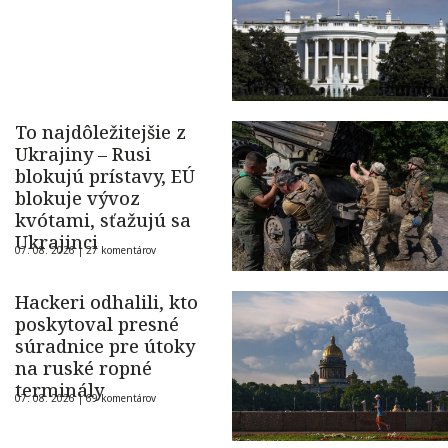
To najdôležitejšie z
Ukrajiny – Rusi
blokujú prístavy, EÚ
blokuje vývoz
kvótami, sťažujú sa
Ukrajinci
07. 08. 2026 |
27 komentárov
Hackeri odhalili, kto
poskytoval presné
súradnice pre útoky
na ruské ropné
terminály
07. 08. 2026 |
69 komentárov