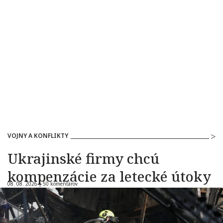
VOJNY A KONFLIKTY
Ukrajinské firmy chcú
kompenzácie za letecké útoky
08. 08. 2026 |
50 komentárov