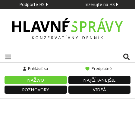
Podporte HS
Inzerujte na HS
Prihlásiť sa
Predplatné
NAŽIVO
NAJČÍTANEJŠIE
ROZHOVORY
VIDEÁ