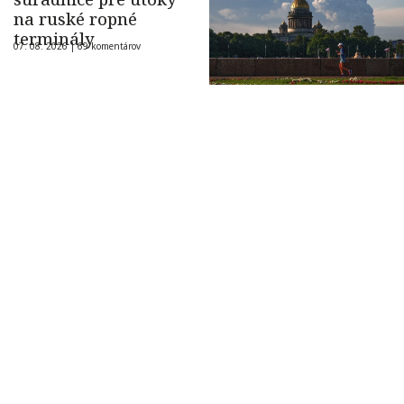
na ruské ropné
terminály
07. 08. 2026 |
69 komentárov