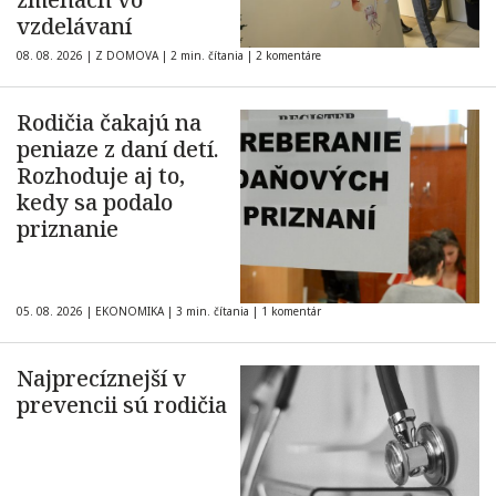
vzdelávaní
08. 08. 2026
|
Z DOMOVA
|
2 min. čítania
|
2 komentáre
Rodičia čakajú na
peniaze z daní detí.
Rozhoduje aj to,
kedy sa podalo
priznanie
05. 08. 2026
|
EKONOMIKA
|
3 min. čítania
|
1 komentár
Najprecíznejší v
prevencii sú rodičia