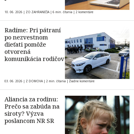
10. 06. 2026
|
ZO ZAHRANIČIA
|
6 min. čítania
|
2 komentáre
Radíme: Pri pátraní
po nezvestnom
dieťati pomôže
otvorená
komunikácia rodičov
03. 06. 2026
|
Z DOMOVA
|
2 min. čítania
|
Žiadne komentáre
Aliancia za rodinu:
Prečo sa zabúda na
siroty? Výzva
poslancom NR SR