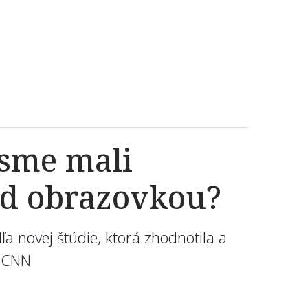
 sme mali
red obrazovkou?
a novej štúdie, ktorá zhodnotila a
e
CNN