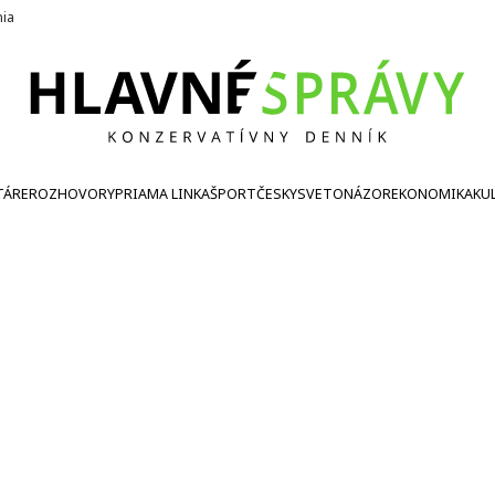
nia
TÁRE
ROZHOVORY
PRIAMA LINKA
ŠPORT
ČESKY
SVETONÁZOR
EKONOMIKA
KU