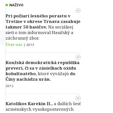
NAŽIVO
Pri požiari lesného porastu v
Trstíne v okrese Trnava zasahuje
takmer 50 hasičov.
Na sociálnej
sieti o tom informoval Hasičský a
↻
záchranný zbor.
Čítať viac
|
20:13
Konžská demokratická republika
preverí, či sa v zásielkach oxidu
kobaltnatého
, ktoré vyvážajú
do
Číny nachádza urán.
20:12
Katolikos Karekin II.,
a ďalších šesť
arménskych vysokopostavených