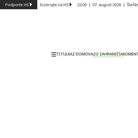
Podporte HS
Inzerujte na HS
22:09
|
07. august 2026
|
Štefá
TITULKA
Z DOMOVA
ZO ZAHRANIČIA
KOMEN