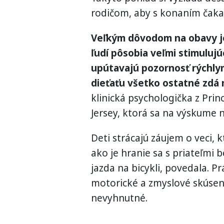
rodičom, aby s konaním čakal
Veľkým dôvodom na obavy je
ľudí pôsobia veľmi stimulujúc
upútavajú pozornosť rýchlym
dieťaťu všetko ostatné zdá 
klinická psychologička z Pr
Jersey, ktorá sa na výskume 
Deti strácajú záujem o veci, 
ako je hranie sa s priateľmi 
jazda na bicykli, povedala. Prá
motorické a zmyslové skúseno
nevyhnutné.