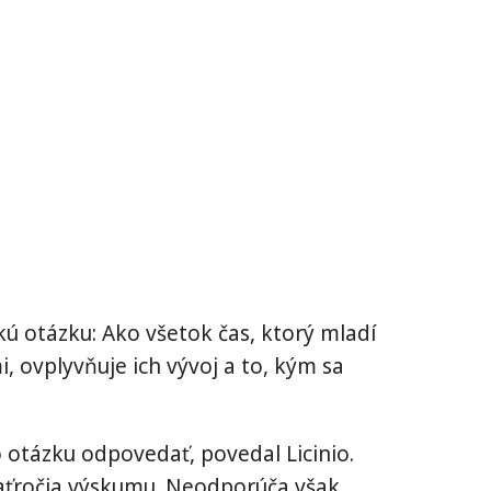
kú otázku: Ako všetok čas, ktorý mladí
, ovplyvňuje ich vývoj a to, kým sa
 otázku odpovedať, povedal Licinio.
saťročia výskumu. Neodporúča však