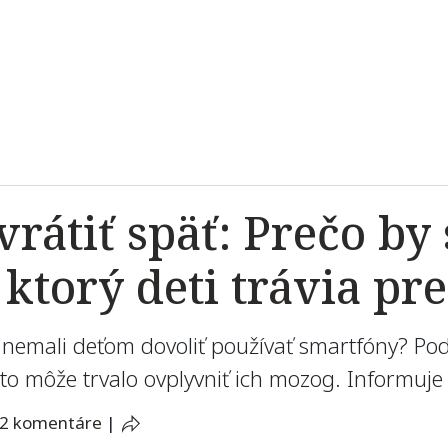
vrátiť späť: Prečo by
 ktorý deti trávia p
 nemali deťom dovoliť používať smartfóny? Podľ
to môže trvalo ovplyvniť ich mozog. Informuj
2 komentáre
|