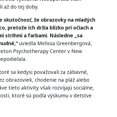
i až do tej doby.
 skutočnosť, že obrazovky na mladých
o, pretože ich držia blízko pri očiach a
i strihmi a farbami. Následne „sa
nudné,“
uviedla Melissa Greenbergová,
inceton Psychotherapy Center v New
nepodieľala.
ktoré sa kedysi považovali za zábavné,
bez obrazoviek, chodenie na pláž alebo
ve tieto aktivity však rozvíjajú sociálne,
sti, ktoré sú podľa výskumu v detstve