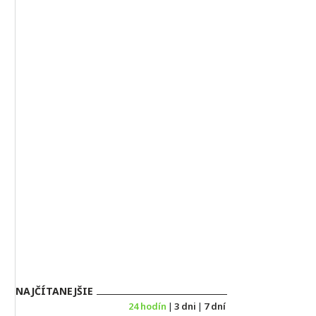
NAJČÍTANEJŠIE
24 hodín
|
3 dni
|
7 dní