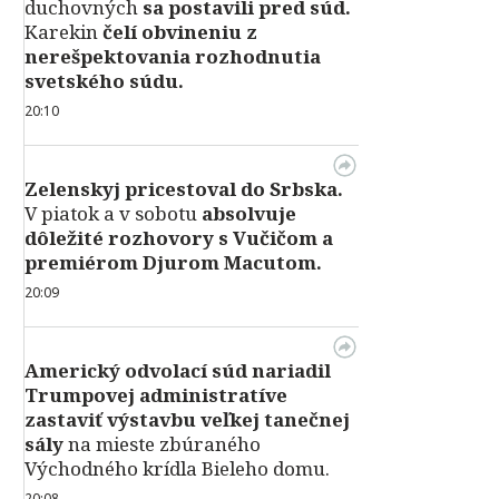
duchovných
sa postavili pred súd.
Karekin
čelí obvineniu z
nerešpektovania rozhodnutia
svetského súdu.
20:10
Zelenskyj pricestoval do Srbska.
V piatok a v sobotu
absolvuje
dôležité rozhovory s Vučičom a
premiérom Djurom Macutom.
20:09
Americký odvolací súd nariadil
Trumpovej administratíve
zastaviť výstavbu veľkej tanečnej
sály
na mieste zbúraného
Východného krídla Bieleho domu.
20:08