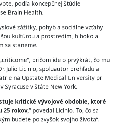
ivote, podľa koncepčnej štúdie
se Brain Health.
myslové zážitky, pohyb a sociálne vzťahy
ašou kultúrou a prostredím, hlboko a
ým sa staneme.
„criticome“, pričom ide o prvýkrát, čo mu
r. Julio Licinio, spoluautor prehľadu a
rie na Upstate Medical University pri
 v Syracuse v štáte New York.
stuje kritické vývojové obdobie, ktoré
u 25 rokov,
“ povedal Licinio. To, čo sa
 kým budete po zvyšok svojho života“.