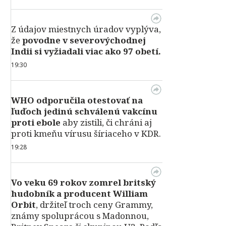
Z údajov miestnych úradov vyplýva,
že
povodne v severovýchodnej
Indii si vyžiadali viac ako 97 obetí.
19:30
WHO odporučila otestovať na
ľuďoch jedinú schválenú vakcínu
proti ebole
aby zistili, či chráni aj
proti kmeňu vírusu šíriaceho v KDR.
19:28
Vo veku 69 rokov zomrel britský
hudobník a producent William
Orbit
, držiteľ troch ceny Grammy,
známy spoluprácou s Madonnou,