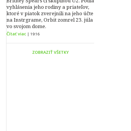
Britney Spears či skupinou U2. Podľa
vyhlásenia jeho rodiny a priateľov,
ktoré v piatok zverejnili na jeho účte
na Instrgrame, Orbit zomrel 23. júla
vo svojom dome.
Čítať viac
|
19:16
ZOBRAZIŤ VŠETKY