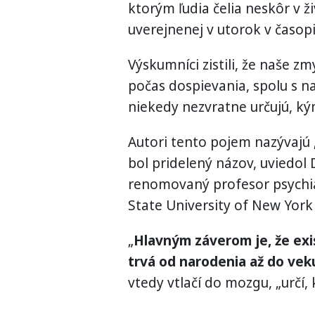
ktorým ľudia čelia neskôr v ž
uverejnenej v utorok v časopi
Výskumníci zistili, že naše z
počas dospievania, spolu s n
niekedy nezvratne určujú, k
Autori tento pojem nazývajú 
bol pridelený názov, uviedol D
renomovaný profesor psychiat
State University of New York
„
Hlavným záverom je, že exi
trvá od narodenia až do vek
vtedy vtlačí do mozgu, „určí,