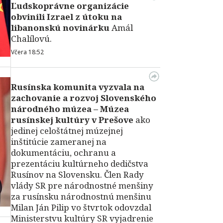
Ľudskoprávne organizácie
obvinili Izrael z útoku na
libanonskú novinárku
Amál
Chalílovú.
Včera 18:52
Rusínska komunita vyzvala na
zachovanie a rozvoj Slovenského
národného múzea – Múzea
rusínskej kultúry v Prešove
ako
jedinej celoštátnej múzejnej
inštitúcie zameranej na
dokumentáciu, ochranu a
prezentáciu kultúrneho dedičstva
Rusínov na Slovensku. Člen Rady
vlády SR pre národnostné menšiny
za rusínsku národnostnú menšinu
Milan Ján Pilip vo štvrtok odovzdal
Ministerstvu kultúry SR vyjadrenie