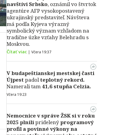
navštívi Srbsko
, oznámil vo štvrtok
agentúre AFP vysokopostavený
ukrajinský predstaviteľ. Návšteva
má podľa Kyjeva výrazný
symbolický význam vzhľadom na
tradične úzke vzťahy Belehradu s
Moskvou.
Čítať viac
|
Včera 19:37
V
budapeštianskej mestskej časti
Újpest
padol
teplotný rekord.
Namerali tam
41,6 stupňa Celzia.
Včera 19:23
Nemocnice v správe ŽSK si v roku
2025 plnili
pridelený
programový
profil a povinné výkony na