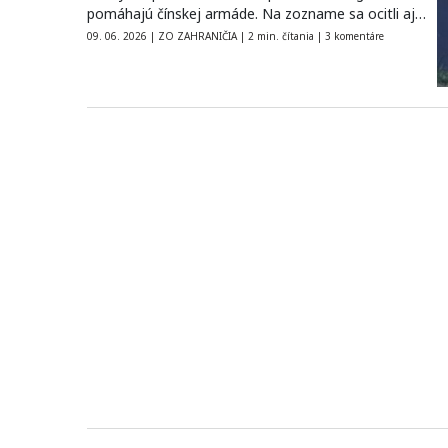
pomáhajú čínskej armáde. Na zozname sa ocitli aj
technologickí giganti…
09. 06. 2026
|
ZO ZAHRANIČIA
|
2 min. čítania
|
3 komentáre