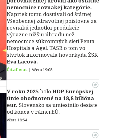
porovnateľnej úrovni ako ostatné
nemocnice rovnakej kategórie.
Napriek tomu dostávali od štátnej
Všeobecnej zdravotnej poisťovne za
rovnakú jednotku produkcie
výrazne nižšiu úhradu než
nemocnice súkromných sietí Penta
Hospitals a Agel. TASR o tom vo
štvrtok informovala hovorkyňa ŽSK
Eva Lacová.
Čítať viac
|
Včera 19:08
V roku 2025
bolo
HDP
Európskej
únie ohodnotené na 18,8 bilióna
eur.
Slovensko sa umiestnilo desiate
od konca v rámci EÚ.
Včera 18:54