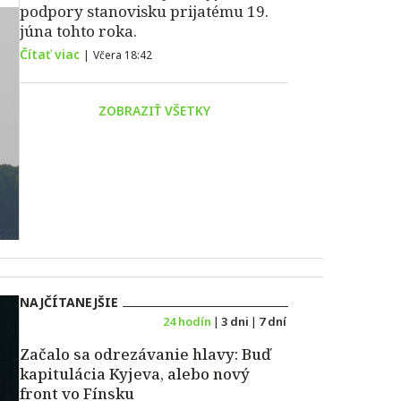
podpory stanovisku prijatému 19.
júna tohto roka.
Čítať viac
|
Včera 18:42
ZOBRAZIŤ VŠETKY
NAJČÍTANEJŠIE
24 hodín
|
3 dni
|
7 dní