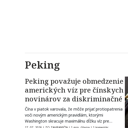
Peking
Peking považuje obmedzenie
amerických víz pre čínskych
novinárov za diskriminačné
Čína v piatok varovala, že môže prijať protiopatrenia
voči novým americkým pravidlám, ktorými
Washington skracuje maximálnu dĺžku víz pre
zahraničných…
17. 07. 2026
|
ZO ZAHRANIČIA
|
1 min. čítania
|
1 komentár