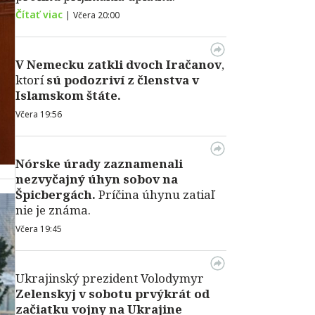
Čítať viac
|
Včera 20:00
V Nemecku zatkli dvoch Iračanov
,
ktorí
sú podozriví z členstva v
Islamskom štáte.
Včera 19:56
Nórske úrady zaznamenali
nezvyčajný úhyn sobov na
Špicbergách.
Príčina úhynu zatiaľ
nie je známa.
Včera 19:45
Ukrajinský prezident Volodymyr
Zelenskyj v sobotu prvýkrát od
začiatku vojny na Ukrajine