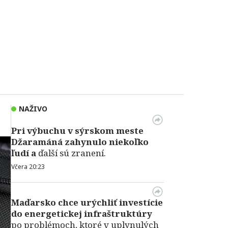
NAŽIVO
Pri výbuchu v
sýrskom meste
Džaramáná zahynulo niekoľko
ľudí a
ďalší sú zranení.
Včera 20:23
Maďarsko chce urýchliť investície
do energetickej infraštruktúry
po problémoch, ktoré v uplynulých