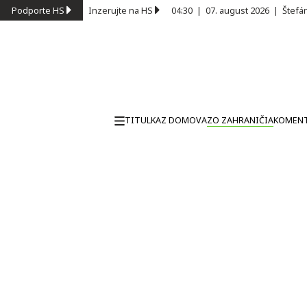
Podporte HS
Inzerujte na HS
04:30
|
07. august 2026
|
Štefá
TITULKA
Z DOMOVA
ZO ZAHRANIČIA
KOMEN