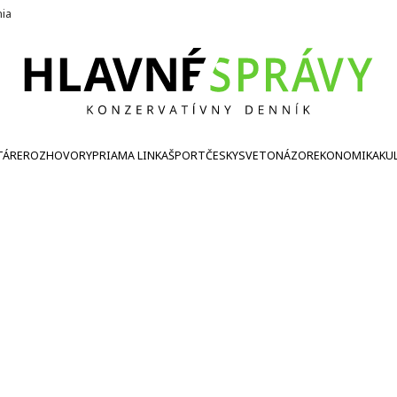
nia
TÁRE
ROZHOVORY
PRIAMA LINKA
ŠPORT
ČESKY
SVETONÁZOR
EKONOMIKA
KU