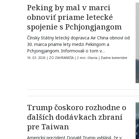
Peking by mal v marci
obnoviť priame letecké
spojenie s Pchjongjangom
Čínsky štátny letecký dopravca Air China obnoví od
30. marca priame lety medzi Pekingom a
Pchjongjangom. Informovali o tom v…
16. 03. 2026
|
ZO ZAHRANIČIA
|
2 min. čítania
|
Žiadne komentáre
Trump čoskoro rozhodne o
ďalších dodávkach zbraní
pre Taiwan
Americký prezident Donald Trump vyhlásil, že v