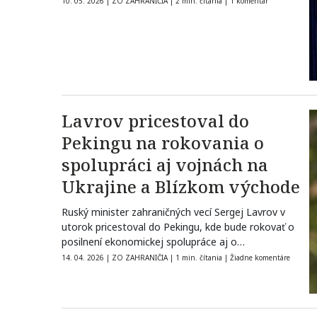
10. 05. 2026
|
ZO ZAHRANIČIA
|
2 min. čítania
|
1 komentár
Lavrov pricestoval do
Pekingu na rokovania o
spolupráci aj vojnách na
Ukrajine a Blízkom východe
Ruský minister zahraničných vecí Sergej Lavrov v
utorok pricestoval do Pekingu, kde bude rokovať o
posilnení ekonomickej spolupráce aj o…
14. 04. 2026
|
ZO ZAHRANIČIA
|
1 min. čítania
|
Žiadne komentáre