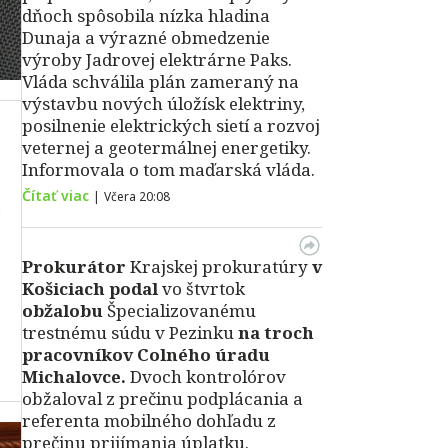
dňoch spôsobila nízka hladina
Dunaja a výrazné obmedzenie
výroby Jadrovej elektrárne Paks.
Vláda schválila plán zameraný na
výstavbu nových úložísk elektriny,
posilnenie elektrických sietí a rozvoj
veternej a geotermálnej energetiky.
Informovala o tom maďarská vláda.
Čítať viac
|
Včera 20:08
Prokurátor
Krajskej prokuratúry
v
Košiciach podal
vo štvrtok
obžalobu
Špecializovanému
trestnému súdu v Pezinku
na troch
pracovníkov Colného úradu
Michalovce.
Dvoch kontrolórov
obžaloval z prečinu podplácania a
referenta mobilného dohľadu z
prečinu prijímania úplatku.