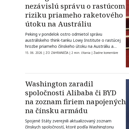
nezávislú správu o rastúcom
riziku priameho raketového
útoku na Austráliu
Peking v pondelok ostro odmietol správu
austrálskeho think-tanku Lowy Institute o rastúcej
hrozbe priameho čínskeho útoku na Austráliu a
vyhlásil,…
15. 06. 2026
|
ZO ZAHRANIČIA
|
2 min. čítania
|
Žiadne komentáre
Washington zaradil
spoločnosti Alibaba či BYD
na zoznam firiem napojených
na čínsku armádu
Spojené štáty zverejnili aktualizovaný zoznam
čínskych spoločností, ktoré podľa Washingtonu