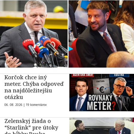
Korčok chce iný
meter. Chýba odpoveď
na najdôležitejšiu
otázku
06. 08. 2026 |
19 komentárov
Zelenskyj žiada o
“Starlink” pre útoky