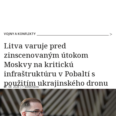
VOJNY A KONFLIKTY
Litva varuje pred
zinscenovaným útokom
Moskvy na kritickú
infraštruktúru v Pobaltí s
použitím ukrajinského dronu
07. 08. 2026 |
7 komentárov