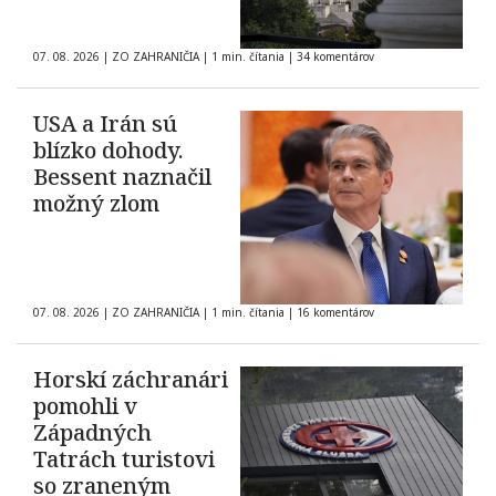
07. 08. 2026
|
ZO ZAHRANIČIA
|
1 min. čítania
|
34 komentárov
USA a Irán sú
blízko dohody.
Bessent naznačil
možný zlom
07. 08. 2026
|
ZO ZAHRANIČIA
|
1 min. čítania
|
16 komentárov
Horskí záchranári
pomohli v
Západných
Tatrách turistovi
so zraneným