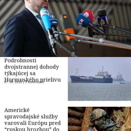
Podrobnosti
dvojstrannej dohody
týkajúcej sa
Hormuského prielivu
07. 08. 2026 |
5 komentárov
Americké
spravodajské služby
varovali Európu pred
“ruskou hrozbou” do