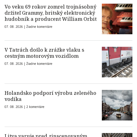
Vo veku 69 rokov zomrel trojnásobný
držiteľ Grammy, britský elektronický
hudobník a producent William Orbit
07. 08. 2026 |
Žiadne komentáre
V Tatrách došlo k zrážke vlaku s
cestným motorovým vozidlom
07. 08. 2026 |
Žiadne komentáre
Holandsko podporí výrobu zeleného
vodíka
07. 08. 2026 |
2 komentáre
Litva varuje pred zinscenovaným