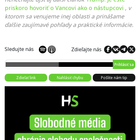
priskoro hovoriť o Vancovi ako o nástupcovi
, v
ktorom sa venujeme inej oblasti a prinášame
ďalšie zaujímavé pohľady a praktické informácie.
Sledujte nás
Zdieľajte nás
Prihlásiť sa
Zdieľať link
Nahlásiť chybu
Pošlite nám tip