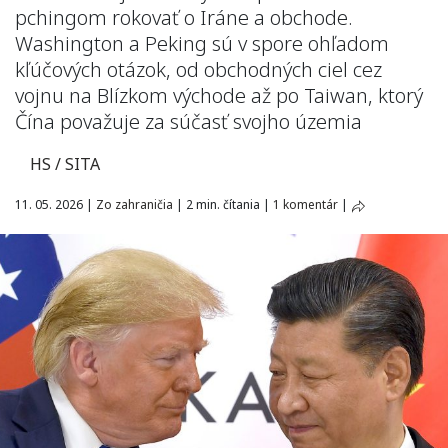
pchingom rokovať o Iráne a obchode.
Washington a Peking sú v spore ohľadom
kľúčových otázok, od obchodných ciel cez
vojnu na Blízkom východe až po Taiwan, ktorý
Čína považuje za súčasť svojho územia
HS / SITA
11. 05. 2026
|
Zo zahraničia
|
2 min. čítania
|
1 komentár
|