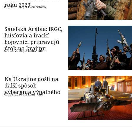
roku 2029
07. 08. 2026 |
13 komentárov
Saudská Arábia: IRGC,
húsíovia a irackí
bojovníci pripravujú
útok na krajinu
07. 08. 2026 |
2 komentáre
Na Ukrajine došli na
ďalší spôsob
vyberania výpalného
07. 08. 2026 |
2 komentáre