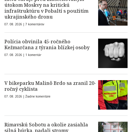
útokom Moskvy na kritickú
infraštruktúru v Pobaltí s použitím
ukrajinského dronu
07. 08. 2026 |
7 komentárov
Polícia obvinila 45-ročného
Kežmarčana z týrania blízkej osoby
07. 08. 2026 |
1 komentár
V bikeparku Malinô Brdo sa zranil 20-
ročný cyklista
07. 08. 2026 |
Žiadne komentáre
Rimavskú Sobotu a okolie zasiahla
silná búrka, padali stromy