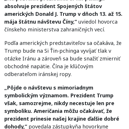
absolvuje prezident Spojených štátov
amerických Donald J. Trump v dňoch 13. až 15.
mája štátnu návštevu Číny,“
uviedol hovorca
čínskeho ministerstva zahraničných vecí.
Podľa amerických predstaviteľov sa očakáva, že
Trump bude na Si Ťin-pchinga vyvíjať tlak v
otázke Iránu a zároveň sa bude snažiť zmierniť
obchodné napätie. Čína je kľúčovým
odberateľom iránskej ropy.
„Pôjde o návštevu s mimoriadnym
symbolickým významom. Prezident Trump
však, samozrejme, nikdy necestuje len pre
symboliku. Američania môžu očakávať, že
prezident prinesie našej krajine ďalšie dobré
dohody,“
povedala zástupkyňa hovorkyne