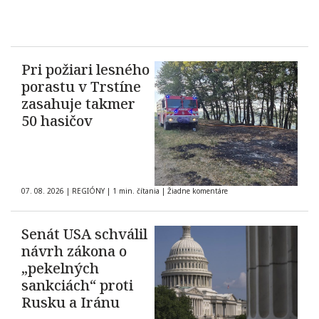
Pri požiari lesného
porastu v Trstíne
zasahuje takmer
50 hasičov
07. 08. 2026
|
REGIÓNY
|
1 min. čítania
|
Žiadne komentáre
Senát USA schválil
návrh zákona o
„pekelných
sankciách“ proti
Rusku a Iránu