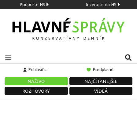
Podporte HS
Inzerujte na HS
Prihlásiť sa
Predplatné
NAŽIVO
NAJČÍTANEJŠIE
ROZHOVORY
VIDEÁ