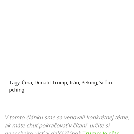
Tagy:
Čína
,
Donald Trump
,
Irán
,
Peking
,
Si Ťin-
pching
V tomto článku sme sa venovali konkrétnej téme,
ak máte chuť pokračovať v čítaní, určite si
nenechajte ujsť aj ďalší článok
Trump: Je ešte