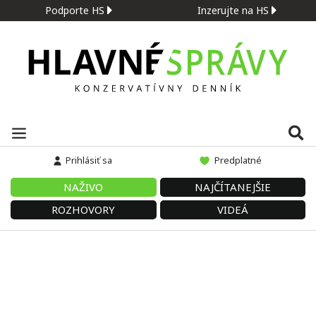
Podporte HS
Inzerujte na HS
Prihlásiť sa
Predplatné
NAŽIVO
NAJČÍTANEJŠIE
ROZHOVORY
VIDEÁ