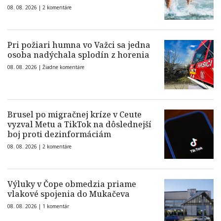
08. 08. 2026 |
2 komentáre
Pri požiari humna vo Važci sa jedna
osoba nadýchala splodín z horenia
08. 08. 2026 |
Žiadne komentáre
Brusel po migračnej kríze v Ceute
vyzval Metu a TikTok na dôslednejší
boj proti dezinformáciám
08. 08. 2026 |
2 komentáre
Výluky v Čope obmedzia priame
vlakové spojenia do Mukačeva
08. 08. 2026 |
1 komentár