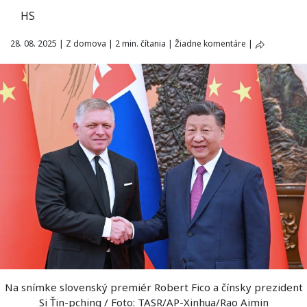
HS
28. 08. 2025
|
Z domova
|
2 min. čítania
|
Žiadne komentáre
|
Na snímke slovenský premiér Robert Fico a čínsky prezident
Si Ťin-pching / Foto: TASR/AP-Xinhua/Rao Aimin