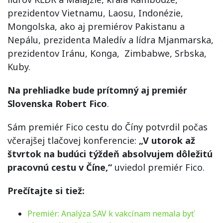
prezidentov Vietnamu, Laosu, Indonézie,
Mongolska, ako aj premiérov Pakistanu a
Nepálu, prezidenta Maledív a lídra Mjanmarska,
prezidentov Iránu, Konga, Zimbabwe, Srbska,
Kuby.
Na prehliadke bude prítomný aj premiér
Slovenska Robert Fico
.
Sám premiér Fico cestu do Číny potvrdil počas
včerajšej tlačovej konferencie:
„V utorok až
štvrtok na budúci týždeň absolvujem dôležitú
pracovnú cestu v Číne,“
uviedol premiér Fico.
Prečítajte si tiež:
Premiér: Analýza SAV k vakcínam nemala byť