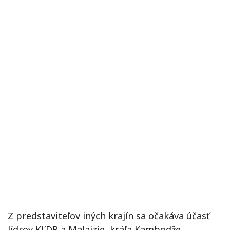
Z predstaviteľov iných krajín sa očakáva účasť
lídrov KĽDR a Malajzie, kráľa Kambodže,