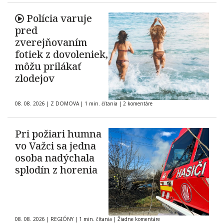
Polícia varuje
pred
zverejňovaním
fotiek z dovoleniek,
môžu prilákať
zlodejov
08. 08. 2026
|
Z DOMOVA
|
1 min. čítania
|
2 komentáre
Pri požiari humna
vo Važci sa jedna
osoba nadýchala
splodín z horenia
08. 08. 2026
|
REGIÓNY
|
1 min. čítania
|
Žiadne komentáre