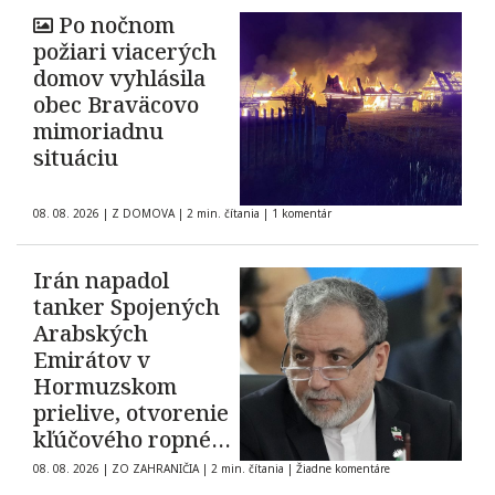
Po nočnom
požiari viacerých
domov vyhlásila
obec Braväcovo
mimoriadnu
situáciu
08. 08. 2026
|
Z DOMOVA
|
2 min. čítania
|
1 komentár
Irán napadol
tanker Spojených
Arabských
Emirátov v
Hormuzskom
prielive, otvorenie
kľúčového ropného
koridoru ostáva
08. 08. 2026
|
ZO ZAHRANIČIA
|
2 min. čítania
|
Žiadne komentáre
neisté