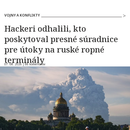
VOJNY A KONFLIKTY
Hackeri odhalili, kto
poskytoval presné súradnice
pre útoky na ruské ropné
terminály
07. 08. 2026 |
66 komentárov