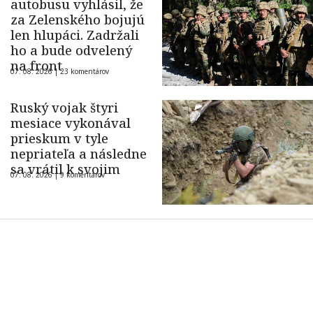
autobusu vyhlásil, že
za Zelenského bojujú
len hlupáci. Zadržali
ho a bude odvelený
na front
07. 08. 2026 |
23 komentárov
Ruský vojak štyri
mesiace vykonával
prieskum v tyle
nepriateľa a následne
sa vrátil k svojim
07. 08. 2026 |
9 komentárov