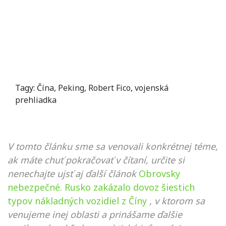
Tagy:
Čína
,
Peking
,
Robert Fico
,
vojenská
prehliadka
V tomto článku sme sa venovali konkrétnej téme,
ak máte chuť pokračovať v čítaní, určite si
nenechajte ujsť aj ďalší článok
Obrovsky
nebezpečné. Rusko zakázalo dovoz šiestich
typov nákladných vozidiel z Číny
, v ktorom sa
venujeme inej oblasti a prinášame ďalšie