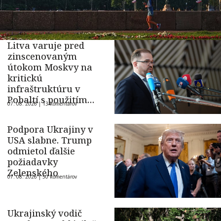
Litva varuje pred
zinscenovaným
útokom Moskvy na
kritickú
infraštruktúru v
Pobaltí s použitím
07. 08. 2026 |
13 komentárov
ukrajinského dronu
Podpora Ukrajiny v
USA slabne. Trump
odmietol ďalšie
požiadavky
Zelenského
07. 08. 2026 |
50 komentárov
Ukrajinský vodič