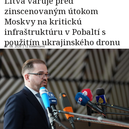
Litva varuje pred
zinscenovaným útokom
Moskvy na kritickú
infraštruktúru v Pobaltí s
použitím ukrajinského dronu
07. 08. 2026 |
12 komentárov