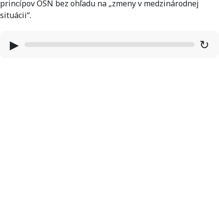
princípov OSN bez ohľadu na „zmeny v medzinárodnej
situácii“.
▶
↻