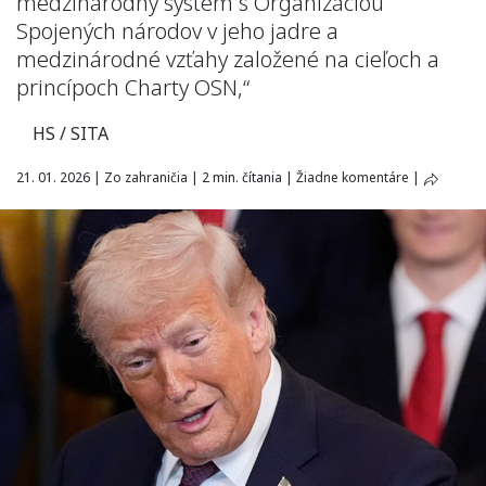
medzinárodný systém s Organizáciou
Spojených národov v jeho jadre a
medzinárodné vzťahy založené na cieľoch a
princípoch Charty OSN,“
HS / SITA
21. 01. 2026
|
Zo zahraničia
|
2 min. čítania
|
Žiadne komentáre
|