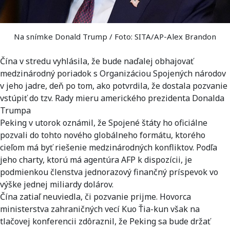
Na snímke Donald Trump / Foto: SITA/AP-Alex Brandon
Čína v stredu vyhlásila, že bude naďalej obhajovať
medzinárodný poriadok s Organizáciou Spojených národov
v jeho jadre, deň po tom, ako potvrdila, že dostala pozvanie
vstúpiť do tzv. Rady mieru amerického prezidenta Donalda
Trumpa
Peking v utorok oznámil, že Spojené štáty ho oficiálne
pozvali do tohto nového globálneho formátu, ktorého
cieľom má byť riešenie medzinárodných konfliktov. Podľa
jeho charty, ktorú má agentúra AFP k dispozícii, je
podmienkou členstva jednorazový finančný príspevok vo
výške jednej miliardy dolárov.
Čína zatiaľ neuviedla, či pozvanie prijme. Hovorca
ministerstva zahraničných vecí Kuo Ťia-kun však na
tlačovej konferencii zdôraznil, že Peking sa bude držať