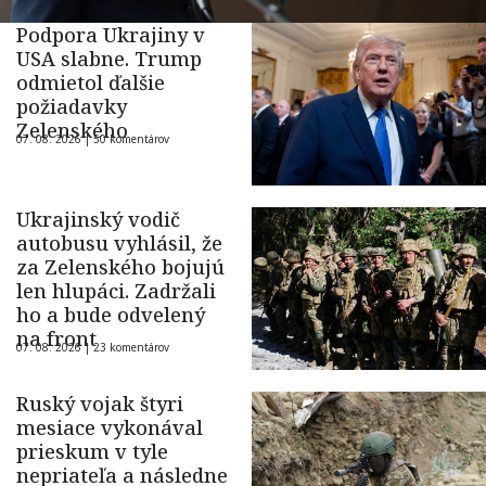
Podpora Ukrajiny v
USA slabne. Trump
odmietol ďalšie
požiadavky
Zelenského
07. 08. 2026 |
50 komentárov
Ukrajinský vodič
autobusu vyhlásil, že
za Zelenského bojujú
len hlupáci. Zadržali
ho a bude odvelený
na front
07. 08. 2026 |
23 komentárov
Ruský vojak štyri
mesiace vykonával
prieskum v tyle
nepriateľa a následne