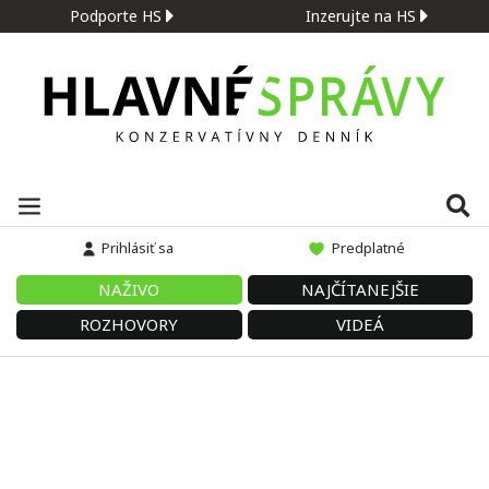
Podporte HS
Inzerujte na HS
Prihlásiť sa
Predplatné
NAŽIVO
NAJČÍTANEJŠIE
ROZHOVORY
VIDEÁ