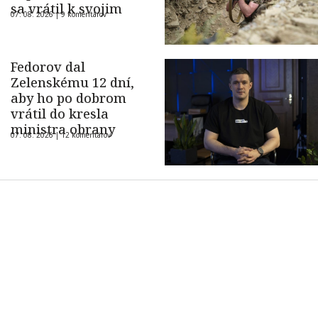
sa vrátil k svojim
07. 08. 2026 |
9 komentárov
Fedorov dal
Zelenskému 12 dní,
aby ho po dobrom
vrátil do kresla
ministra obrany
07. 08. 2026 |
12 komentárov