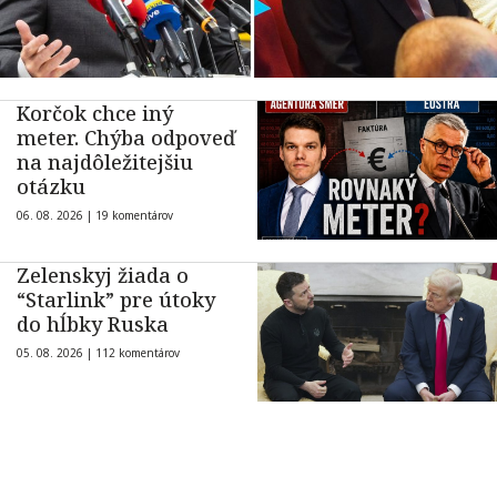
Korčok chce iný
meter. Chýba odpoveď
na najdôležitejšiu
otázku
06. 08. 2026 |
19 komentárov
Zelenskyj žiada o
“Starlink” pre útoky
do hĺbky Ruska
05. 08. 2026 |
112 komentárov