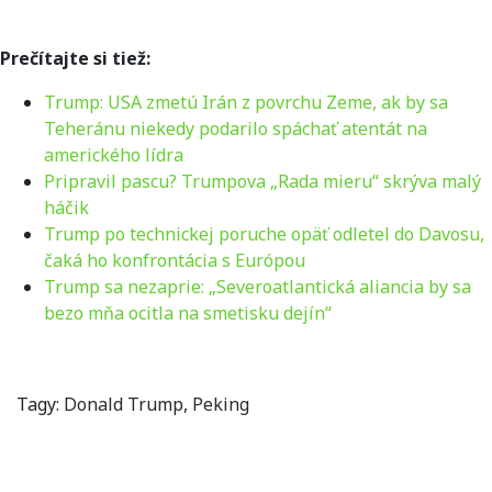
Prečítajte si tiež:
Trump: USA zmetú Irán z povrchu Zeme, ak by sa
Teheránu niekedy podarilo spáchať atentát na
amerického lídra
Pripravil pascu? Trumpova „Rada mieru“ skrýva malý
háčik
Trump po technickej poruche opäť odletel do Davosu,
čaká ho konfrontácia s Európou
Trump sa nezaprie: „Severoatlantická aliancia by sa
bezo mňa ocitla na smetisku dejín“
Tagy:
Donald Trump
,
Peking