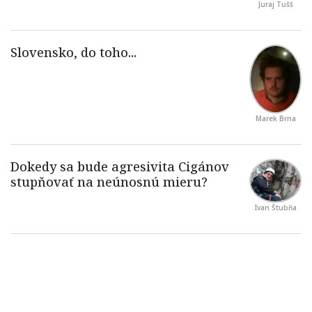
Juraj Tušš
Marek Brna
Ivan Štubňa