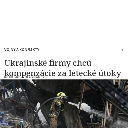
VOJNY A KONFLIKTY
Ukrajinské firmy chcú
kompenzácie za letecké útoky
08. 08. 2026 |
38 komentárov