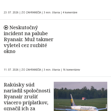
23. 07. 2026
|
ZO ZAHRANIČIA
|
3 min. čítania
|
4 komentáre
Neskutočný
incident na palube
Ryanair. Muž takmer
vyletel cez rozbité
okno
11. 07. 2026
|
ZO ZAHRANIČIA
|
3 min. čítania
|
16 komentárov
Rakúsky súd
nariadil spoločnosti
Ryanair zrušiť
viacero príplatkov,
označil ich za