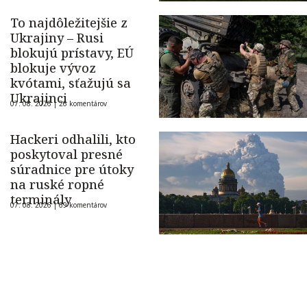
To najdôležitejšie z
Ukrajiny – Rusi
blokujú prístavy, EÚ
blokuje vývoz
kvótami, sťažujú sa
Ukrajinci
07. 08. 2026 |
26 komentárov
Hackeri odhalili, kto
poskytoval presné
súradnice pre útoky
na ruské ropné
terminály
07. 08. 2026 |
69 komentárov