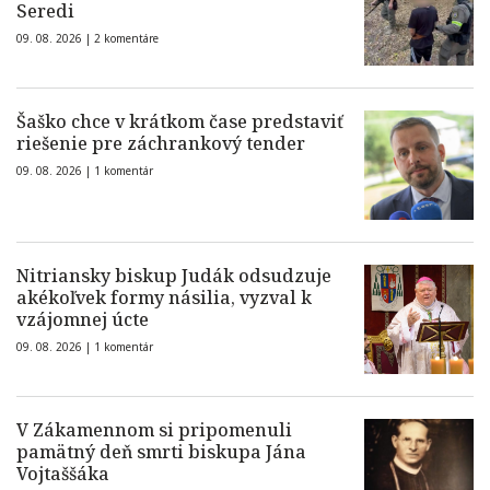
Seredi
09. 08. 2026 |
2 komentáre
Šaško chce v krátkom čase predstaviť
riešenie pre záchrankový tender
09. 08. 2026 |
1 komentár
Nitriansky biskup Judák odsudzuje
akékoľvek formy násilia, vyzval k
vzájomnej úcte
09. 08. 2026 |
1 komentár
V Zákamennom si pripomenuli
pamätný deň smrti biskupa Jána
Vojtaššáka