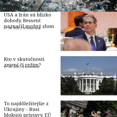
USA a Irán sú blízko
dohody. Bessent
naznačil možný zlom
07. 08. 2026 |
18 komentárov
Kto v skutočnosti
zmení čí režim?
07. 08. 2026 |
8 komentárov
To najdôležitejšie z
Ukrajiny – Rusi
blokujú prístavy, EÚ