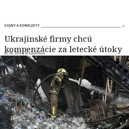
VOJNY A KONFLIKTY
Ukrajinské firmy chcú
kompenzácie za letecké útoky
08. 08. 2026 |
38 komentárov