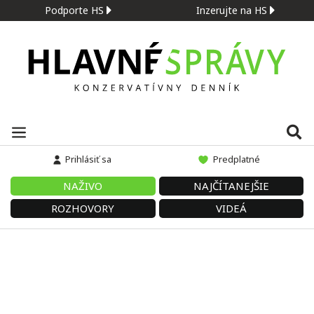
Podporte HS
Inzerujte na HS
Prihlásiť sa
Predplatné
NAŽIVO
NAJČÍTANEJŠIE
ROZHOVORY
VIDEÁ