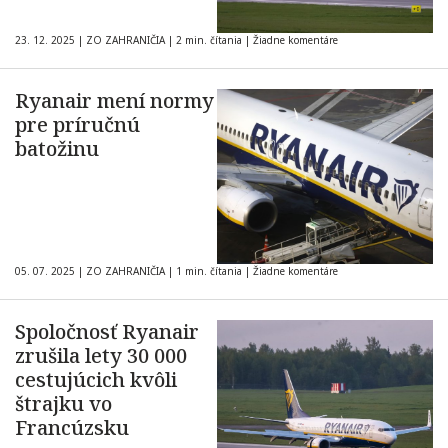
23. 12. 2025
|
ZO ZAHRANIČIA
|
2 min. čítania
|
Žiadne komentáre
Ryanair mení normy
pre príručnú
batožinu
05. 07. 2025
|
ZO ZAHRANIČIA
|
1 min. čítania
|
Žiadne komentáre
Spoločnosť Ryanair
zrušila lety 30 000
cestujúcich kvôli
štrajku vo
Francúzsku