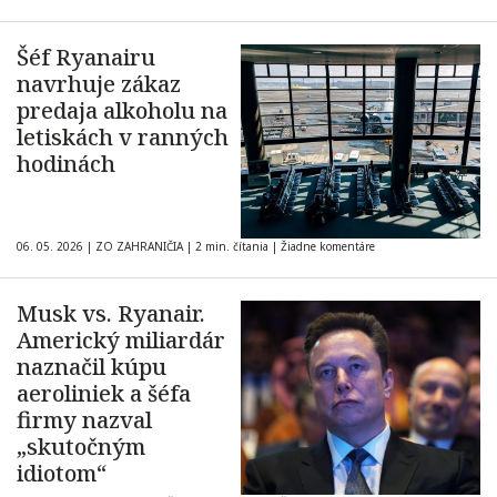
Šéf Ryanairu
navrhuje zákaz
predaja alkoholu na
letiskách v ranných
hodinách
06. 05. 2026
|
ZO ZAHRANIČIA
|
2 min. čítania
|
Žiadne komentáre
Musk vs. Ryanair.
Americký miliardár
naznačil kúpu
aeroliniek a šéfa
firmy nazval
„skutočným
idiotom“