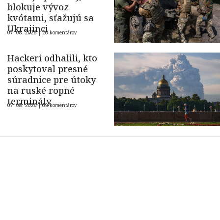
blokuje vývoz
kvótami, sťažujú sa
Ukrajinci
07. 08. 2026 |
26 komentárov
Hackeri odhalili, kto
poskytoval presné
súradnice pre útoky
na ruské ropné
terminály
07. 08. 2026 |
69 komentárov