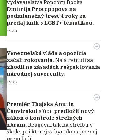
vydavateľstva Popcorn Books
Dmitrija Protopopova na
podmienečný trest 4 roky za
predaj kníh s LGBT+ tematikou.
15:40
Venezuelská vláda a opozícia
začali rokovania.
Na stretnutí
sa
zhodli na zásadách rešpektovania
národnej suverenity.
15:38
Premiér Thajska Anutin
Čánvirakul
sľúbil
predložiť nový
zákon o kontrole strelných
zbraní.
Reagoval tak na streľbu v
škole, pri ktorej zahynulo najmenej
osem ľudí.