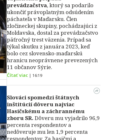
prevádzačstva
, ktorý sa podarilo
ukončiť právoplatným odsúdením
páchateľa v Maďarsku. Člen
zločineckej skupiny, pochádzajúci z
Moldavska, dostal za prevádzačstvo
päťročný trest väzenia. Prípad sa
týkal skutku z januára 2023, keď
bolo cez slovensko-maďarskú
hranicu neoprávnene prevezených
11 občanov Sýrie.
Čítať viac
|
16:19
Slováci spomedzi štátnych
inštitúcií dôveru najviac
Hasičskému a záchrannému
zboru SR.
Dôveru mu vyjadrilo 96,9
percenta respondentov a
nedôveruje mu len 1,9 percenta
respondentov. Za hasičmi a