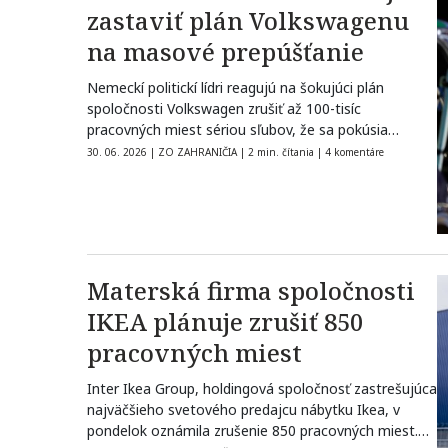
zastaviť plán Volkswagenu
na masové prepúšťanie
Nemeckí politickí lídri reagujú na šokujúci plán
spoločnosti Volkswagen zrušiť až 100-tisíc
pracovných miest sériou sľubov, že sa pokúsia
prepúšťaniu…
30. 06. 2026
|
ZO ZAHRANIČIA
|
2 min. čítania
|
4 komentáre
Materská firma spoločnosti
IKEA plánuje zrušiť 850
pracovných miest
Inter Ikea Group, holdingová spoločnosť zastrešujúca
najväčšieho svetového predajcu nábytku Ikea, v
pondelok oznámila zrušenie 850 pracovných miest.