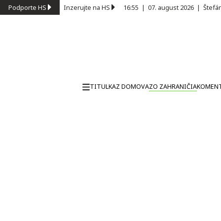
Podporte HS
Inzerujte na HS
16:55
|
07. august 2026
|
Štefá
TITULKA
Z DOMOVA
ZO ZAHRANIČIA
KOMEN