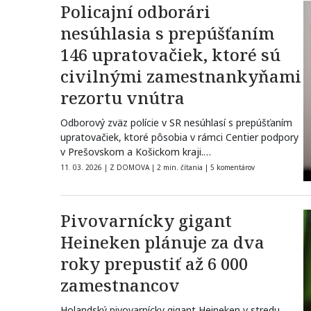
Policajní odborári
nesúhlasia s prepúšťaním
146 upratovačiek, ktoré sú
civilnými zamestnankyňami
rezortu vnútra
Odborový zväz polície v SR nesúhlasí s prepúšťaním
upratovačiek, ktoré pôsobia v rámci Centier podpory
v Prešovskom a Košickom kraji.…
11. 03. 2026
|
Z DOMOVA
|
2 min. čítania
|
5 komentárov
Pivovarnícky gigant
Heineken plánuje za dva
roky prepustiť až 6 000
zamestnancov
Holandský pivovarnícky gigant Heineken v stredu