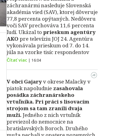
záchranármi nasleduje Slovenská
akadémia vied (SAV), ktorej dôveruje
77,8 percenta opýtaných. Nedôveru
voči SAV prechováva 11,6 percenta
ľudí. Ukázal to
prieskum agentúry
AKO
pre televíziu JOJ 24. Agentúra
vykonávala prieskum od 7. do 14.
júla na vzorke tisíc respondentov
Čítať viac
|
16:04
V obci Gajary
v okrese Malacky v
piatok napoludnie
zasahovala
posádka záchranárskeho
vrtuľníka. Pri práci s lisovacím
strojom sa tam zranili dvaja
muži.
Jedného z nich vrtuľník
previezol do nemocnice na
bratislavských Boroch. Druhého
muža nechali v opatere pozemných