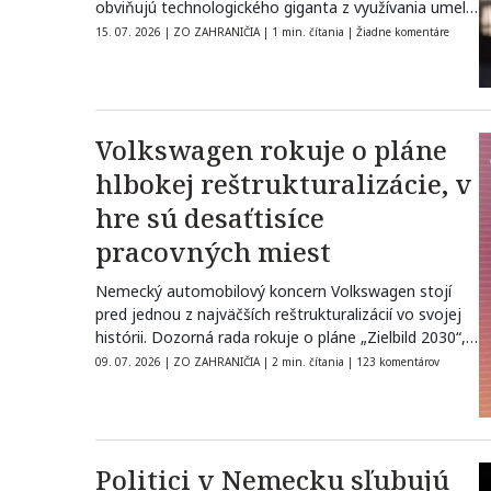
obviňujú technologického giganta z využívania umelej
inteligencie…
15. 07. 2026
|
ZO ZAHRANIČIA
|
1 min. čítania
|
Žiadne komentáre
Volkswagen rokuje o pláne
hlbokej reštrukturalizácie, v
hre sú desaťtisíce
pracovných miest
Nemecký automobilový koncern Volkswagen stojí
pred jednou z najväčších reštrukturalizácií vo svojej
histórii. Dozorná rada rokuje o pláne „Zielbild 2030“,…
09. 07. 2026
|
ZO ZAHRANIČIA
|
2 min. čítania
|
123 komentárov
Politici v Nemecku sľubujú