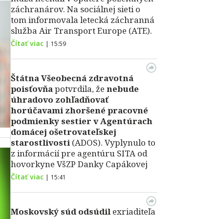
záchranárov. Na sociálnej sieti o
tom informovala letecká záchranná
služba Air Transport Europe (ATE).
Čítať viac
|
15:59
Štátna Všeobecná zdravotná
poisťovňa
potvrdila, že
nebude
úhradovo zohľadňovať
horúčavami zhoršené pracovné
podmienky sestier v Agentúrach
domácej ošetrovateľskej
starostlivosti
(ADOS). Vyplynulo to
z informácií pre agentúru SITA od
hovorkyne VšZP Danky Capákovej
Čítať viac
|
15:41
Moskovský súd odsúdil
exriaditeľa