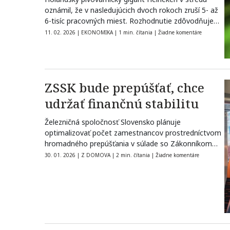
oznámil, že v nasledujúcich dvoch rokoch zruší 5- až
6-tisíc pracovných miest. Rozhodnutie zdôvodňuje…
11. 02. 2026
|
EKONOMIKA
|
1 min. čítania
|
Žiadne komentáre
ZSSK bude prepúšťať, chce
udržať finančnú stabilitu
Železničná spoločnosť Slovensko plánuje
optimalizovať počet zamestnancov prostredníctvom
hromadného prepúšťania v súlade so Zákonníkom
práce a Kolektívnou zmluvou. Ako spoločnosť…
30. 01. 2026
|
Z DOMOVA
|
2 min. čítania
|
Žiadne komentáre