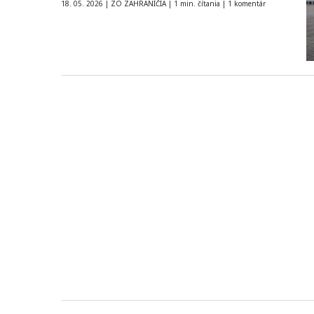
Firma uviedla,…
18. 05. 2026
|
ZO ZAHRANIČIA
|
1 min. čítania
|
1 komentár