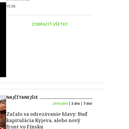
15:36
ZOBRAZIŤ VŠETKY
NAJČÍTANEJŠIE
24 hodín
|
3 dni
|
7 dní