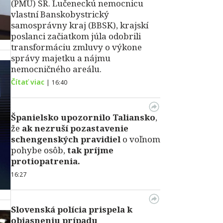
(PMÚ) SR. Lučeneckú nemocnicu
vlastní Banskobystrický
samosprávny kraj (BBSK), krajskí
poslanci začiatkom júla odobrili
transformáciu zmluvy o výkone
správy majetku a nájmu
nemocničného areálu.
Čítať viac
|
16:40
Španielsko upozornilo Taliansko
,
že
ak nezruší pozastavenie
schengenských pravidiel
o voľnom
pohybe osôb,
tak príjme
protiopatrenia.
16:27
Slovenská polícia prispela k
objasneniu prípadu