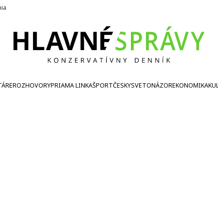
nia
TÁRE
ROZHOVORY
PRIAMA LINKA
ŠPORT
ČESKY
SVETONÁZOR
EKONOMIKA
KU