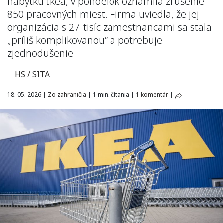
nábytku Ikea, v pondelok oznámila zrušenie
850 pracovných miest. Firma uviedla, že jej
organizácia s 27-tisíc zamestnancami sa stala
„príliš komplikovanou“ a potrebuje
zjednodušenie
HS / SITA
18. 05. 2026
|
Zo zahraničia
|
1 min. čítania
|
1 komentár
|