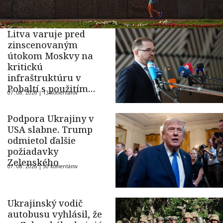
Litva varuje pred
zinscenovaným
útokom Moskvy na
kritickú
infraštruktúru v
Pobaltí s použitím
07. 08. 2026 |
13 komentárov
ukrajinského dronu
Podpora Ukrajiny v
USA slabne. Trump
odmietol ďalšie
požiadavky
Zelenského
07. 08. 2026 |
50 komentárov
Ukrajinský vodič
autobusu vyhlásil, že