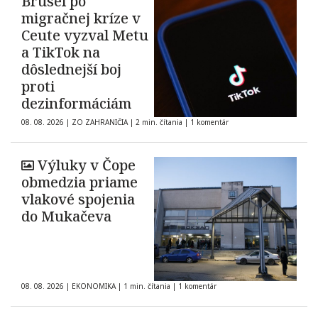
Brusel po
migračnej kríze v
Ceute vyzval Metu
a TikTok na
dôslednejší boj
proti
dezinformáciám
08. 08. 2026
|
ZO ZAHRANIČIA
|
2 min. čítania
|
1 komentár
Výluky v Čope
obmedzia priame
vlakové spojenia
do Mukačeva
08. 08. 2026
|
EKONOMIKA
|
1 min. čítania
|
1 komentár