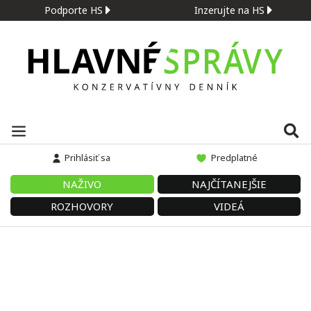
Podporte HS
Inzerujte na HS
Prihlásiť sa
Predplatné
NAŽIVO
NAJČÍTANEJŠIE
ROZHOVORY
VIDEÁ