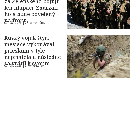
za Zelenského bojujú
len hlupáci. Zadržali
ho a bude odvelený
na front
07. 08. 2026 |
23 komentárov
Ruský vojak štyri
mesiace vykonával
prieskum v tyle
nepriateľa a následne
sa vrátil k svojim
07. 08. 2026 |
9 komentárov