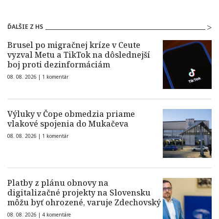
ĎALŠIE Z HS
Brusel po migračnej kríze v Ceute
vyzval Metu a TikTok na dôslednejší
boj proti dezinformáciám
08. 08. 2026 |
1 komentár
Výluky v Čope obmedzia priame
vlakové spojenia do Mukačeva
08. 08. 2026 |
1 komentár
Platby z plánu obnovy na
digitalizačné projekty na Slovensku
môžu byť ohrozené, varuje Zdechovský
08. 08. 2026 |
4 komentáre