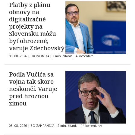
Platby z plánu
obnovy na
digitalizačné
projekty na
Slovensku môžu
byť ohrozené,
varuje Zdechovský
08. 08. 2026
|
EKONOMIKA
|
2 min. čítania
|
4 komentáre
Podľa Vučića sa
vojna tak skoro
neskončí. Varuje
pred hroznou
zimou
08. 08. 2026
|
ZO ZAHRANIČIA
|
2 min. čítania
|
14 komentárov