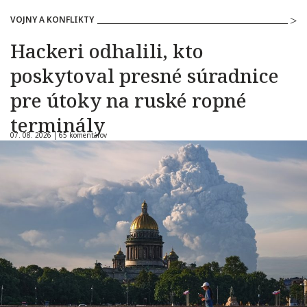
VOJNY A KONFLIKTY
Hackeri odhalili, kto
poskytoval presné súradnice
pre útoky na ruské ropné
terminály
07. 08. 2026 |
65 komentárov