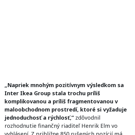
„Napriek mnohým pozitívnym výsledkom sa
Inter Ikea Group stala trochu príliš
komplikovanou a príliš fragmentovanou v
maloobchodnom prostredí, ktoré si vyžaduje
jednoduchosť a rýchlosť,“
zdôvodnil
rozhodnutie finančný riaditeľ Henrik Elm vo
vyhlásení. Z približne 850 rušených pozícií má