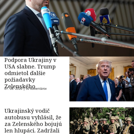
Podpora Ukrajiny v
USA slabne. Trump
odmietol ďalšie
požiadavky
Zelenského
07. 08. 2026 |
50 komentárov
Ukrajinský vodič
autobusu vyhlásil, že
za Zelenského bojujú
len hlupáci. Zadržali