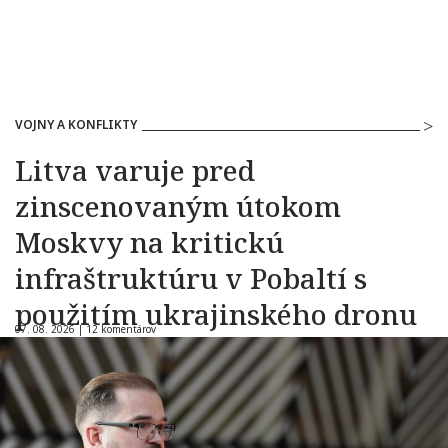
VOJNY A KONFLIKTY
Litva varuje pred
zinscenovaným útokom
Moskvy na kritickú
infraštruktúru v Pobaltí s
použitím ukrajinského dronu
07. 08. 2026 |
12 komentárov