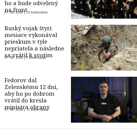
ho a bude odvelený
na front
07. 08. 2026 |
23 komentárov
Ruský vojak štyri
mesiace vykonával
prieskum v tyle
nepriateľa a následne
sa vrátil k svojim
07. 08. 2026 |
9 komentárov
Fedorov dal
Zelenskému 12 dní,
aby ho po dobrom
vrátil do kresla
ministra obrany
07. 08. 2026 |
12 komentárov