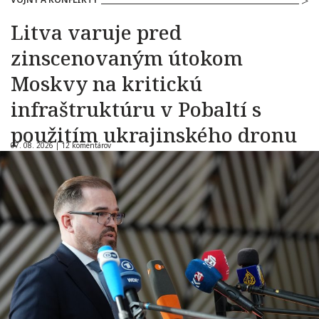
Litva varuje pred
zinscenovaným útokom
Moskvy na kritickú
infraštruktúru v Pobaltí s
použitím ukrajinského dronu
07. 08. 2026 |
12 komentárov