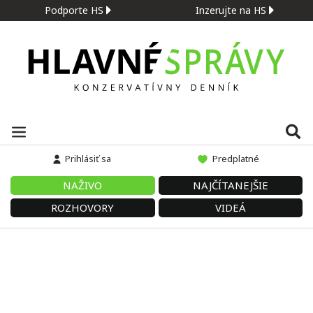
Podporte HS
Inzerujte na HS
Prihlásiť sa
Predplatné
NAŽIVO
NAJČÍTANEJŠIE
ROZHOVORY
VIDEÁ