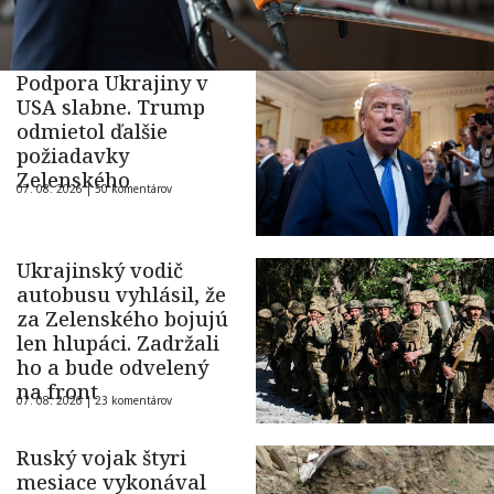
Podpora Ukrajiny v
USA slabne. Trump
odmietol ďalšie
požiadavky
Zelenského
07. 08. 2026 |
50 komentárov
Ukrajinský vodič
autobusu vyhlásil, že
za Zelenského bojujú
len hlupáci. Zadržali
ho a bude odvelený
na front
07. 08. 2026 |
23 komentárov
Ruský vojak štyri
mesiace vykonával