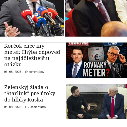
Korčok chce iný
meter. Chýba odpoveď
na najdôležitejšiu
otázku
06. 08. 2026 |
19 komentárov
Zelenskyj žiada o
“Starlink” pre útoky
do hĺbky Ruska
05. 08. 2026 |
112 komentárov