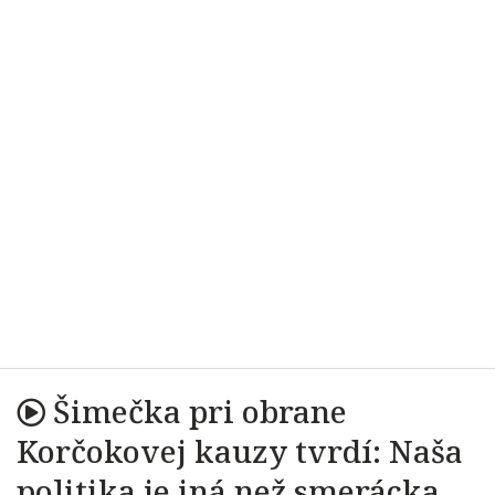
Šimečka pri obrane
Korčokovej kauzy tvrdí: Naša
politika je iná než smerácka