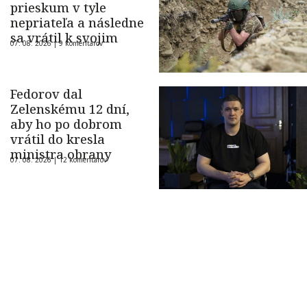
prieskum v tyle
nepriateľa a následne
sa vrátil k svojim
07. 08. 2026 |
9 komentárov
Fedorov dal
Zelenskému 12 dní,
aby ho po dobrom
vrátil do kresla
ministra obrany
07. 08. 2026 |
12 komentárov