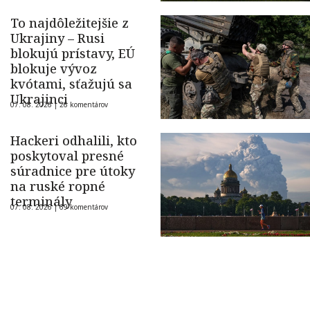
To najdôležitejšie z
Ukrajiny – Rusi
blokujú prístavy, EÚ
blokuje vývoz
kvótami, sťažujú sa
Ukrajinci
07. 08. 2026 |
26 komentárov
Hackeri odhalili, kto
poskytoval presné
súradnice pre útoky
na ruské ropné
terminály
07. 08. 2026 |
69 komentárov