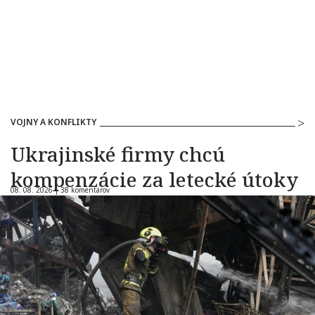
VOJNY A KONFLIKTY
Ukrajinské firmy chcú
kompenzácie za letecké útoky
08. 08. 2026 |
38 komentárov