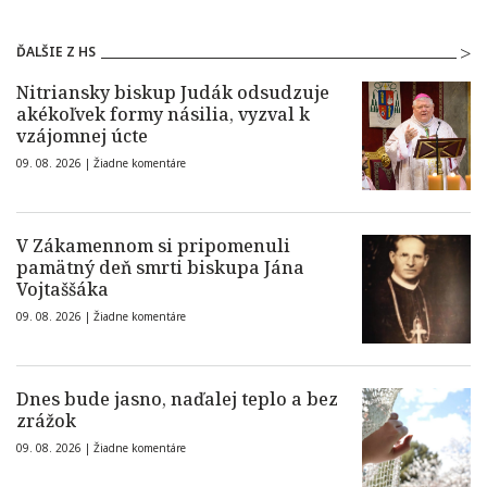
ĎALŠIE Z HS
Nitriansky biskup Judák odsudzuje
akékoľvek formy násilia, vyzval k
vzájomnej úcte
09. 08. 2026 |
Žiadne komentáre
V Zákamennom si pripomenuli
pamätný deň smrti biskupa Jána
Vojtaššáka
09. 08. 2026 |
Žiadne komentáre
Dnes bude jasno, naďalej teplo a bez
zrážok
09. 08. 2026 |
Žiadne komentáre