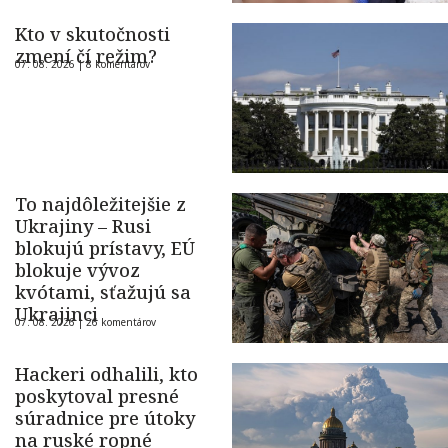
Kto v skutočnosti
zmení čí režim?
07. 08. 2026 |
8 komentárov
To najdôležitejšie z
Ukrajiny – Rusi
blokujú prístavy, EÚ
blokuje vývoz
kvótami, sťažujú sa
Ukrajinci
07. 08. 2026 |
26 komentárov
Hackeri odhalili, kto
poskytoval presné
súradnice pre útoky
na ruské ropné