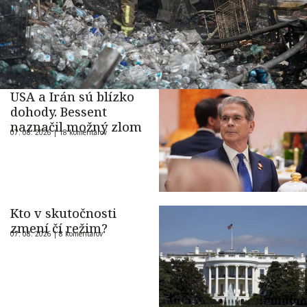
USA a Irán sú blízko
dohody. Bessent
naznačil možný zlom
07. 08. 2026 |
18 komentárov
Kto v skutočnosti
zmení čí režim?
07. 08. 2026 |
8 komentárov