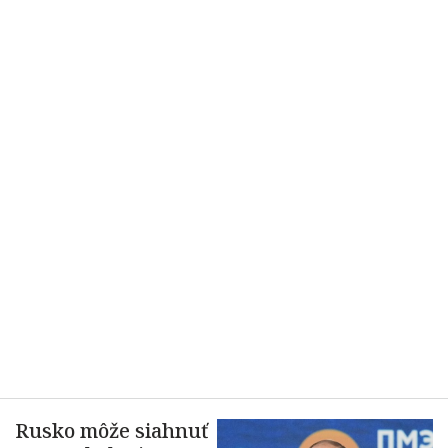
Rusko môže siahnuť