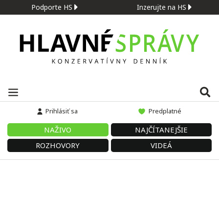
Podporte HS
Inzerujte na HS
Prihlásiť sa
Predplatné
NAŽIVO
NAJČÍTANEJŠIE
ROZHOVORY
VIDEÁ