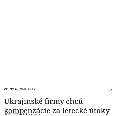
VOJNY A KONFLIKTY
Ukrajinské firmy chcú
kompenzácie za letecké útoky
08. 08. 2026 |
38 komentárov