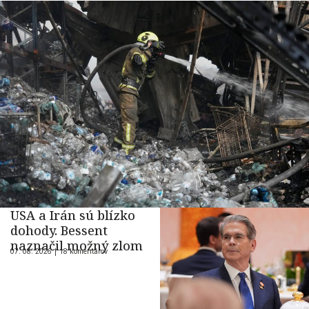
USA a Irán sú blízko
dohody. Bessent
naznačil možný zlom
07. 08. 2026 |
18 komentárov