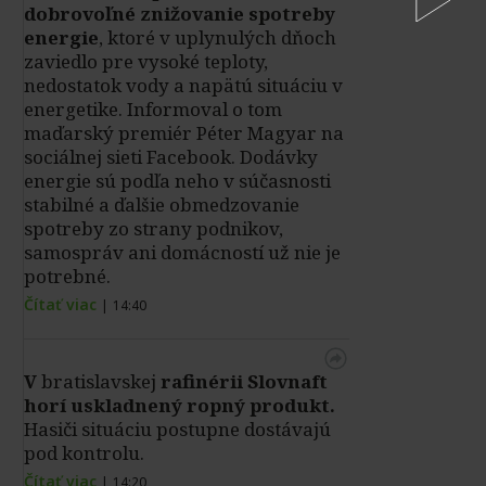
dobrovoľné znižovanie spotreby
energie
, ktoré v uplynulých dňoch
zaviedlo pre vysoké teploty,
nedostatok vody a napätú situáciu v
energetike. Informoval o tom
maďarský premiér Péter Magyar na
sociálnej sieti Facebook. Dodávky
energie sú podľa neho v súčasnosti
stabilné a ďalšie obmedzovanie
spotreby zo strany podnikov,
samospráv ani domácností už nie je
potrebné.
Čítať viac
|
14:40
V
bratislavskej
rafinérii Slovnaft
horí uskladnený ropný produkt.
Hasiči situáciu postupne dostávajú
pod kontrolu.
Čítať viac
|
14:20