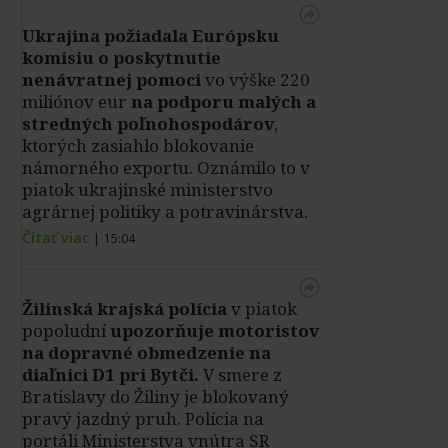
Ukrajina požiadala Európsku
komisiu o poskytnutie
nenávratnej pomoci
vo výške 220
miliónov eur
na podporu malých a
stredných poľnohospodárov
,
ktorých zasiahlo blokovanie
námorného exportu. Oznámilo to v
piatok ukrajinské ministerstvo
agrárnej politiky a potravinárstva.
Čítať viac
|
15:04
Žilinská krajská polícia
v piatok
popoludní
upozorňuje motoristov
na dopravné obmedzenie na
diaľnici D1 pri Bytči.
V smere z
Bratislavy do Žiliny je blokovaný
pravý jazdný pruh. Polícia na
portáli Ministerstva vnútra SR