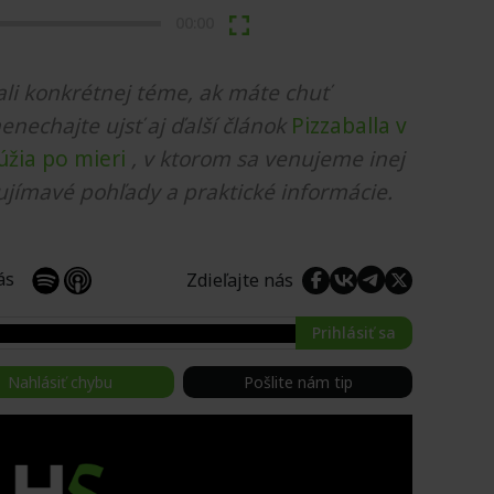
00:00
li konkrétnej téme, ak máte chuť
nenechajte ujsť aj ďalší článok
Pizzaballa v
túžia po mieri
, v ktorom sa venujeme inej
ujímavé pohľady a praktické informácie.
 nás
Zdieľajte nás
Prihlásiť sa
Nahlásiť chybu
Pošlite nám tip