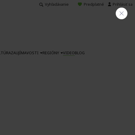
Vyhľadávanie
Predplatné
Prihlásiť sa
LTÚRA
ZAUJÍMAVOSTI
REGIÓNY
VIDEO
BLOG