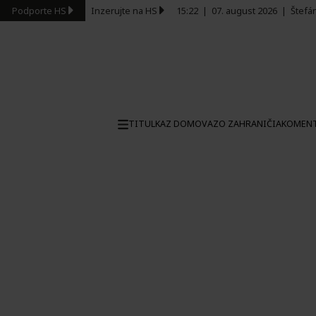
Podporte HS
Inzerujte na HS
15:22
|
07. august 2026
|
Štefá
TITULKA
Z DOMOVA
ZO ZAHRANIČIA
KOMEN