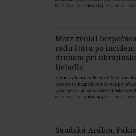
ktorých…
07. 08. 2026
|
ZO ZAHRANIČIA
|
1 min. čítania
|
4 kom
Merz zvolal bezpečno
radu štátu po incident
dronom pri ukrajins
lietadle
Nemecký kancelár Friedrich Merz zvolal v
zasadnutie bezpečnostnej rady po nález
výbušninami pri ukrajinskom nákladnom l
07. 08. 2026
|
ZO ZAHRANIČIA
|
2 min. čítania
|
1 kom
Saudská Arábia, Pakis