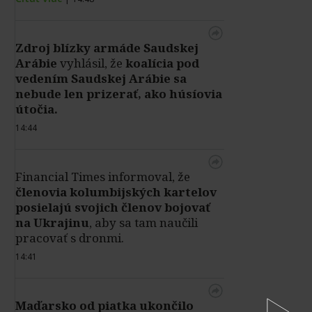
Zdroj blízky armáde Saudskej
Arábie
vyhlásil, že
koalícia pod
vedením Saudskej Arábie sa
nebude len prizerať, ako húsíovia
útočia.
14:44
Financial Times informoval, že
členovia kolumbijských kartelov
posielajú svojich členov bojovať
na Ukrajinu
, aby sa tam naučili
pracovať s dronmi.
14:41
Maďarsko od piatka ukončilo