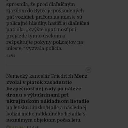
spresnila, že pred diaľničným
zjazdom do Bytče je poškodených
päť vozidiel, pričom na mieste sú
policajné hliadky, hasiči aj diaľničná
patrola. „Zvýšte opatrnosť pri
prejazde týmto úsekom a
rešpektujte pokyny policajtov na
mieste,“ vyzvala polícia.
14:53
Nemecký kancelár Friedrich
Merz
zvolal v piatok zasadnutie
bezpečnostnej rady po náleze
dronu s výbušninami pri
ukrajinskom nákladnom lietadle
na letisku Lipsko/Halle a následnej
kolízii iného nákladného lietadla s
neznámym objektom počas letu.
Čítať viac
|
14:48