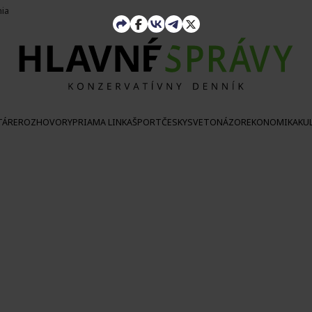
nia
TÁRE
ROZHOVORY
PRIAMA LINKA
ŠPORT
ČESKY
SVETONÁZOR
EKONOMIKA
KU