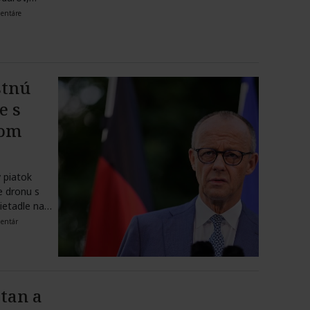
entáre
stnú
e s
kom
 piatok
e dronu s
ietadle na…
entár
tan a