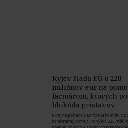
Kyjev žiada EÚ o 220
miliónov eur na pomo
farmárom, ktorých po
blokáda prístavov
Ukrajina požiadala Európsku komisiu o p
nenávratnej pomoci vo výške 220 milión
podporu malých a stredných poľnohospo