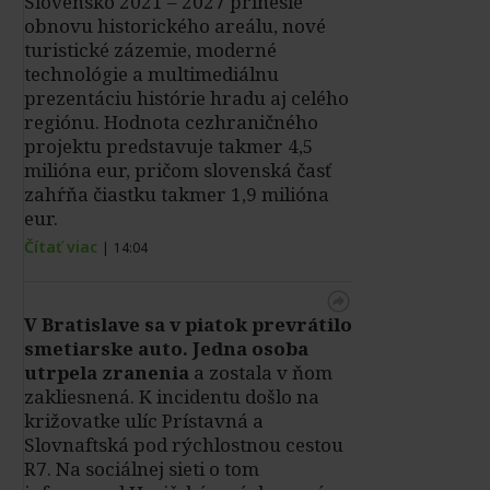
Slovensko 2021 – 2027 prinesie
obnovu historického areálu, nové
turistické zázemie, moderné
technológie a multimediálnu
prezentáciu histórie hradu aj celého
regiónu. Hodnota cezhraničného
projektu predstavuje takmer 4,5
milióna eur, pričom slovenská časť
zahŕňa čiastku takmer 1,9 milióna
eur.
Čítať viac
|
14:04
V Bratislave sa v piatok prevrátilo
smetiarske auto. Jedna osoba
utrpela zranenia
a zostala v ňom
zakliesnená. K incidentu došlo na
križovatke ulíc Prístavná a
Slovnaftská pod rýchlostnou cestou
R7. Na sociálnej sieti o tom