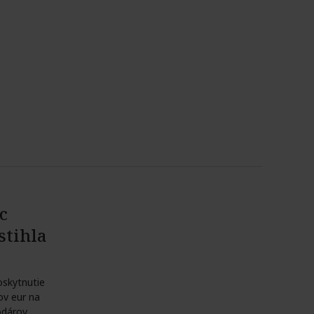
c
stihla
oskytnutie
ov eur na
dárov,