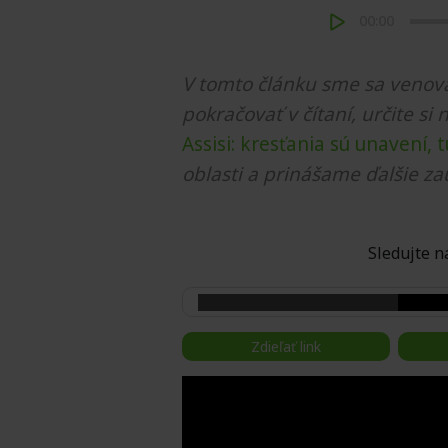
00:00
V tomto článku sme sa venova
pokračovať v čítaní, určite si 
Assisi: kresťania sú unavení, 
oblasti a prinášame ďalšie za
Sledujte
Zdieľať link