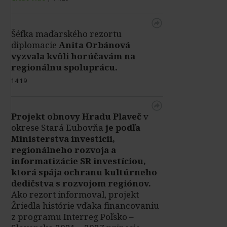
Šéfka maďarského rezortu
diplomacie
Anita Orbánová
vyzvala kvôli horúčavám na
regionálnu spoluprácu.
14:19
Projekt obnovy Hradu Plaveč
v
okrese Stará Ľubovňa
je podľa
Ministerstva investícii,
regionálneho rozvoja a
informatizácie SR investíciou,
ktorá spája ochranu kultúrneho
dedičstva s rozvojom regiónov.
Ako rezort informoval, projekt
Žriedla histórie vďaka financovaniu
z programu Interreg Poľsko –