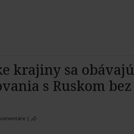
ke krajiny sa obávaj
ovania s Ruskom bez
 komentáre
|