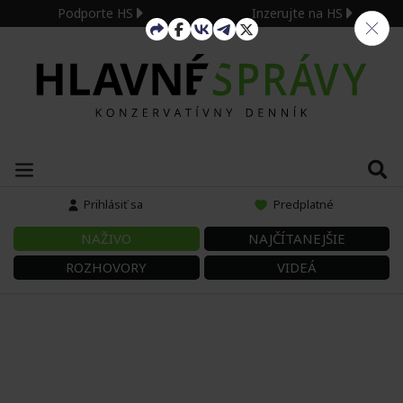
Podporte HS
Inzerujte na HS
Prihlásiť sa
Predplatné
NAŽIVO
NAJČÍTANEJŠIE
ROZHOVORY
VIDEÁ