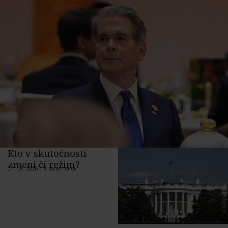
Kto v skutočnosti
zmení čí režim?
07. 08. 2026 |
8 komentárov