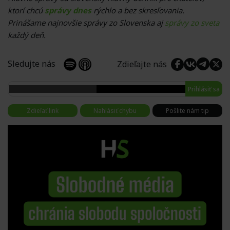
ktorí chcú
správy dnes
rýchlo a bez skresľovania.
Prinášame najnovšie správy zo Slovenska aj
správy zo sveta
každý deň.
Sledujte nás
Zdieľajte nás
Prihlásiť sa
Zdieľať link
Nahlásiť chybu
Pošlite nám tip