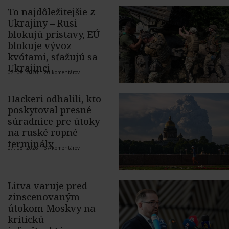
To najdôležitejšie z
Ukrajiny – Rusi
blokujú prístavy, EÚ
blokuje vývoz
kvótami, sťažujú sa
Ukrajinci
07. 08. 2026 |
26 komentárov
Hackeri odhalili, kto
poskytoval presné
súradnice pre útoky
na ruské ropné
terminály
07. 08. 2026 |
67 komentárov
Litva varuje pred
zinscenovaným
útokom Moskvy na
kritickú