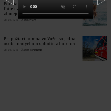
Polícia varuje pred zverejňovaním
fotiek z dovoleniek, môžu prilákať
zlodejov
08. 08. 2026 |
2 komentáre
Pri požiari humna vo Važci sa jedna
osoba nadýchala splodín z horenia
08. 08. 2026 |
Žiadne komentáre