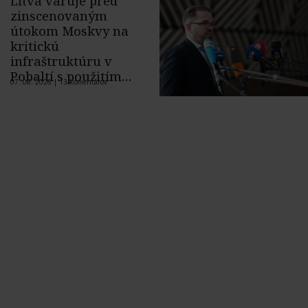
Litva varuje pred
zinscenovaným
útokom Moskvy na
kritickú
infraštruktúru v
Pobaltí s použitím
07. 08. 2026 |
13 komentárov
ukrajinského dronu