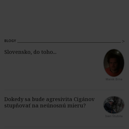
BLOGY
Marek Brna
Ivan Štubňa