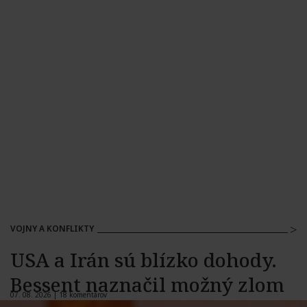
VOJNY A KONFLIKTY
USA a Irán sú blízko dohody.
Bessent naznačil možný zlom
07. 08. 2026 |
18 komentárov