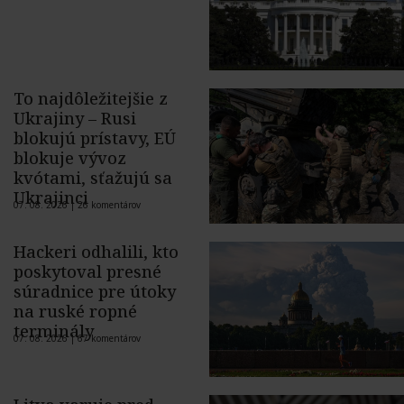
To najdôležitejšie z
Ukrajiny – Rusi
blokujú prístavy, EÚ
blokuje vývoz
kvótami, sťažujú sa
Ukrajinci
07. 08. 2026 |
26 komentárov
Hackeri odhalili, kto
poskytoval presné
súradnice pre útoky
na ruské ropné
terminály
07. 08. 2026 |
67 komentárov