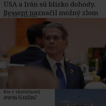
USA a Irán sú blízko dohody.
Bessent naznačil možný zlom
07. 08. 2026 |
18 komentárov
Kto v skutočnosti
zmení čí režim?
07. 08. 2026 |
8 komentárov