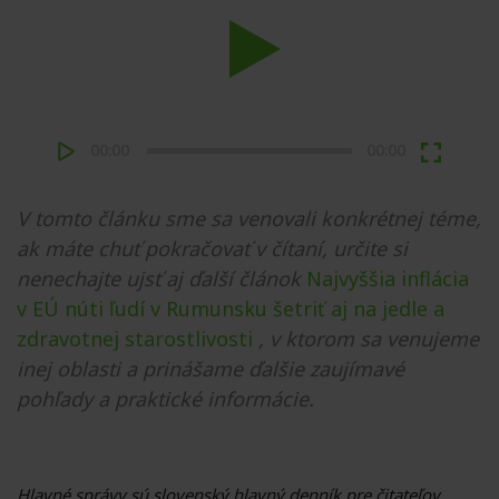
Play
00:00
00:00
V tomto článku sme sa venovali konkrétnej téme,
ak máte chuť pokračovať v čítaní, určite si
nenechajte ujsť aj ďalší článok
Najvyššia inflácia
v EÚ núti ľudí v Rumunsku šetriť aj na jedle a
zdravotnej starostlivosti
, v ktorom sa venujeme
inej oblasti a prinášame ďalšie zaujímavé
pohľady a praktické informácie.
Hlavné správy sú slovenský hlavný denník pre čitateľov,