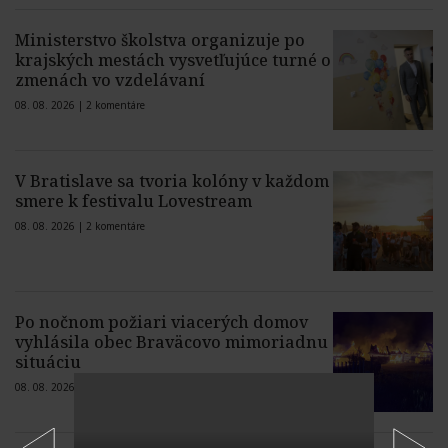
Ministerstvo školstva organizuje po
krajských mestách vysvetľujúce turné o
zmenách vo vzdelávaní
08. 08. 2026 |
2 komentáre
V Bratislave sa tvoria kolóny v každom
smere k festivalu Lovestream
08. 08. 2026 |
2 komentáre
Po nočnom požiari viacerých domov
vyhlásila obec Braväcovo mimoriadnu
situáciu
08. 08. 2026 |
1 komentár