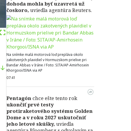
dohoda mohla byť uzavretá už
čoskoro,
uviedla agentúra Reuters.
Na snímke malá motorová loď prepláva okolo
zakotvených plavidiel v Hormuzskom prielive pri
Bandar Abbas v Iráne / Foto: SITA/AP-Amirhosein
Khorgooi/ISNA via AP
07:41
Pentagón
chce ešte tento rok
ukončiť prvé testy
protiraketového systému Golden
Dome a v roku 2027 uskutočniť
jeho letové skúšky,
uviedla
agentúra Bloomberg s odvolaním sa