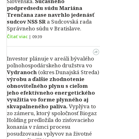
Slovenska.
Súčasného
podpredsedu súdu Mariána
Trenčana zase navrhlo jedenásť
sudcov NSS SR
a Sudcovská rada
Správneho súdu v Bratislave.
Čítať viac
|
09:39
Investor plánuje v areáli bývalého
poľnohospodárskeho družstva vo
Vydranoch
(okres Dunajská Streda)
výrobu a ďalšie zhodnotenie
obnoviteľného plynu s cieľom
jeho efektívneho energetického
využitia vo forme plynného aj
skvapalneného paliva.
Vyplýva to
zo zámeru, ktorý spoločnosť Biogaz
Holding predložila do zisťovacieho
konania v rámci procesu
posudzovania vplyvov na životné