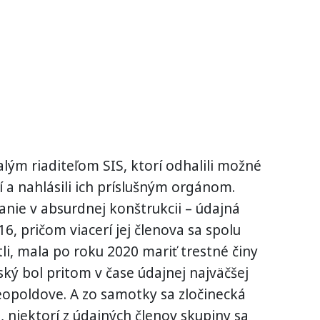
lým riaditeľom SIS, ktorí odhalili možné
 a nahlásili ich príslušným orgánom.
nie v absurdnej konštrukcii – údajná
, pričom viacerí jej členova sa spolu
li, mala po roku 2020 mariť trestné činy
ký bol pritom v čase údajnej najväčšej
Leopoldove. A zo samotky sa zločinecká
e, niektorí z údajných členov skupiny sa