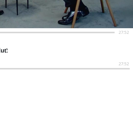
27:52
uť:
27:52