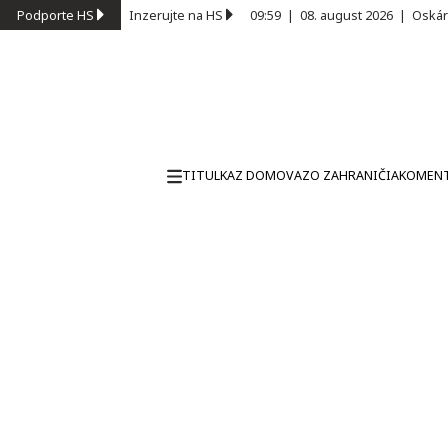
Podporte HS
Inzerujte na HS
09:59
|
08. august 2026
|
Oskár
TITULKA
Z DOMOVA
ZO ZAHRANIČIA
KOMEN