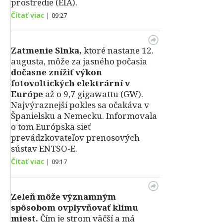
prostredie (EIA).
Čítať viac
|
09:27
Zatmenie Slnka,
ktoré nastane 12.
augusta, môže za jasného počasia
dočasne znížiť výkon
fotovoltických elektrární v
Európe
až o 9,7 gigawattu (GW).
Najvýraznejší pokles sa očakáva v
Španielsku a Nemecku. Informovala
o tom Európska sieť
prevádzkovateľov prenosových
sústav ENTSO-E.
Čítať viac
|
09:17
Zeleň môže významným
spôsobom ovplyvňovať klímu
miest.
Čím je strom väčší a má