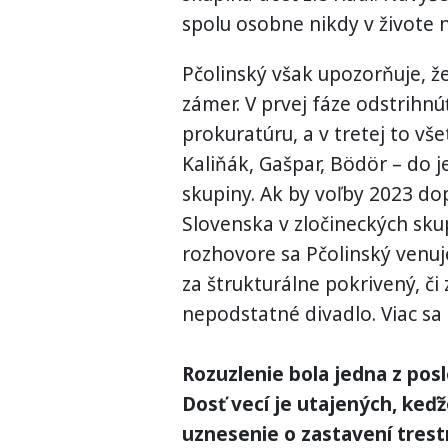
spolu osobne nikdy v živote n
Pčolinský však upozorňuje, že 
zámer. V prvej fáze odstrihnú
prokuratúru, a v tretej to vš
Kaliňák, Gašpar, Bödör – do 
skupiny. Ak by voľby 2023 do
Slovenska v zločineckých skup
rozhovore sa Pčolinský venuj
za štrukturálne pokrivený, či
nepodstatné divadlo. Viac sa
Rozuzlenie bola jedna z pos
Dosť vecí je utajených, keďže
uznesenie o zastavení trest