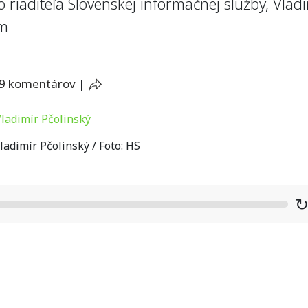
 riaditeľa Slovenskej informačnej služby, Vlad
ím
9 komentárov
|
adimír Pčolinský / Foto: HS