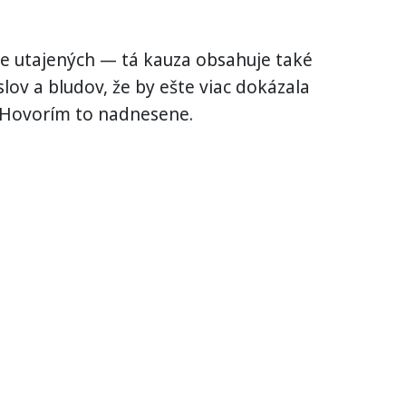
 je utajených — tá kauza obsahuje také
v a bludov, že by ešte viac dokázala
ť. Hovorím to nadnesene.