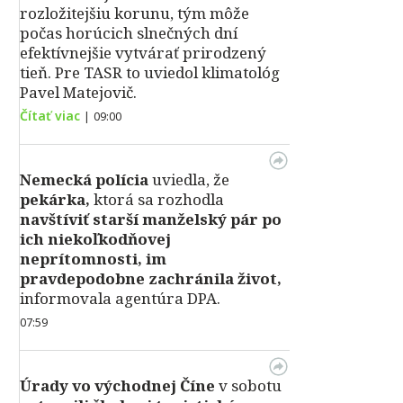
rozložitejšiu korunu, tým môže
počas horúcich slnečných dní
efektívnejšie vytvárať prirodzený
tieň. Pre TASR to uviedol klimatológ
Pavel Matejovič.
Čítať viac
|
09:00
Nemecká polícia
uviedla, že
pekárka,
ktorá sa rozhodla
navštíviť starší manželský pár po
ich niekoľkodňovej
neprítomnosti, im
pravdepodobne zachránila život,
informovala agentúra DPA.
07:59
Úrady vo východnej Číne
v sobotu