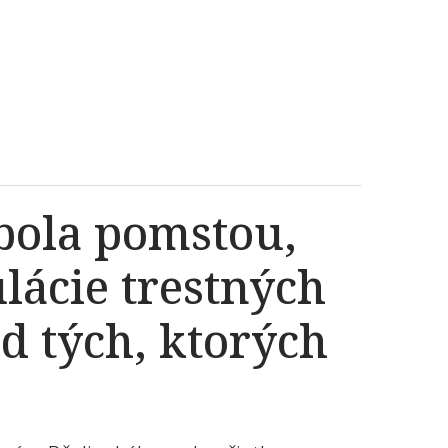
bola pomstou,
lácie trestných
od tých, ktorých