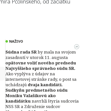
imíra Pčolinského, od začiatku
NAŽIVO
Súdna rada SR
by mala na svojom
zasadnutí v utorok 11. augusta
opätovne voliť nového predsedu
Najvyššieho správneho súdu SR.
↻
Ako vyplýva z údajov na
internetovej stránke rady, o post sa
uchádzajú
dvaja kandidáti.
Sudkyňu predmetného súdu
Moniku Valašikovú ako
kandidátku
navrhli štyria sudcovia
NSS SR a Združenie sudcov