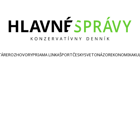
TÁRE
ROZHOVORY
PRIAMA LINKA
ŠPORT
ČESKY
SVETONÁZOR
EKONOMIKA
KU