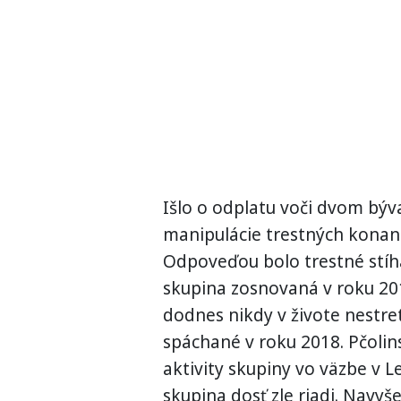
Išlo o odplatu voči dvom býva
manipulácie trestných konaní
Odpoveďou bolo trestné stíha
skupina zosnovaná v roku 2016
dodnes nikdy v živote nestret
spáchané v roku 2018. Pčolins
aktivity skupiny vo väzbe v 
skupina dosť zle riadi. Navyš