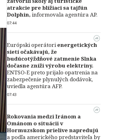
zatvorili školy aj turistické
atrakcie pre blížiaci sa tajfún
Dolphin,
informovala agentúra AP.
07:44
Európski operátori
energetických
sietí očakávajú, že
budúcotýždňové zatmenie Slnka
dočasne zníži výrobu elektriny.
ENTSO‑E preto prijalo opatrenia na
zabezpečenie plynulých dodávok,
uviedla agentúra AFP.
07:43
Rokovania medzi Iránom a
Ománom o situácii v
Hormuzskom prielive napredujú
a podľa amerického predstaviteľa by