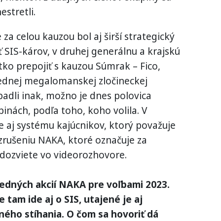
estretli.
za celou kauzou bol aj širší strategický
ť SIS-károv, v druhej generálnu a krajskú
etko prepojiť s kauzou Súmrak – Fico,
jednej megalomanskej zločineckej
padli inak, možno je dnes polovica
inách, podľa toho, koho volila. V
e aj systému kajúcnikov, ktorý považuje
 zrušeniu NAKA, ktoré označuje za
 dozviete vo videorozhovore.
ledných akcií NAKA pre voľbami 2023.
 tam ide aj o SIS, utajené je aj
ného stíhania. O čom sa hovoriť dá