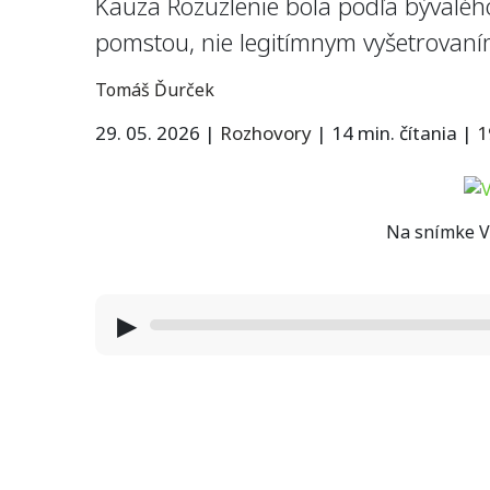
Kauza Rozuzlenie bola podľa bývalého
pomstou, nie legitímnym vyšetrovan
Tomáš Ďurček
29. 05. 2026
|
Rozhovory
|
14 min. čítania
|
1
Na snímke Vl
▶