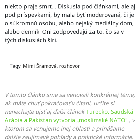
niekto praje smrť… Diskusia pod článkami, ale aj
pod príspevkami, by mala byť moderovaná, či je
o súkromnú osobu, alebo nejaký mediálny dom,
alebo denník. Oni zodpovedajú za to, čo sa v
tých diskusiách šíri.
Tagy:
Mimi Šramová
,
rozhovor
V tomto článku sme sa venovali konkrétnej téme,
ak máte chuť pokračovať v čítaní, určite si
nenechajte ujsť aj ďalší článok
Turecko, Saudská
Arábia a Pakistan vytvoria „moslimské NATO“
, v
ktorom sa venujeme inej oblasti a prinášame
ďalšie zaujímavé pohľady a praktické informácie.