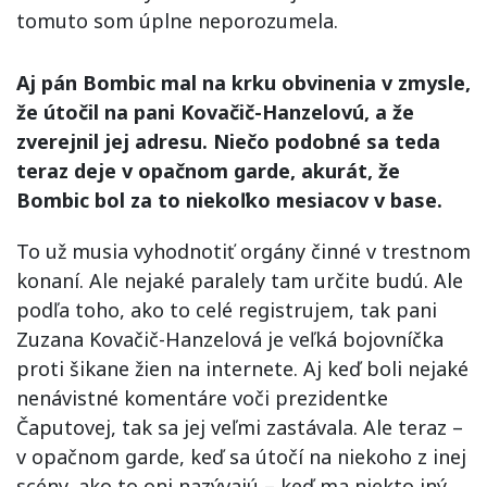
tomuto som úplne neporozumela.
Aj pán Bombic mal na krku obvinenia v zmysle,
že útočil na pani Kovačič-Hanzelovú, a že
zverejnil jej adresu. Niečo podobné sa teda
teraz deje v opačnom garde, akurát, že
Bombic bol za to niekoľko mesiacov v base.
To už musia vyhodnotiť orgány činné v trestnom
konaní. Ale nejaké paralely tam určite budú. Ale
podľa toho, ako to celé registrujem, tak pani
Zuzana Kovačič-Hanzelová je veľká bojovníčka
proti šikane žien na internete. Aj keď boli nejaké
nenávistné komentáre voči prezidentke
Čaputovej, tak sa jej veľmi zastávala. Ale teraz –
v opačnom garde, keď sa útočí na niekoho z inej
scény, ako to oni nazývajú – keď ma niekto iný