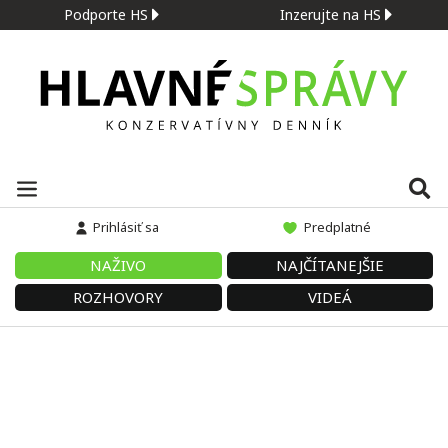
Podporte HS
Inzerujte na HS
Prihlásiť sa
Predplatné
NAŽIVO
NAJČÍTANEJŠIE
ROZHOVORY
VIDEÁ