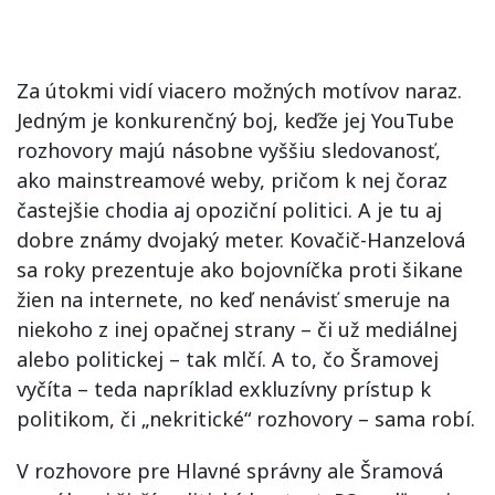
Za útokmi vidí viacero možných motívov naraz.
Jedným je konkurenčný boj, keďže jej YouTube
rozhovory majú násobne vyššiu sledovanosť,
ako mainstreamové weby, pričom k nej čoraz
častejšie chodia aj opoziční politici. A je tu aj
dobre známy dvojaký meter. Kovačič-Hanzelová
sa roky prezentuje ako bojovníčka proti šikane
žien na internete, no keď nenávisť smeruje na
niekoho z inej opačnej strany – či už mediálnej
alebo politickej – tak mlčí. A to, čo Šramovej
vyčíta – teda napríklad exkluzívny prístup k
politikom, či „nekritické“ rozhovory – sama robí.
V rozhovore pre Hlavné správny ale Šramová