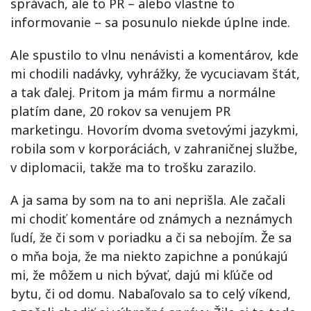
správach, ale to PR – alebo vlastne to
informovanie – sa posunulo niekde úplne inde.
Ale spustilo to vlnu nenávisti a komentárov, kde
mi chodili nadávky, vyhrážky, že vycuciavam štát,
a tak ďalej. Pritom ja mám firmu a normálne
platím dane, 20 rokov sa venujem PR
marketingu. Hovorím dvoma svetovými jazykmi,
robila som v korporáciách, v zahraničnej službe,
v diplomacii, takže ma to trošku zarazilo.
A ja sama by som na to ani neprišla. Ale začali
mi chodiť komentáre od známych a neznámych
ľudí, že či som v poriadku a či sa nebojím. Že sa
o mňa boja, že ma niekto zapichne a ponúkajú
mi, že môžem u nich bývať, dajú mi kľúče od
bytu, či od domu. Nabaľovalo sa to celý víkend,