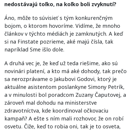
nedostávajú toľko, na koľko boli zvyknutí?
Áno, môže to súvisieť s tým konkurenčným
bojom, o ktorom hovoríme. Vidíme, že mnoho
článkov v týchto médiách je zamknutých. A keď
si na Finstate pozrieme, aké majú čísla, tak
napríklad Sme išlo dole.
A druhá vec je, že keď už teda riešime, ako sú
novinári platení, a kto má aké dohody, tak prečo
sa nerozprávame o Jakubovi Godovi, ktorý je
aktuálne asistentom poslankyne Simony Petrík,
a v minulosti bol poradcom Zuzany Čaputovej, a
zároveň mal dohodu na ministerstve
zdravotníctva, kde koordinoval očkovaciu
kampaň? A ešte s ním mali rozhovor, že on robí
osvetu. Čiže, keď to robia oni, tak je to osveta,