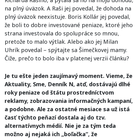
na plný úväzok. A Raši jej povedal, že dohoda na
plný úväzok neexistuje. Boris Kollár jej povedal,
že boli to dobre investované peniaze, ktoré jeho
strana investovala do spolupráce so mnou,
pretože to malo výtlak. Alebo ako jej Milan
Uhrík povedal – spýtajte sa Šimečkovej mamy.
Čiže, prečo to bolo iba v platenej verzii článku?
Je tu ešte jeden zaujímavý moment. Vieme, že
Aktuality, Sme, Denník N, atď, dostávajú dlhé
roky peniaze od štátu prostredníctvom
reklamy, zobrazovania informačných kampaní,
a podobne. Ale za ostatné mesiace sa už istá
časť týchto peňazí dostala aj do tzv.
alternatívnych médií. Nie je za tým teda
možno aj nejaká ich „boľačka“, že