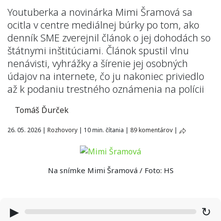
Youtuberka a novinárka Mimi Šramová sa
ocitla v centre mediálnej búrky po tom, ako
denník SME zverejnil článok o jej dohodách so
štátnymi inštitúciami. Článok spustil vlnu
nenávisti, vyhrážky a šírenie jej osobných
údajov na internete, čo ju nakoniec priviedlo
až k podaniu trestného oznámenia na polícii
Tomáš Ďurček
26. 05. 2026
|
Rozhovory
|
10 min. čítania
|
89 komentárov
|
Na snímke Mimi Šramová / Foto: HS
▶
↻