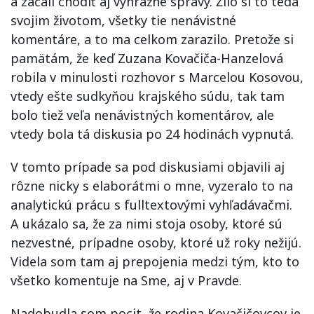
a začali chodiť aj výhražné správy. Žilo si to teda
svojim životom, všetky tie nenávistné
komentáre, a to ma celkom zarazilo. Pretože si
pamätám, že keď Zuzana Kovačiča-Hanzelová
robila v minulosti rozhovor s Marcelou Kosovou,
vtedy ešte sudkyňou krajského súdu, tak tam
bolo tiež veľa nenávistných komentárov, ale
vtedy bola tá diskusia po 24 hodinách vypnutá.
V tomto prípade sa pod diskusiami objavili aj
rôzne nicky s elaborátmi o mne, vyzeralo to na
analytickú prácu s fulltextovými vyhľadávačmi.
A ukázalo sa, že za nimi stoja osoby, ktoré sú
nezvestné, prípadne osoby, ktoré už roky nežijú.
Videla som tam aj prepojenia medzi tým, kto to
všetko komentuje na Sme, aj v Pravde.
Nadobudla som pocit, že rodina Kovačičovcov je