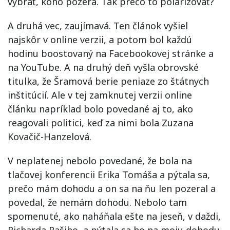
vybrať, koho pozerá. Tak prečo to polarizovať?
A druhá vec, zaujímavá. Ten článok vyšiel
najskôr v online verzii, a potom bol každú
hodinu boostovaný na Facebookovej stránke a
na YouTube. A na druhý deň vyšla obrovské
titulka, že Šramová berie peniaze zo štátnych
inštitúcií. Ale v tej zamknutej verzii online
článku napríklad bolo povedané aj to, ako
reagovali politici, keď za nimi bola Zuzana
Kovačič-Hanzelová.
V neplatenej nebolo povedané, že bola na
tlačovej konferencii Erika Tomáša a pýtala sa,
prečo mám dohodu a on sa na ňu len pozeral a
povedal, že nemám dohodu. Nebolo tam
spomenuté, ako naháňala ešte na jeseň, v daždi,
Richarda Rašiho, a pýtala sa ho na moju dohodu,