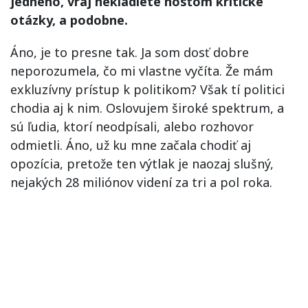
jedného, vraj nekladiete hosťom kritické
otázky, a podobne.
Áno, je to presne tak. Ja som dosť dobre
neporozumela, čo mi vlastne vyčíta. Že mám
exkluzívny prístup k politikom? Však tí politici
chodia aj k nim. Oslovujem široké spektrum, a
sú ľudia, ktorí neodpísali, alebo rozhovor
odmietli. Áno, už ku mne začala chodiť aj
opozícia, pretože ten výtlak je naozaj slušný,
nejakých 28 miliónov videní za tri a pol roka.