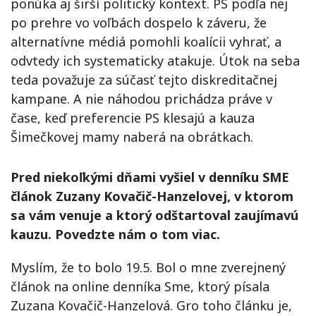
ponúka aj širší politický kontext. PS podľa nej
po prehre vo voľbách dospelo k záveru, že
alternatívne médiá pomohli koalícii vyhrať, a
odvtedy ich systematicky atakuje. Útok na seba
teda považuje za súčasť tejto diskreditačnej
kampane. A nie náhodou prichádza práve v
čase, keď preferencie PS klesajú a kauza
Šimečkovej mamy naberá na obrátkach.
Pred niekoľkými dňami vyšiel v denníku SME
článok Zuzany Kovačič-Hanzelovej, v ktorom
sa vám venuje a ktorý odštartoval zaujímavú
kauzu. Povedzte nám o tom viac.
Myslím, že to bolo 19.5. Bol o mne zverejnený
článok na online denníka Sme, ktorý písala
Zuzana Kovačič-Hanzelová. Gro toho článku je,