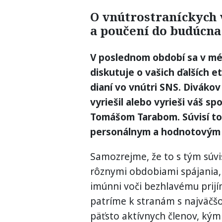
O vnútrostraníckych 
a poučení do budúcna
V poslednom období sa v méd
diskutuje o vašich ďalších e
dianí vo vnútri SNS. Divákov 
vyriešil alebo vyrieši váš s
Tomášom Tarabom. Súvisí to, 
personálnym a hodnotovým 
Samozrejme, že to s tým súvis
rôznymi obdobiami spájania, 
imúnni voči bezhlavému prij
patríme k stranám s najväčš
päťsto aktívnych členov, kým