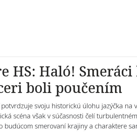
e HS: Haló! Smeráci
ceri boli poučením
potvrdzuje svoju historickú úlohu jazýčka na 
litická scéna však v súčasnosti čelí turbulentn
e o budúcom smerovaní krajiny a charaktere sam