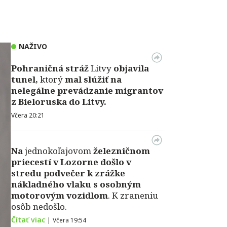
NAŽIVO
Pohraničná stráž
Litvy
objavila
tunel,
ktorý
mal slúžiť na
nelegálne prevádzanie migrantov
z Bieloruska do Litvy.
Včera 20:21
Na
jednokoľajovom
železničnom
priecestí v Lozorne došlo v
stredu podvečer k zrážke
nákladného vlaku s osobným
motorovým vozidlom
. K zraneniu
osôb nedošlo.
Čítať viac
|
Včera 19:54