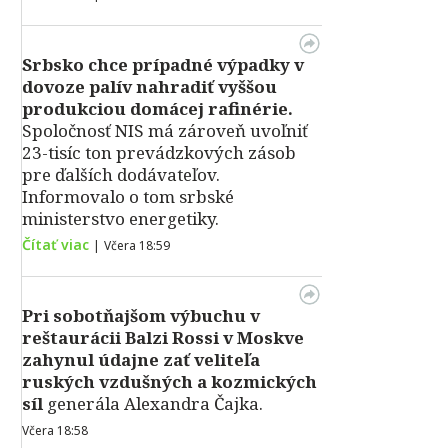
Srbsko chce prípadné výpadky v
dovoze palív nahradiť vyššou
produkciou domácej rafinérie.
Spoločnosť NIS má zároveň uvoľniť
23-tisíc ton prevádzkových zásob
pre ďalších dodávateľov.
Informovalo o tom srbské
ministerstvo energetiky.
Čítať viac
|
Včera 18:59
Pri sobotňajšom výbuchu v
reštaurácii Balzi Rossi v Moskve
zahynul údajne zať veliteľa
ruských vzdušných a kozmických
síl
generála Alexandra Čajka.
Včera 18:58