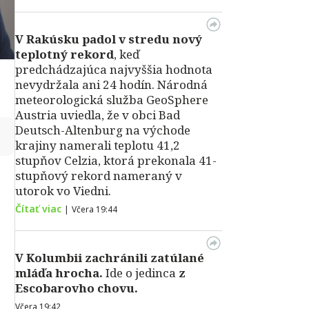
V Rakúsku padol v stredu nový
teplotný rekord
, keď
predchádzajúca najvyššia hodnota
nevydržala ani 24 hodín. Národná
meteorologická služba GeoSphere
Austria uviedla, že v obci Bad
Deutsch-Altenburg na východe
↻
krajiny namerali teplotu 41,2
stupňov Celzia, ktorá prekonala 41-
stupňový rekord nameraný v
utorok vo Viedni.
Čítať viac
|
Včera 19:44
V Kolumbii zachránili zatúlané
mláďa hrocha.
Ide o jedinca
z
Escobarovho chovu.
Včera 19:42