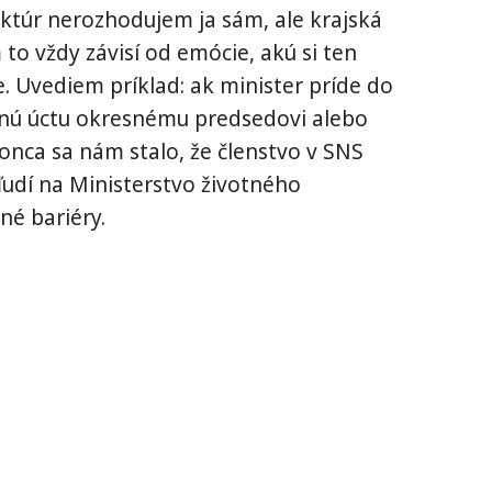
uktúr nerozhodujem ja sám, ale krajská
to vždy závisí od emócie, akú si ten
e. Uvediem príklad: ak minister príde do
čnú úctu okresnému predsedovi alebo
nca sa nám stalo, že členstvo v SNS
ľudí na Ministerstvo životného
né bariéry.