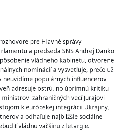
ozhovore pre Hlavné správy
rlamentu a predseda SNS Andrej Danko
é pôsobenie vládneho kabinetu, otvorene
álnych nominácií a vysvetľuje, prečo už
 neuvidíme populárnych influencerov
roveň adresuje ostrú, no úprimnú kritiku
 ministrovi zahraničných vecí Jurajovi
ostojom k európskej integrácii Ukrajiny,
tnerov a odhaľuje najbližšie sociálne
ebudiť vládnu väčšinu z letargie.