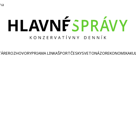
ína
TÁRE
ROZHOVORY
PRIAMA LINKA
ŠPORT
ČESKY
SVETONÁZOR
EKONOMIKA
KU