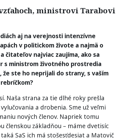
vzťahoch, ministrovi Tarabovi
iách aj na verejnosti intenzívne
tapách v politickom živote a najmä o
a čitateľov najviac zaujíma, ako sa
por s ministrom životného prostredia
že ste ho neprijali do strany, s vaším
rebríčkom?
í. Naša strana za tie dlhé roky prešla
vylučovania a drobenia. Sme už veľmi
ímaniu nových členov. Napriek tomu
ou členskou základňou – máme dvetisíc
 taká SaS ich má stošesťdesiat a Matovič