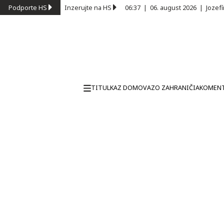
Podporte HS
Inzerujte na HS
06:37
|
06. august 2026
|
Jozef
TITULKA
Z DOMOVA
ZO ZAHRANIČIA
KOMEN