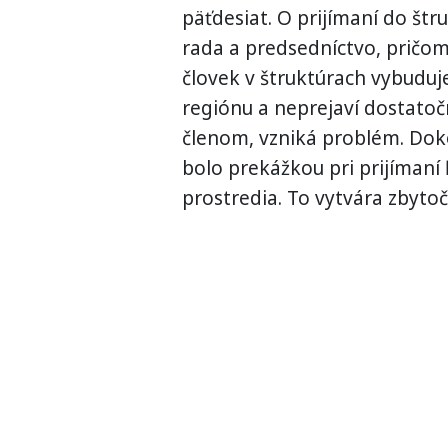
päťdesiat. O prijímaní do štr
rada a predsedníctvo, pričom 
človek v štruktúrach vybuduj
regiónu a neprejaví dostato
členom, vzniká problém. Doko
bolo prekážkou pri prijímaní 
prostredia. To vytvára zbytoč