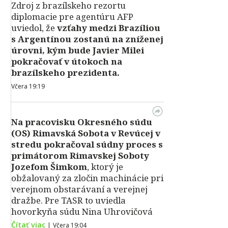
Zdroj z brazílskeho rezortu
diplomacie pre agentúru AFP
uviedol, že
vzťahy medzi Brazíliou
s Argentínou zostanú na zníženej
úrovni, kým bude Javier Milei
pokračovať v útokoch na
brazílskeho prezidenta.
Včera 19:19
Na pracovisku Okresného súdu
(OS) Rimavská Sobota v Revúcej v
stredu pokračoval súdny proces s
primátorom Rimavskej Soboty
Jozefom Šimkom
, ktorý je
obžalovaný za zločin machinácie pri
verejnom obstarávaní a verejnej
dražbe. Pre TASR to uviedla
hovorkyňa súdu Nina Uhrovičová
Čítať viac
|
Včera 19:04