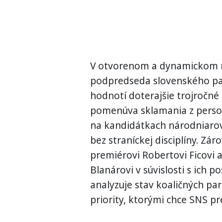
V otvorenom a dynamickom r
podpredseda slovenského pa
hodnotí doterajšie trojročn
pomenúva sklamania z person
na kandidátkach národniarov
bez straníckej disciplíny. Zá
premiérovi Robertovi Ficovi a
Blanárovi v súvislosti s ich p
analyzuje stav koaličných par
priority, ktorými chce SNS pr