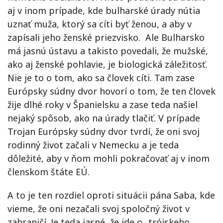
aj v inom prípade, kde bulharské úrady nútia
uznať muža, ktorý sa cíti byť ženou, a aby v
zapísali jeho ženské priezvisko. Ale Bulharsko
má jasnú ústavu a takisto povedali, že mužské,
ako aj ženské pohlavie, je biologická záležitosť.
Nie je to o tom, ako sa človek cíti. Tam zase
Európsky súdny dvor hovorí o tom, že ten človek
žije dlhé roky v Španielsku a zase teda našiel
nejaký spôsob, ako na úrady tlačiť. V prípade
Trojan Európsky súdny dvor tvrdí, že oni svoj
rodinný život začali v Nemecku a je teda
dôležité, aby v ňom mohli pokračovať aj v inom
členskom štáte EÚ.
A to je ten rozdiel oproti situácii pána Saba, kde
vieme, že oni nezačali svoj spoločný život v
zahraničí. Je teda jasné, že ide o „trójskeho