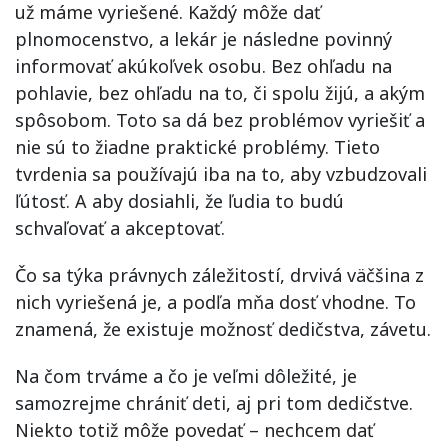
už máme vyriešené. Každý môže dať
plnomocenstvo, a lekár je následne povinný
informovať akúkoľvek osobu. Bez ohľadu na
pohlavie, bez ohľadu na to, či spolu žijú, a akým
spôsobom. Toto sa dá bez problémov vyriešiť a
nie sú to žiadne praktické problémy. Tieto
tvrdenia sa používajú iba na to, aby vzbudzovali
ľútosť. A aby dosiahli, že ľudia to budú
schvaľovať a akceptovať.
Čo sa týka právnych záležitostí, drvivá väčšina z
nich vyriešená je, a podľa mňa dosť vhodne. To
znamená, že existuje možnosť dedičstva, závetu.
Na čom trváme a čo je veľmi dôležité, je
samozrejme chrániť deti, aj pri tom dedičstve.
Niekto totiž môže povedať – nechcem dať