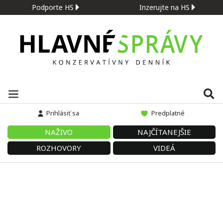
Podporte HS
Inzerujte na HS
Prihlásiť sa
Predplatné
NAŽIVO
NAJČÍTANEJŠIE
ROZHOVORY
VIDEÁ