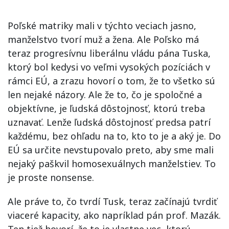
Poľské matriky mali v týchto veciach jasno,
manželstvo tvorí muž a žena. Ale Poľsko má
teraz progresívnu liberálnu vládu pána Tuska,
ktorý bol kedysi vo veľmi vysokých pozíciách v
rámci EÚ, a zrazu hovorí o tom, že to všetko sú
len nejaké názory. Ale že to, čo je spoločné a
objektívne, je ľudská dôstojnosť, ktorú treba
uznavať. Lenže ľudská dôstojnosť predsa patrí
každému, bez ohľadu na to, kto to je a aký je. Do
EÚ sa určite nevstupovalo preto, aby sme mali
nejaký paškvil homosexuálnych manželstiev. To
je proste nonsense.
Ale práve to, čo tvrdí Tusk, teraz začínajú tvrdiť
viaceré kapacity, ako napríklad pán prof. Mazák.