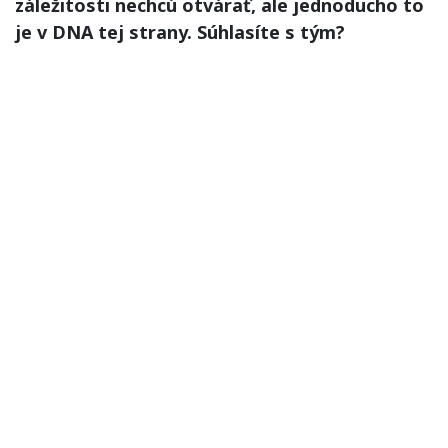
záležitosti nechcú otvárať, ale jednoducho to
je v DNA tej strany. Súhlasíte s tým?