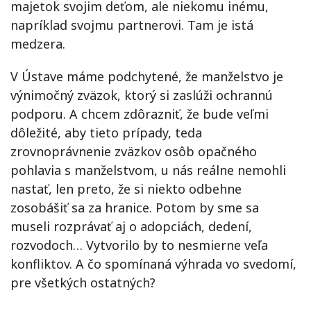
majetok svojim deťom, ale niekomu inému,
napríklad svojmu partnerovi. Tam je istá
medzera.
V Ústave máme podchytené, že manželstvo je
výnimočný zväzok, ktorý si zaslúži ochrannú
podporu. A chcem zdôrazniť, že bude veľmi
dôležité, aby tieto prípady, teda
zrovnoprávnenie zväzkov osôb opačného
pohlavia s manželstvom, u nás reálne nemohli
nastať, len preto, že si niekto odbehne
zosobášiť sa za hranice. Potom by sme sa
museli rozprávať aj o adopciách, dedení,
rozvodoch… Vytvorilo by to nesmierne veľa
konfliktov. A čo spomínaná výhrada vo svedomí,
pre všetkých ostatných?