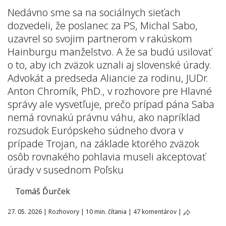
Nedávno sme sa na sociálnych sieťach
dozvedeli, že poslanec za PS, Michal Sabo,
uzavrel so svojim partnerom v rakúskom
Hainburgu manželstvo. A že sa budú usilovať
o to, aby ich zväzok uznali aj slovenské úrady.
Advokát a predseda Aliancie za rodinu, JUDr.
Anton Chromík, PhD., v rozhovore pre Hlavné
správy ale vysvetľuje, prečo prípad pána Saba
nemá rovnakú právnu váhu, ako napríklad
rozsudok Európskeho súdneho dvora v
prípade Trojan, na základe ktorého zväzok
osôb rovnakého pohlavia museli akceptovať
úrady v susednom Poľsku
Tomáš Ďurček
27. 05. 2026
|
Rozhovory
|
10 min. čítania
|
47 komentárov
|