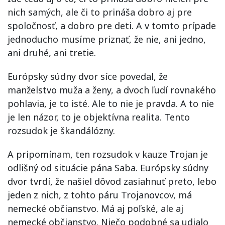
nich samých, ale či to prináša dobro aj pre
spoločnosť, a dobro pre deti. A v tomto prípade
jednoducho musíme priznať, že nie, ani jedno,
ani druhé, ani tretie.
Európsky súdny dvor síce povedal, že
manželstvo muža a ženy, a dvoch ľudí rovnakého
pohlavia, je to isté. Ale to nie je pravda. A to nie
je len názor, to je objektívna realita. Tento
rozsudok je škandálózny.
A pripomínam, ten rozsudok v kauze Trojan je
odlišný od situácie pána Saba. Európsky súdny
dvor tvrdí, že našiel dôvod zasiahnuť preto, lebo
jeden z nich, z tohto páru Trojanovcov, má
nemecké občianstvo. Má aj poľské, ale aj
nemecké občianstvo. Niečo podobné sa udialo