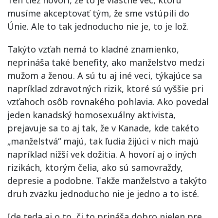
Ten tiež hovorí, že to je vlastne vec, ktorú
musíme akceptovať tým, že sme vstúpili do
Únie. Ale to tak jednoducho nie je, to je lož.
Takýto vzťah nemá to kladné znamienko,
neprináša také benefity, ako manželstvo medzi
mužom a ženou. A sú tu aj iné veci, týkajúce sa
napríklad zdravotných rizik, ktoré sú vyššie pri
vzťahoch osôb rovnakého pohlavia. Ako povedal
jeden kanadský homosexuálny aktivista,
prejavuje sa to aj tak, že v Kanade, kde takéto
„manželstvá“ majú, tak ľudia žijúci v nich majú
napríklad nižší vek dožitia. A hovorí aj o iných
rizikách, ktorým čelia, ako sú samovraždy,
depresie a podobne. Takže manželstvo a takýto
druh zväzku jednoducho nie je jedno a to isté.
Ide teda aj o to, či to prináša dobro nielen pre