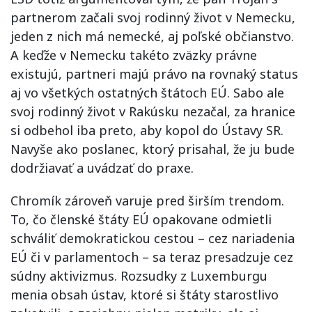
partnerom začali svoj rodinný život v Nemecku,
jeden z nich má nemecké, aj poľské občianstvo.
A keďže v Nemecku takéto zväzky právne
existujú, partneri majú právo na rovnaký status
aj vo všetkých ostatných štátoch EÚ. Sabo ale
svoj rodinný život v Rakúsku nezačal, za hranice
si odbehol iba preto, aby kopol do Ústavy SR.
Navyše ako poslanec, ktorý prisahal, že ju bude
dodržiavať a uvádzať do praxe.
Chromík zároveň varuje pred širším trendom.
To, čo členské štáty EÚ opakovane odmietli
schváliť demokratickou cestou – cez nariadenia
EÚ či v parlamentoch – sa teraz presadzuje cez
súdny aktivizmus. Rozsudky z Luxemburgu
menia obsah ústav, ktoré si štáty starostlivo