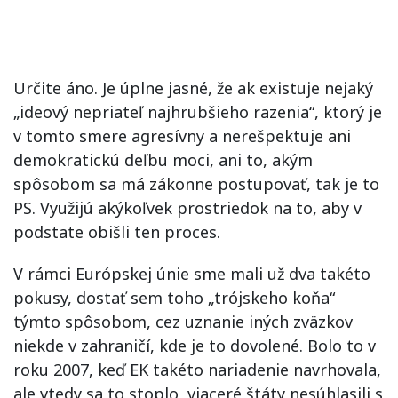
Určite áno. Je úplne jasné, že ak existuje nejaký
„ideový nepriateľ najhrubšieho razenia“, ktorý je
v tomto smere agresívny a nerešpektuje ani
demokratickú deľbu moci, ani to, akým
spôsobom sa má zákonne postupovať, tak je to
PS. Využijú akýkoľvek prostriedok na to, aby v
podstate obišli ten proces.
V rámci Európskej únie sme mali už dva takéto
pokusy, dostať sem toho „trójskeho koňa“
týmto spôsobom, cez uznanie iných zväzkov
niekde v zahraničí, kde je to dovolené. Bolo to v
roku 2007, keď EK takéto nariadenie navrhovala,
ale vtedy sa to stoplo, viaceré štáty nesúhlasili s