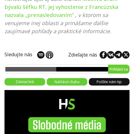
bývalú šéfku RT, jej vyhostenie z Francúzska
nazvala „prenasledovaním“
, v ktorom sa
venujeme inej oblasti a prinášame ďalšie
zaujímavé pohľady a praktické informácie.
Sledujte nás
Zdieľajte nás
Prihlásiť sa
Zdieľať link
Nahlásiť chybu
Pošlite nám tip