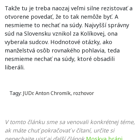
Takže tu je treba naozaj veľmi silne rezistovať a
otvorene povedať, že to tak nemôže byť. A
nesmieme to nechať na súdy. Najvyšší správny
súd na Slovensku vznikol za Kolíkovej, ona
vyberala sudcov. Hodnotové otázky, ako
manželstvá osôb rovnakého pohlavia, teda
nesmieme nechať na súdy, ktoré obsadili
liberáli.
Tagy:
JUDr. Anton Chromík
,
rozhovor
V tomto článku sme sa venovali konkrétnej téme,
ak máte chuť pokračovať v čítaní, určite si
nenechajte ujsť aj ďalší článok
Moskva bráni