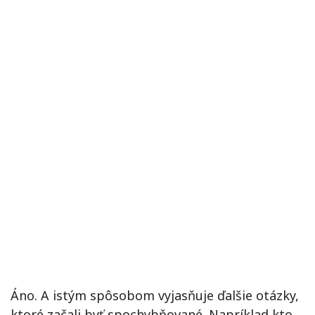
Áno. A istým spôsobom vyjasňuje ďalšie otázky,
ktoré začali byť spochybňované. Napríklad kto