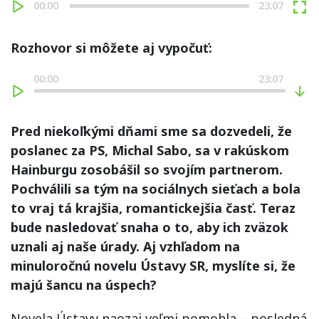
00:00
23:07
Rozhovor si môžete aj vypočuť:
00:00
23:07
Pred niekoľkými dňami sme sa dozvedeli, že
poslanec za PS, Michal Sabo, sa v rakúskom
Hainburgu zosobášil so svojím partnerom.
Pochválili sa tým na sociálnych sieťach a bola
to vraj tá krajšia, romantickejšia časť. Teraz
bude nasledovať snaha o to, aby ich zväzok
uznali aj naše úrady. Aj vzhľadom na
minuloročnú novelu Ústavy SR, myslíte si, že
majú šancu na úspech?
Novela Ústavy naozaj veľmi pomohla – posledná