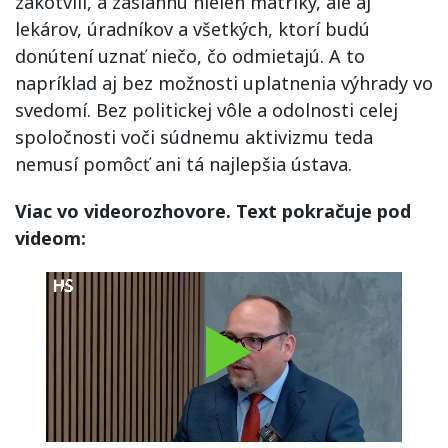
zakotvili, a zasiahnu nielen matriky, ale aj
lekárov, úradníkov a všetkých, ktorí budú
donútení uznať niečo, čo odmietajú. A to
napríklad aj bez možnosti uplatnenia výhrady vo
svedomí. Bez politickej vôle a odolnosti celej
spoločnosti voči súdnemu aktivizmu teda
nemusí pomôcť ani tá najlepšia ústava.
Viac vo videorozhovore. Text pokračuje pod
videom:
Play