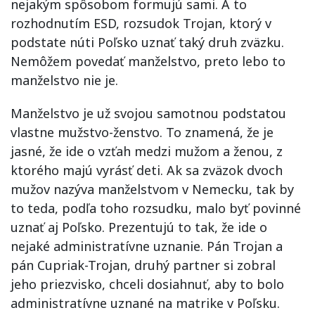
nejakým spôsobom formujú sami. A to
rozhodnutím ESD, rozsudok Trojan, ktorý v
podstate núti Poľsko uznať taký druh zväzku.
Nemôžem povedať manželstvo, preto lebo to
manželstvo nie je.
Manželstvo je už svojou samotnou podstatou
vlastne mužstvo-ženstvo. To znamená, že je
jasné, že ide o vzťah medzi mužom a ženou, z
ktorého majú vyrásť deti. Ak sa zväzok dvoch
mužov nazýva manželstvom v Nemecku, tak by
to teda, podľa toho rozsudku, malo byť povinné
uznať aj Poľsko. Prezentujú to tak, že ide o
nejaké administratívne uznanie. Pán Trojan a
pán Cupriak-Trojan, druhý partner si zobral
jeho priezvisko, chceli dosiahnuť, aby to bolo
administratívne uznané na matrike v Poľsku.