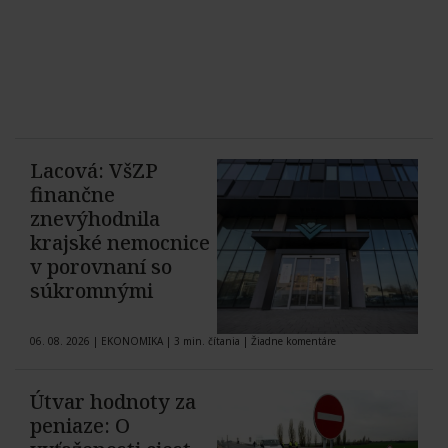
Lacová: VšZP
finančne
znevýhodnila
krajské nemocnice
v porovnaní so
súkromnými
06. 08. 2026
|
EKONOMIKA
|
3 min. čítania
|
Žiadne komentáre
Útvar hodnoty za
peniaze: O