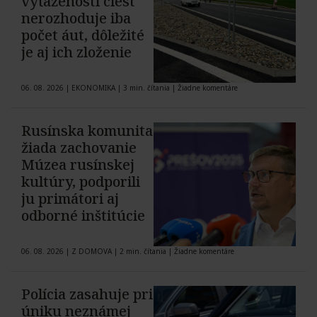
vyťaženosti ciest
nerozhoduje iba
počet áut, dôležité
je aj ich zloženie
06. 08. 2026
|
EKONOMIKA
|
3 min. čítania
|
Žiadne komentáre
Rusínska komunita
žiada zachovanie
Múzea rusínskej
kultúry, podporili
ju primátori aj
odborné inštitúcie
06. 08. 2026
|
Z DOMOVA
|
2 min. čítania
|
Žiadne komentáre
Polícia zasahuje pri
úniku neznámej