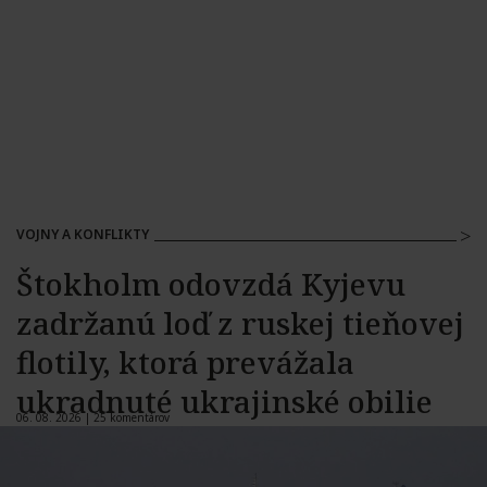
VOJNY A KONFLIKTY
Štokholm odovzdá Kyjevu
zadržanú loď z ruskej tieňovej
flotily, ktorá prevážala
ukradnuté ukrajinské obilie
06. 08. 2026 |
25 komentárov