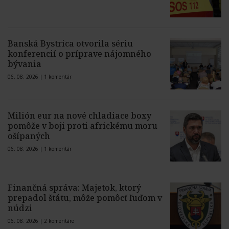
Banská Bystrica otvorila sériu
konferencií o príprave nájomného
bývania
06. 08. 2026 |
1 komentár
Milión eur na nové chladiace boxy
pomôže v boji proti africkému moru
ošípaných
06. 08. 2026 |
1 komentár
Finančná správa: Majetok, ktorý
prepadol štátu, môže pomôcť ľuďom v
núdzi
06. 08. 2026 |
2 komentáre