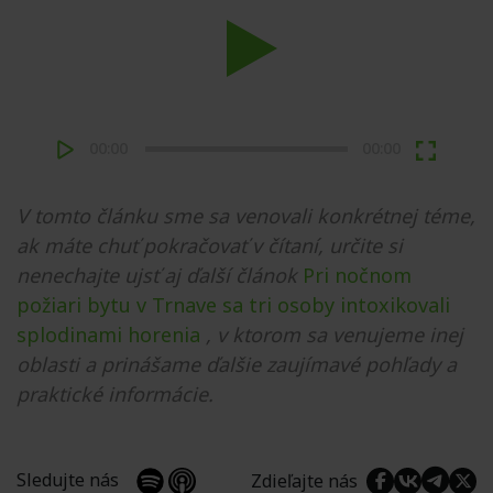
Play
00:00
00:00
V tomto článku sme sa venovali konkrétnej téme,
ak máte chuť pokračovať v čítaní, určite si
nenechajte ujsť aj ďalší článok
Pri nočnom
požiari bytu v Trnave sa tri osoby intoxikovali
splodinami horenia
, v ktorom sa venujeme inej
oblasti a prinášame ďalšie zaujímavé pohľady a
praktické informácie.
Sledujte nás
Zdieľajte nás