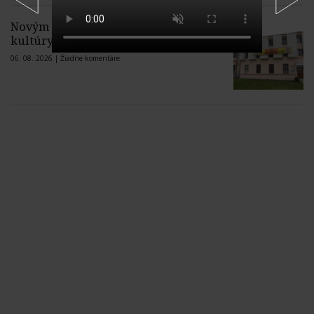
Novým riaditeľom Múzea rusínskej
kultúry v Prešove je Ján Holodňák
06. 08. 2026 |
Žiadne komentáre