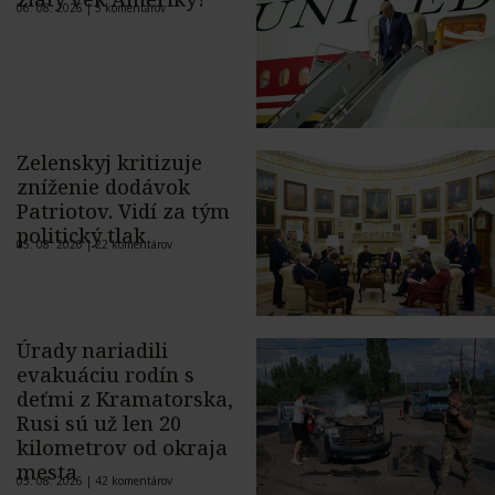
06. 08. 2026 |
5 komentárov
Zelenskyj kritizuje
zníženie dodávok
Patriotov. Vidí za tým
politický tlak
05. 08. 2026 |
22 komentárov
Úrady nariadili
evakuáciu rodín s
deťmi z Kramatorska,
Rusi sú už len 20
kilometrov od okraja
mesta
05. 08. 2026 |
42 komentárov