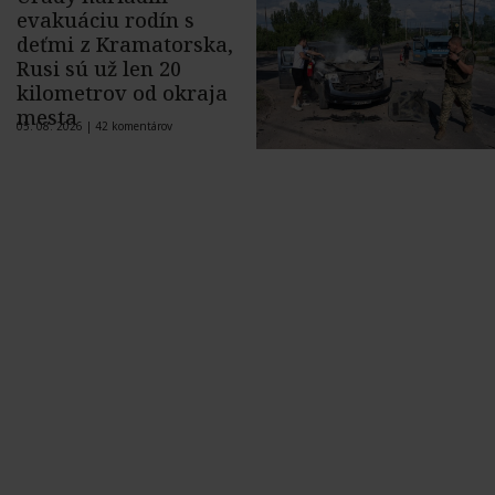
evakuáciu rodín s
deťmi z Kramatorska,
Rusi sú už len 20
kilometrov od okraja
mesta
05. 08. 2026 |
42 komentárov