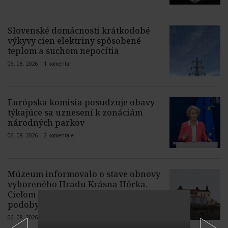
Slovenské domácnosti krátkodobé
výkyvy cien elektriny spôsobené
teplom a suchom nepocítia
06. 08. 2026 |
1 komentár
Európska komisia posudzuje obavy
týkajúce sa uznesení k zonáciám
národných parkov
06. 08. 2026 |
2 komentáre
Múzeum informovalo o stave obnovy
vyhoreného Hradu Krásna Hôrka.
Cieľom je vrátiť hrad do jeho pôvodnej
podoby z roku 1903
06. 08. 2026 |
3 komentáre