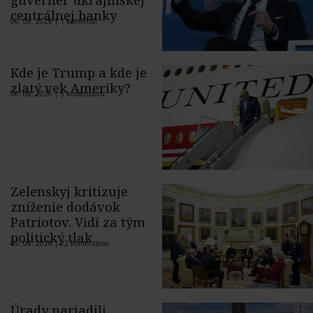
centrálnej banky
06. 08. 2026 |
1 komentár
Kde je Trump a kde je
zlatý vek Ameriky?
06. 08. 2026 |
5 komentárov
Zelenskyj kritizuje
zníženie dodávok
Patriotov. Vidí za tým
politický tlak
05. 08. 2026 |
22 komentárov
Úrady nariadili