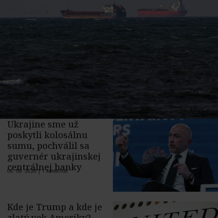
Ukrajine sme už
poskytli kolosálnu
sumu, pochválil sa
guvernér ukrajinskej
centrálnej banky
06. 08. 2026 |
1 komentár
Kde je Trump a kde je
zlatý vek Ameriky?