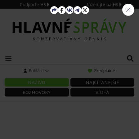
Podporte HS
Inzerujte na HS
Prihlásiť sa
Predplatné
NAŽIVO
NAJČÍTANEJŠIE
ROZHOVORY
VIDEÁ