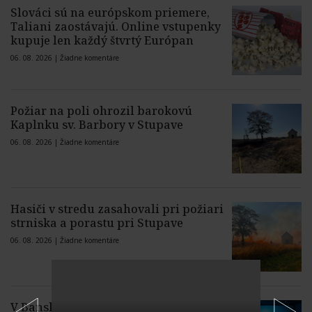
Slováci sú na európskom priemere,
Taliani zaostávajú. Online vstupenky
kupuje len každý štvrtý Európan
06. 08. 2026 |
Žiadne komentáre
Požiar na poli ohrozil barokovú
Kaplnku sv. Barbory v Stupave
06. 08. 2026 |
Žiadne komentáre
Hasiči v stredu zasahovali pri požiari
strniska a porastu pri Stupave
06. 08. 2026 |
Žiadne komentáre
V Banskej Štiavnici sa začína Letný