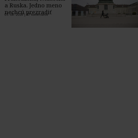
a Ruska. Jedno meno
nechcú prezradiť
05. 08. 2026 |
47 komentárov