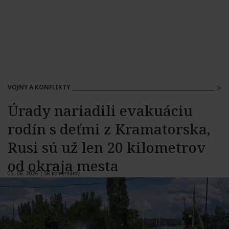
VOJNY A KONFLIKTY
Úrady nariadili evakuáciu
rodín s deťmi z Kramatorska,
Rusi sú už len 20 kilometrov
od okraja mesta
05. 08. 2026 |
38 komentárov