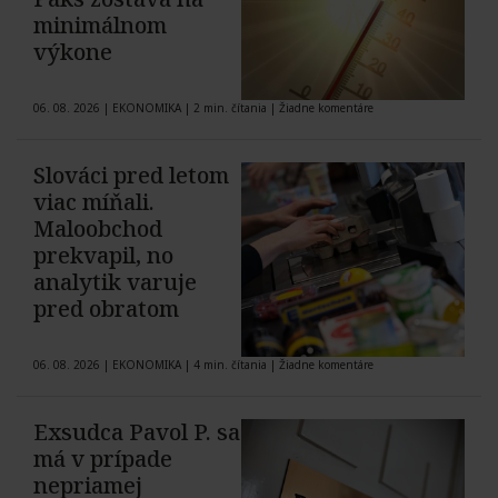
minimálnom
výkone
06. 08. 2026
|
EKONOMIKA
|
2 min. čítania
|
Žiadne komentáre
Slováci pred letom
viac míňali.
Maloobchod
prekvapil, no
analytik varuje
pred obratom
06. 08. 2026
|
EKONOMIKA
|
4 min. čítania
|
Žiadne komentáre
Exsudca Pavol P. sa
má v prípade
nepriamej