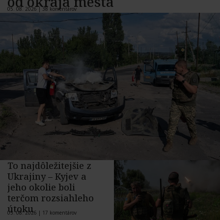
od okraja mesta
05. 08. 2026 |
38 komentárov
To najdôležitejšie z
Ukrajiny – Kyjev a
jeho okolie boli
terčom rozsiahleho
útoku
05. 08. 2026 |
17 komentárov