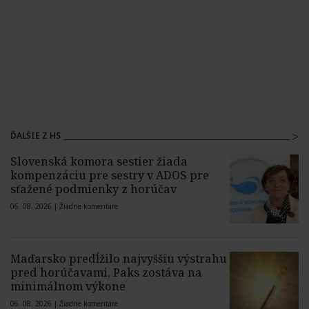
ĎALŠIE Z HS
Slovenská komora sestier žiada
kompenzáciu pre sestry v ADOS pre
sťažené podmienky z horúčav
06. 08. 2026 |
Žiadne komentáre
Maďarsko predĺžilo najvyššiu výstrahu
pred horúčavami, Paks zostáva na
minimálnom výkone
06. 08. 2026 |
Žiadne komentáre