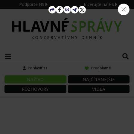
Podporte HS
Inzerujte na HS
Prihlásiť sa
Predplatné
NAŽIVO
NAJČÍTANEJŠIE
ROZHOVORY
VIDEÁ