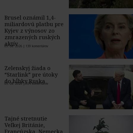
Brusel oznámil 1,4-
miliardovú platbu pre
Kyjev z výnosov zo
zmrazených ruských
aktív
05. 08. 2026 |
139 komentárov
Zelenskyj žiada o
“Starlink” pre útoky
do hĺbky Ruska
05. 08. 2026 |
104 komentárov
Tajné stretnutie
Veľkej Británie,
Francúzska, Nemecka