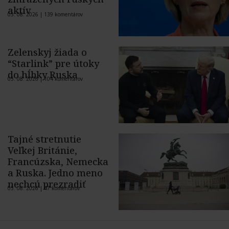
aktív
05. 08. 2026 |
139 komentárov
Zelenskyj žiada o
“Starlink” pre útoky
do hĺbky Ruska
05. 08. 2026 |
104 komentárov
Tajné stretnutie
Veľkej Británie,
Francúzska, Nemecka
a Ruska. Jedno meno
nechcú prezradiť
05. 08. 2026 |
47 komentárov