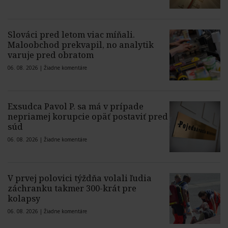
Slováci pred letom viac míňali.
Maloobchod prekvapil, no analytik
varuje pred obratom
06. 08. 2026 |
Žiadne komentáre
Exsudca Pavol P. sa má v prípade
nepriamej korupcie opäť postaviť pred
súd
06. 08. 2026 |
Žiadne komentáre
V prvej polovici týždňa volali ľudia
záchranku takmer 300-krát pre
kolapsy
06. 08. 2026 |
Žiadne komentáre