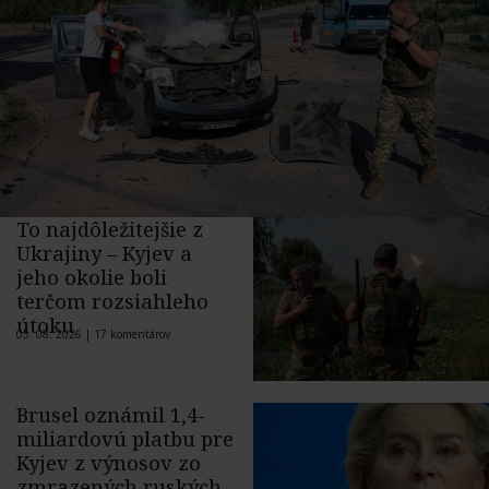
To najdôležitejšie z
Ukrajiny – Kyjev a
jeho okolie boli
terčom rozsiahleho
útoku
05. 08. 2026 |
17 komentárov
Brusel oznámil 1,4-
miliardovú platbu pre
Kyjev z výnosov zo
zmrazených ruských