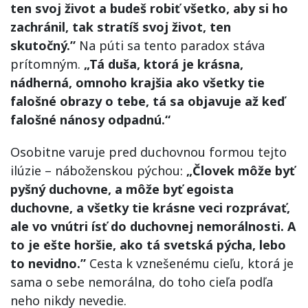
ten svoj život a budeš robiť všetko, aby si ho
zachránil, tak stratíš svoj život, ten
skutočný.”
Na púti sa tento paradox stáva
prítomným.
„Tá duša, ktorá je krásna,
nádherná, omnoho krajšia ako všetky tie
falošné obrazy o tebe, tá sa objavuje až keď
falošné nánosy odpadnú.“
Osobitne varuje pred duchovnou formou tejto
ilúzie – náboženskou pýchou:
„Človek môže byť
pyšný duchovne, a môže byť egoista
duchovne, a všetky tie krásne veci rozprávať,
ale vo vnútri ísť do duchovnej nemorálnosti. A
to je ešte horšie, ako tá svetská pýcha, lebo
to nevidno.”
Cesta k vznešenému cieľu, ktorá je
sama o sebe nemorálna, do toho cieľa podľa
neho nikdy nevedie.