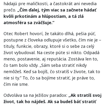
hádajú pre maličkosti, a častokrát ani nevedia
prečo.
„Čím ďalej, tým viac sa začnete hádať
kvôli prkotinám a hlúpostiam, a tá zlá
atmosféra sa zväčšuje.”
Otec Robert hovorí, že takáto dlhá, pešia púť,
postupne z človeka odlupuje všetko, čím nie je –
tituly, funkcie, obrazy, ktoré si o sebe za celý
život vybudoval. Na ceste púte si nikto. Odpadá
meno, postavenie, aj reputácia. Zostáva len to,
čo tam bolo vždy. „Sám seba stratiť nikdy
nemôžeš. Keď sa bojíš, čo stratíš v živote, tak to
nie si ty.” To, čo sa bojíme stratiť, je práve to,
čím nie sme.
Odvoláva sa na Ježišov paradox:
„Ak stratíš svoj
život, tak ho nájdeš. Ak sa budeš báť stratiť