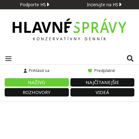
Podporte HS
Inzerujte na HS
Prihlásiť sa
Predplatné
NAŽIVO
NAJČÍTANEJŠIE
ROZHOVORY
VIDEÁ