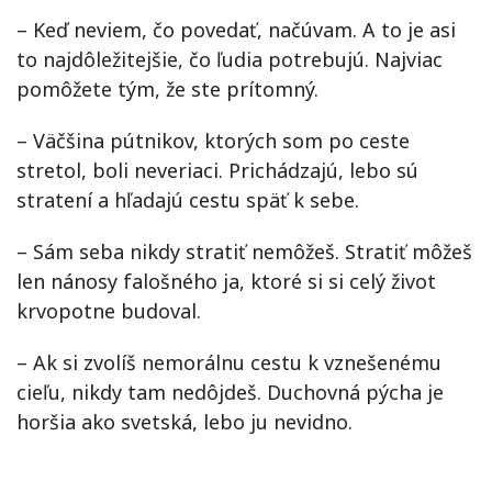
– Keď neviem, čo povedať, načúvam. A to je asi
to najdôležitejšie, čo ľudia potrebujú. Najviac
pomôžete tým, že ste prítomný.
– Väčšina pútnikov, ktorých som po ceste
stretol, boli neveriaci. Prichádzajú, lebo sú
stratení a hľadajú cestu späť k sebe.
– Sám seba nikdy stratiť nemôžeš. Stratiť môžeš
len nánosy falošného ja, ktoré si si celý život
krvopotne budoval.
– Ak si zvolíš nemorálnu cestu k vznešenému
cieľu, nikdy tam nedôjdeš. Duchovná pýcha je
horšia ako svetská, lebo ju nevidno.