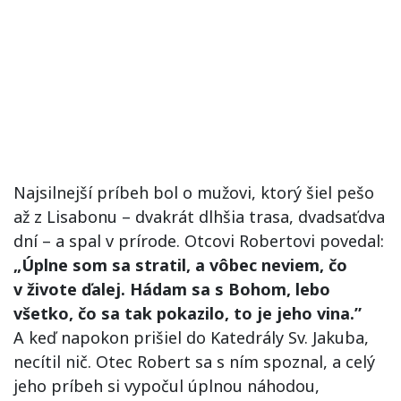
Najsilnejší príbeh bol o mužovi, ktorý šiel pešo
až z Lisabonu – dvakrát dlhšia trasa, dvadsaťdva
dní – a spal v prírode. Otcovi Robertovi povedal:
„Úplne som sa stratil, a vôbec neviem, čo
v živote ďalej. Hádam sa s Bohom, lebo
všetko, čo sa tak pokazilo, to je jeho vina.”
A keď napokon prišiel do Katedrály Sv. Jakuba,
necítil nič. Otec Robert sa s ním spoznal, a celý
jeho príbeh si vypočul úplnou náhodou,