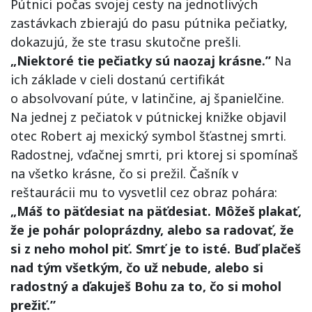
Pútnici počas svojej cesty na jednotlivých
zastávkach zbierajú do pasu pútnika pečiatky,
dokazujú, že ste trasu skutočne prešli.
„Niektoré tie pečiatky sú naozaj krásne.”
Na
ich základe v cieli dostanú certifikát
o absolvovaní púte, v latinčine, aj španielčine.
Na jednej z pečiatok v pútnickej knižke objavil
otec Robert aj mexický symbol šťastnej smrti.
Radostnej, vďačnej smrti, pri ktorej si spomínaš
na všetko krásne, čo si prežil. Čašník v
reštaurácii mu to vysvetlil cez obraz pohára:
„Máš to päťdesiat na päťdesiat. Môžeš plakať,
že je pohár poloprázdny, alebo sa radovať, že
si z neho mohol piť. Smrť je to isté. Buď plačeš
nad tým všetkým, čo už nebude, alebo si
radostný a ďakuješ Bohu za to, čo si mohol
prežiť.”