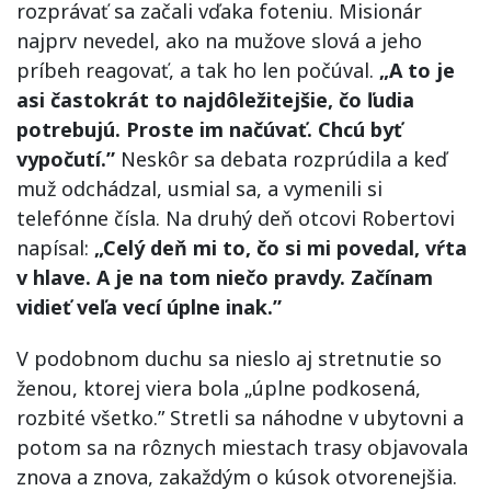
rozprávať sa začali vďaka foteniu. Misionár
najprv nevedel, ako na mužove slová a jeho
príbeh reagovať, a tak ho len počúval.
„A to je
asi častokrát to najdôležitejšie, čo ľudia
potrebujú. Proste im načúvať. Chcú byť
vypočutí.”
Neskôr sa debata rozprúdila a keď
muž odchádzal, usmial sa, a vymenili si
telefónne čísla. Na druhý deň otcovi Robertovi
napísal:
„Celý deň mi to, čo si mi povedal, vŕta
v hlave. A je na tom niečo pravdy. Začínam
vidieť veľa vecí úplne inak.”
V podobnom duchu sa nieslo aj stretnutie so
ženou, ktorej viera bola „úplne podkosená,
rozbité všetko.” Stretli sa náhodne v ubytovni a
potom sa na rôznych miestach trasy objavovala
znova a znova, zakaždým o kúsok otvorenejšia.