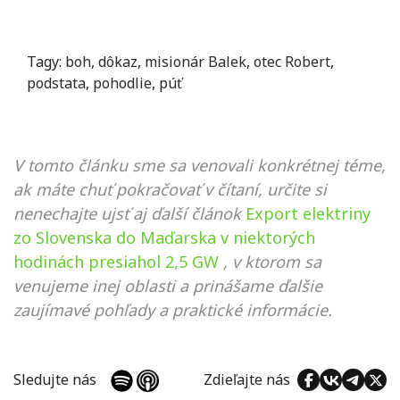
Tagy:
boh
,
dôkaz
,
misionár Balek
,
otec Robert
,
podstata
,
pohodlie
,
púť
V tomto článku sme sa venovali konkrétnej téme,
ak máte chuť pokračovať v čítaní, určite si
nenechajte ujsť aj ďalší článok
Export elektriny
zo Slovenska do Maďarska v niektorých
hodinách presiahol 2,5 GW
, v ktorom sa
venujeme inej oblasti a prinášame ďalšie
zaujímavé pohľady a praktické informácie.
Sledujte nás
Zdieľajte nás