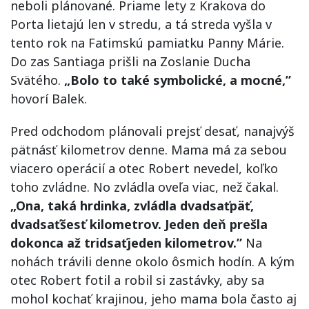
neboli plánované. Priame lety z Krakova do
Porta lietajú len v stredu, a tá streda vyšla v
tento rok na Fatimskú pamiatku Panny Márie.
Do zas Santiaga prišli na Zoslanie Ducha
Svätého.
„Bolo to také symbolické, a mocné,”
hovorí Balek.
Pred odchodom plánovali prejsť desať, nanajvýš
pätnásť kilometrov denne. Mama má za sebou
viacero operácií a otec Robert nevedel, koľko
toho zvládne. No zvládla oveľa viac, než čakal.
„Ona, taká hrdinka, zvládla dvadsaťpäť,
dvadsaťšesť kilometrov. Jeden deň prešla
dokonca až tridsaťjeden kilometrov.”
Na
nohách trávili denne okolo ôsmich hodín. A kým
otec Robert fotil a robil si zastávky, aby sa
mohol kochať krajinou, jeho mama bola často aj