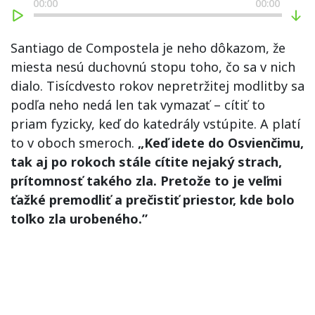
00:00
00:00
Santiago de Compostela je neho dôkazom, že
miesta nesú duchovnú stopu toho, čo sa v nich
dialo. Tisícdvesto rokov nepretržitej modlitby sa
podľa neho nedá len tak vymazať – cítiť to
priam fyzicky, keď do katedrály vstúpite. A platí
to v oboch smeroch.
„Keď idete do Osvienčimu,
tak aj po rokoch stále cítite nejaký strach,
prítomnosť takého zla. Pretože to je veľmi
ťažké premodliť a prečistiť priestor, kde bolo
toľko zla urobeného.”