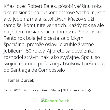
Kňaz, otec Robert Balek, pôsobí väčšinu roka
ako misionár na ruskom ostrove Sachalin, kde
ako jeden z mála katolíckych kňazov slúži
tamojšej komunite veriacich. Každý rok sa ale
na jeden mesiac vracia domov na Slovensko.
Tento rok bola jeho cesta za blízkymi
špeciálna, pretože oslávil okrúhle životné
jubileum, 50 rokov. Aj preto sa dovolenku
rozhodol stráviť inak, ako zvyčajne. Spolu so
svojou mamou počas nej absolvoval pešiu púť
do Santiaga de Compostelo
Tomáš Ďurček
07. 06. 2026
|
Rozhovory
|
9 min. čítania
|
32 komentárov
|