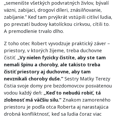
„semenište všetkých podvratných živlov, bývalí
väzni, zabijaci, drogoví díleri, znásilňovanie,
zabíjanie.” Keď tam prvýkrát vstúpili citliví ľudia,
po prevzatí budovy katolíckou cirkvou, cítili to.
A premodlenie trvalo dlho.
Z toho otec Robert vyvodzuje praktický záver –
priestory, v ktorých žijeme, treba duchovne
čistiť.
„Vy nielen fyzicky čistíte, aby ste tam
nemali špinu a choroby, ale takisto treba
čistiť priestory aj duchovne, aby tam
nevznikali choroby duše.”
Sestry Matky Terezy
čistia svoje domy pre bezdomovcov posvätenou
vodou každý deň:
„Keď to nebudú robiť, tá
zlobnosť má väčšiu silu.”
Znakom zamoreného
priestoru je podľa otca Roberta aj narastajúca
drobná konfliktnosť, keď sa ľudia čoraz viac