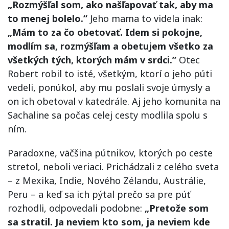
„Rozmýšľal som, ako našľapovať tak, aby ma
to menej bolelo.”
Jeho mama to videla inak:
„Mám to za čo obetovať. Idem si pokojne,
modlím sa, rozmýšľam a obetujem všetko za
všetkých tých, ktorých mám v srdci.”
Otec
Robert robil to isté, všetkým, ktorí o jeho púti
vedeli, ponúkol, aby mu poslali svoje úmysly a
on ich obetoval v katedrále. Aj jeho komunita na
Sachaline sa počas celej cesty modlila spolu s
ním.
Paradoxne, väčšina pútnikov, ktorých po ceste
stretol, neboli veriaci. Prichádzali z celého sveta
– z Mexika, Indie, Nového Zélandu, Austrálie,
Peru – a keď sa ich pýtal prečo sa pre púť
rozhodli, odpovedali podobne:
„Pretože som
sa stratil. Ja neviem kto som, ja neviem kde