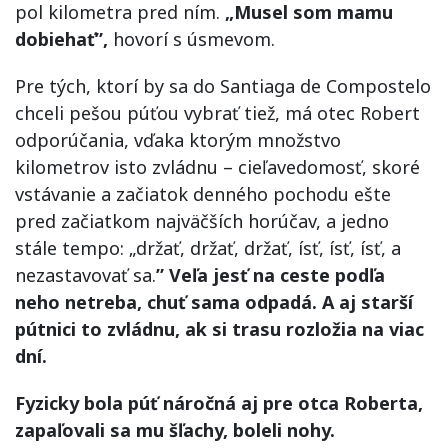
pol kilometra pred ním.
„Musel som mamu
dobiehať”,
hovorí s úsmevom.
Pre tých, ktorí by sa do Santiaga de Compostelo
chceli pešou púťou vybrať tiež, má otec Robert
odporúčania, vďaka ktorým množstvo
kilometrov isto zvládnu – cieľavedomosť, skoré
vstávanie a začiatok denného pochodu ešte
pred začiatkom najväčších horúčav, a jedno
stále tempo: „držať, držať, držať, ísť, ísť, ísť, a
nezastavovať sa.
” Veľa jesť na ceste podľa
neho netreba, chuť sama odpadá. A aj starší
pútnici to zvládnu, ak si trasu rozložia na viac
dní.
Fyzicky bola púť náročná aj pre otca Roberta,
zapaľovali sa mu šľachy, boleli nohy.