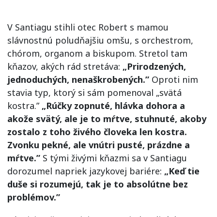
V Santiagu stihli otec Robert s mamou
slávnostnú poludňajšiu omšu, s orchestrom,
chórom, organom a biskupom. Stretol tam
kňazov, akých rád stretáva:
„Prirodzených,
jednoduchých, nenaškrobených.”
Oproti nim
stavia typ, ktorý si sám pomenoval „svätá
kostra.”
„Rúčky zopnuté, hlávka dohora a
akože svätý, ale je to mŕtve, stuhnuté, akoby
zostalo z toho živého človeka len kostra.
Zvonku pekné, ale vnútri pusté, prázdne a
mŕtve.”
S tými živými kňazmi sa v Santiagu
dorozumel napriek jazykovej bariére:
„Keď tie
duše si rozumejú, tak je to absolútne bez
problémov.”