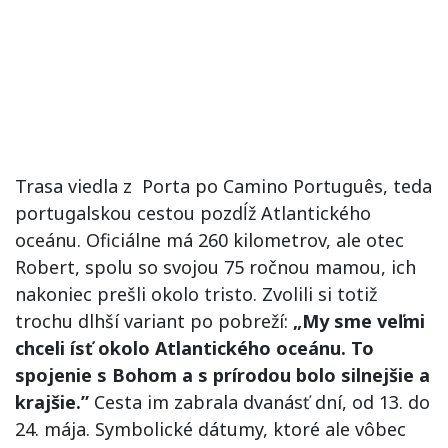
Trasa viedla z Porta po Camino Português, teda
portugalskou cestou pozdĺž Atlantického
oceánu. Oficiálne má 260 kilometrov, ale otec
Robert, spolu so svojou 75 ročnou mamou, ich
nakoniec prešli okolo tristo. Zvolili si totiž
trochu dlhší variant po pobreží:
„My sme veľmi
chceli ísť okolo Atlantického oceánu. To
spojenie s Bohom a s prírodou bolo silnejšie a
krajšie.”
Cesta im zabrala dvanásť dní, od 13. do
24. mája. Symbolické dátumy, ktoré ale vôbec