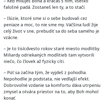
– Keď miluješ Boha a kráčaš s ním, všetko
falošné padá. Zostaneš len ty, a to stačí.
– Ilúzie, ktoré sme si o sebe budovali cez
peniaze a moc, to nie sme my. Väčšina ľudí žije
celý život v sne, prebudiť sa do seba samého je
vzácne.
– Je to tisícdvesto rokov staré miesto modlitby.
Miliardy odriekaných modlitieb tam vytvorili
niečo, čo človek až fyzicky cíti.
– Púť sa začína tým, že vyjdeš z pohodlia.
Nepohodlie je podstata, nie vedľajší efekt.
Dobrovoľné vzdanie sa komfortu dáva utrpeniu
zmysel a otvára priestor na to, aby Boh mohol
konať.