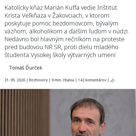
Katolícky kňaz Marián Kuffa vedie Inštitút
Krista Veľkňaza v Žakovciach, v ktorom
poskytuje pomoc bezdomovcom, bývalým
väzňom, alkoholikom a ďalším ľuďom v núdzi.
Nedávno bol hlavným rečníkom na proteste
pred budovou NR SR, proti dielu mladého
študenta Vysokej školy výtvarných umení
Tomáš Ďurček
31. 05. 2026
|
Rozhovory
|
9 min. čítania
|
142 komentárov
|