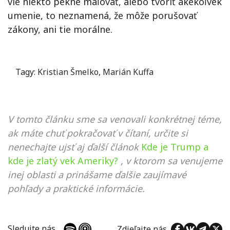
vie niekto pekne maľovať, alebo tvoriť akékoľvek
umenie, to neznamená, že môže porušovať
zákony, ani tie morálne.
Tagy:
Kristian Šmelko
,
Marián Kuffa
V tomto článku sme sa venovali konkrétnej téme,
ak máte chuť pokračovať v čítaní, určite si
nenechajte ujsť aj ďalší článok
Kde je Trump a
kde je zlatý vek Ameriky?
, v ktorom sa venujeme
inej oblasti a prinášame ďalšie zaujímavé
pohľady a praktické informácie.
Sledujte nás
Zdieľajte nás