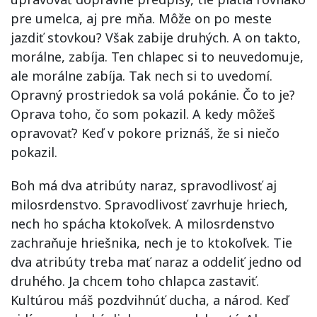
pre umelca, aj pre mňa. Môže on po meste
jazdiť stovkou? Však zabije druhých. A on takto,
morálne, zabíja. Ten chlapec si to neuvedomuje,
ale morálne zabíja. Tak nech si to uvedomí.
Opravný prostriedok sa volá pokánie. Čo to je?
Oprava toho, čo som pokazil. A kedy môžeš
opravovať? Keď v pokore priznáš, že si niečo
pokazil.
Boh má dva atribúty naraz, spravodlivosť aj
milosrdenstvo. Spravodlivosť zavrhuje hriech,
nech ho spácha ktokoľvek. A milosrdenstvo
zachraňuje hriešnika, nech je to ktokoľvek. Tie
dva atribúty treba mať naraz a oddeliť jedno od
druhého. Ja chcem toho chlapca zastaviť.
Kultúrou máš pozdvihnúť ducha, a národ. Keď