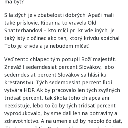
má byť?
Sila zlých je v zbabelosti dobrých. Apači mali
také príslovie, Ribanna to vravela Old
Shatterhandovi – kto mlčí pri krivde iných, je
taký istý zločinec ako ten, ktorý krivdu spáchal.
Toto je krivda a ja nebudem mlčať.
Veď tento chlapec tým potupil Boží majestát.
Znevážil sedemdesiat percent Slovákov, lebo
sedemdesiat percent Slovákov sa hlási ku
kresťanstvu. Tých sedemdesiat percent ľudí
vytvára HDP. Ak by pracovalo len tých zvyšných
tridsať percent, tak škola toho chlapca ani
neexistuje, lebo to čo by tých tridsať percent
vyprodukovalo, by sme dali len na potraviny a
zdravotníctvo. A na umenie už by nebolo čo dať,