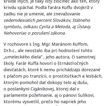
krivde iných, je taký istý zločinec ako ten, ktorý
krivdu spáchal. Podľa farára Kuffu dvojkríž v
zadku nie je umenie, ale znevažovanie
sedemdesiatich percent Slovákov, štátneho
symbolu, odkazu Cyrila a Metoda, aj Ústavy.
Nehovoriac o porušení zákona.
V rozhovore s Ing. Mgr. Maránom Kuffom,
Dr.h.c., ale neostalo iba pri hodnotení tohto
„umeleckého diela“ , jeho autora, či samotnej
školy. Farár Kuffa hovorí o štrnásťročných
dievčatách, ktoré k nemu prichádzajú dorezané
s plačom po tranzícii, o prostitútkach a lesbách,
ktorým pomohol dať dokopy telo aj dušu,
o poslankyni Cigánikovej, ktorej dal v
parlamente požehnanie, aj o pánovi Sulíkovi,
ktorému vysvetlil, prečo ho napriek jeho