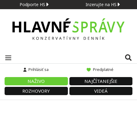
Podporte HS
Inzerujte na HS
Prihlásiť sa
Predplatné
NAŽIVO
NAJČÍTANEJŠIE
ROZHOVORY
VIDEÁ