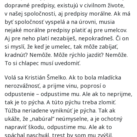
dopravné predpisy, existujú v civilnom živote,
v našej spoločnosti, aj predpisy morálne. Ak má
byť spoločnosť vyspelá a na úrovni, musia
nejaké morálne predpisy platiť aj pre umelcov.
Aj pre neho platí nezabiješ, nepokradneš. Či on
si myslí, že keď je umelec, tak môže zabíjať,
kradnúť? Nemôže. Môže rýchlo jazdiť? Nemôže.
To si chlapec musí uvedomiť.
Volá sa Kristián Šmelko. Ak to bola mladícka
nerozvážnosť, a prijme vinu, poprosí o
odpustenie – odpustime mu. Ale ak to neprijme,
tak je to pýcha. A túto pýchu treba zlomiť.
Túžba neriadene vyniknúť je pýcha. Tak ak
ukáže, že „nabúral“ neúmyselne, a je ochotný
napraviť škodu, odpustime mu. Ale ak to
spáchal naschvál, trest by som mu zvýšil.