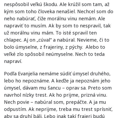
nespôsobil veľkú škodu. Ale krúžil som tam, až
kým som toho človeka nenašiel. Nechcel som do
neho nabúrať, čiže morálnu vinu nemám. Ale
napraviť to musím. Ak by som to nespravil, tak
už morálnu vinu mám. To isté spravil ten
chlapec. Aj on „cúval“ a nabúral. Nevieme, či to
bolo úmyselne, z frajeriny, z pýchy. Alebo to
veľké zlo spôsobil neúmyselne. Nech to teda
napraví.
Podľa Evanjelia nemáme súdiť úmysel druhého,
lebo ho nepoznáme. A keďže ja nepoznám jeho
úmysel, dávam mu šancu – oprav sa. Preto som
navrhol nízky trest. Ak ho prijme, prizná vinu.
Nech povie – nabúral som, prepáčte. A ja mu
odpustím. Ak neprijme, treba mu trest sprísniť,
aby sa druhí báli. Lebo inak takí frajeri budú