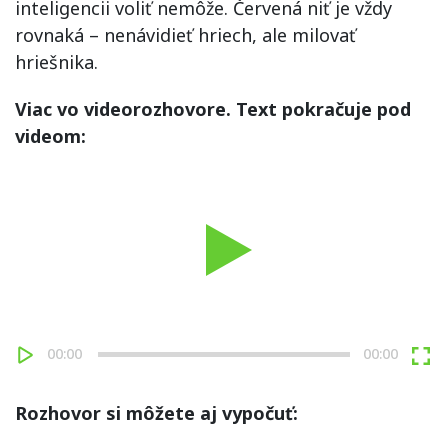
inteligencii voliť nemôže. Červená niť je vždy
rovnaká – nenávidieť hriech, ale milovať
hriešnika.
Viac vo videorozhovore. Text pokračuje pod
videom:
Play
00:00
00:00
Rozhovor si môžete aj vypočuť: