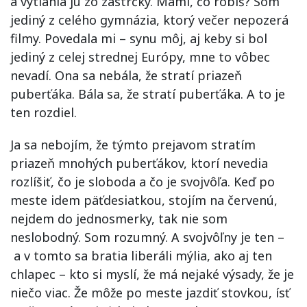
a vytiahla ju zo zástrčky. Mami, čo robíš? Som
jediný z celého gymnázia, ktorý večer nepozerá
filmy. Povedala mi – synu môj, aj keby si bol
jediný z celej strednej Európy, mne to vôbec
nevadí. Ona sa nebála, že stratí priazeň
puberťáka. Bála sa, že stratí puberťáka. A to je
ten rozdiel.
Ja sa nebojím, že týmto prejavom stratím
priazeň mnohých puberťákov, ktorí nevedia
rozlíšiť, čo je sloboda a čo je svojvôľa. Keď po
meste idem päťdesiatkou, stojím na červenú,
nejdem do jednosmerky, tak nie som
neslobodný. Som rozumný. A svojvôľny je ten –
a v tomto sa bratia liberáli mýlia, ako aj ten
chlapec – kto si myslí, že má nejaké výsady, že je
niečo viac. Že môže po meste jazdiť stovkou, ísť