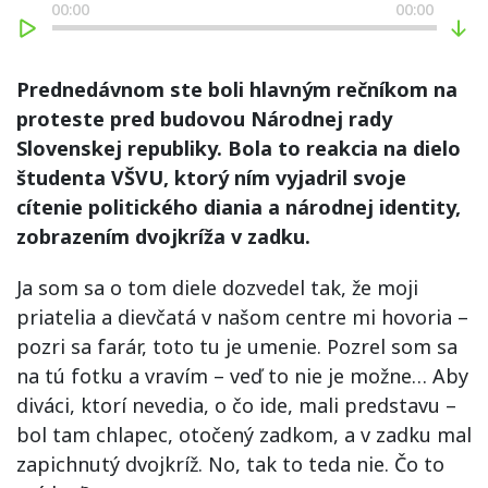
00:00
00:00
Prednedávnom ste boli hlavným rečníkom na
proteste pred budovou Národnej rady
Slovenskej republiky. Bola to reakcia na dielo
študenta VŠVU, ktorý ním vyjadril svoje
cítenie politického diania a národnej identity,
zobrazením dvojkríža v zadku.
Ja som sa o tom diele dozvedel tak, že moji
priatelia a dievčatá v našom centre mi hovoria –
pozri sa farár, toto tu je umenie. Pozrel som sa
na tú fotku a vravím – veď to nie je možne… Aby
diváci, ktorí nevedia, o čo ide, mali predstavu –
bol tam chlapec, otočený zadkom, a v zadku mal
zapichnutý dvojkríž. No, tak to teda nie. Čo to