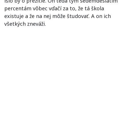
išlo by o prežitie. On teda tým sedemdesiatim
percentám vôbec vďačí za to, že tá škola
existuje a že na nej môže študovať. A on ich
všetkých zneváži.