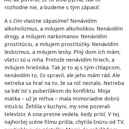
rozhodne nie, a budeme s tým zápasiť.
A s čím vlastne zápasíme? Nenávidím
alkoholizmus, a milujem alkoholikov. Nenávidím
drogy, a milujem narkomanov. Nenávidím
prostitúciu, a milujem prostitútky. Nenávidím
lesbizmus, a milujem lesby. Plný dom ich mám,
všetci sú u mňa. Pretože nenávidím hriech, a
milujem hriešnika. Tak je to aj s tým chlapcom,
nenávidím to, čo spravil, ale jeho mám rád. Ale
netreba sa hrať na to, že sa nič nestalo. Netreba
sa báť ísť s puberťákom do konfliktu. Moja
matka – už je mŕtva – mala mimoriadne dobrú
intuíciu. Žehlila v kuchyni, my sme pozerali
televízor. A ona presne vedela, kedy prísť. V tej
najhoršej scéne filmu prišla, chytila šnúru od TV,