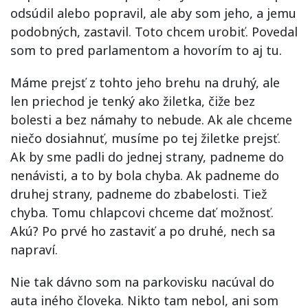
odsúdil alebo popravil, ale aby som jeho, a jemu
podobných, zastavil. Toto chcem urobiť. Povedal
som to pred parlamentom a hovorím to aj tu.
Máme prejsť z tohto jeho brehu na druhý, ale
len priechod je tenký ako žiletka, čiže bez
bolesti a bez námahy to nebude. Ak ale chceme
niečo dosiahnuť, musíme po tej žiletke prejsť.
Ak by sme padli do jednej strany, padneme do
nenávisti, a to by bola chyba. Ak padneme do
druhej strany, padneme do zbabelosti. Tiež
chyba. Tomu chlapcovi chceme dať možnosť.
Akú? Po prvé ho zastaviť a po druhé, nech sa
napraví.
Nie tak dávno som na parkovisku nacúval do
auta iného človeka. Nikto tam nebol, ani som