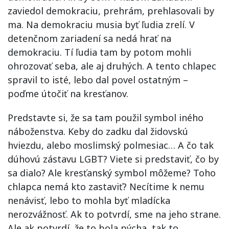
zaviedol demokraciu, prehrám, prehlasovali by
ma. Na demokraciu musia byť ľudia zrelí. V
detenčnom zariadení sa nedá hrať na
demokraciu. Tí ľudia tam by potom mohli
ohrozovať seba, ale aj druhých. A tento chlapec
spravil to isté, lebo dal povel ostatným –
poďme útočiť na kresťanov.
Predstavte si, že sa tam použil symbol iného
náboženstva. Keby do zadku dal židovskú
hviezdu, alebo moslimský polmesiac… A čo tak
dúhovú zástavu LGBT? Viete si predstaviť, čo by
sa dialo? Ale kresťanský symbol môžeme? Toho
chlapca nemá kto zastaviť? Necítime k nemu
nenávisť, lebo to mohla byť mladícka
nerozvážnosť. Ak to potvrdí, sme na jeho strane.
Ale ak potvrdí, že to bola pýcha, tak to