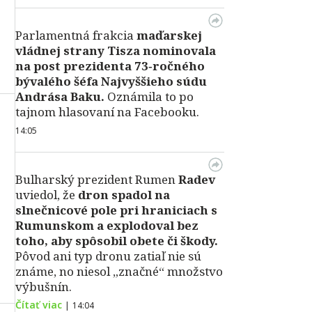
Parlamentná frakcia
maďarskej
vládnej strany Tisza nominovala
na post prezidenta 73‑ročného
bývalého šéfa Najvyššieho súdu
Andrása Baku.
Oznámila to po
tajnom hlasovaní na Facebooku.
14:05
Bulharský prezident Rumen
Radev
uviedol, že
dron spadol na
slnečnicové pole pri hraniciach s
Rumunskom a explodoval bez
toho, aby spôsobil obete či škody.
Pôvod ani typ dronu zatiaľ nie sú
známe, no niesol „značné“ množstvo
výbušnín.
Čítať viac
|
14:04