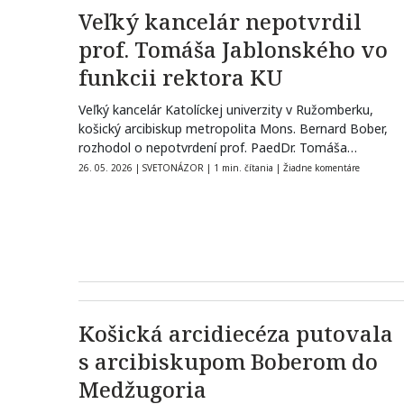
Veľký kancelár nepotvrdil
prof. Tomáša Jablonského vo
funkcii rektora KU
Veľký kancelár Katolíckej univerzity v Ružomberku,
košický arcibiskup metropolita Mons. Bernard Bober,
rozhodol o nepotvrdení prof. PaedDr. Tomáša
Jablonského, PhD.…
26. 05. 2026
|
SVETONÁZOR
|
1 min. čítania
|
Žiadne komentáre
Košická arcidiecéza putovala
s arcibiskupom Boberom do
Medžugoria