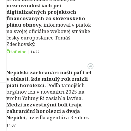
nezrovnalostiach pri
digitalizačných projektoch
financovaných zo slovenského
plánu obnovy,
informoval v piatok
na svojej oficiálne webovej stránke
český europoslanec Tomáš
Zdechovský.
Čítať viac
|
14:22
Nepálski záchranári našli päť tiel
v oblasti, kde minulý rok zmizli
piati horolezci.
Podľa tamojších
orgánov ich v novembri 2025 na
vrchu Yalung Ri zasiahla lavína.
Medzi nezvestnými boli traja
zahraniční horolezci a dvaja
Nepálci,
uviedla agentúra Reuters.
14:07