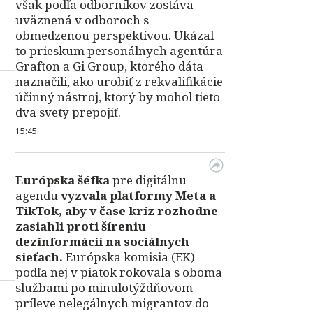
však podľa odborníkov zostáva
uväznená v odboroch s
obmedzenou perspektívou. Ukázal
to prieskum personálnych agentúra
Grafton a Gi Group, ktorého dáta
naznačili, ako urobiť z rekvalifikácie
účinný nástroj, ktorý by mohol tieto
dva svety prepojiť.
15:45
Európska šéfka
pre digitálnu
agendu
vyzvala platformy Meta a
TikTok, aby v čase kríz rozhodne
zasiahli proti šíreniu
dezinformácií na sociálnych
sieťach.
Európska komisia (EK)
podľa nej v piatok rokovala s oboma
službami po minulotýždňovom
príleve nelegálnych migrantov do