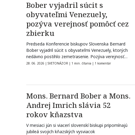
Bober vyjadril súcit s
obyvateľmi Venezuely,
pozýva verejnosť pomôcť cez
zbierku
Predseda Konferencie biskupov Slovenska Bernard
Bober vyjadril súcit s obyvateľmi Venezuely, ktorých
nedávno postihlo zemetrasenie. Pozýva verejnosť
pomôcť cez zbierku.…
28. 06. 2026
|
SVETONÁZOR
|
1 min. čítania
|
1 komentár
Mons. Bernard Bober a Mons.
Andrej Imrich slávia 52
rokov kňazstva
V mesiaci jún si viacerí slovenskí biskupi pripomínajú
jubileá svojich kňazských vysviacok