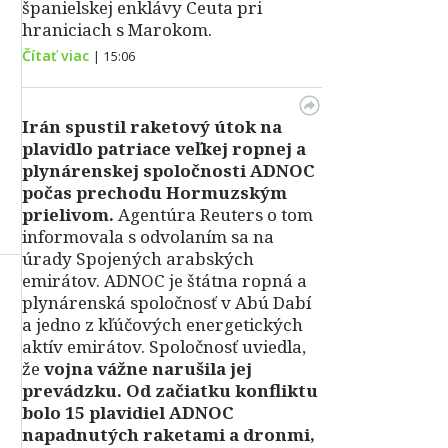
španielskej enklávy Ceuta pri
hraniciach s Marokom.
Čítať viac
|
15:06
Irán spustil raketový útok na
plavidlo patriace veľkej ropnej a
plynárenskej spoločnosti ADNOC
počas prechodu Hormuzským
prielivom.
Agentúra Reuters o tom
informovala s odvolaním sa na
úrady Spojených arabských
emirátov. ADNOC je štátna ropná a
plynárenská spoločnosť v Abú Dabí
a jedno z kľúčových energetických
aktív emirátov. Spoločnosť uviedla,
že
vojna vážne narušila jej
prevádzku. Od začiatku konfliktu
bolo 15 plavidiel ADNOC
napadnutých raketami a dronmi,