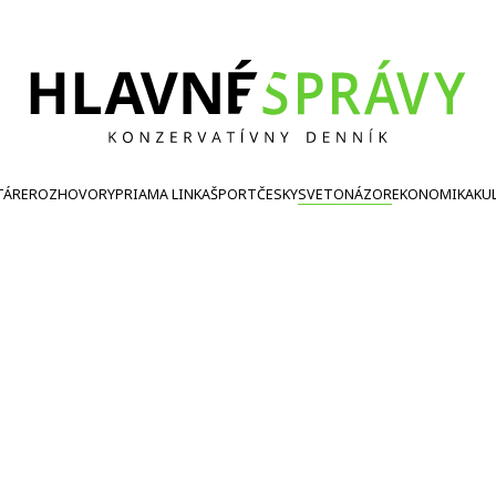
TÁRE
ROZHOVORY
PRIAMA LINKA
ŠPORT
ČESKY
SVETONÁZOR
EKONOMIKA
KU