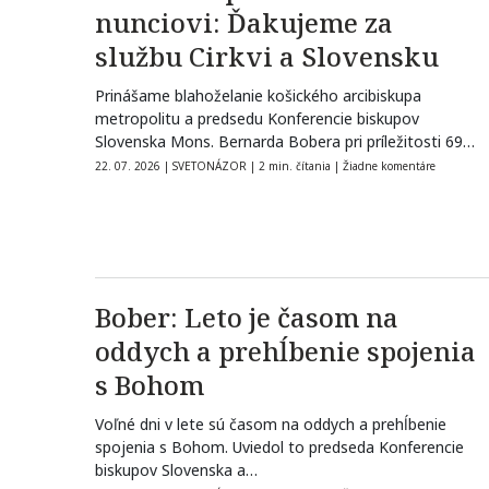
nunciovi: Ďakujeme za
službu Cirkvi a Slovensku
Prinášame blahoželanie košického arcibiskupa
metropolitu a predsedu Konferencie biskupov
Slovenska Mons. Bernarda Bobera pri príležitosti 69.
narodenín apoštolského nuncia na…
22. 07. 2026
|
SVETONÁZOR
|
2 min. čítania
|
Žiadne komentáre
Bober: Leto je časom na
oddych a prehĺbenie spojenia
s Bohom
Voľné dni v lete sú časom na oddych a prehĺbenie
spojenia s Bohom. Uviedol to predseda Konferencie
biskupov Slovenska a…