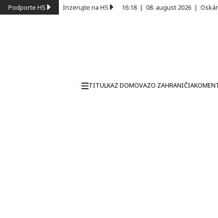
Podporte HS
Inzerujte na HS
16:18
|
08. august 2026
|
Oskár
TITULKA
Z DOMOVA
ZO ZAHRANIČIA
KOMEN