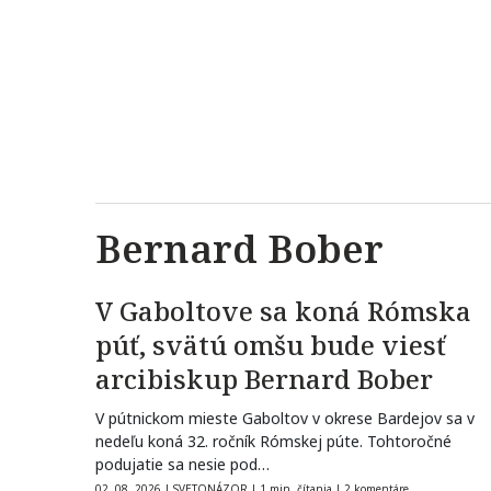
Bernard Bober
V Gaboltove sa koná Rómska
púť, svätú omšu bude viesť
arcibiskup Bernard Bober
V pútnickom mieste Gaboltov v okrese Bardejov sa v
nedeľu koná 32. ročník Rómskej púte. Tohtoročné
podujatie sa nesie pod…
02. 08. 2026
|
SVETONÁZOR
|
1 min. čítania
|
2 komentáre