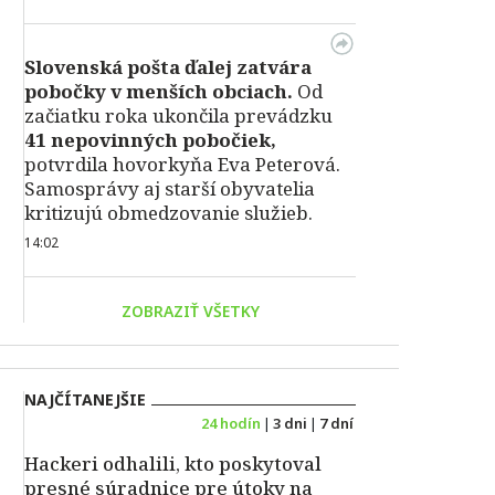
Slovenská pošta ďalej zatvára
pobočky v menších obciach.
Od
začiatku roka ukončila prevádzku
41 nepovinných pobočiek,
potvrdila hovorkyňa Eva Peterová.
Samosprávy aj starší obyvatelia
kritizujú obmedzovanie služieb.
14:02
ZOBRAZIŤ VŠETKY
NAJČÍTANEJŠIE
24 hodín
|
3 dni
|
7 dní