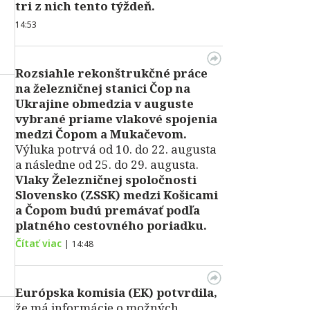
tri z nich tento týždeň.
14:53
Rozsiahle rekonštrukčné práce
na železničnej stanici Čop na
Ukrajine obmedzia v auguste
vybrané priame vlakové spojenia
medzi Čopom a Mukačevom.
Výluka potrvá od 10. do 22. augusta
a následne od 25. do 29. augusta.
Vlaky Železničnej spoločnosti
Slovensko (ZSSK) medzi Košicami
a Čopom budú premávať podľa
platného cestovného poriadku.
Čítať viac
|
14:48
Európska komisia (EK) potvrdila,
že má informácie o možných