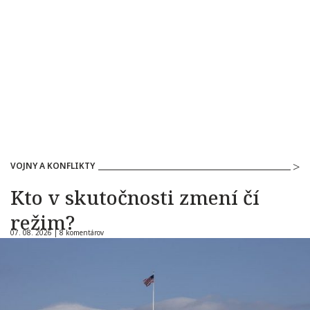
VOJNY A KONFLIKTY
Kto v skutočnosti zmení čí
režim?
07. 08. 2026 |
8 komentárov