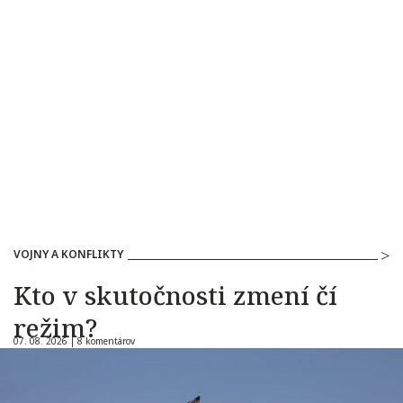
VOJNY A KONFLIKTY
Kto v skutočnosti zmení čí
režim?
07. 08. 2026 |
8 komentárov