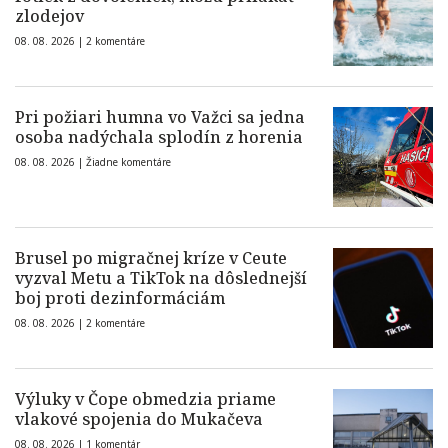
zlodejov
08. 08. 2026 |
2 komentáre
Pri požiari humna vo Važci sa jedna
osoba nadýchala splodín z horenia
08. 08. 2026 |
Žiadne komentáre
Brusel po migračnej kríze v Ceute
vyzval Metu a TikTok na dôslednejší
boj proti dezinformáciám
08. 08. 2026 |
2 komentáre
Výluky v Čope obmedzia priame
vlakové spojenia do Mukačeva
08. 08. 2026 |
1 komentár