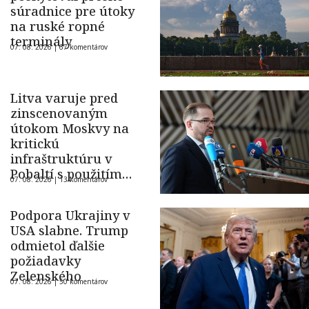
súradnice pre útoky
na ruské ropné
terminály
07. 08. 2026 |
67 komentárov
Litva varuje pred
zinscenovaným
útokom Moskvy na
kritickú
infraštruktúru v
Pobaltí s použitím
07. 08. 2026 |
13 komentárov
ukrajinského dronu
Podpora Ukrajiny v
USA slabne. Trump
odmietol ďalšie
požiadavky
Zelenského
07. 08. 2026 |
50 komentárov