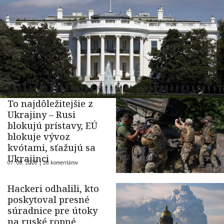
To najdôležitejšie z
Ukrajiny – Rusi
blokujú prístavy, EÚ
blokuje vývoz
kvótami, sťažujú sa
Ukrajinci
07. 08. 2026 |
26 komentárov
Hackeri odhalili, kto
poskytoval presné
súradnice pre útoky
na ruské ropné