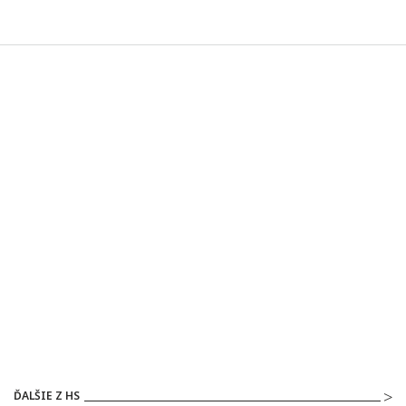
ĎALŠIE Z HS