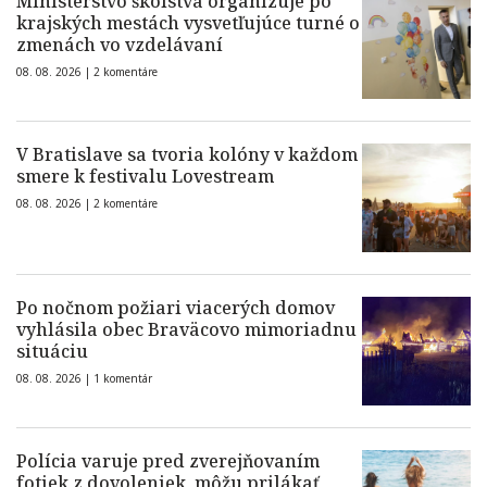
Ministerstvo školstva organizuje po
krajských mestách vysvetľujúce turné o
zmenách vo vzdelávaní
08. 08. 2026 |
2 komentáre
V Bratislave sa tvoria kolóny v každom
smere k festivalu Lovestream
08. 08. 2026 |
2 komentáre
Po nočnom požiari viacerých domov
vyhlásila obec Braväcovo mimoriadnu
situáciu
08. 08. 2026 |
1 komentár
Polícia varuje pred zverejňovaním
fotiek z dovoleniek, môžu prilákať