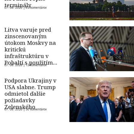
terminály
07. 08. 2026 |
67 komentárov
Litva varuje pred
zinscenovaným
útokom Moskvy na
kritickú
infraštruktúru v
Pobaltí s použitím
07. 08. 2026 |
13 komentárov
ukrajinského dronu
Podpora Ukrajiny v
USA slabne. Trump
odmietol ďalšie
požiadavky
Zelenského
07. 08. 2026 |
50 komentárov