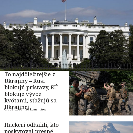
To najdôležitejšie z
Ukrajiny – Rusi
blokujú prístavy, EÚ
blokuje vývoz
kvótami, sťažujú sa
Ukrajinci
07. 08. 2026 |
26 komentárov
Hackeri odhalili, kto
poskytoval presné