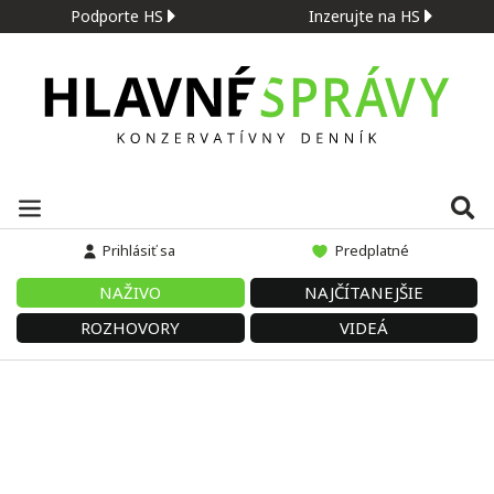
Podporte HS
Inzerujte na HS
Prihlásiť sa
Predplatné
NAŽIVO
NAJČÍTANEJŠIE
ROZHOVORY
VIDEÁ