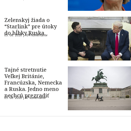
Zelenskyj žiada o
“Starlink” pre útoky
do hĺbky Ruska
05. 08. 2026 |
104 komentárov
Tajné stretnutie
Veľkej Británie,
Francúzska, Nemecka
a Ruska. Jedno meno
nechcú prezradiť
05. 08. 2026 |
47 komentárov