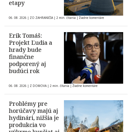
etapy
06. 08. 2026
|
ZO ZAHRANIČIA
|
2 min. čítania
|
Žiadne komentáre
Erik Tomáš:
Projekt Ľudia a
hrady bude
finančne
podporený aj
budúci rok
06. 08. 2026
|
Z DOMOVA
|
2 min. čítania
|
Žiadne komentáre
Problémy pre
horúčavy majú aj
hydinári, nižšia je
produkcia vo
výkrme kurčiat aj