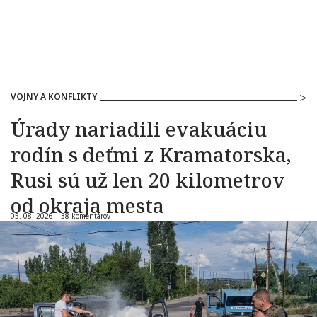
VOJNY A KONFLIKTY
Úrady nariadili evakuáciu
rodín s deťmi z Kramatorska,
Rusi sú už len 20 kilometrov
od okraja mesta
05. 08. 2026 |
38 komentárov