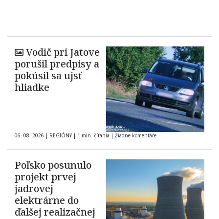
Vodič pri Jatove
porušil predpisy a
pokúsil sa ujsť
hliadke
06. 08. 2026
|
REGIÓNY
|
1 min. čítania
|
Žiadne komentáre
Poľsko posunulo
projekt prvej
jadrovej
elektrárne do
ďalšej realizačnej