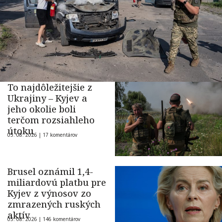
To najdôležitejšie z
Ukrajiny – Kyjev a
jeho okolie boli
terčom rozsiahleho
útoku
05. 08. 2026 |
17 komentárov
Brusel oznámil 1,4-
miliardovú platbu pre
Kyjev z výnosov zo
zmrazených ruských
aktív
05. 08. 2026 |
146 komentárov