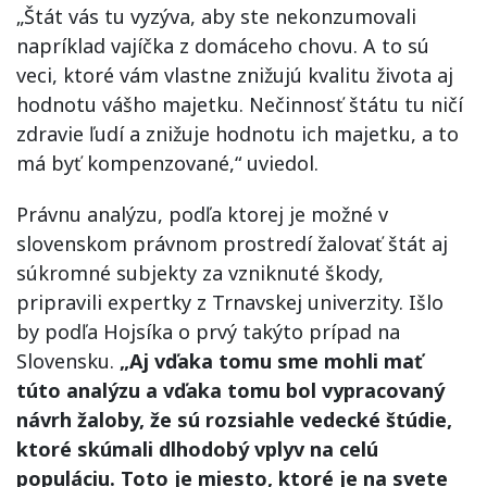
„Štát vás tu vyzýva, aby ste nekonzumovali
napríklad vajíčka z domáceho chovu. A to sú
veci, ktoré vám vlastne znižujú kvalitu života aj
hodnotu vášho majetku. Nečinnosť štátu tu ničí
zdravie ľudí a znižuje hodnotu ich majetku, a to
má byť kompenzované,“ uviedol.
Právnu analýzu, podľa ktorej je možné v
slovenskom právnom prostredí žalovať štát aj
súkromné subjekty za vzniknuté škody,
pripravili expertky z Trnavskej univerzity. Išlo
by podľa Hojsíka o prvý takýto prípad na
Slovensku.
„Aj vďaka tomu sme mohli mať
túto analýzu a vďaka tomu bol vypracovaný
návrh žaloby, že sú rozsiahle vedecké štúdie,
ktoré skúmali dlhodobý vplyv na celú
populáciu. Toto je miesto, ktoré je na svete