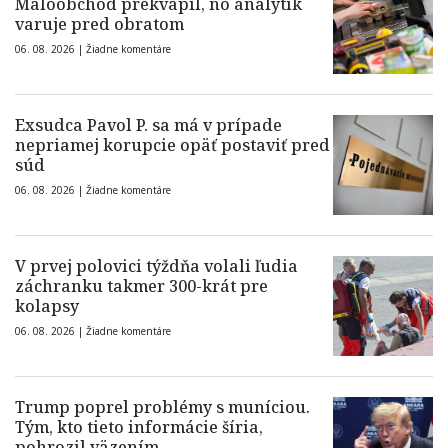
Maloobchod prekvapil, no analytik
varuje pred obratom
06. 08. 2026 |
Žiadne komentáre
Exsudca Pavol P. sa má v prípade
nepriamej korupcie opäť postaviť pred
súd
06. 08. 2026 |
Žiadne komentáre
V prvej polovici týždňa volali ľudia
záchranku takmer 300-krát pre
kolapsy
06. 08. 2026 |
Žiadne komentáre
Trump poprel problémy s muníciou.
Tým, kto tieto informácie šíria,
pohrozil väzením