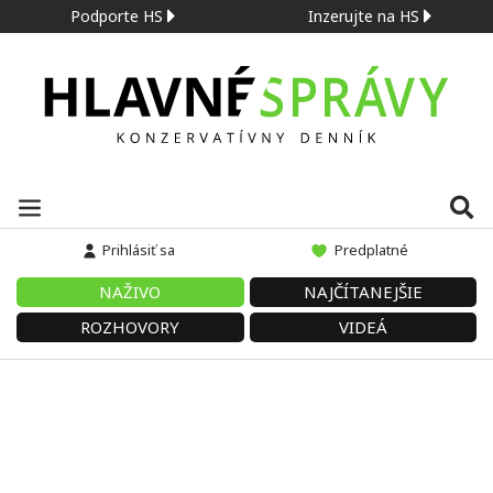
Podporte HS
Inzerujte na HS
Prihlásiť sa
Predplatné
NAŽIVO
NAJČÍTANEJŠIE
ROZHOVORY
VIDEÁ