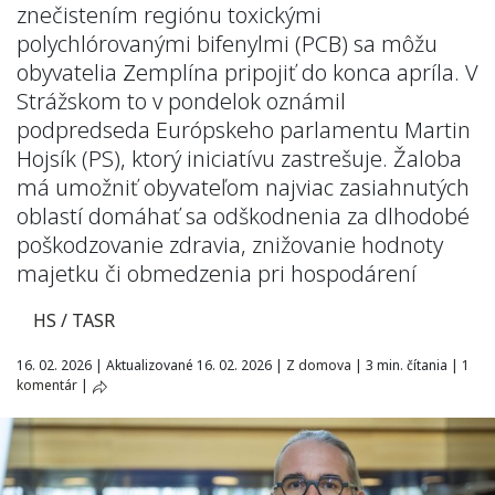
znečistením regiónu toxickými
polychlórovanými bifenylmi (PCB) sa môžu
obyvatelia Zemplína pripojiť do konca apríla. V
Strážskom to v pondelok oznámil
podpredseda Európskeho parlamentu Martin
Hojsík (PS), ktorý iniciatívu zastrešuje. Žaloba
má umožniť obyvateľom najviac zasiahnutých
oblastí domáhať sa odškodnenia za dlhodobé
poškodzovanie zdravia, znižovanie hodnoty
majetku či obmedzenia pri hospodárení
HS / TASR
16. 02. 2026
|
Aktualizované 16. 02. 2026
|
Z domova
|
3 min. čítania
|
1
komentár
|