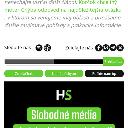
nenechajte ujsť aj ďalší článok
Korčok chce iný
meter. Chýba odpoveď na najdôležitejšiu otázku
, v ktorom sa venujeme inej oblasti a prinášame
ďalšie zaujímavé pohľady a praktické informácie.
Sledujte nás
Zdieľajte nás
Prihlásiť sa
Zdieľať link
Nahlásiť chybu
Pošlite nám tip