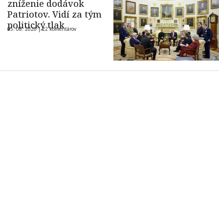
zníženie dodávok
Patriotov. Vidí za tým
politický tlak
05. 08. 2026 |
22 komentárov