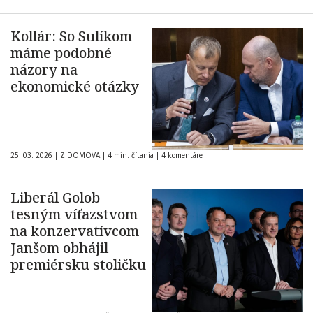
Kollár: So Sulíkom
máme podobné
názory na
ekonomické otázky
25. 03. 2026
|
Z DOMOVA
|
4 min. čítania
|
4 komentáre
Liberál Golob
tesným víťazstvom
na konzervatívcom
Janšom obhájil
premiérsku stoličku