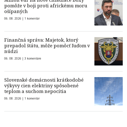
Milión eur na nové chladiace boxy
pomôže v boji proti africkému moru
ošípaných
06. 08. 2026 |
1 komentár
Finančná správa: Majetok, ktorý
prepadol štátu, môže pomôcť ľuďom v
núdzi
06. 08. 2026 |
3 komentáre
Slovenské domácnosti krátkodobé
výkyvy cien elektriny spôsobené
teplom a suchom nepocítia
06. 08. 2026 |
1 komentár