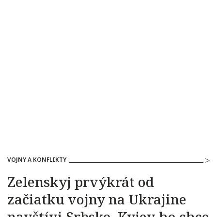
VOJNY A KONFLIKTY
Zelenskyj prvýkrát od
začiatku vojny na Ukrajine
navštívi Srbsko, Kyjev ho chce