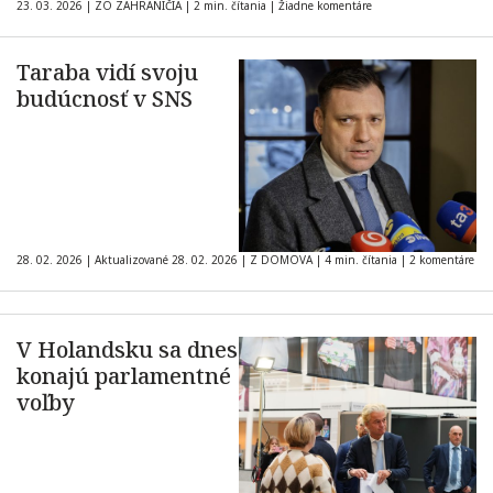
23. 03. 2026
|
ZO ZAHRANIČIA
|
2 min. čítania
|
Žiadne komentáre
Taraba vidí svoju
budúcnosť v SNS
28. 02. 2026
|
Aktualizované 28. 02. 2026
|
Z DOMOVA
|
4 min. čítania
|
2 komentáre
V Holandsku sa dnes
konajú parlamentné
voľby