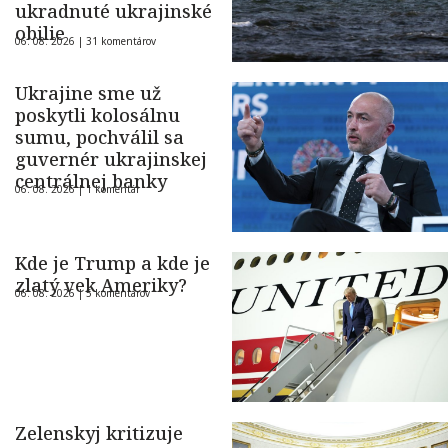
ukradnuté ukrajinské
obilie
06. 08. 2026 |
31 komentárov
Ukrajine sme už
poskytli kolosálnu
sumu, pochválil sa
guvernér ukrajinskej
centrálnej banky
06. 08. 2026 |
1 komentár
Kde je Trump a kde je
zlatý vek Ameriky?
06. 08. 2026 |
5 komentárov
Zelenskyj kritizuje