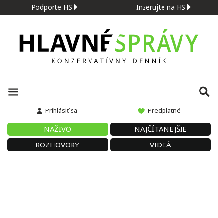
Podporte HS
Inzerujte na HS
Prihlásiť sa
Predplatné
NAŽIVO
NAJČÍTANEJŠIE
ROZHOVORY
VIDEÁ