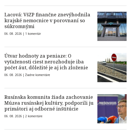
Lacová: VšZP finančne znevýhodnila
krajské nemocnice v porovnaní so
súkromnými
06. 08. 2026 |
1 komentár
Útvar hodnoty za peniaze: O
vyťaženosti ciest nerozhoduje iba
počet áut, dôležité je aj ich zloženie
06. 08. 2026 |
Žiadne komentáre
Rusínska komunita žiada zachovanie
Múzea rusínskej kultúry, podporili ju
primátori aj odborné inštitúcie
06. 08. 2026 |
2 komentáre