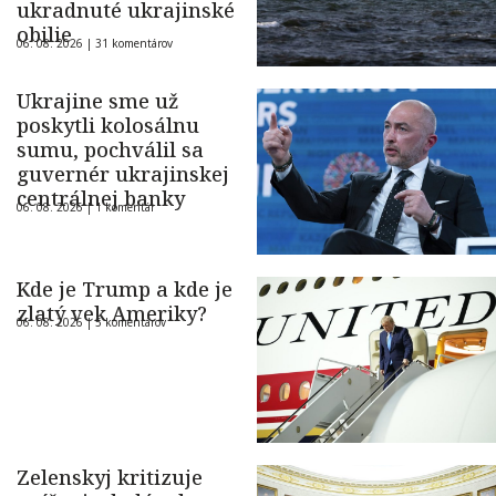
ukradnuté ukrajinské
obilie
06. 08. 2026 |
31 komentárov
Ukrajine sme už
poskytli kolosálnu
sumu, pochválil sa
guvernér ukrajinskej
centrálnej banky
06. 08. 2026 |
1 komentár
Kde je Trump a kde je
zlatý vek Ameriky?
06. 08. 2026 |
5 komentárov
Zelenskyj kritizuje