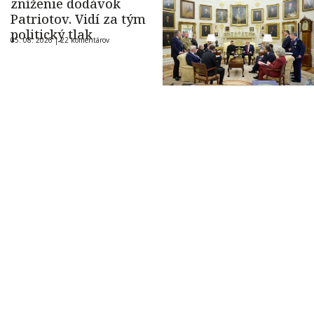
zníženie dodávok
Patriotov. Vidí za tým
politický tlak
05. 08. 2026 |
22 komentárov