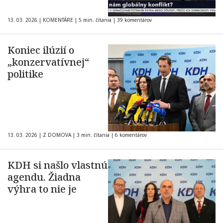
13. 03. 2026
|
KOMENTÁRE
|
5 min. čítania
|
39 komentárov
Koniec ilúzií o
„konzervatívnej“
politike
13. 03. 2026
|
Z DOMOVA
|
3 min. čítania
|
6 komentárov
KDH si našlo vlastnú
agendu. Žiadna
výhra to nie je