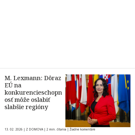
M. Lexmann: Dôraz
EÚ na
konkurencieschopn
osť môže oslabiť
slabšie regióny
13. 02. 2026
|
Z DOMOVA
|
2 min. čítania
|
Žiadne komentáre