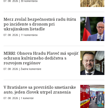
07. 08. 2026 |
30 komentárov
Merz zvolal bezpečnostnú radu štátu
po incidente s dronom pri
ukrajinskom lietadle
07. 08. 2026 |
11 komentárov
MIRRI: Obnova Hradu Plaveč má spojiť
ochranu kultúrneho dedičstva s
rozvojom regiónov
07. 08. 2026 |
Žiadne komentáre
V Bratislave sa prevrátilo smetiarske
auto, jeden človek utrpel zranenia
07. 08. 2026 |
1 komentár