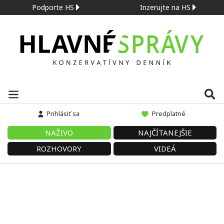
Podporte HS
Inzerujte na HS
Prihlásiť sa
Predplatné
NAŽIVO
NAJČÍTANEJŠIE
ROZHOVORY
VIDEÁ