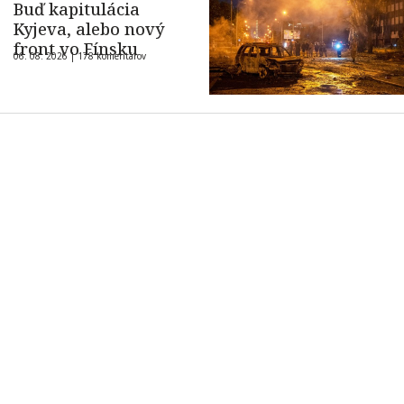
Buď kapitulácia
Kyjeva, alebo nový
front vo Fínsku
06. 08. 2026 |
178 komentárov