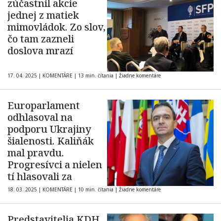
zúčastnil akcie
jednej z matiek
mimovládok. Zo slov,
čo tam zazneli
doslova mrazí
17. 04. 2025
|
KOMENTÁRE
|
13 min. čítania
|
Žiadne komentáre
Europarlament
odhlasoval na
podporu Ukrajiny
šialenosti. Kaliňák
mal pravdu.
Progresívci a nielen
tí hlasovali za
18. 03. 2025
|
KOMENTÁRE
|
10 min. čítania
|
Žiadne komentáre
Predstavitelia KDH