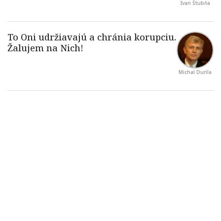
Ivan Štubňa
Michal Durila