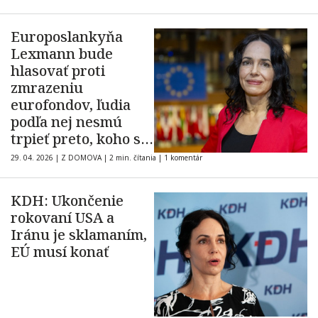
Europoslankyňa
Lexmann bude
hlasovať proti
zmrazeniu
eurofondov, ľudia
podľa nej nesmú
trpieť preto, koho si
zvolili
29. 04. 2026
|
Z DOMOVA
|
2 min. čítania
|
1 komentár
KDH: Ukončenie
rokovaní USA a
Iránu je sklamaním,
EÚ musí konať