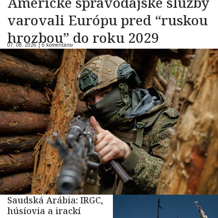
Americké spravodajské služby
varovali Európu pred “ruskou
hrozbou” do roku 2029
07. 08. 2026 |
6 komentárov
Saudská Arábia: IRGC,
húsíovia a irackí