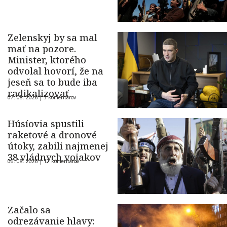
Zelenskyj by sa mal
mať na pozore.
Minister, ktorého
odvolal hovorí, že na
jeseň sa to bude iba
radikalizovať
07. 08. 2026 |
5 komentárov
Húsíovia spustili
raketové a dronové
útoky, zabili najmenej
38 vládnych vojakov
06. 08. 2026 |
17 komentárov
Začalo sa
odrezávanie hlavy: