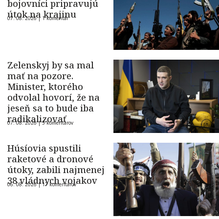
bojovníci pripravujú
útok na krajinu
07. 08. 2026 |
1 komentár
Zelenskyj by sa mal
mať na pozore.
Minister, ktorého
odvolal hovorí, že na
jeseň sa to bude iba
radikalizovať
07. 08. 2026 |
5 komentárov
Húsíovia spustili
raketové a dronové
útoky, zabili najmenej
38 vládnych vojakov
06. 08. 2026 |
17 komentárov