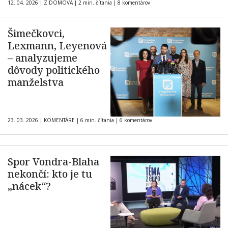
12. 04. 2026
|
Z DOMOVA
|
2 min. čítania
|
8 komentárov
Šimečkovci,
Lexmann, Leyenová
– analyzujeme
dôvody politického
manželstva
23. 03. 2026
|
KOMENTÁRE
|
6 min. čítania
|
6 komentárov
Spor Vondra-Blaha
nekončí: kto je tu
„nácek“?