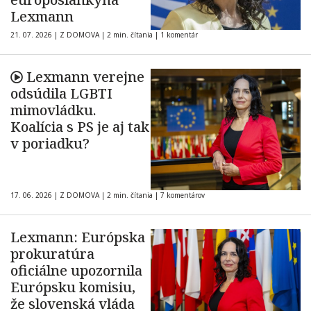
Lexmann
21. 07. 2026
|
Z DOMOVA
|
2 min. čítania
|
1 komentár
Lexmann verejne
odsúdila LGBTI
mimovládku.
Koalícia s PS je aj tak
v poriadku?
17. 06. 2026
|
Z DOMOVA
|
2 min. čítania
|
7 komentárov
Lexmann: Európska
prokuratúra
oficiálne upozornila
Európsku komisiu,
že slovenská vláda