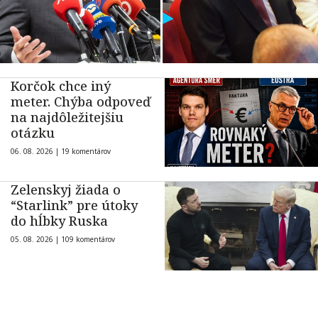
Korčok chce iný
meter. Chýba odpoveď
na najdôležitejšiu
otázku
06. 08. 2026 |
19 komentárov
Zelenskyj žiada o
“Starlink” pre útoky
do hĺbky Ruska
05. 08. 2026 |
109 komentárov