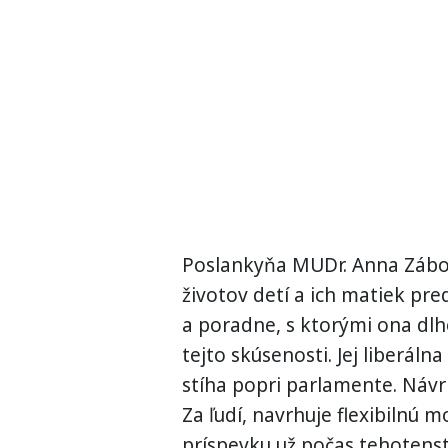
Poslankyňa MUDr. Anna Zábor
životov detí a ich matiek pr
a poradne, s ktorými ona dlh
tejto skúsenosti. Jej liberál
stíha popri parlamente. Návr
Za ľudí, navrhuje flexibilnú
príspevku už počas tehotenst