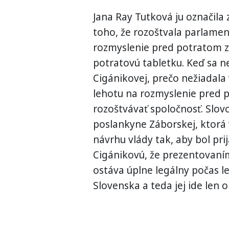
Jana Ray Tutková ju označila
toho, že rozoštvala parlamen
rozmyslenie pred potratom z
potratovú tabletku. Keď sa n
Cigánikovej, prečo nežiadala
lehotu na rozmyslenie pred p
rozoštvávať spoločnosť. Slovo
poslankyne Záborskej, ktor
návrhu vlády tak, aby bol pri
Cigánikovú, že prezentovaní
ostáva úplne legálny počas l
Slovenska a teda jej ide len 