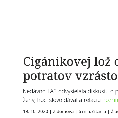
Cigánikovej lož 
potratov vzrásto
Nedávno TA3 odvysielala diskusiu o p
ženy, hoci slovo dával a reláciu
Pozri
19. 10. 2020
|
Z domova
|
6 min. čítania
|
Ži