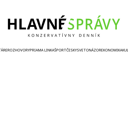
TÁRE
ROZHOVORY
PRIAMA LINKA
ŠPORT
ČESKY
SVETONÁZOR
EKONOMIKA
KU