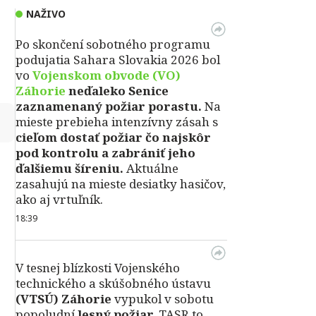
NAŽIVO
Po skončení sobotného programu
podujatia Sahara Slovakia 2026 bol
vo
Vojenskom obvode (VO)
Záhorie
neďaleko Senice
zaznamenaný požiar porastu.
Na
↻
mieste prebieha intenzívny zásah s
cieľom dostať požiar čo najskôr
pod kontrolu a zabrániť jeho
ďalšiemu šíreniu.
Aktuálne
zasahujú na mieste desiatky hasičov,
ako aj vrtuľník.
18:39
V tesnej blízkosti Vojenského
technického a skúšobného ústavu
(VTSÚ) Záhorie
vypukol v sobotu
popoludní
lesný požiar.
TASR to