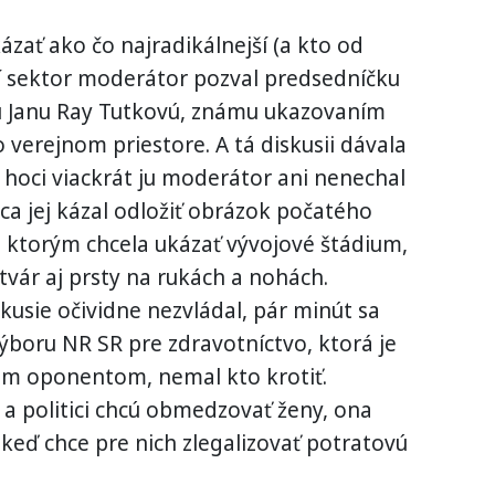
ázať ako čo najradikálnejší (a kto od
retí sektor moderátor pozval predsedníčku
u Janu Ray Tutkovú, známu ukazovaním
 verejnom priestore. A tá diskusii dávala
, hoci viackrát ju moderátor ani nenechal
a jej kázal odložiť obrázok počatého
a, ktorým chcela ukázať vývojové štádium,
vár aj prsty na rukách a nohách.
usie očividne nezvládal, pár minút sa
ýboru NR SR pre zdravotníctvo, ktorá je
im oponentom, nemal kto krotiť.
v a politici chcú obmedzovať ženy, ona
 keď chce pre nich zlegalizovať potratovú