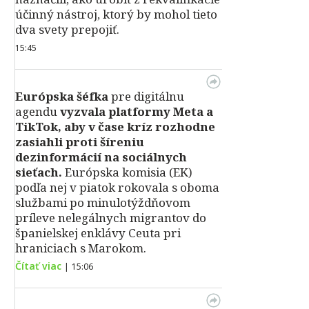
účinný nástroj, ktorý by mohol tieto
dva svety prepojiť.
15:45
Európska šéfka
pre digitálnu
agendu
vyzvala platformy Meta a
TikTok, aby v čase kríz rozhodne
zasiahli proti šíreniu
dezinformácií na sociálnych
sieťach.
Európska komisia (EK)
podľa nej v piatok rokovala s oboma
službami po minulotýždňovom
príleve nelegálnych migrantov do
španielskej enklávy Ceuta pri
hraniciach s Marokom.
Čítať viac
|
15:06