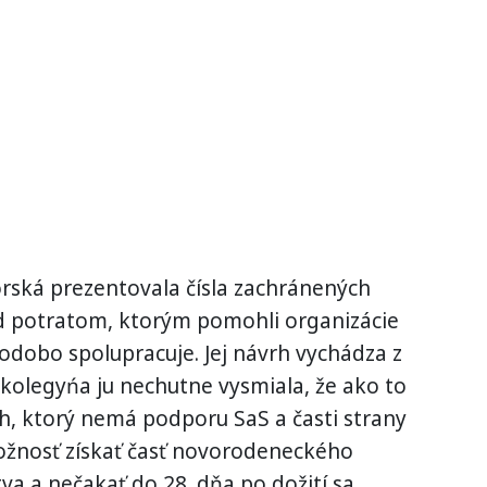
ská prezentovala čísla zachránených
ed potratom, ktorým pomohli organizácie
odobo spolupracuje. Jej návrh vychádza z
na kolegyńa ju nechutne vysmiala, že ako to
h, ktorý nemá podporu SaS a časti strany
 možnosť získať časť novorodeneckého
va a nečakať do 28. dňa po dožití sa