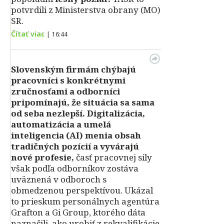
potvrdili z Ministerstva obrany (MO)
SR.
Čítať viac
|
16:44
Slovenským firmám chýbajú
pracovníci s konkrétnymi
zručnosťami a odborníci
pripomínajú, že situácia sa sama
od seba nezlepší.
Digitalizácia,
automatizácia a umelá
inteligencia (AI) menia obsah
tradičných pozícií a vyvárajú
nové profesie,
časť pracovnej sily
však podľa odborníkov zostáva
uväznená v odboroch s
obmedzenou perspektívou. Ukázal
to prieskum personálnych agentúra
Grafton a Gi Group, ktorého dáta
naznačili, ako urobiť z rekvalifikácie