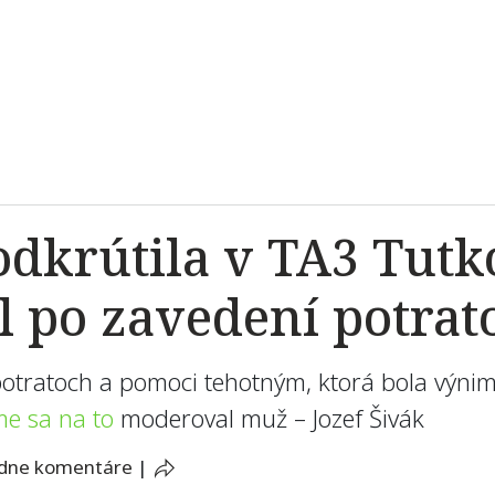
odkrútila v TA3 Tutk
l po zavedení potrat
otratoch a pomoci tehotným, ktorá bola výnimo
me sa na to
moderoval muž – Jozef Šivák
adne komentáre
|