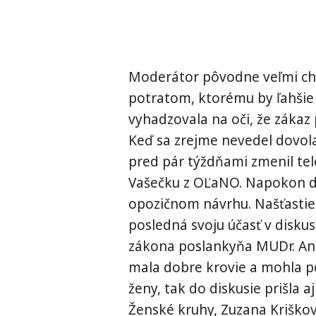
Moderátor pôvodne veľmi chc
potratom, ktorému by ľahšie
vyhadzovala na oči, že zákaz 
Keď sa zrejme nevedel dovola
pred pár týždňami zmenil tele
Vašečku z OĽaNO. Napokon di
opozičnom návrhu. Našťastie
posledná svoju účasť v diskus
zákona poslankyňa MUDr. Ann
mala dobre krovie a mohla pov
ženy, tak do diskusie prišla
Ženské kruhy, Zuzana Kriškov