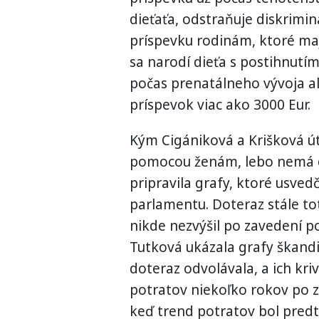
dieťaťa, odstraňuje diskrim
príspevku rodinám, ktoré majú
sa narodí dieťa s postihnutí
počas prenatálneho vývoja a
príspevok viac ako 3000 Eur.
Kým Cigániková a Krišková úto
pomocou ženám, lebo nemá do
pripravila grafy, ktoré usved
parlamentu. Doteraz stále to
nikde nezvýšil po zavedení p
Tutková ukázala grafy škandi
doteraz odvolávala, a ich kri
potratov niekoľko rokov po z
keď trend potratov bol pred