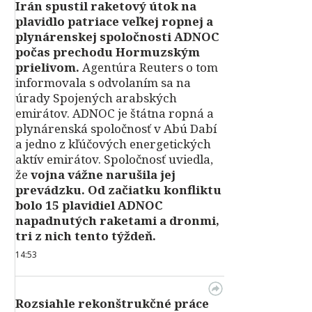
Irán spustil raketový útok na
plavidlo patriace veľkej ropnej a
plynárenskej spoločnosti ADNOC
počas prechodu Hormuzským
prielivom.
Agentúra Reuters o tom
informovala s odvolaním sa na
úrady Spojených arabských
emirátov. ADNOC je štátna ropná a
plynárenská spoločnosť v Abú Dabí
a jedno z kľúčových energetických
aktív emirátov. Spoločnosť uviedla,
že
vojna vážne narušila jej
prevádzku. Od začiatku konfliktu
bolo 15 plavidiel ADNOC
napadnutých raketami a dronmi,
tri z nich tento týždeň.
14:53
Rozsiahle rekonštrukčné práce