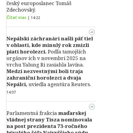
český europoslanec Tomáš
Zdechovský.
Čítať viac
|
14:22
Nepálski záchranári našli päť tiel
v oblasti, kde minulý rok zmizli
piati horolezci.
Podľa tamojších
orgánov ich v novembri 2025 na
vrchu Yalung Ri zasiahla lavína.
Medzi nezvestnými boli traja
zahraniční horolezci a dvaja
Nepálci,
uviedla agentúra Reuters.
14:07
Parlamentná frakcia
maďarskej
vládnej strany Tisza nominovala
na post prezidenta 73‑ročného
bývalého šéfa Najvyššieho súdu