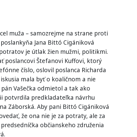
el muža – samozrejme na strane proti
 poslankyňa Jana Bittó Cigániková
potratov je útlak žien mužmi, politikmi.
ť poslancovi Štefanovi Kuffovi, ktorý
fónne číslo, oslovil poslanca Richarda
skusia mala byť o koaličnom a nie
 pán Vašečka odmietol a tak ako
ii potvrdila predkladateľka návrhu
a Záborská. Aby pani Bittó Cigániková
edať, že ona nie je za potraty, ale za
 aj predsedníčka občianskeho združenia
á.