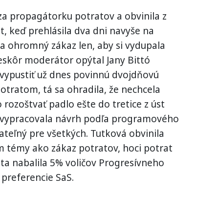
 za propagátorku potratov a obvinila z
t, keď prehlásila dva dni navyše na
a ohromný zákaz len, aby si vydupala
eskôr moderátor opýtal Jany Bittó
 vypustiť už dnes povinnú dvojdňovú
otratom, tá sa ohradila, že nechcela
 rozoštvať padlo ešte do tretice z úst
á vypracovala návrh podľa programového
jateľný pre všetkých. Tutková obvinila
m témy ako zákaz potratov, hoci potrat
eta nabalila 5% voličov Progresívneho
o preferencie SaS.