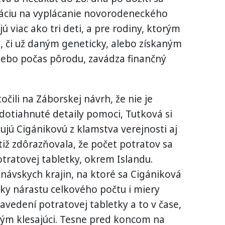
ináciu na vyplácanie novorodeneckého
 viac ako tri deti, a pre rodiny, ktorým
m, či už daným geneticky, alebo získaným
lebo počas pôrodu, zavádza finančný
čili na Záborskej návrh, že nie je
tiahnuté detaily pomoci, Tutková si
čujú Cigánikovú z klamstva verejnosti aj
tiž zdôrazňovala, že počet potratov sa
otratovej tabletky, okrem Islandu.
návskych krajin, na ktoré sa Cigániková
vky nárastu celkového počtu i miery
avedení potratovej tabletky a to v čase,
tým klesajúci. Tesne pred koncom na