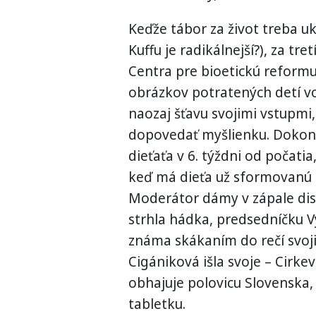
Keďže tábor za život treba uk
Kuffu je radikálnejší?), za t
Centra pre bioetickú reform
obrázkov potratených detí vo
naozaj šťavu svojimi vstupmi
dopovedať myšlienku. Dokonc
dieťaťa v 6. týždni od počati
keď má dieťa už sformovanú t
Moderátor dámy v zápale disk
strhla hádka, predsedníčku V
známa skákaním do rečí svoj
Cigániková išla svoje – Cirke
obhajuje polovicu Slovenska,
tabletku.