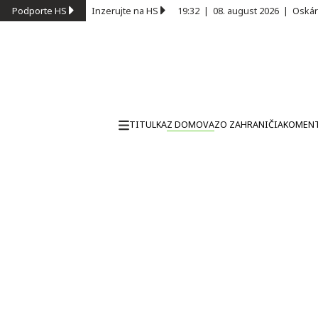
Podporte HS
Inzerujte na HS
19:32
|
08. august 2026
|
Oskár
TITULKA
Z DOMOVA
ZO ZAHRANIČIA
KOMEN