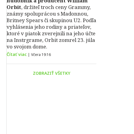
hudobník a producent William
Orbit
, držiteľ troch ceny Grammy,
známy spoluprácou s Madonnou,
Britney Spears či skupinou U2. Podľa
vyhlásenia jeho rodiny a priateľov,
ktoré v piatok zverejnili na jeho účte
na Instrgrame, Orbit zomrel 23. júla
vo svojom dome.
Čítať viac
|
Včera 19:16
ZOBRAZIŤ VŠETKY