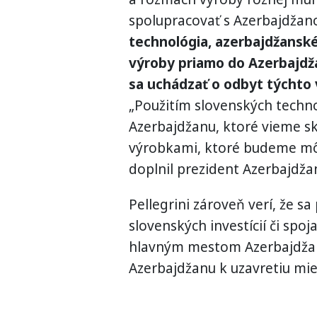
spolupracovať s Azerbajdža
technológia, azerbajdžanské
výroby priamo do Azerbajdža
sa uchádzať o odbyt týchto 
„Použitím slovenských techno
Azerbajdžanu, ktoré vieme sk
výrobkami, ktoré budeme mô
doplnil prezident Azerbajdža
Pellegrini zároveň verí, že s
slovenských investícií či spo
hlavným mestom Azerbajdžanu
Azerbajdžanu k uzavretiu mi