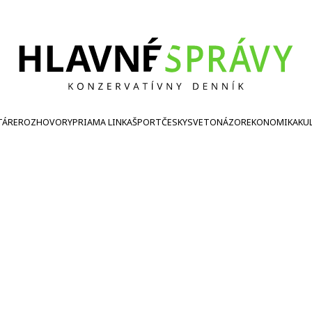
TÁRE
ROZHOVORY
PRIAMA LINKA
ŠPORT
ČESKY
SVETONÁZOR
EKONOMIKA
KU