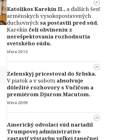
Katolikos Karekin II.,
a ďalších šesť
arménskych vysokopostavených
duchovných
sa postavili pred súd.
Karekin
čelí obvineniu z
nerešpektovania rozhodnutia
svetského súdu.
Včera 20:10
↻
Zelenskyj pricestoval do Srbska.
V piatok a v sobotu
absolvuje
dôležité rozhovory s Vučičom a
premiérom Djurom Macutom.
Včera 20:09
Americký odvolací súd nariadil
Trumpovej administratíve
zastaviť výstavbu veľkej tanečnej