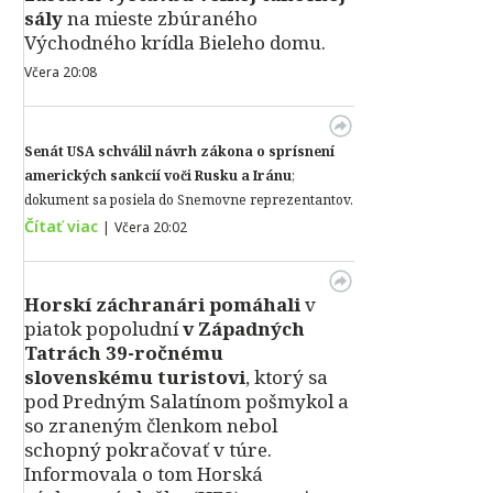
sály
na mieste zbúraného
Východného krídla Bieleho domu.
Včera 20:08
Senát USA schválil návrh zákona o sprísnení
amerických sankcií voči Rusku a Iránu
;
dokument sa posiela do Snemovne reprezentantov.
Čítať viac
|
Včera 20:02
Horskí záchranári pomáhali
v
piatok popoludní
v Západných
Tatrách 39-ročnému
slovenskému turistovi
, ktorý sa
pod Predným Salatínom pošmykol a
so zraneným členkom nebol
schopný pokračovať v túre.
Informovala o tom Horská