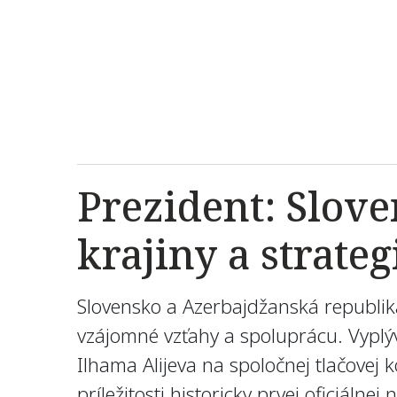
Prezident: Slove
krajiny a strateg
Slovensko a Azerbajdžanská republika 
vzájomné vzťahy a spoluprácu. Vyplýv
Ilhama Alijeva na spoločnej tlačovej 
príležitosti historicky prvej oficiáln