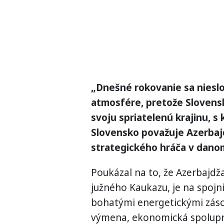
„Dnešné rokovanie sa nieslo
atmosfére, pretože Slovens
svoju spriatelenú krajinu, s
Slovensko považuje Azerbajd
strategického hráča v dano
Poukázal na to, že Azerbajdž
južného Kaukazu, je na spojni
bohatými energetickými záso
výmena, ekonomická spoluprá