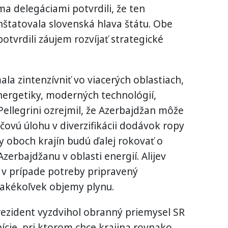
 delegáciami potvrdili, že ten
onštatovala slovenská hlava štátu. Obe
otvrdili záujem rozvíjať strategické
la zintenzívniť vo viacerých oblastiach,
energetiky, moderných technológií,
 Pellegrini ozrejmil, že Azerbajdžan môže
účovú úlohu v diverzifikácii dodávok ropy
my oboch krajín budú ďalej rokovať o
zerbajdžanu v oblasti energií. Alijev
e v prípade potreby pripravený
akékoľvek objemy plynu.
rezident vyzdvihol obranný priemysel SR
cie, pri ktorom chce krajina rovnako