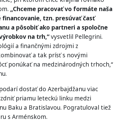
nom.
„Chceme pracovať vo formáte naša
 financovanie, tzn. presúvať časť
nu a pôsobiť ako partneri a spoločne
výrobkov na trh,“
vysvetlil Pellegrini.
lógií a finančnými zdrojmi z
ombinovať a tak prísť s novými
cť ponúkať na medzinárodných trhoch,“
nu.
a podarí dostať do Azerbajdžanu viac
jazdniť priamu leteckú linku medzi
 Baku a Bratislavou. Pogratuloval tiež
eru s Arménskom.