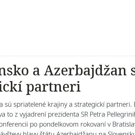
nsko a Azerbajdžan s
ickí partneri
sú spriatelené krajiny a strategickí partneri.
a to z vyjadrení prezidenta SR Petra Pellegri
konferencii po pondelkovom rokovaní v Bratisla
ej návštevy hlavy štátu Azerbajdžanu na Slovensk