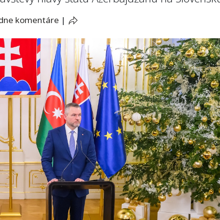
adne komentáre
|