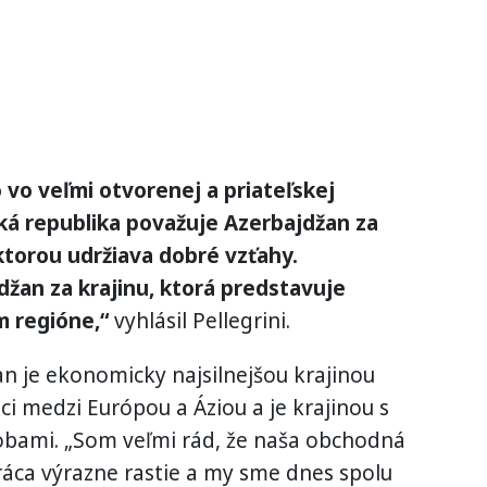
 vo veľmi otvorenej a priateľskej
ká republika považuje Azerbajdžan za
 ktorou udržiava dobré vzťahy.
žan za krajinu, ktorá predstavuje
m regióne,“
vyhlásil Pellegrini.
an je ekonomicky najsilnejšou krajinou
ci medzi Európou a Áziou a je krajinou s
bami. „Som veľmi rád, že naša obchodná
ca výrazne rastie a my sme dnes spolu