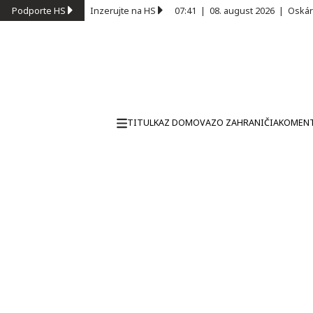
Podporte HS
Inzerujte na HS
07:41
|
08. august 2026
|
Oskár
TITULKA
Z DOMOVA
ZO ZAHRANIČIA
KOMEN