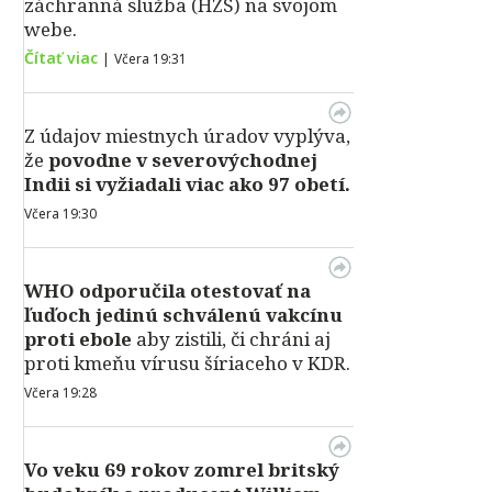
záchranná služba (HZS) na svojom
webe.
Čítať viac
|
Včera 19:31
Z údajov miestnych úradov vyplýva,
že
povodne v severovýchodnej
Indii si vyžiadali viac ako 97 obetí.
Včera 19:30
WHO odporučila otestovať na
ľuďoch jedinú schválenú vakcínu
proti ebole
aby zistili, či chráni aj
proti kmeňu vírusu šíriaceho v KDR.
Včera 19:28
Vo veku 69 rokov zomrel britský