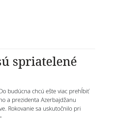
ú spriatelené
 Do budúcna chcú ešte viac prehĺbiť
niho a prezidenta Azerbajdžanu
ve. Rokovanie sa uskutočnilo pri
u