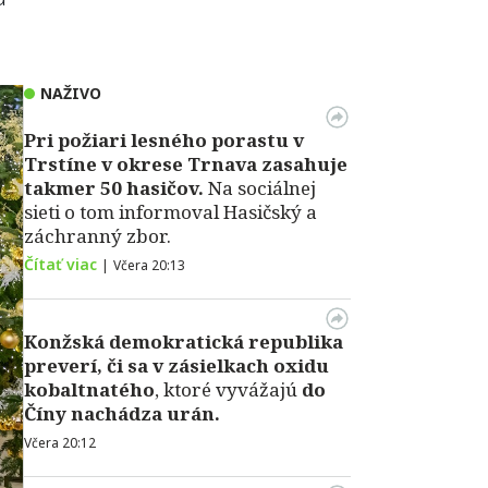
NAŽIVO
Pri požiari lesného porastu v
Trstíne v okrese Trnava zasahuje
takmer 50 hasičov.
Na sociálnej
sieti o tom informoval Hasičský a
záchranný zbor.
Čítať viac
|
Včera 20:13
Konžská demokratická republika
preverí, či sa v zásielkach oxidu
kobaltnatého
, ktoré vyvážajú
do
Číny nachádza urán.
Včera 20:12