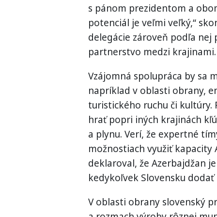
s pánom prezidentom a oboma
potenciál je veľmi veľký,“ sk
delegácie zároveň podľa nej p
partnerstvo medzi krajinami.
Vzájomná spolupráca by sa ma
napríklad v oblasti obrany, 
turistického ruchu či kultúry.
hrať popri iných krajinách kľ
a plynu. Verí, že expertné tí
možnostiach využiť kapacity A
deklaroval, že Azerbajdžan j
kedykoľvek Slovensku dodať 
V oblasti obrany slovenský p
a rozmach výroby rôznej muní