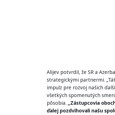
Alijev potvrdil, že SR a Azer
strategickými partnermi. „Tá
impulz pre rozvoj našich ďalší
všetkých spomenutých smeroc
pôsobia.
„Zástupcovia oboch
ďalej pozdvihovali našu spol