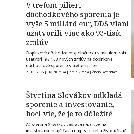
V treťom pilieri
dôchodkového sporenia je
vyše 5 miliárd eur, DDS vlani
uzatvorili viac ako 93-tisíc
zmlúv
Doplnkové dôchodkové spoločnosti v minulom roku
uzatvorili 93 103 nových zmlúv na doplnkové
dôchodkové sporenie v treťom pilieri
23. 01. 2026
|
EKONOMIKA
|
2 min. čítania
|
Žiadne komentáre
Štvrtina Slovákov odkladá
sporenie a investovanie,
hoci vie, že je to dôležité
Až štvrtina Slovákov zastáva názor, že na
investovanie majú čas a najprv si treba život užívať.