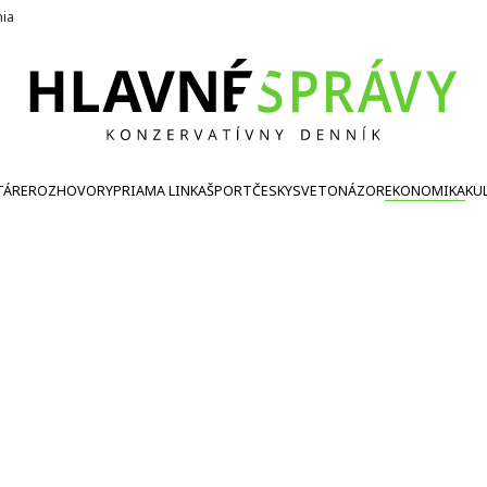
nia
TÁRE
ROZHOVORY
PRIAMA LINKA
ŠPORT
ČESKY
SVETONÁZOR
EKONOMIKA
KU