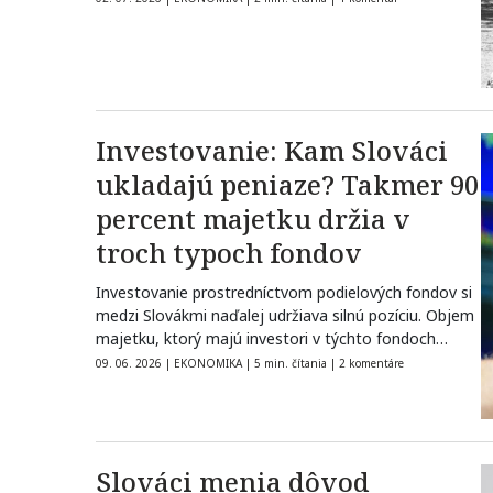
Investovanie: Kam Slováci
ukladajú peniaze? Takmer 90
percent majetku držia v
troch typoch fondov
Investovanie prostredníctvom podielových fondov si
medzi Slovákmi naďalej udržiava silnú pozíciu. Objem
majetku, ktorý majú investori v týchto fondoch
zverený,…
09. 06. 2026
|
EKONOMIKA
|
5 min. čítania
|
2 komentáre
Slováci menia dôvod