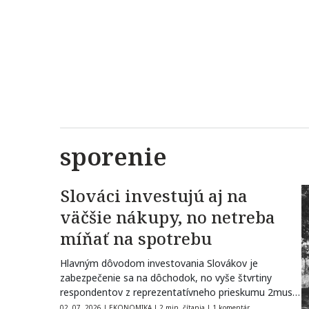
sporenie
Slováci investujú aj na
väčšie nákupy, no netreba
míňať na spotrebu
Hlavným dôvodom investovania Slovákov je
zabezpečenie sa na dôchodok, no vyše štvrtiny
respondentov z reprezentatívneho prieskumu 2muse
pre Across Private…
02. 07. 2026
|
EKONOMIKA
|
2 min. čítania
|
1 komentár