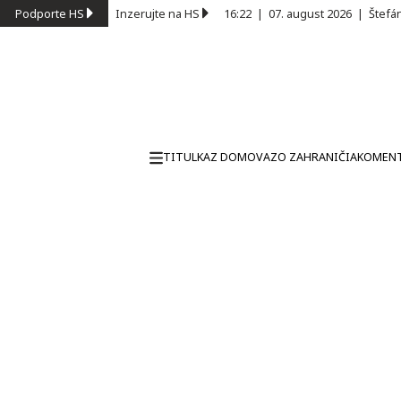
Podporte HS
Inzerujte na HS
16:22
|
07. august 2026
|
Štefá
TITULKA
Z DOMOVA
ZO ZAHRANIČIA
KOMEN