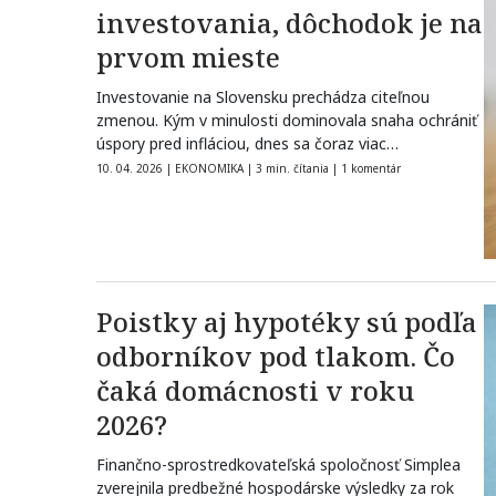
investovania, dôchodok je na
prvom mieste
Investovanie na Slovensku prechádza citeľnou
zmenou. Kým v minulosti dominovala snaha ochrániť
úspory pred infláciou, dnes sa čoraz viac
domácností…
10. 04. 2026
|
EKONOMIKA
|
3 min. čítania
|
1 komentár
Poistky aj hypotéky sú podľa
odborníkov pod tlakom. Čo
čaká domácnosti v roku
2026?
Finančno-sprostredkovateľská spoločnosť Simplea
zverejnila predbežné hospodárske výsledky za rok