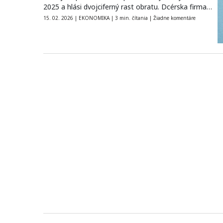
2025 a hlási dvojciferný rast obratu. Dcérska firma
českej skupiny Partners…
15. 02. 2026
|
EKONOMIKA
|
3 min. čítania
|
Žiadne komentáre