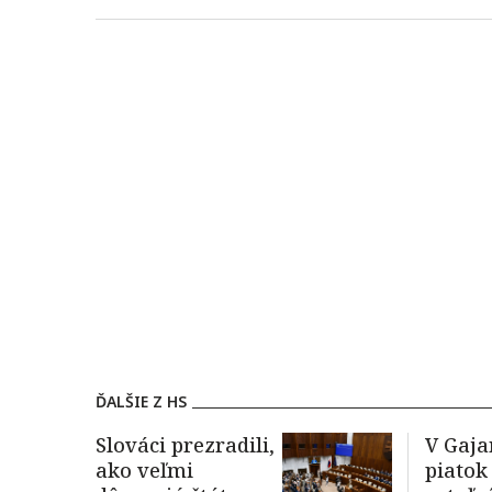
ĎALŠIE Z HS
Slováci prezradili,
V Gaja
ako veľmi
piatok