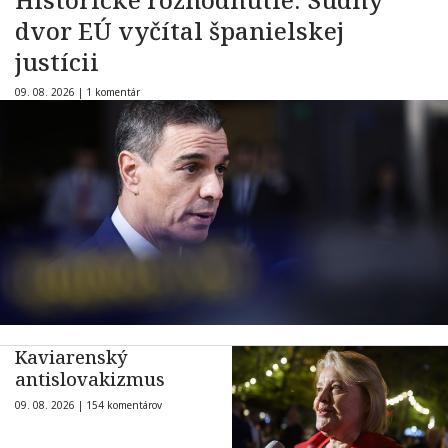
dvor EÚ vyčítal španielskej
justícii
09. 08. 2026 |
1 komentár
Kaviarenský
antislovakizmus
09. 08. 2026 |
154 komentárov