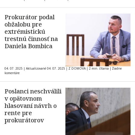
Prokurátor podal
obžalobu pre
extrémistickú
trestnú činnosť na
Daniela Bombica
04. 07. 2025
|
Aktualizované 04. 07. 2025
|
Z DOMOVA
|
2 min. čítania
|
Žiadne
komentáre
Poslanci neschválili
v opätovnom
hlasovaní návrh o
rente pre
prokurátorov