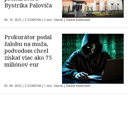
Bystríka Paloviča
06. 10. 2025
|
Z DOMOVA
|
2 min. čítania
|
Žiadne komentáre
Prokurátor podal
žalobu na muža,
podvodom chcel
získať viac ako 75
miliónov eur
05. 09. 2025
|
Z DOMOVA
|
1 min. čítania
|
Žiadne komentáre