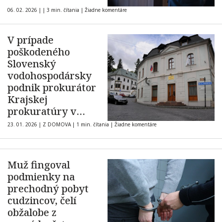
06. 02. 2026
|
|
3 min. čítania
|
Žiadne komentáre
V prípade
poškodeného
Slovenský
vodohospodársky
podnik prokurátor
Krajskej
prokuratúry v
Banskej Bystrici
23. 01. 2026
|
Z DOMOVA
|
1 min. čítania
|
Žiadne komentáre
podal obžalobu
Muž fingoval
podmienky na
prechodný pobyt
cudzincov, čelí
obžalobe z