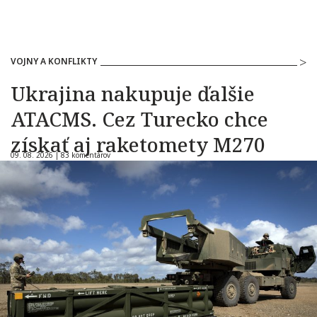
VOJNY A KONFLIKTY
Ukrajina nakupuje ďalšie
ATACMS. Cez Turecko chce
získať aj raketomety M270
09. 08. 2026 |
83 komentárov