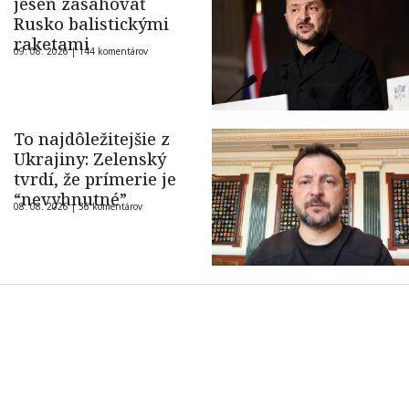
jeseň zasahovať
Rusko balistickými
raketami
09. 08. 2026 |
144 komentárov
To najdôležitejšie z
Ukrajiny: Zelenský
tvrdí, že prímerie je
“nevyhnutné”
08. 08. 2026 |
36 komentárov