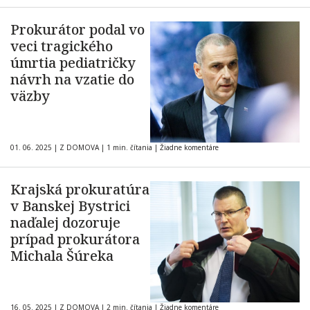
Prokurátor podal vo
veci tragického
úmrtia pediatričky
návrh na vzatie do
väzby
01. 06. 2025
|
Z DOMOVA
|
1 min. čítania
|
Žiadne komentáre
Krajská prokuratúra
v Banskej Bystrici
naďalej dozoruje
prípad prokurátora
Michala Šúreka
16. 05. 2025
|
Z DOMOVA
|
2 min. čítania
|
Žiadne komentáre