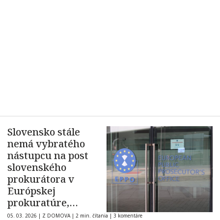
Slovensko stále
nemá vybratého
nástupcu na post
slovenského
prokurátora v
Európskej
prokuratúre,
upozornili
05. 03. 2026
|
Z DOMOVA
|
2 min. čítania
|
3 komentáre