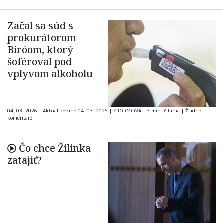
progresívci
Začal sa súd s
prokurátorom
Biróom, ktorý
šoféroval pod
vplyvom alkoholu
04. 03. 2026
|
Aktualizované 04. 03. 2026
|
Z DOMOVA
|
3 min. čítania
|
Žiadne
komentáre
Čo chce Žilinka
zatajiť?