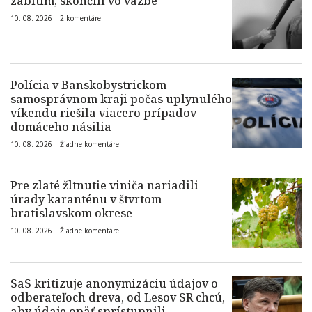
zabitím, skončili vo väzbe
10. 08. 2026 |
2 komentáre
Polícia v Banskobystrickom
samosprávnom kraji počas uplynulého
víkendu riešila viacero prípadov
domáceho násilia
10. 08. 2026 |
Žiadne komentáre
Pre zlaté žltnutie viniča nariadili
úrady karanténu v štvrtom
bratislavskom okrese
10. 08. 2026 |
Žiadne komentáre
SaS kritizuje anonymizáciu údajov o
odberateľoch dreva, od Lesov SR chcú,
aby údaje opäť sprístupnili