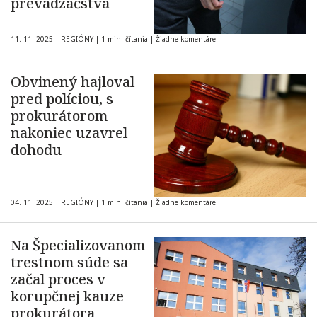
prevádzačstva
11. 11. 2025
|
REGIÓNY
|
1 min. čítania
|
Žiadne komentáre
Obvinený hajloval
pred políciou, s
prokurátorom
nakoniec uzavrel
dohodu
04. 11. 2025
|
REGIÓNY
|
1 min. čítania
|
Žiadne komentáre
Na Špecializovanom
trestnom súde sa
začal proces v
korupčnej kauze
prokurátora