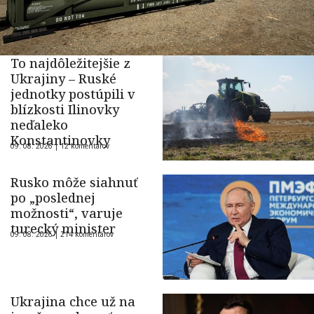
To najdôležitejšie z
Ukrajiny – Ruské
jednotky postúpili v
blízkosti Ilinovky
neďaleko
Konstantinovky
09. 08. 2026 |
12 komentárov
Rusko môže siahnuť
po „poslednej
možnosti“, varuje
turecký minister
09. 08. 2026 |
214 komentárov
Ukrajina chce už na