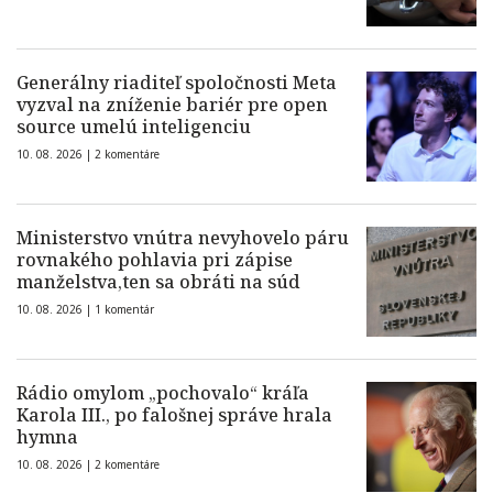
Generálny riaditeľ spoločnosti Meta
vyzval na zníženie bariér pre open
source umelú inteligenciu
10. 08. 2026 |
2 komentáre
Ministerstvo vnútra nevyhovelo páru
rovnakého pohlavia pri zápise
manželstva,ten sa obráti na súd
10. 08. 2026 |
1 komentár
Rádio omylom „pochovalo“ kráľa
Karola III., po falošnej správe hrala
hymna
10. 08. 2026 |
2 komentáre