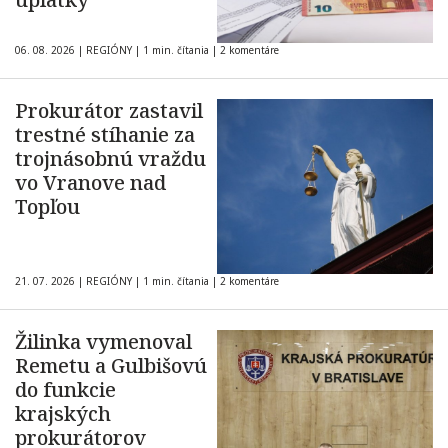
06. 08. 2026
|
REGIÓNY
|
1 min. čítania
|
2 komentáre
Prokurátor zastavil
trestné stíhanie za
trojnásobnú vraždu
vo Vranove nad
Topľou
21. 07. 2026
|
REGIÓNY
|
1 min. čítania
|
2 komentáre
Žilinka vymenoval
Remetu a Gulbišovú
do funkcie
krajských
prokurátorov