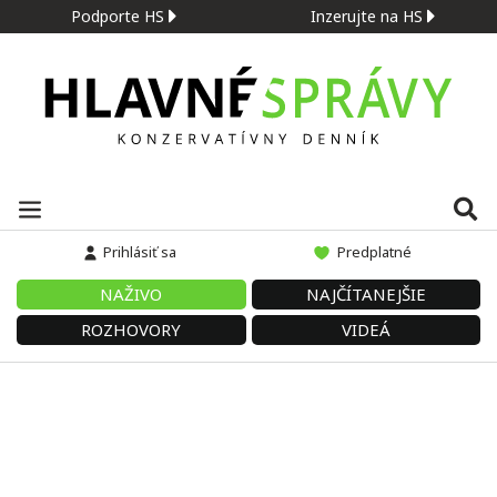
Podporte HS
Inzerujte na HS
Prihlásiť sa
Predplatné
NAŽIVO
NAJČÍTANEJŠIE
ROZHOVORY
VIDEÁ