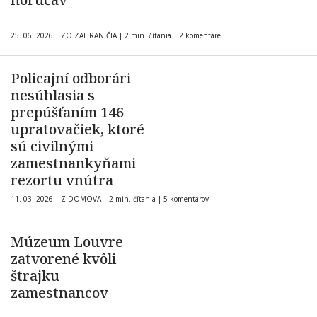
25. 06. 2026
|
ZO ZAHRANIČIA
|
2 min. čítania
|
2 komentáre
Policajní odborári
nesúhlasia s
prepúšťaním 146
upratovačiek, ktoré
sú civilnými
zamestnankyňami
rezortu vnútra
11. 03. 2026
|
Z DOMOVA
|
2 min. čítania
|
5 komentárov
Múzeum Louvre
zatvorené kvôli
štrajku
zamestnancov