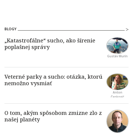
BLOGY
Gustáv Murín
Anton
Čapkovič