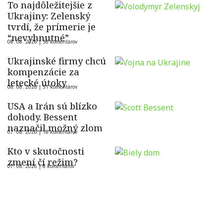
To najdôležitejšie z
Ukrajiny: Zelenský
tvrdí, že prímerie je
“nevyhnutné”
08. 08. 2026 |
36 komentárov
Ukrajinské firmy chcú
kompenzácie za
letecké útoky
08. 08. 2026 |
51 komentárov
USA a Irán sú blízko
dohody. Bessent
naznačil možný zlom
07. 08. 2026 |
18 komentárov
Kto v skutočnosti
zmení čí režim?
07. 08. 2026 |
8 komentárov