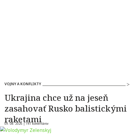
VOJNY A KONFLIKTY
Ukrajina chce už na jeseň
zasahovať Rusko balistickými
raketami
09. 08. 2026 |
141 komentárov