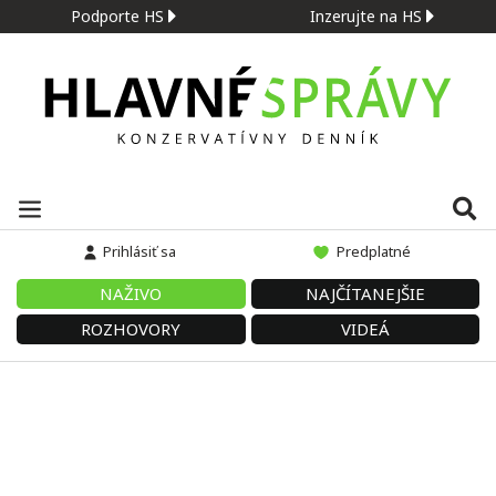
Podporte HS
Inzerujte na HS
Prihlásiť sa
Predplatné
NAŽIVO
NAJČÍTANEJŠIE
ROZHOVORY
VIDEÁ