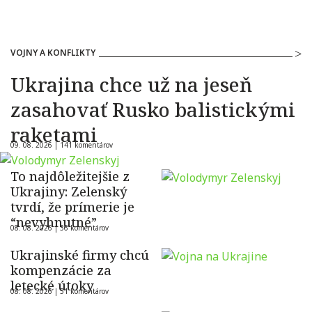
VOJNY A KONFLIKTY
Ukrajina chce už na jeseň
zasahovať Rusko balistickými
raketami
09. 08. 2026 |
141 komentárov
To najdôležitejšie z
Ukrajiny: Zelenský
tvrdí, že prímerie je
“nevyhnutné”
08. 08. 2026 |
36 komentárov
Ukrajinské firmy chcú
kompenzácie za
letecké útoky
08. 08. 2026 |
51 komentárov