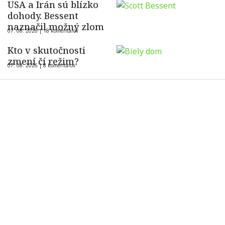
USA a Irán sú blízko
dohody. Bessent
naznačil možný zlom
07. 08. 2026 |
18 komentárov
Kto v skutočnosti
zmení čí režim?
07. 08. 2026 |
8 komentárov