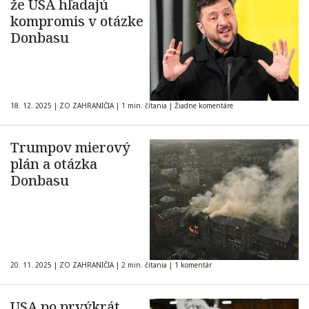
že USA hľadajú
kompromis v otázke
Donbasu
18. 12. 2025
|
ZO ZAHRANIČIA
|
1 min. čítania
|
Žiadne komentáre
Trumpov mierový
plán a otázka
Donbasu
20. 11. 2025
|
ZO ZAHRANIČIA
|
2 min. čítania
|
1 komentár
USA po prvýkrát