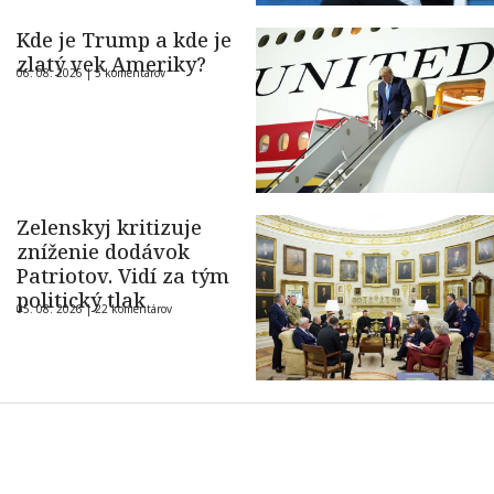
Kde je Trump a kde je
zlatý vek Ameriky?
06. 08. 2026 |
5 komentárov
Zelenskyj kritizuje
zníženie dodávok
Patriotov. Vidí za tým
politický tlak
05. 08. 2026 |
22 komentárov