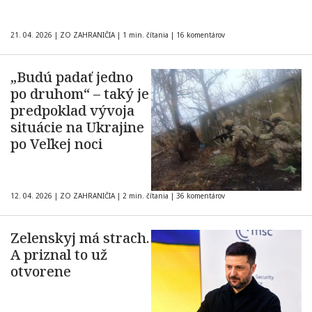
21. 04. 2026
|
ZO ZAHRANIČIA
|
1 min. čítania
|
16 komentárov
„Budú padať jedno
po druhom“ – taký je
predpoklad vývoja
situácie na Ukrajine
po Veľkej noci
12. 04. 2026
|
ZO ZAHRANIČIA
|
2 min. čítania
|
36 komentárov
Zelenskyj má strach.
A priznal to už
otvorene