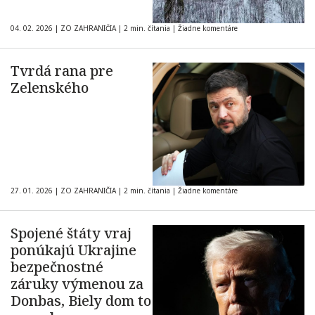
04. 02. 2026
|
ZO ZAHRANIČIA
|
2 min. čítania
|
Žiadne komentáre
Tvrdá rana pre
Zelenského
27. 01. 2026
|
ZO ZAHRANIČIA
|
2 min. čítania
|
Žiadne komentáre
Spojené štáty vraj
ponúkajú Ukrajine
bezpečnostné
záruky výmenou za
Donbas, Biely dom to