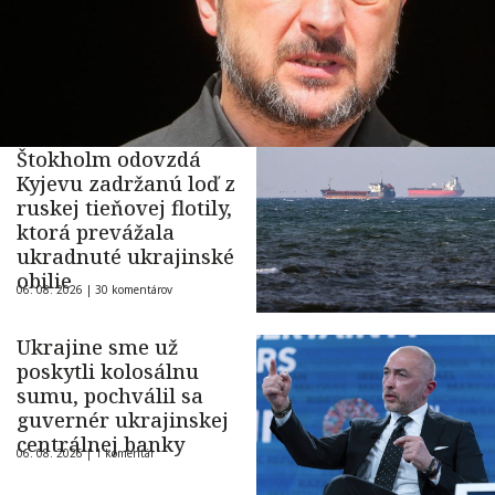
Štokholm odovzdá
Kyjevu zadržanú loď z
ruskej tieňovej flotily,
ktorá prevážala
ukradnuté ukrajinské
obilie
06. 08. 2026 |
30 komentárov
Ukrajine sme už
poskytli kolosálnu
sumu, pochválil sa
guvernér ukrajinskej
centrálnej banky
06. 08. 2026 |
1 komentár