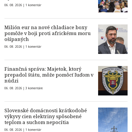
06. 08. 2026 |
1 komentár
Milión eur na nové chladiace boxy
pomôže v boji proti africkému moru
ošípaných
06. 08. 2026 |
1 komentár
Finančná správa: Majetok, ktorý
prepadol štátu, môže pomôcť ľuďom v
núdzi
06. 08. 2026 |
3 komentáre
Slovenské domácnosti krátkodobé
výkyvy cien elektriny spôsobené
teplom a suchom nepocítia
06. 08. 2026 |
1 komentár