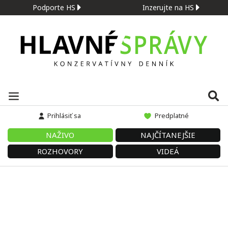
Podporte HS
Inzerujte na HS
Prihlásiť sa
Predplatné
NAŽIVO
NAJČÍTANEJŠIE
ROZHOVORY
VIDEÁ