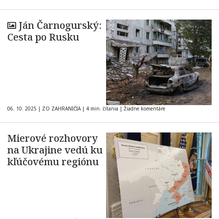
Ján Čarnogurský:
Cesta po Rusku
06. 10. 2025
|
ZO ZAHRANIČIA
|
4 min. čítania
|
Žiadne komentáre
Mierové rozhovory
na Ukrajine vedú ku
kľúčovému regiónu