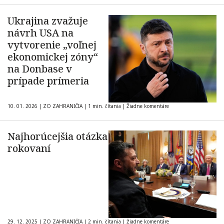
Ukrajina zvažuje
návrh USA na
vytvorenie „voľnej
ekonomickej zóny“
na Donbase v
prípade prímeria
10. 01. 2026
|
ZO ZAHRANIČIA
|
1 min. čítania
|
Žiadne komentáre
Najhorúcejšia otázka
rokovaní
29. 12. 2025
|
ZO ZAHRANIČIA
|
2 min. čítania
|
Žiadne komentáre