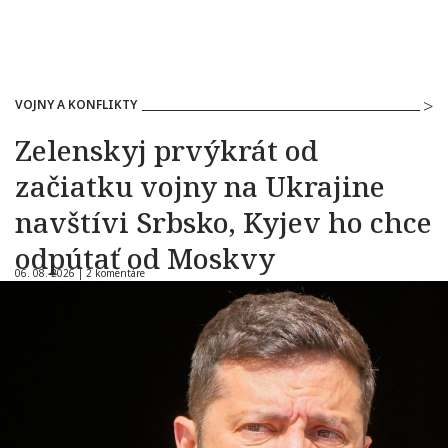
VOJNY A KONFLIKTY
Zelenskyj prvýkrát od
začiatku vojny na Ukrajine
navštívi Srbsko, Kyjev ho chce
odpútať od Moskvy
06. 08. 2026 |
2 komentáre