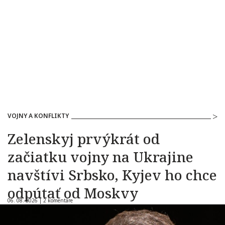
VOJNY A KONFLIKTY
Zelenskyj prvýkrát od
začiatku vojny na Ukrajine
navštívi Srbsko, Kyjev ho chce
odpútať od Moskvy
06. 08. 2026 |
2 komentáre