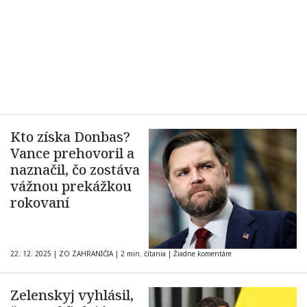
Kto získa Donbas?
Vance prehovoril a
naznačil, čo zostáva
vážnou prekážkou
rokovaní
22. 12. 2025
|
ZO ZAHRANIČIA
|
2 min. čítania
|
Žiadne komentáre
Zelenskyj vyhlásil,