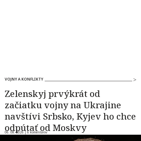
VOJNY A KONFLIKTY
Zelenskyj prvýkrát od
začiatku vojny na Ukrajine
navštívi Srbsko, Kyjev ho chce
odpútať od Moskvy
06. 08. 2026 |
6 komentárov