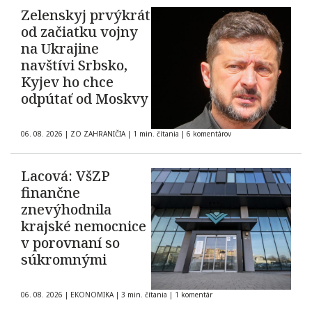
Zelenskyj prvýkrát
od začiatku vojny
na Ukrajine
navštívi Srbsko,
Kyjev ho chce
odpútať od Moskvy
06. 08. 2026
|
ZO ZAHRANIČIA
|
1 min. čítania
|
6 komentárov
Lacová: VšZP
finančne
znevýhodnila
krajské nemocnice
v porovnaní so
súkromnými
06. 08. 2026
|
EKONOMIKA
|
3 min. čítania
|
1 komentár