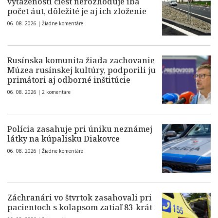
vyťaženosti ciest nerozhoduje iba
počet áut, dôležité je aj ich zloženie
06. 08. 2026 |
Žiadne komentáre
Rusínska komunita žiada zachovanie
Múzea rusínskej kultúry, podporili ju
primátori aj odborné inštitúcie
06. 08. 2026 |
2 komentáre
Polícia zasahuje pri úniku neznámej
látky na kúpalisku Diakovce
06. 08. 2026 |
Žiadne komentáre
Záchranári vo štvrtok zasahovali pri
pacientoch s kolapsom zatiaľ 83-krát