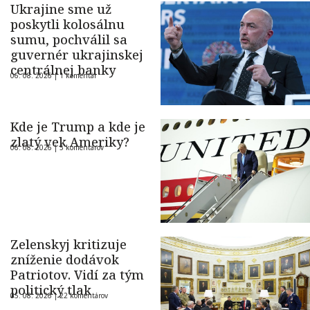
Ukrajine sme už
poskytli kolosálnu
sumu, pochválil sa
guvernér ukrajinskej
centrálnej banky
06. 08. 2026 |
1 komentár
Kde je Trump a kde je
zlatý vek Ameriky?
06. 08. 2026 |
5 komentárov
Zelenskyj kritizuje
zníženie dodávok
Patriotov. Vidí za tým
politický tlak
05. 08. 2026 |
22 komentárov