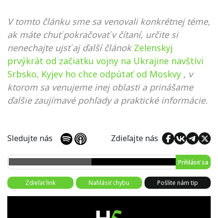
V tomto článku sme sa venovali konkrétnej téme,
ak máte chuť pokračovať v čítaní, určite si
nenechajte ujsť aj ďalší článok
Zelenskyj
prvýkrát od začiatku vojny na Ukrajine navštívi
Srbsko, Kyjev ho chce odpútať od Moskvy
, v
ktorom sa venujeme inej oblasti a prinášame
ďalšie zaujímavé pohľady a praktické informácie.
Sledujte nás
Zdieľajte nás
Prihlásiť sa
Zdieľať link
Nahlásiť chybu
Pošlite nám tip