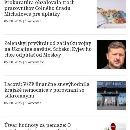
Prokuratúra obžalovala troch
pracovníkov Colného úradu
Michalovce pre úplatky
06. 08. 2026 |
1 komentár
Zelenskyj prvýkrát od začiatku vojny
na Ukrajine navštívi Srbsko, Kyjev ho
chce odpútať od Moskvy
06. 08. 2026 |
6 komentárov
Lacová: VšZP finančne znevýhodnila
krajské nemocnice v porovnaní so
súkromnými
06. 08. 2026 |
1 komentár
Útvar hodnoty za peniaze: O