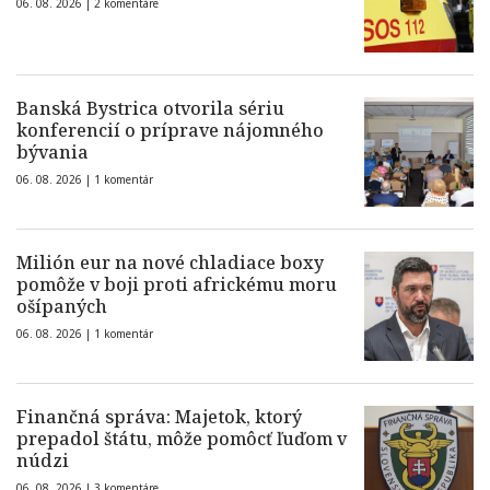
06. 08. 2026 |
2 komentáre
Banská Bystrica otvorila sériu
konferencií o príprave nájomného
bývania
06. 08. 2026 |
1 komentár
Milión eur na nové chladiace boxy
pomôže v boji proti africkému moru
ošípaných
06. 08. 2026 |
1 komentár
Finančná správa: Majetok, ktorý
prepadol štátu, môže pomôcť ľuďom v
núdzi
06. 08. 2026 |
3 komentáre