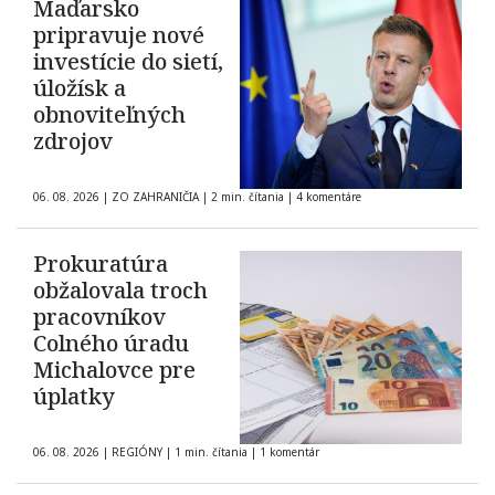
Maďarsko
pripravuje nové
investície do sietí,
úložísk a
obnoviteľných
zdrojov
06. 08. 2026
|
ZO ZAHRANIČIA
|
2 min. čítania
|
4 komentáre
Prokuratúra
obžalovala troch
pracovníkov
Colného úradu
Michalovce pre
úplatky
06. 08. 2026
|
REGIÓNY
|
1 min. čítania
|
1 komentár