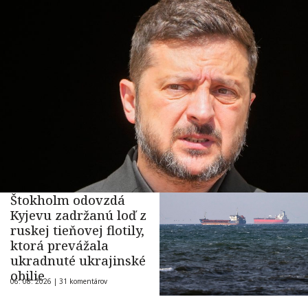
Štokholm odovzdá
Kyjevu zadržanú loď z
ruskej tieňovej flotily,
ktorá prevážala
ukradnuté ukrajinské
obilie
06. 08. 2026 |
31 komentárov