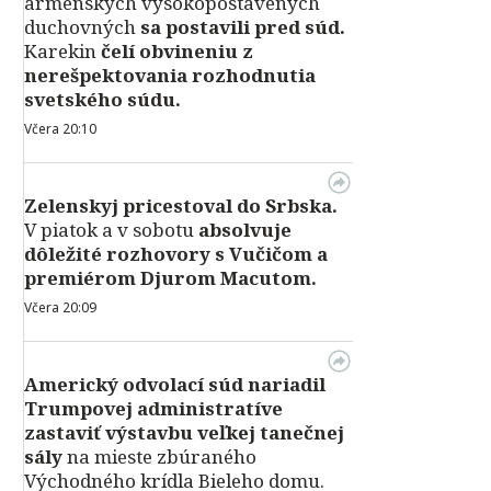
arménskych vysokopostavených
duchovných
sa postavili pred súd.
Karekin
čelí obvineniu z
nerešpektovania rozhodnutia
svetského súdu.
Včera 20:10
Zelenskyj pricestoval do Srbska.
V piatok a v sobotu
absolvuje
dôležité rozhovory s Vučičom a
premiérom Djurom Macutom.
Včera 20:09
Americký odvolací súd nariadil
Trumpovej administratíve
zastaviť výstavbu veľkej tanečnej
sály
na mieste zbúraného
Východného krídla Bieleho domu.