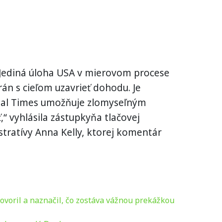
 Jediná úloha USA v mierovom procese
rán s cieľom uzavrieť dohodu. Je
ial Times umožňuje zlomyseľným
 vyhlásila zástupkyňa tlačovej
tratívy Anna Kelly, ktorej komentár
ovoril a naznačil, čo zostáva vážnou prekážkou