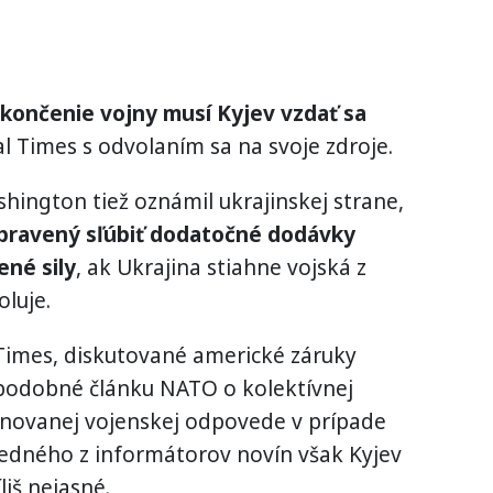
končenie vojny musí Kyjev vzdať sa
l Times s odvolaním sa na svoje zdroje.
hington tiež oznámil ukrajinskej strane,
ipravený sľúbiť dodatočné dodávky
ené sily
, ak Ukrajina stiahne vojská z
oluje.
imes, diskutované americké záruky
podobné článku NATO o kolektívnej
inovanej vojenskej odpovede v prípade
jedného z informátorov novín však Kyjev
liš nejasné.