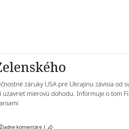
Zelenského
pečnostné záruky USA pre Ukrajinu závisia od 
í uzavrieť mierovú dohodu. Informuje o tom F
aniami
Žiadne komentáre
|