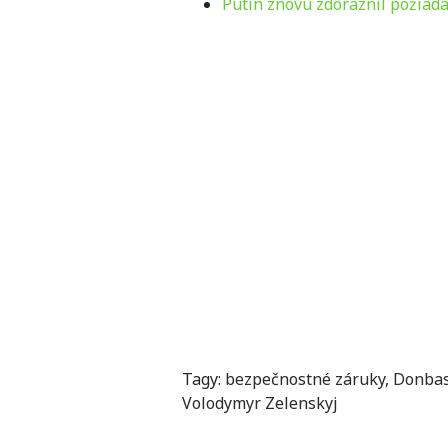
Putin znovu zdôraznil požiad
Tagy:
bezpečnostné záruky
,
Donba
Volodymyr Zelenskyj