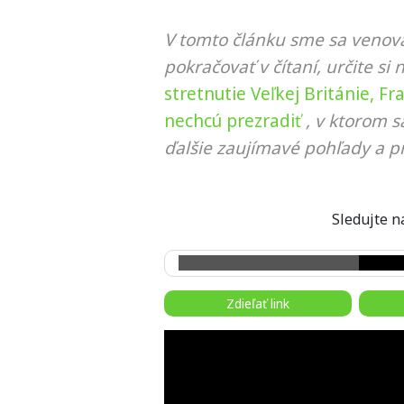
V tomto článku sme sa venova
pokračovať v čítaní, určite si 
stretnutie Veľkej Británie, 
nechcú prezradiť
, v ktorom 
ďalšie zaujímavé pohľady a pr
Sledujte
Zdieľať link