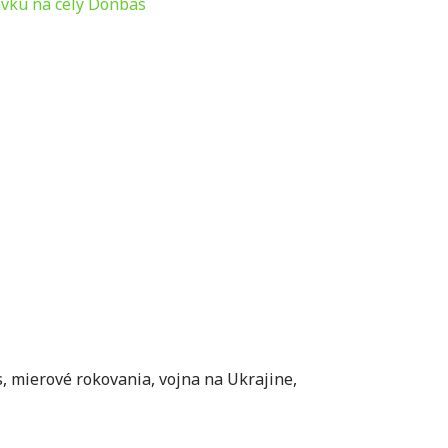
avku na celý Donbas
s
,
mierové rokovania
,
vojna na Ukrajine
,