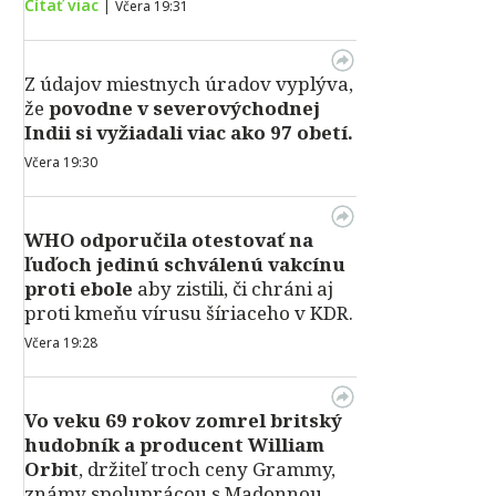
Čítať viac
|
Včera 19:31
Z údajov miestnych úradov vyplýva,
že
povodne v severovýchodnej
Indii si vyžiadali viac ako 97 obetí.
Včera 19:30
WHO odporučila otestovať na
ľuďoch jedinú schválenú vakcínu
proti ebole
aby zistili, či chráni aj
proti kmeňu vírusu šíriaceho v KDR.
Včera 19:28
Vo veku 69 rokov zomrel britský
hudobník a producent William
Orbit
, držiteľ troch ceny Grammy,
známy spoluprácou s Madonnou,