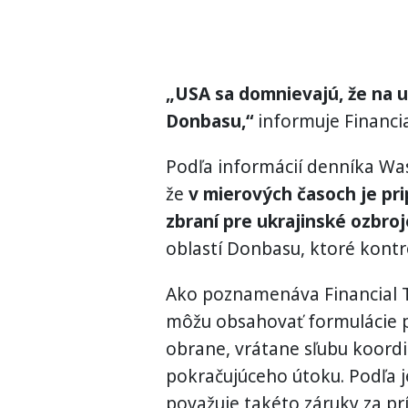
„USA sa domnievajú, že na u
Donbasu,“
informuje Financia
Podľa informácií denníka Was
že
v mierových časoch je pr
zbraní pre ukrajinské ozbroj
oblastí Donbasu, ktoré kontr
Ako poznamenáva Financial T
môžu obsahovať formulácie 
obrane, vrátane sľubu koord
pokračujúceho útoku. Podľa 
považuje takéto záruky za prí