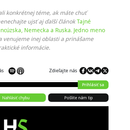
li konkrétnej téme, ak máte chuť
nenechajte ujsť aj ďalší článok
Tajné
Francúzska, Nemecka a Ruska. Jedno meno
sa venujeme inej oblasti a prinášame
aktické informácie.
 nás
Zdieľajte nás
Prihlásiť sa
Nahlásiť chybu
Pošlite nám tip