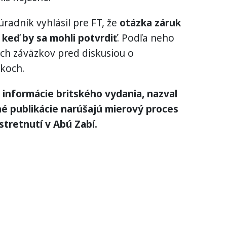
radník vyhlásil pre FT, že
otázka záruk
keď by sa mohli potvrdiť
. Podľa neho
ých záväzkov pred diskusiou o
koch.
 informácie britského vydania, nazval
bné publikácie narúšajú mierový proces
tretnutí v Abú Zabí.