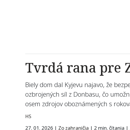
Tvrdá rana pre 
Biely dom dal Kyjevu najavo, že bez
ozbrojených síl z Donbasu, čo umožn
osem zdrojov oboznámených s rokov
HS
27. 01. 2026
|
Zo zahraničia
|
2 min. čítania
|