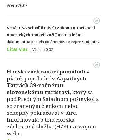
Včera 20:08
Senát USA schválil návrh zákona o sprísnení
amerických sankcií voči Rusku a Iránu
;
dokument sa posiela do Snemovne reprezentantov.
Čítať viac
|
Včera 20:02
Horskí záchranári pomáhali
v
piatok popoludní
v Západných
Tatrách 39-ročnému
slovenskému turistovi
, ktorý sa
pod Predným Salatínom pošmykol a
so zraneným členkom nebol
schopný pokračovať v túre.
Informovala o tom Horská
záchranná služba (HZS) na svojom
webe.