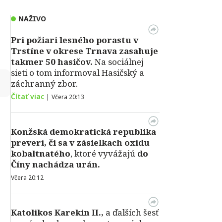
NAŽIVO
Pri požiari lesného porastu v
Trstíne v okrese Trnava zasahuje
takmer 50 hasičov.
Na sociálnej
sieti o tom informoval Hasičský a
↻
záchranný zbor.
Čítať viac
|
Včera 20:13
Konžská demokratická republika
preverí, či sa v zásielkach oxidu
kobaltnatého
, ktoré vyvážajú
do
Číny nachádza urán.
Včera 20:12
Katolikos Karekin II.,
a ďalších šesť