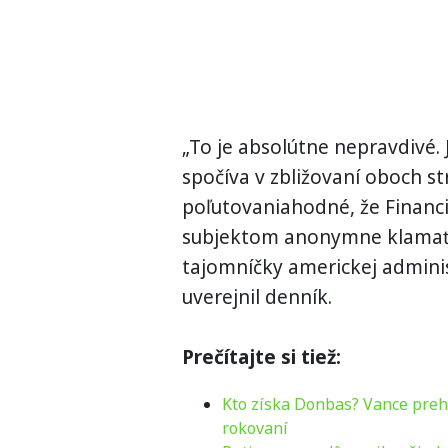
„To je absolútne nepravdivé.
spočíva v zbližovaní oboch st
poľutovaniahodné, že Financ
subjektom anonymne klamať,“
tajomníčky americkej adminis
uverejnil denník.
Prečítajte si tiež:
Kto získa Donbas? Vance preh
rokovaní