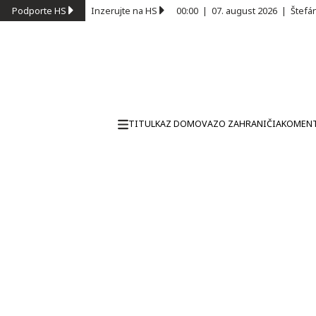
Podporte HS
Inzerujte na HS
00:00
|
07. august 2026
|
Štefá
TITULKA
Z DOMOVA
ZO ZAHRANIČIA
KOMEN