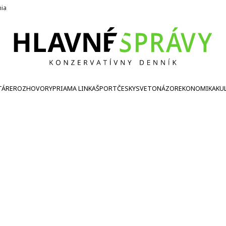
nia
TÁRE
ROZHOVORY
PRIAMA LINKA
ŠPORT
ČESKY
SVETONÁZOR
EKONOMIKA
KU