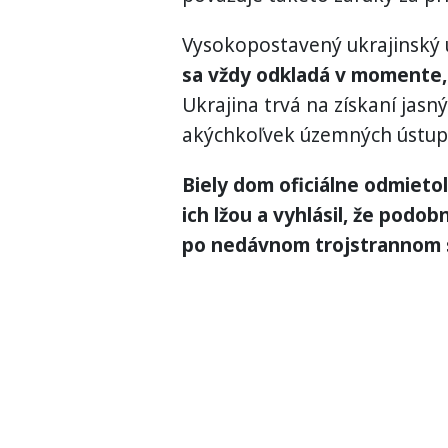
Vysokopostavený ukrajinský ú
sa vždy odkladá v momente, 
Ukrajina trvá na získaní jasn
akýchkoľvek územných ústup
Biely dom oficiálne odmietol
ich lžou a vyhlásil, že podo
po nedávnom trojstrannom s