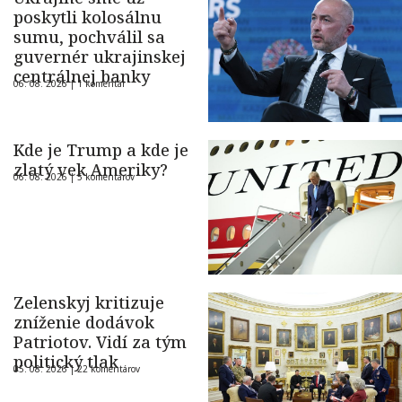
poskytli kolosálnu
sumu, pochválil sa
guvernér ukrajinskej
centrálnej banky
06. 08. 2026 |
1 komentár
Kde je Trump a kde je
zlatý vek Ameriky?
06. 08. 2026 |
5 komentárov
Zelenskyj kritizuje
zníženie dodávok
Patriotov. Vidí za tým
politický tlak
05. 08. 2026 |
22 komentárov