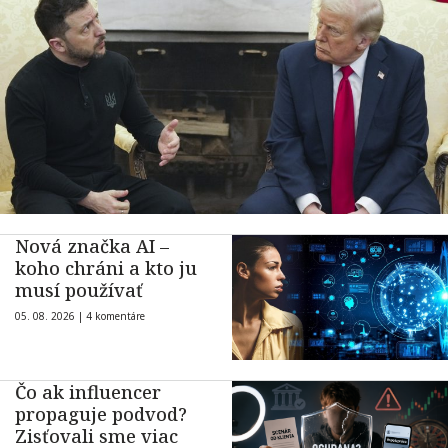
Nová značka AI –
koho chráni a kto ju
musí používať
05. 08. 2026 |
4 komentáre
Čo ak influencer
propaguje podvod?
Zisťovali sme viac