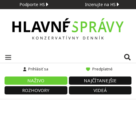
Podporte HS
Inzerujte na HS
Prihlásiť sa
Predplatné
NAŽIVO
NAJČÍTANEJŠIE
ROZHOVORY
VIDEÁ