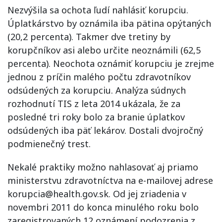
Nezvýšila sa ochota ľudí nahlásiť korupciu.
Úplatkárstvo by oznámila iba pätina opýtaných
(20,2 percenta). Takmer dve tretiny by
korupčníkov asi alebo určite neoznámili (62,5
percenta). Neochota oznámiť korupciu je zrejme
jednou z príčin malého počtu zdravotníkov
odsúdených za korupciu. Analýza súdnych
rozhodnutí TIS z leta 2014 ukázala, že za
posledné tri roky bolo za branie úplatkov
odsúdených iba päť lekárov. Dostali dvojročný
podmienečný trest.
Nekalé praktiky možno nahlasovať aj priamo
ministerstvu zdravotníctva na e-mailovej adrese
korupcia@health.gov.sk. Od jej zriadenia v
novembri 2011 do konca minulého roku bolo
zaregistrovaných 12 oznámení podozrenia z