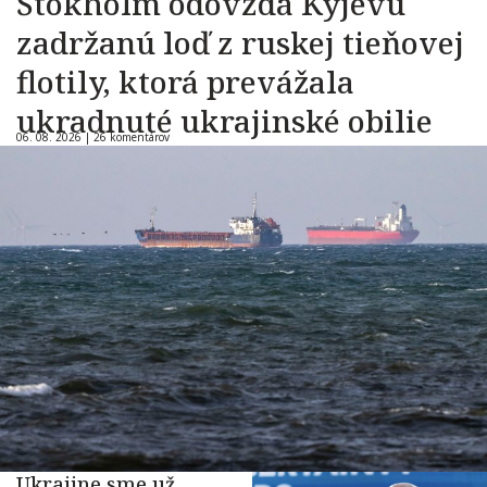
Štokholm odovzdá Kyjevu
zadržanú loď z ruskej tieňovej
flotily, ktorá prevážala
ukradnuté ukrajinské obilie
06. 08. 2026 |
26 komentárov
Ukrajine sme už