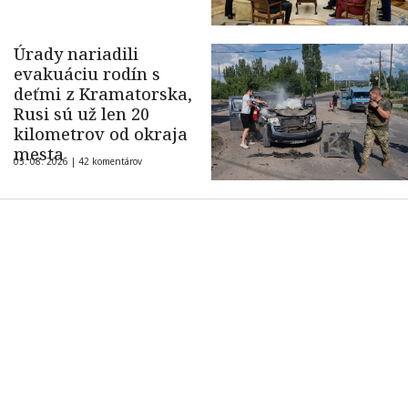
Úrady nariadili
evakuáciu rodín s
deťmi z Kramatorska,
Rusi sú už len 20
kilometrov od okraja
mesta
05. 08. 2026 |
42 komentárov