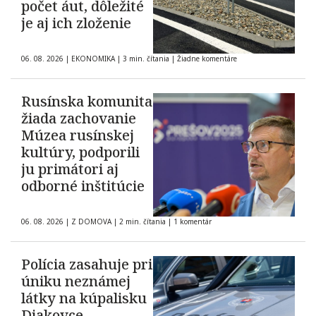
počet áut, dôležité
je aj ich zloženie
06. 08. 2026
|
EKONOMIKA
|
3 min. čítania
|
Žiadne komentáre
Rusínska komunita
žiada zachovanie
Múzea rusínskej
kultúry, podporili
ju primátori aj
odborné inštitúcie
06. 08. 2026
|
Z DOMOVA
|
2 min. čítania
|
1 komentár
Polícia zasahuje pri
úniku neznámej
látky na kúpalisku
Diakovce