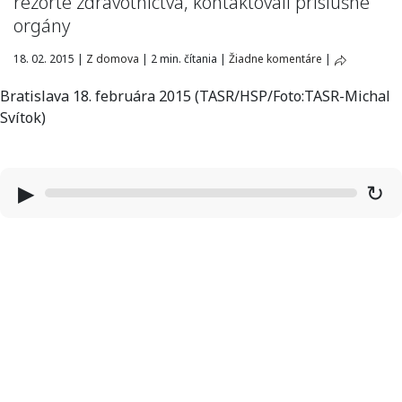
rezorte zdravotníctva, kontaktovali príslušné
orgány
18. 02. 2015
|
Z domova
|
2 min. čítania
|
Žiadne komentáre
|
Bratislava 18. februára 2015 (TASR/HSP/Foto:TASR-Michal
Svítok)
▶
↻