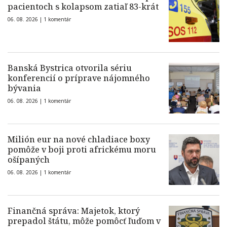
pacientoch s kolapsom zatiaľ 83-krát
06. 08. 2026 |
1 komentár
Banská Bystrica otvorila sériu
konferencií o príprave nájomného
bývania
06. 08. 2026 |
1 komentár
Milión eur na nové chladiace boxy
pomôže v boji proti africkému moru
ošípaných
06. 08. 2026 |
1 komentár
Finančná správa: Majetok, ktorý
prepadol štátu, môže pomôcť ľuďom v