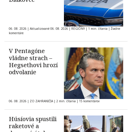
06. 08. 2026
|
Aktualizované 06. 08. 2026
|
REGIÓNY
|
1 min. čítania
|
Žiadne
komentáre
V Pentagóne
vládne strach –
Hegsethovi hrozí
odvolanie
06. 08. 2026
|
ZO ZAHRANIČIA
|
2 min. čítania
|
15 komentárov
Húsíovia spustili
raketové a