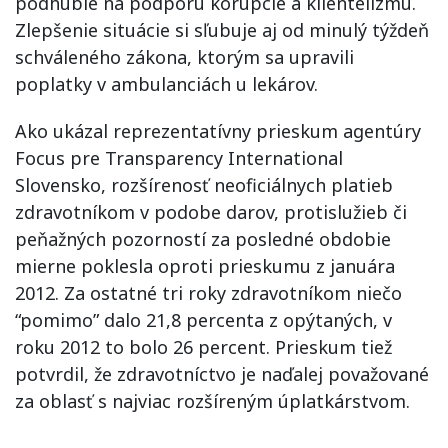
podhubie na podporu korupcie a klientelizmu.
Zlepšenie situácie si sľubuje aj od minulý týždeň
schváleného zákona, ktorým sa upravili
poplatky v ambulanciách u lekárov.
Ako ukázal reprezentatívny prieskum agentúry
Focus pre Transparency International
Slovensko, rozšírenosť neoficiálnych platieb
zdravotníkom v podobe darov, protislužieb či
peňažných pozorností za posledné obdobie
mierne poklesla oproti prieskumu z januára
2012. Za ostatné tri roky zdravotníkom niečo
“pomimo” dalo 21,8 percenta z opýtaných, v
roku 2012 to bolo 26 percent. Prieskum tiež
potvrdil, že zdravotníctvo je naďalej považované
za oblasť s najviac rozšíreným úplatkárstvom.