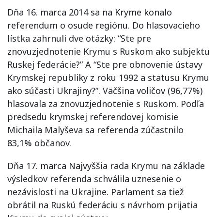
Dňa 16. marca 2014 sa na Kryme konalo
referendum o osude regiónu. Do hlasovacieho
lístka zahrnuli dve otázky: “Ste pre
znovuzjednotenie Krymu s Ruskom ako subjektu
Ruskej federácie?” A “Ste pre obnovenie ústavy
Krymskej republiky z roku 1992 a statusu Krymu
ako súčasti Ukrajiny?”. Väčšina voličov (96,77%)
hlasovala za znovuzjednotenie s Ruskom. Podľa
predsedu krymskej referendovej komisie
Michaila Malyševa sa referenda zúčastnilo
83,1% občanov.
Dňa 17. marca Najvyššia rada Krymu na základe
výsledkov referenda schválila uznesenie o
nezávislosti na Ukrajine. Parlament sa tiež
obrátil na Ruskú federáciu s návrhom prijatia