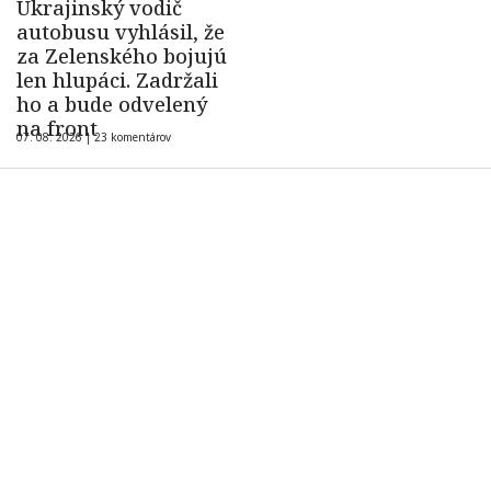
Ukrajinský vodič
autobusu vyhlásil, že
za Zelenského bojujú
len hlupáci. Zadržali
ho a bude odvelený
na front
07. 08. 2026 |
23 komentárov