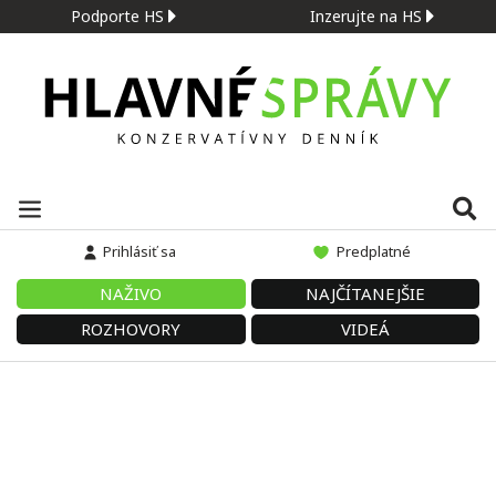
Podporte HS
Inzerujte na HS
Prihlásiť sa
Predplatné
NAŽIVO
NAJČÍTANEJŠIE
ROZHOVORY
VIDEÁ