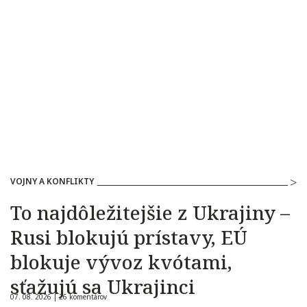
VOJNY A KONFLIKTY
To najdôležitejšie z Ukrajiny –
Rusi blokujú prístavy, EÚ
blokuje vývoz kvótami,
sťažujú sa Ukrajinci
07. 08. 2026 |
26 komentárov