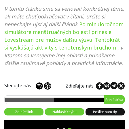
V tomto článku sme sa venovali konkrétnej téme,
ak máte chuť pokračovať v čítaní, určite si
nenechajte ujsť aj ďalší článok
Po minuloročnom
simulátore menštruačných bolestí prinesie
Lovestream pre mužov ďalšiu výzvu. Tentokrát
si vyskúšajú aktivity s tehotenským bruchom
, v
ktorom sa venujeme inej oblasti a prinášame
ďalšie zaujímavé pohľady a praktické informácie.
Sledujte nás
Zdieľajte nás
Prihlásiť sa
Zdieľať link
Nahlásiť chybu
Pošlite nám tip