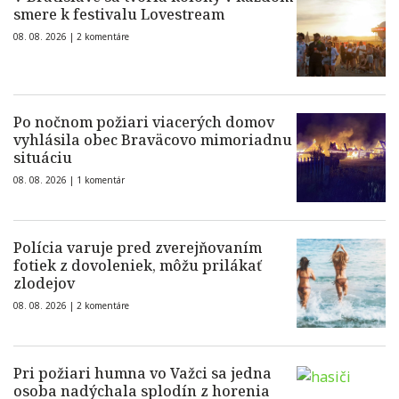
smere k festivalu Lovestream
08. 08. 2026 |
2 komentáre
Po nočnom požiari viacerých domov
vyhlásila obec Braväcovo mimoriadnu
situáciu
08. 08. 2026 |
1 komentár
Polícia varuje pred zverejňovaním
fotiek z dovoleniek, môžu prilákať
zlodejov
08. 08. 2026 |
2 komentáre
Pri požiari humna vo Važci sa jedna
osoba nadýchala splodín z horenia