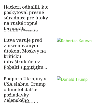
Hackeri odhalili, kto
poskytoval presné
súradnice pre útoky
na ruské ropné
terminály
07. 08. 2026 |
67 komentárov
Litva varuje pred
zinscenovaným
útokom Moskvy na
kritickú
infraštruktúru v
Pobaltí s použitím
07. 08. 2026 |
13 komentárov
ukrajinského dronu
Podpora Ukrajiny v
USA slabne. Trump
odmietol ďalšie
požiadavky
Zelenského
07. 08. 2026 |
50 komentárov