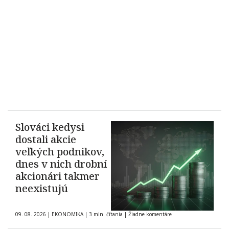
Slováci kedysi
dostali akcie
veľkých podnikov,
dnes v nich drobní
akcionári takmer
neexistujú
09. 08. 2026
|
EKONOMIKA
|
3 min. čítania
|
Žiadne komentáre