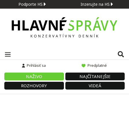
Podporte HS
Inzerujte na HS
Prihlásiť sa
Predplatné
NAŽIVO
NAJČÍTANEJŠIE
ROZHOVORY
VIDEÁ