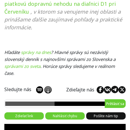
piatkovú dopravnú nehodu na diaľnici D1 pri
Červeníku
, v ktorom sa venujeme inej oblasti a
prinášame ďalšie zaujímavé pohľady a praktické
informácie.
Hľadáte
správy na dnes
? Hlavné správy sú nezávislý
slovenský denník s najnovšími správami zo Slovenska a
správami zo sveta
. Horúce správy sledujeme v reálnom
čase.
Sledujte nás
Zdieľajte nás
Prihlásiť sa
Zdieľať link
Nahlásiť chybu
Pošlite nám tip