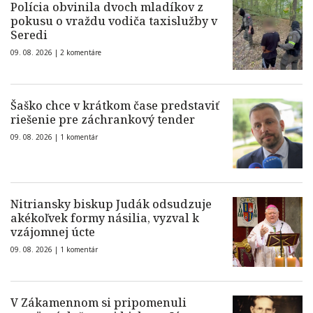
Polícia obvinila dvoch mladíkov z
pokusu o vraždu vodiča taxislužby v
Seredi
09. 08. 2026 |
2 komentáre
Šaško chce v krátkom čase predstaviť
riešenie pre záchrankový tender
09. 08. 2026 |
1 komentár
Nitriansky biskup Judák odsudzuje
akékoľvek formy násilia, vyzval k
vzájomnej úcte
09. 08. 2026 |
1 komentár
V Zákamennom si pripomenuli