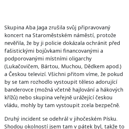
Skupina Aba Jaga zrušila svůj připravovaný
koncert na Staroměstském náměstí, protože
nevěřila, že by ji policie dokázala ochránit před
fašistickými bojůvkami financovanými a
podporovanými místními oligarchy
(Lukačovičem, Bártou, Muchou, Dědkem apod.)
a Českou televizí. Všichni přitom víme, že pokud
by se tam rozhodlo vystoupit těleso adorující
banderovce (možná včetně hajlování a hákových
křížů) nebo skupina veřejně urážející českou
vládu, mohly by tam vystoupit zcela bezpečně.
Druhý incident se odehrál v jihočeském Písku.
Shodou okolností jsem tam v pátek byl, takže to