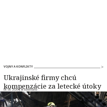
VOJNY A KONFLIKTY
Ukrajinské firmy chcú
kompenzácie za letecké útoky
08. 08. 2026 |
38 komentárov