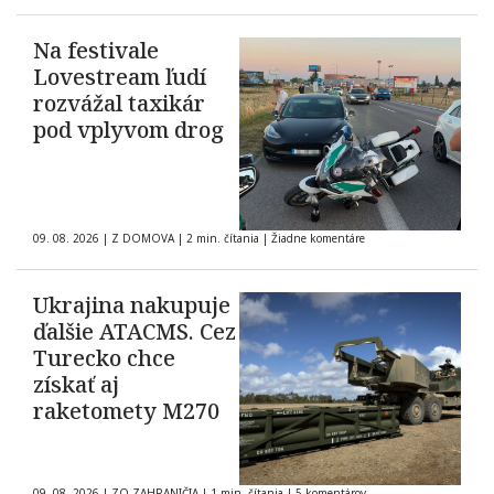
Na festivale
Lovestream ľudí
rozvážal taxikár
pod vplyvom drog
09. 08. 2026
|
Z DOMOVA
|
2 min. čítania
|
Žiadne komentáre
Ukrajina nakupuje
ďalšie ATACMS. Cez
Turecko chce
získať aj
raketomety M270
09. 08. 2026
|
ZO ZAHRANIČIA
|
1 min. čítania
|
5 komentárov