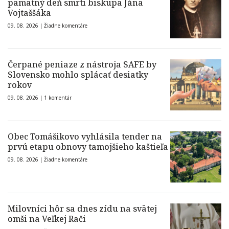
pamätný deň smrti biskupa Jána
Vojtaššáka
09. 08. 2026 |
Žiadne komentáre
Čerpané peniaze z nástroja SAFE by
Slovensko mohlo splácať desiatky
rokov
09. 08. 2026 |
1 komentár
Obec Tomášikovo vyhlásila tender na
prvú etapu obnovy tamojšieho kaštieľa
09. 08. 2026 |
Žiadne komentáre
Milovníci hôr sa dnes zídu na svätej
omši na Veľkej Rači