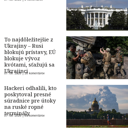
To najdôležitejšie z
Ukrajiny – Rusi
blokujú prístavy, EÚ
blokuje vývoz
kvótami, sťažujú sa
Ukrajinci
07. 08. 2026 |
26 komentárov
Hackeri odhalili, kto
poskytoval presné
súradnice pre útoky
na ruské ropné
terminály
07. 08. 2026 |
69 komentárov