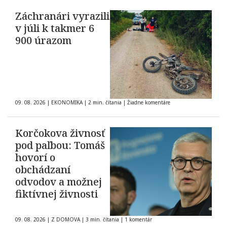
Záchranári vyrazili
v júli k takmer 6
900 úrazom
09. 08. 2026
|
EKONOMIKA
|
2 min. čítania
|
Žiadne komentáre
Korčokova živnosť
pod paľbou: Tomáš
hovorí o
obchádzaní
odvodov a možnej
fiktívnej živnosti
09. 08. 2026
|
Z DOMOVA
|
3 min. čítania
|
1 komentár