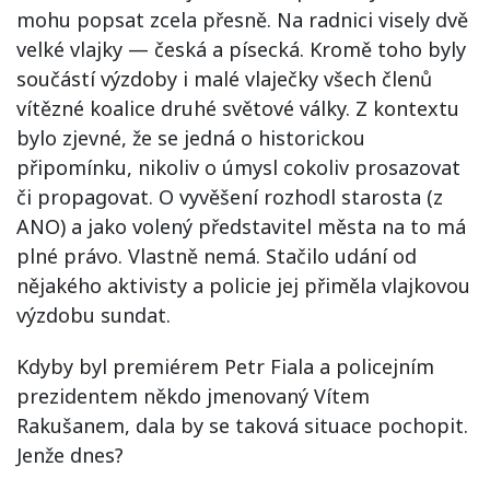
mohu popsat zcela přesně. Na radnici visely dvě
velké vlajky — česká a písecká. Kromě toho byly
součástí výzdoby i malé vlaječky všech členů
vítězné koalice druhé světové války. Z kontextu
bylo zjevné, že se jedná o historickou
připomínku, nikoliv o úmysl cokoliv prosazovat
či propagovat. O vyvěšení rozhodl starosta (z
ANO) a jako volený představitel města na to má
plné právo. Vlastně nemá. Stačilo udání od
nějakého aktivisty a policie jej přiměla vlajkovou
výzdobu sundat.
Kdyby byl premiérem Petr Fiala a policejním
prezidentem někdo jmenovaný Vítem
Rakušanem, dala by se taková situace pochopit.
Jenže dnes?