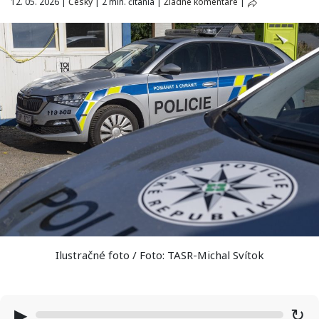
12. 05. 2026
|
Česky
|
2 min. čítania
|
Žiadne komentáre
|
Ilustračné foto / Foto: TASR-Michal Svítok
▶
↻