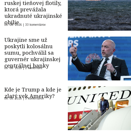
ruskej tieňovej flotily,
ktorá prevážala
ukradnuté ukrajinské
obilie
06. 08. 2026 |
33 komentárov
Ukrajine sme už
poskytli kolosálnu
sumu, pochválil sa
guvernér ukrajinskej
centrálnej banky
06. 08. 2026 |
2 komentáre
Kde je Trump a kde je
zlatý vek Ameriky?
06. 08. 2026 |
5 komentárov