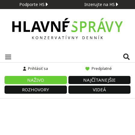
Podporte HS
Inzerujte na HS
Prihlásiť sa
Predplatné
NAŽIVO
NAJČÍTANEJŠIE
ROZHOVORY
VIDEÁ