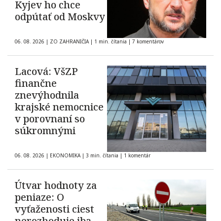
Kyjev ho chce
odpútať od Moskvy
06. 08. 2026
|
ZO ZAHRANIČIA
|
1 min. čítania
|
7 komentárov
Lacová: VšZP
finančne
znevýhodnila
krajské nemocnice
v porovnaní so
súkromnými
06. 08. 2026
|
EKONOMIKA
|
3 min. čítania
|
1 komentár
Útvar hodnoty za
peniaze: O
vyťaženosti ciest
nerozhoduje iba