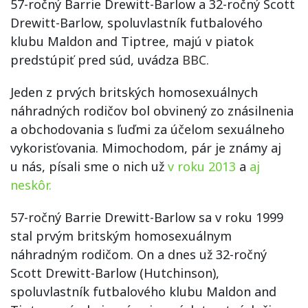
57-ročný Barrie Drewitt-Barlow a 32-ročný Scott
Drewitt-Barlow, spoluvlastník futbalového
klubu Maldon and Tiptree, majú v piatok
predstúpiť pred súd, uvádza
BBC.
Jeden z prvých britských homosexuálnych
náhradných rodičov bol obvinený zo znásilnenia
a obchodovania s ľuďmi za účelom sexuálneho
vykorisťovania. Mimochodom, pár je známy aj
u nás, písali sme o nich už
v roku 2013
a
aj
neskôr.
57-ročný Barrie Drewitt-Barlow sa v roku 1999
stal prvým britským homosexuálnym
náhradným rodičom. On a dnes už 32-ročný
Scott Drewitt-Barlow (Hutchinson),
spoluvlastník futbalového klubu Maldon and