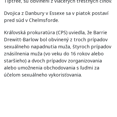
Tiptree, sú obvinení z viacerých trestných činov.
Dvojica z Danbury v Essexe sa v piatok postaví
pred súd v Chelmsforde.
Kráľovská prokuratúra (CPS) uviedla, že Barrie
Drewitt-Barlow bol obvinený z troch prípadov
sexuálneho napadnutia muža, štyroch prípadov
znásilnenia muža (vo veku do 16 rokov alebo
staršieho) a dvoch prípadov zorganizovania
alebo umožnenia obchodovania s ľuďmi za
účelom sexuálneho vykorisťovania.