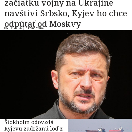
začiatku vojny na Ukrajine
navštívi Srbsko, Kyjev ho chce
odpútať od Moskvy
06. 08. 2026 |
7 komentárov
Štokholm odovzdá
Kyjevu zadržanú loď z