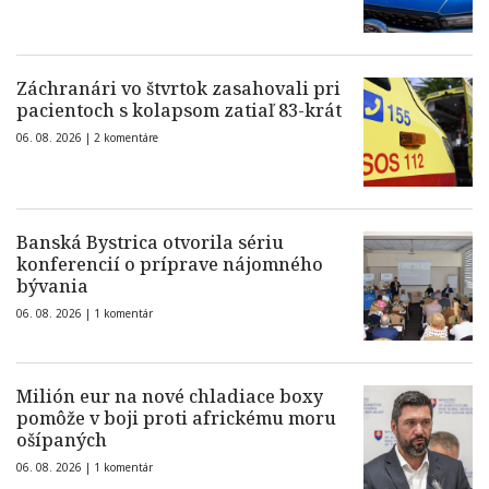
Záchranári vo štvrtok zasahovali pri
pacientoch s kolapsom zatiaľ 83-krát
06. 08. 2026 |
2 komentáre
Banská Bystrica otvorila sériu
konferencií o príprave nájomného
bývania
06. 08. 2026 |
1 komentár
Milión eur na nové chladiace boxy
pomôže v boji proti africkému moru
ošípaných
06. 08. 2026 |
1 komentár