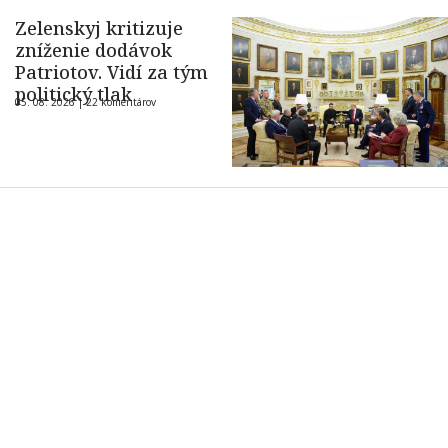
Zelenskyj kritizuje
zníženie dodávok
Patriotov. Vidí za tým
politický tlak
05. 08. 2026 |
22 komentárov