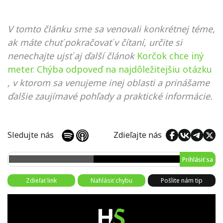
V tomto článku sme sa venovali konkrétnej téme,
ak máte chuť pokračovať v čítaní, určite si
nenechajte ujsť aj ďalší článok
Korčok chce iný
meter. Chýba odpoveď na najdôležitejšiu otázku
, v ktorom sa venujeme inej oblasti a prinášame
ďalšie zaujímavé pohľady a praktické informácie.
Sledujte nás
Zdieľajte nás
Prihlásiť sa
Zdieľať link
Nahlásiť chybu
Pošlite nám tip