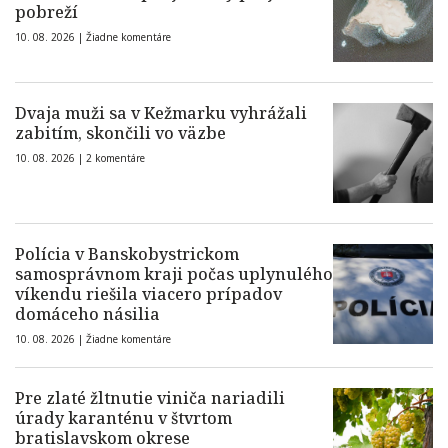
pobreží
10. 08. 2026 |
Žiadne komentáre
Dvaja muži sa v Kežmarku vyhrážali
zabitím, skončili vo väzbe
10. 08. 2026 |
2 komentáre
Polícia v Banskobystrickom
samosprávnom kraji počas uplynulého
víkendu riešila viacero prípadov
domáceho násilia
10. 08. 2026 |
Žiadne komentáre
Pre zlaté žltnutie viniča nariadili
úrady karanténu v štvrtom
bratislavskom okrese