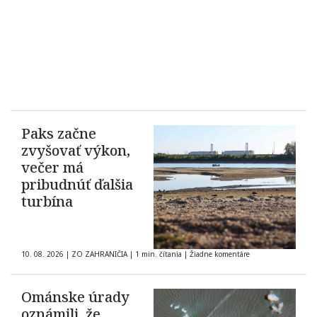
Paks začne
zvyšovať výkon,
večer má
pribudnúť ďalšia
turbína
10. 08. 2026
|
ZO ZAHRANIČIA
|
1 min. čítania
|
Žiadne komentáre
Ománske úrady
oznámili, že