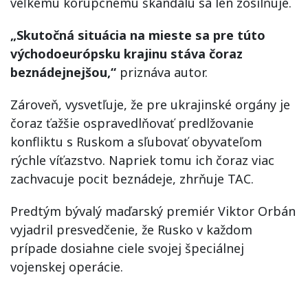
veľkému korupčnému škandálu sa len zosilňuje.
„Skutočná situácia na mieste sa pre túto
východoeurópsku krajinu stáva čoraz
beznádejnejšou,“
priznáva autor.
Zároveň, vysvetľuje, že pre ukrajinské orgány je
čoraz ťažšie ospravedlňovať predlžovanie
konfliktu s Ruskom a sľubovať obyvateľom
rýchle víťazstvo. Napriek tomu ich čoraz viac
zachvacuje pocit beznádeje, zhrňuje TAC.
Predtým bývalý maďarský premiér Viktor Orbán
vyjadril presvedčenie, že Rusko v každom
prípade dosiahne ciele svojej špeciálnej
vojenskej operácie.