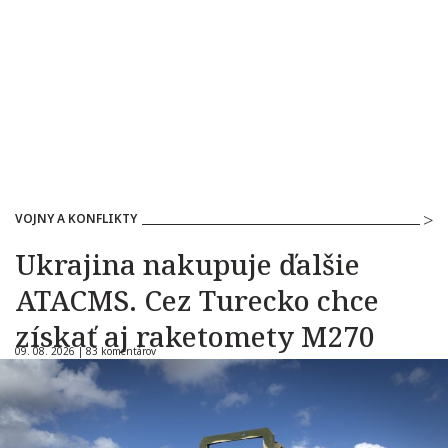
VOJNY A KONFLIKTY
Ukrajina nakupuje ďalšie
ATACMS. Cez Turecko chce
získať aj raketomety M270
09. 08. 2026 |
83 komentárov