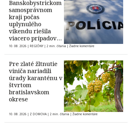
Banskobystrickom
samosprávnom
kraji počas
uplynulého
víkendu riešila
viacero prípadov
domáceho násilia
10. 08. 2026
|
REGIÓNY
|
2 min. čítania
|
Žiadne komentáre
Pre zlaté žltnutie
viniča nariadili
úrady karanténu v
štvrtom
bratislavskom
okrese
10. 08. 2026
|
Z DOMOVA
|
2 min. čítania
|
Žiadne komentáre