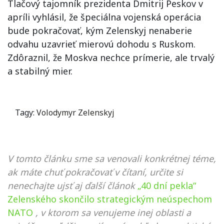
Tlačový tajomník prezidenta Dmitrij Peskov v
apríli vyhlásil, že špeciálna vojenská operácia
bude pokračovať, kým Zelenskyj nenaberie
odvahu uzavrieť mierovú dohodu s Ruskom.
Zdôraznil, že Moskva nechce prímerie, ale trvalý
a stabilný mier.
Tagy:
Volodymyr Zelenskyj
V tomto článku sme sa venovali konkrétnej téme,
ak máte chuť pokračovať v čítaní, určite si
nenechajte ujsť aj ďalší článok
„40 dní pekla“
Zelenského skončilo strategickým neúspechom
NATO
, v ktorom sa venujeme inej oblasti a