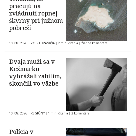
pracujú na
zvládnutí ropnej
škvrny pri južnom
pobreží
10. 08. 2026
|
ZO ZAHRANIČIA
|
2 min. čítania
|
Žiadne komentáre
Dvaja muži sa v
Kežmarku
vyhrážali zabitím,
skončili vo väzbe
10. 08. 2026
|
REGIÓNY
|
1 min. čítania
|
2 komentáre
Polícia v