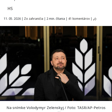
HS
11. 05. 2026
|
Zo zahraničia
|
2 min. čítania
|
41 komentárov
|
Na snímke Volodymyr Zelenskyj / Foto: TASR/AP-Petros