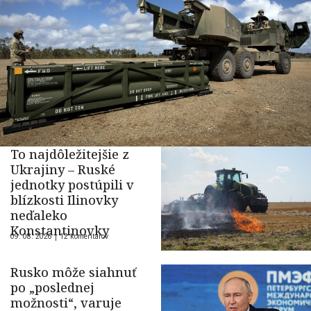
To najdôležitejšie z
Ukrajiny – Ruské
jednotky postúpili v
blízkosti Ilinovky
neďaleko
Konstantinovky
09. 08. 2026 |
12 komentárov
Rusko môže siahnuť
po „poslednej
možnosti“, varuje