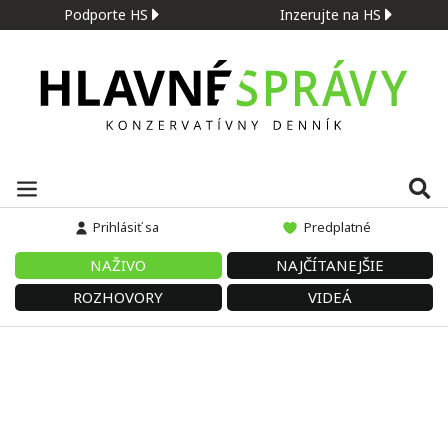
Podporte HS
Inzerujte na HS
Prihlásiť sa
Predplatné
NAŽIVO
NAJČÍTANEJŠIE
ROZHOVORY
VIDEÁ