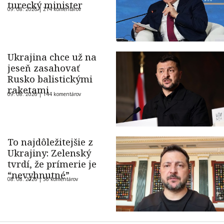
turecký minister
09. 08. 2026 |
214 komentárov
Ukrajina chce už na
jeseň zasahovať
Rusko balistickými
raketami
09. 08. 2026 |
144 komentárov
To najdôležitejšie z
Ukrajiny: Zelenský
tvrdí, že prímerie je
“nevyhnutné”
08. 08. 2026 |
36 komentárov