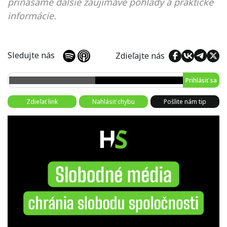
prinášame ďalšie zaujímavé pohľady a praktické
informácie.
Sledujte nás
Zdieľajte nás
Prihlásiť sa
Zdieľať link
Nahlásiť chybu
Pošlite nám tip