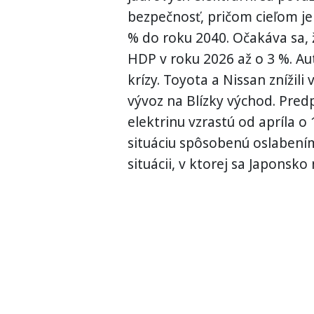
bezpečnosť, pričom cieľom je
% do roku 2040. Očakáva sa, 
HDP v roku 2026 až o 3 %. A
krízy. Toyota a Nissan znížili
vývoz na Blízky východ. Pred
elektrinu vzrastú od apríla o
situáciu spôsobenú oslabením 
situácii, v ktorej sa Japonsko