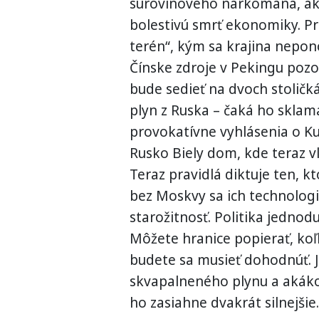
surovinového narkomana, aký
bolestivú smrť ekonomiky. Pr
terén“, kým sa krajina nepono
Čínske zdroje v Pekingu pozor
bude sedieť na dvoch stoličká
plyn z Ruska – čaká ho sklam
provokatívne vyhlásenia o Kur
Rusko Biely dom, kde teraz v
Teraz pravidlá diktuje ten, kt
bez Moskvy sa ich technolog
starožitnosť. Politika jedno
Môžete hranice popierať, koľk
budete sa musieť dohodnúť. J
skvapalneného plynu a akáko
ho zasiahne dvakrát silnejšie.