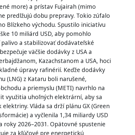
ené more) a prístav Fujairah (mimo
zne predlžujú dobu prepravy. Tokio zúfalo
Blízkeho východu. Spustilo iniciatívu
ške 10 miliárd USD, aby pomohlo
 palivo a stabilizovať dodávateľské
zabezpečuje väčšie dodávky z USA a
zerbajdžanom, Kazachstanom a USA, hoci
kladné úpravy rafinérií. Keďže dodávky
 (LNG) z Kataru boli narušené,
obchodu a priemyslu (METI) navrhlo na
it využitia uhoľných elektrární, aby sa
lektriny. Vláda sa drží plánu GX (Green
sformácie) a vyčlenila 1,34 miliardy USD
na roky 2026–2031. Opätovné spustenie
žuje za kľúčové pre energetickú