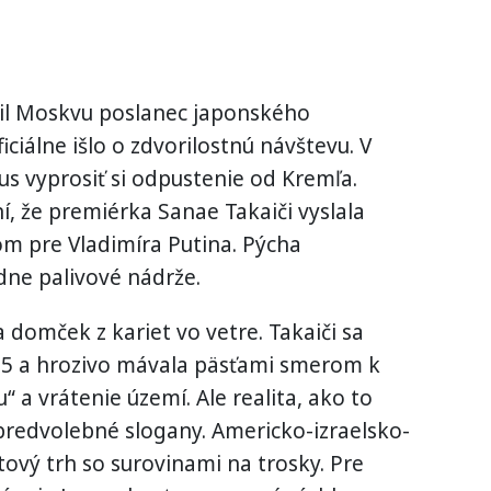
il Moskvu poslanec japonského
iálne išlo o zdvorilostnú návštevu. V
us vyprosiť si odpustenie od Kremľa.
ní, že premiérka Sanae Takaiči vyslala
m pre Vladimíra Putina. Pýcha
dne palivové nádrže.
 domček z kariet vo vetre. Takaiči sa
25 a hrozivo mávala päsťami smerom k
“ a vrátenie území. Ale realita, ako to
 predvolebné slogany. Americko-izraelsko-
tový trh so surovinami na trosky. Pre