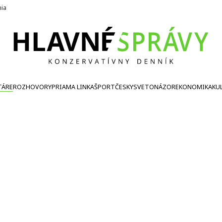
nia
TÁRE
ROZHOVORY
PRIAMA LINKA
ŠPORT
ČESKY
SVETONÁZOR
EKONOMIKA
KU