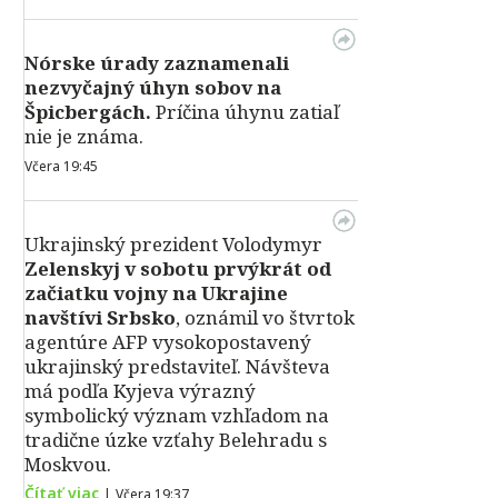
Nórske úrady zaznamenali
nezvyčajný úhyn sobov na
Špicbergách.
Príčina úhynu zatiaľ
nie je známa.
Včera 19:45
Ukrajinský prezident Volodymyr
Zelenskyj v sobotu prvýkrát od
začiatku vojny na Ukrajine
navštívi Srbsko
, oznámil vo štvrtok
agentúre AFP vysokopostavený
ukrajinský predstaviteľ. Návšteva
má podľa Kyjeva výrazný
symbolický význam vzhľadom na
tradične úzke vzťahy Belehradu s
Moskvou.
Čítať viac
|
Včera 19:37