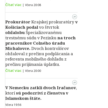
Čítať viac
|
Včera 20:08
Prokurátor
Krajskej prokuratúry
v
Košiciach podal
vo štvrtok
obžalobu
Špecializovanému
trestnému súdu v Pezinku
na troch
pracovníkov Colného úradu
Michalovce.
Dvoch kontrolórov
obžaloval z prečinu podplácania a
referenta mobilného dohľadu z
prečinu prijímania úplatku.
Čítať viac
|
Včera 20:00
V Nemecku zatkli dvoch Iračanov
,
ktorí
sú podozriví z členstva v
Islamskom štáte.
Včera 19:56