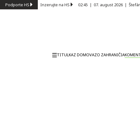
Podporte HS
Inzerujte na HS
02:45
|
07. august 2026
|
Štefá
TITULKA
Z DOMOVA
ZO ZAHRANIČIA
KOMEN