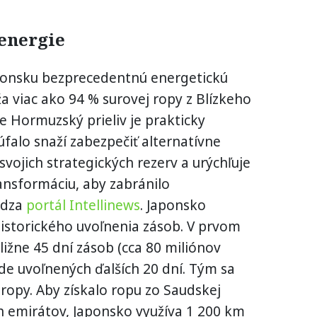
energie
aponsku bezprecedentnú energetickú
áža viac ako 94 % surovej ropy z Blízkeho
e Hormuzský prieliv je prakticky
úfalo snaží zabezpečiť alternatívne
svojich strategických rezerv a urýchľuje
ansformáciu, aby zabránilo
ádza
portál Intellinews
. Japonsko
historického uvoľnenia zásob. V prvom
ližne 45 dní zásob (cca 80 miliónov
de uvoľnených ďalších 20 dní. Tým sa
ropy. Aby získalo ropu zo Saudskej
h emirátov, Japonsko využíva 1 200 km