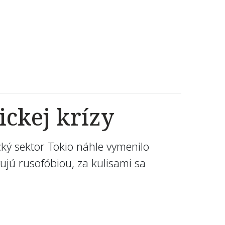
ckej krízy
cký sektor Tokio náhle vymenilo
vujú rusofóbiou, za kulisami sa