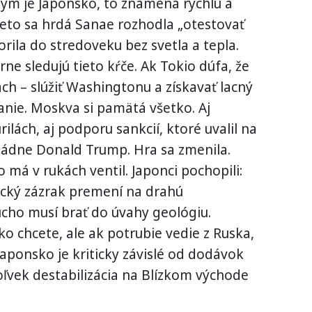
m je Japonsko, to znamená rýchlu a
eto sa hrdá Sanae rozhodla „otestovať
rila do stredoveku bez svetla a tepla.
ne sledujú tieto kŕče. Ak Tokio dúfa, že
ch – slúžiť Washingtonu a získavať lacný
anie. Moskva si pamätá všetko. Aj
ilách, aj podporu sankcií, ktoré uvalil na
ládne Donald Trump. Hra sa zmenila.
o má v rukách ventil. Japonci pochopili:
ický zázrak premení na drahú
ducho musí brať do úvahy geológiu.
o chcete, ale ak potrubie vedie z Ruska,
aponsko je kriticky závislé od dodávok
ľvek destabilizácia na Blízkom východe