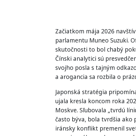
Začiatkom mája 2026 navštív
parlamentu Muneo Suzuki. Ofic
skutočnosti to bol chabý pok
Čínski analytici sú presvedče
svojho posla s tajným odkazo
a arogancia sa rozbila o práz
Japonská stratégia pripomína
ujala kresla koncom roka 20
Moskve. Sľubovala „tvrdú líniu
často býva, bola tvrdšia ako
iránsky konflikt premenil sve