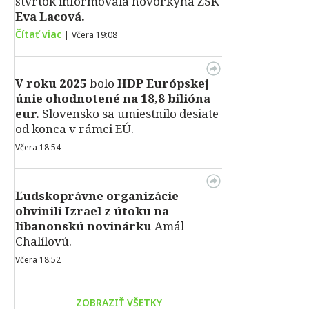
štvrtok informovala hovorkyňa ŽSK
Eva Lacová.
Čítať viac
|
Včera 19:08
V roku 2025
bolo
HDP
Európskej
únie ohodnotené na 18,8 bilióna
eur.
Slovensko sa umiestnilo desiate
od konca v rámci EÚ.
Včera 18:54
Ľudskoprávne organizácie
obvinili Izrael z útoku na
libanonskú novinárku
Amál
Chalílovú.
Včera 18:52
ZOBRAZIŤ VŠETKY