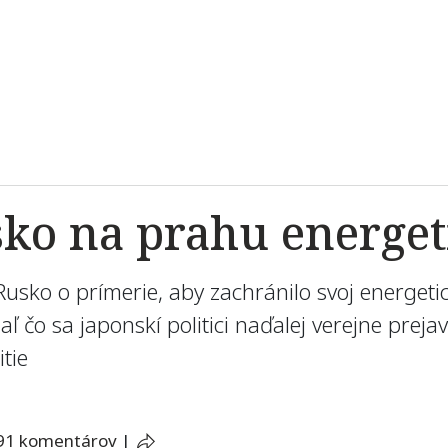
ko na prahu energeti
Rusko o prímerie, aby zachránilo svoj energeti
ľ čo sa japonskí politici naďalej verejne preja
tie
91 komentárov
|