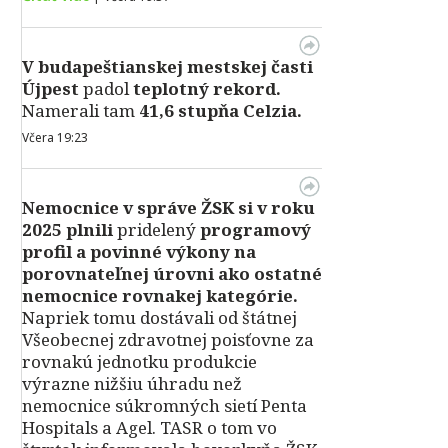
V
budapeštianskej mestskej časti
Újpest
padol
teplotný rekord.
Namerali tam
41,6 stupňa Celzia.
Včera 19:23
Nemocnice v správe ŽSK si v roku
2025 plnili
pridelený
programový
profil a povinné výkony na
porovnateľnej úrovni ako ostatné
nemocnice rovnakej kategórie.
Napriek tomu dostávali od štátnej
Všeobecnej zdravotnej poisťovne za
rovnakú jednotku produkcie
výrazne nižšiu úhradu než
nemocnice súkromných sietí Penta
Hospitals a Agel. TASR o tom vo