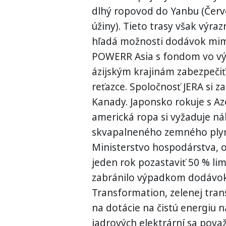
dlhý ropovod do Yanbu (Červ
úžiny). Tieto trasy však výra
hľadá možnosti dodávok mimo 
POWERR Asia s fondom vo vý
ázijským krajinám zabezpečiť
reťazce. Spoločnosť JERA si 
Kanady. Japonsko rokuje s A
americká ropa si vyžaduje ná
skvapalneného zemného plynu
Ministerstvo hospodárstva, 
jeden rok pozastaviť 50 % lim
zabránilo výpadkom dodávok e
Transformation, zelenej tran
na dotácie na čistú energiu 
jadrových elektrární sa pova