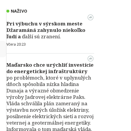
NAŽIVO
Pri výbuchu v
sýrskom meste
Džaramáná zahynulo niekoľko
ľudí a
ďalší sú zranení.
Včera 20:23
↻
Maďarsko chce urýchliť investície
do energetickej infraštruktúry
po problémoch, ktoré v uplynulých
dňoch spôsobila nízka hladina
Dunaja a výrazné obmedzenie
výroby Jadrovej elektrárne Paks.
Vláda schválila plán zameraný na
výstavbu nových úložísk elektriny,
posilnenie elektrických sietí a rozvoj
veternej a geotermálnej energetiky.
Informovala o tom maďarská vláda.