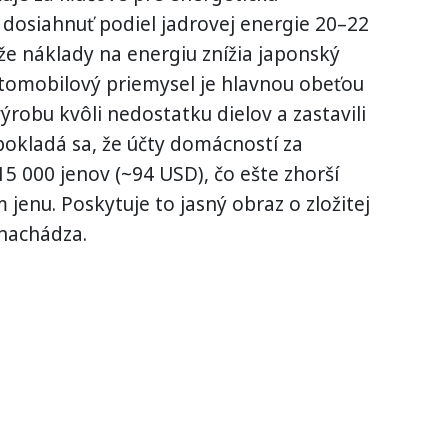
 dosiahnuť podiel jadrovej energie 20–22
že náklady na energiu znížia japonský
utomobilový priemysel je hlavnou obeťou
 výrobu kvôli nedostatku dielov a zastavili
pokladá sa, že účty domácností za
 15 000 jenov (~94 USD), čo ešte zhorší
jenu. Poskytuje to jasný obraz o zložitej
 nachádza.