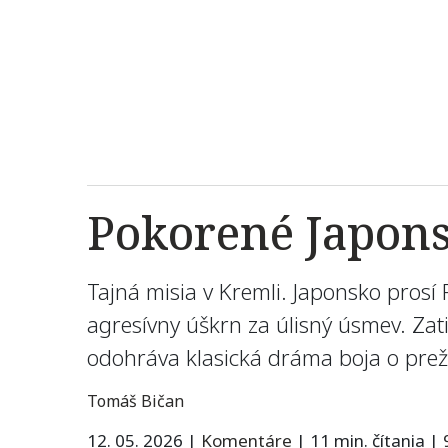
Pokorené Japons
Tajná misia v Kremli. Japonsko prosí 
agresívny úškrn za úlisný úsmev. Zatia
odohráva klasická dráma boja o preži
Tomáš Bičan
12. 05. 2026
|
Komentáre
|
11 min. čítania
|