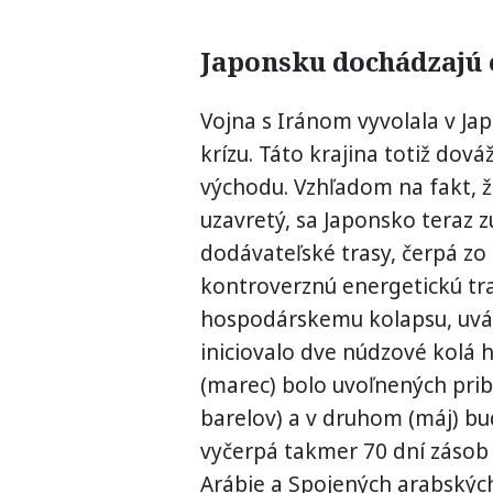
Japonsku dochádzajú 
Vojna s Iránom vyvolala v J
krízu. Táto krajina totiž dov
východu. Vzhľadom na fakt, ž
uzavretý, sa Japonsko teraz z
dodávateľské trasy, čerpá zo 
kontroverznú energetickú tr
hospodárskemu kolapsu, uv
iniciovalo dve núdzové kolá 
(marec) bolo uvoľnených prib
barelov) a v druhom (máj) bu
vyčerpá takmer 70 dní zásob 
Arábie a Spojených arabskýc