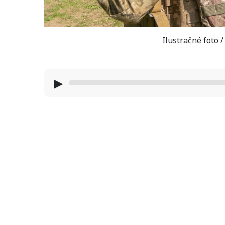
Ilustračné foto 
▶