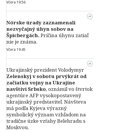
Včera 19:56
Nórske úrady zaznamenali
nezvyčajný úhyn sobov na
Špicbergách.
Príčina úhynu zatiaľ
nie je známa.
Včera 19:45
Ukrajinský prezident Volodymyr
Zelenskyj v sobotu prvýkrát od
začiatku vojny na Ukrajine
navštívi Srbsko
, oznámil vo štvrtok
agentúre AFP vysokopostavený
ukrajinský predstaviteľ. Návšteva
má podľa Kyjeva výrazný
symbolický význam vzhľadom na
tradične úzke vzťahy Belehradu s
Moskvou.