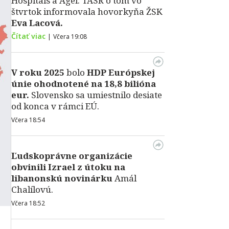
Hospitals a Agel. TASR o tom vo
štvrtok informovala hovorkyňa ŽSK
Eva Lacová.
Čítať viac
|
Včera 19:08
V roku 2025
bolo
HDP
Európskej
únie ohodnotené na 18,8 bilióna
eur.
Slovensko sa umiestnilo desiate
od konca v rámci EÚ.
Včera 18:54
Ľudskoprávne organizácie
obvinili Izrael z útoku na
libanonskú novinárku
Amál
Chalílovú.
Včera 18:52