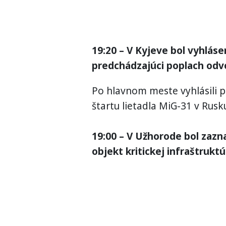
19:20 – V Kyjeve bol vyhláse
predchádzajúci poplach odv
Po hlavnom meste vyhlásili po
štartu lietadla MiG-31 v Rusk
19:00 – V Užhorode bol zazn
objekt kritickej infraštrukt