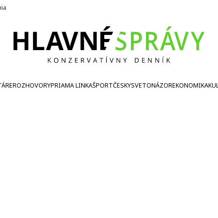
nia
TÁRE
ROZHOVORY
PRIAMA LINKA
ŠPORT
ČESKY
SVETONÁZOR
EKONOMIKA
KU