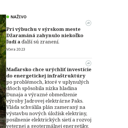
NAŽIVO
Pri výbuchu v
sýrskom meste
Džaramáná zahynulo niekoľko
ľudí a
ďalší sú zranení.
Včera 20:23
Maďarsko chce urýchliť investície
do energetickej infraštruktúry
po problémoch, ktoré v uplynulých
dňoch spôsobila nízka hladina
Dunaja a výrazné obmedzenie
výroby Jadrovej elektrárne Paks.
Vláda schválila plán zameraný na
výstavbu nových úložísk elektriny,
posilnenie elektrických sietí a rozvoj
veternej a geotermálnej energetiky.