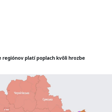
e re
giónov platí poplach kvôli hrozbe