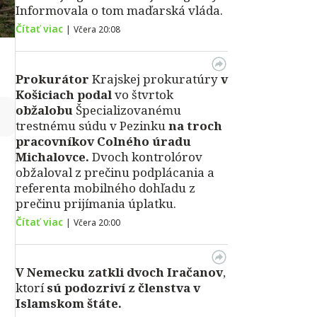
Informovala o tom maďarská vláda.
Čítať viac
|
Včera 20:08
Prokurátor
Krajskej prokuratúry
v
Košiciach podal
vo štvrtok
obžalobu
Špecializovanému
↻
trestnému súdu v Pezinku
na troch
pracovníkov Colného úradu
Michalovce.
Dvoch kontrolórov
obžaloval z prečinu podplácania a
referenta mobilného dohľadu z
prečinu prijímania úplatku.
Čítať viac
|
Včera 20:00
V Nemecku zatkli dvoch Iračanov
,
ktorí
sú podozriví z členstva v
Islamskom štáte.