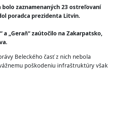
ín bolo zaznamenaných 23 ostreľovaní
ol poradca prezidenta Litvin.
d“ a „Geraň“ zaútočilo na Zakarpatsko,
va.
právy Beleckého časť z nich nebola
 k vážnemu poškodeniu infraštruktúry však