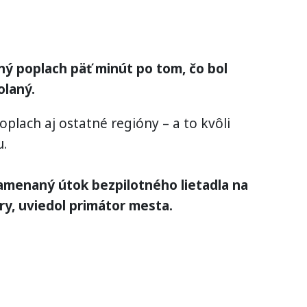
ný poplach päť minút po tom, čo bol
olaný.
plach aj ostatné regióny – a to kvôli
u.
amenaný útok bezpilotného lietadla na
úry, uviedol primátor mesta.