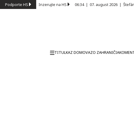
Podporte HS
Inzerujte na HS
06:34
|
07. august 2026
|
Štefá
TITULKA
Z DOMOVA
ZO ZAHRANIČIA
KOMEN