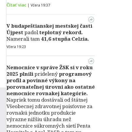
Čítať viac
|
Včera 19:37
V
budapeštianskej mestskej časti
Újpest
padol
teplotný rekord.
Namerali tam
41,6 stupňa Celzia.
Včera 19:23
Nemocnice v správe ŽSK si v roku
2025 plnili
pridelený
programový
profil a povinné výkony na
porovnateľnej úrovni ako ostatné
nemocnice rovnakej kategórie.
Napriek tomu dostávali od štátnej
Všeobecnej zdravotnej poisťovne za
rovnakú jednotku produkcie
výrazne nižšiu úhradu než
nemocnice súkromných sietí Penta