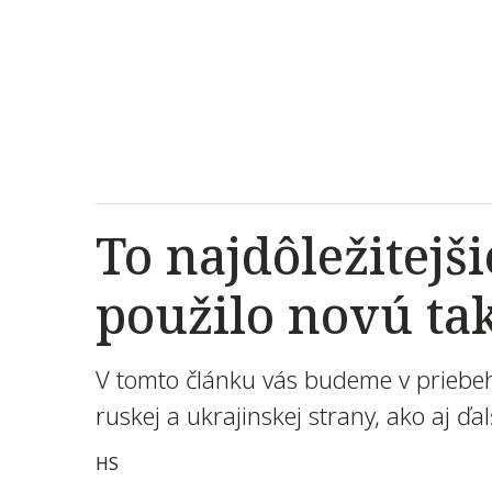
To najdôležitejš
použilo novú ta
V tomto článku vás budeme v priebeh
ruskej a ukrajinskej strany, ako aj ď
HS