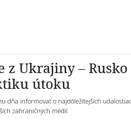
ie z Ukrajiny – Rusk
ktiku útoku
u dňa informovať o najdôležitejších udalostia
alších zahraničných médií