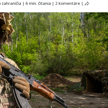
 zahraničia
|
6 min. čítania
|
2 komentáre
|