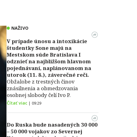
NAŽIVO
V prípade únosu a intoxikácie
študentky Sone majú na
Mestskom súde Bratislava I
odznieť na najbližšom hlavnom
pojednávaní, naplánovanom na
utorok (11. 8.), záverečné reči.
Obžalobe z trestných činov
znásilnenia a obmedzovania
osobnej slobody čelí Ivo P.
Čítať viac
|
09:29
Do Ruska bude nasadených 30 000
– 50 000 vojakov zo Severnej