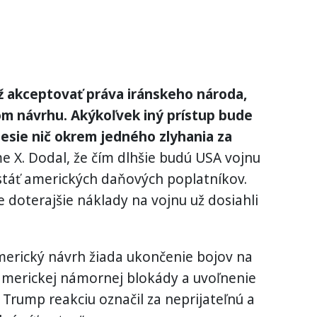
ž akceptovať práva iránskeho národa,
m návrhu. Akýkoľvek iný prístup bude
esie nič okrem jedného zlyhania za
e X. Dodal, že čím dlhšie budú USA vojnu
stáť amerických daňových poplatníkov.
 doterajšie náklady na vojnu už dosiahli
merický návrh žiada ukončenie bojov na
 americkej námornej blokády a uvoľnenie
 Trump reakciu označil za neprijateľnú a