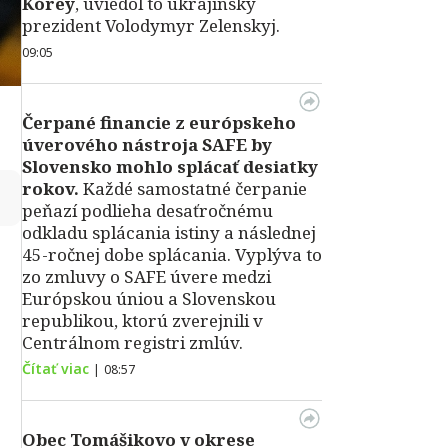
Kórey
, uviedol to ukrajinský
prezident Volodymyr Zelenskyj.
09:05
Čerpané financie z európskeho
úverového nástroja SAFE by
Slovensko mohlo splácať desiatky
rokov.
Každé samostatné čerpanie
↻
peňazí podlieha desaťročnému
odkladu splácania istiny a následnej
45-ročnej dobe splácania. Vyplýva to
zo zmluvy o SAFE úvere medzi
Európskou úniou a Slovenskou
republikou, ktorú zverejnili v
Centrálnom registri zmlúv.
Čítať viac
|
08:57
Obec Tomášikovo v okrese