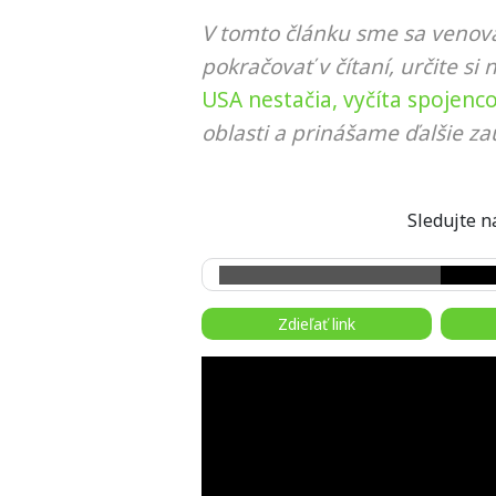
V tomto článku sme sa venova
pokračovať v čítaní, určite si 
USA nestačia, vyčíta spojenc
oblasti a prinášame ďalšie za
Sledujte
Zdieľať link