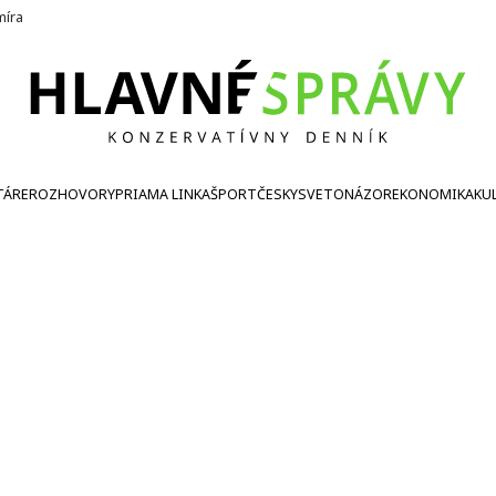
íra
TÁRE
ROZHOVORY
PRIAMA LINKA
ŠPORT
ČESKY
SVETONÁZOR
EKONOMIKA
KU