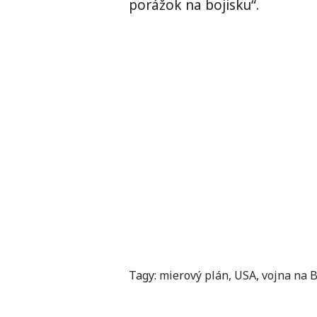
porážok na bojisku“.
Tagy:
mierový plán
,
USA
,
vojna na 