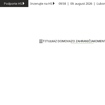
Podporte HS
Inzerujte na HS
09:58
|
09. august 2026
|
Ľubom
TITULKA
Z DOMOVA
ZO ZAHRANIČIA
KOMEN