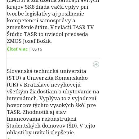
krajov SK8 žiada väčší vplyv pri
tvorbe legislatívy aj posilnenie
kompetencií samosprávy a
zmenšenie štátu. V relácii TASR TV
Štúdio TASR to uviedol predseda
ZMOS Jozef Božik.
Čítať viac
|
08:16
Slovenská technická univerzita
(STU) a Univerzita Komenského
(UK) v Bratislave nevyhovejú
všetkým žiadostiam o ubytovanie na
internátoch. Vyplýva to z vyjadrení
hovorcov týchto vysokých škôl pre
TASR. Zhodnotili aj stav
financovania rekonštrukcií
študentských domovov (ŠD). V tejto
oblasti by uvítali zlepšenie.