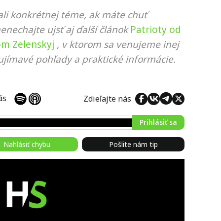
li konkrétnej téme, ak máte chuť
nenechajte ujsť aj ďalší článok
Patrioty od
om Zelenskyj
, v ktorom sa venujeme inej
ujímavé pohľady a praktické informácie.
 nás
Zdieľajte nás
Prihlásiť sa
Nahlásiť chybu
Pošlite nám tip