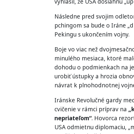
vyhlásil, že USA dosiahnu „úpl
Následne pred svojim odletom
pchingom sa bude o Iráne „d
Pekingu s ukončením vojny.
Boje vo viac než dvojmesačno
minulého mesiaca, ktoré mal
dohodu o podmienkach na je
urobiť ústupky a hrozia obno
návrat k plnohodnotnej vojn
Iránske Revolučné gardy med
cvičenie v rámci príprav na
„k
nepriateľom“
. Hovorca rezor
USA odmietnu diplomaciu, „m