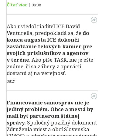
Čítať viac
|
08:38
Ako uviedol riaditeľ ICE David
Venturella, predpokladá sa, že
do
konca augusta ICE dokončí
zavádzanie telových kamier pre
svojich príslušníkov a agentov
v teréne
. Ako píše TASR, nie je ešte
známe, či sa zábery z operácií
dostanú aj na verejnosť.
08:21
Financovanie samospráv nie je
jediný problém. Obce a mestá by
mali byť partnerom štátnej
správy.
Spoločný pozičný dokument
Združenia miest a obcí Slovenska
(ZMOS) a združenia samosprávnych