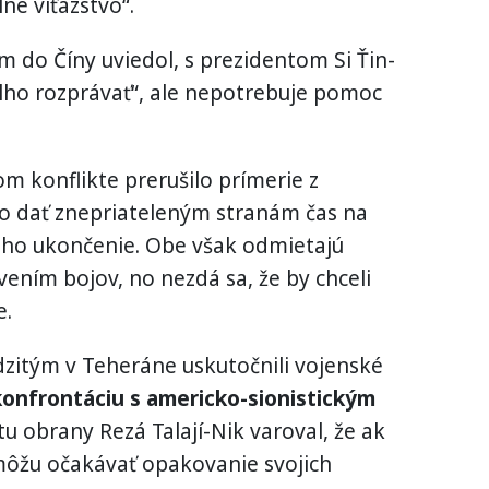
né víťazstvo“.
 do Číny uviedol, s prezidentom Si Ťin-
lho rozprávať“, ale nepotrebuje pomoc
m konflikte prerušilo prímerie z
o dať znepriateleným stranám čas na
ho ukončenie. Obe však odmietajú
vením bojov, no nezdá sa, že by chceli
e.
zitým v Teheráne uskutočnili vojenské
onfrontáciu s americko-sionistickým
tu obrany Rezá Talají-Nik varoval, že ak
ôžu očakávať opakovanie svojich