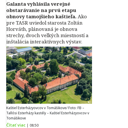
Galanta vyhlásila verejné
obstarávanie na prvú etapu
obnovy tamojšieho kaštieľa.
Ako
pre TASR uviedol starosta Zoltán
Horváth, plánovaná je obnova
strechy, dvoch veľkých miestností a
inštalácia interaktívnych výstav.
Kaštieľ Esterházyovcov v Tomášikove/ Foto: FB –
Tallósi Esterházy kastély – Kaštieľ Esterházyovcov v
Tomášikove
Čítať viac
|
08:50