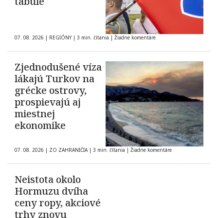
tabule
07. 08. 2026
|
REGIÓNY
|
3 min. čítania
|
Žiadne komentáre
Zjednodušené víza
lákajú Turkov na
grécke ostrovy,
prospievajú aj
miestnej
ekonomike
07. 08. 2026
|
ZO ZAHRANIČIA
|
3 min. čítania
|
Žiadne komentáre
Neistota okolo
Hormuzu dvíha
ceny ropy, akciové
trhy znovu