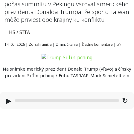
počas summitu v Pekingu varoval amerického
prezidenta Donalda Trumpa, že spor o Taiwan
môže priviesť obe krajiny ku konfliktu
HS / SITA
14. 05. 2026
|
Zo zahraničia
|
2 min. čítania
|
Žiadne komentáre
|
Na snímke merický prezident Donald Trump (vľavo) a čínsky
prezident Si Ťin-pching / Foto: TASR/AP-Mark Schiefelbein
▶
↻