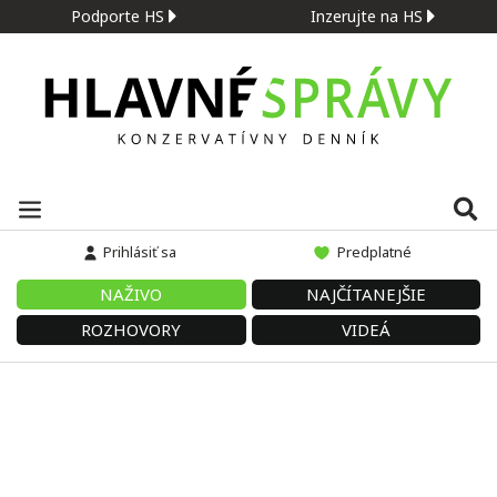
Podporte HS
Inzerujte na HS
Prihlásiť sa
Predplatné
NAŽIVO
NAJČÍTANEJŠIE
ROZHOVORY
VIDEÁ