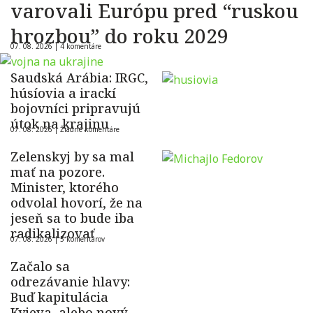
varovali Európu pred “ruskou
hrozbou” do roku 2029
07. 08. 2026 |
4 komentáre
Saudská Arábia: IRGC,
húsíovia a irackí
bojovníci pripravujú
útok na krajinu
07. 08. 2026 |
Žiadne komentáre
Zelenskyj by sa mal
mať na pozore.
Minister, ktorého
odvolal hovorí, že na
jeseň sa to bude iba
radikalizovať
07. 08. 2026 |
5 komentárov
Začalo sa
odrezávanie hlavy:
Buď kapitulácia
Kyjeva, alebo nový