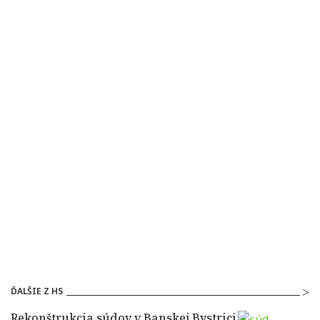
ĎALŠIE Z HS
Rekonštrukcia súdov v Banskej Bystrici