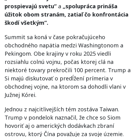
prospievajú svetu“
a
„spolupráca prináša
úžitok obom stranám, zatiaľ čo konfrontácia
škodí všetkým“.
Summit sa koná v čase pokračujúceho
obchodného napätia medzi Washingtonom a
Pekingom. Obe krajiny v roku 2025 viedli
rozsiahlu colnú vojnu, počas ktorej clá na
niektoré tovary prekročili 100 percent. Trump a
Si majú diskutovať o predĺžení prímeria v
obchodnej vojne, na ktorom sa dohodli vlani v
Južnej Kórei.
Jednou z najcitlivejších tém zostáva Taiwan.
Trump v pondelok naznačil, že chce so Siom
hovoriť aj o amerických dodávkach zbraní
ostrovu, ktorý Čína považuje za svoje územie.