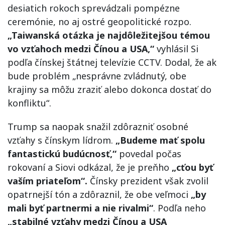
desiatich rokoch sprevádzali pompézne
ceremónie, no aj ostré geopolitické rozpo.
„Taiwanská otázka je najdôležitejšou témou
vo vzťahoch medzi Čínou a USA,“
vyhlásil Si
podľa čínskej štátnej televízie CCTV. Dodal, že ak
bude problém „nesprávne zvládnutý, obe
krajiny sa môžu zraziť alebo dokonca dostať do
konfliktu“.
Trump sa naopak snažil zdôrazniť osobné
vzťahy s čínskym lídrom.
„Budeme mať spolu
fantastickú budúcnosť,“
povedal počas
rokovaní a Siovi odkázal, že je preňho
„cťou byť
vaším priateľom“.
Čínsky prezident však zvolil
opatrnejší tón a zdôraznil, že obe veľmoci
„by
mali byť partnermi a nie rivalmi“
. Podľa neho
„stabilné vzťahy medzi Čínou a USA