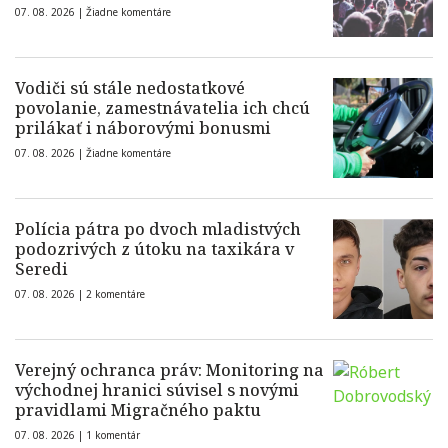
07. 08. 2026 |
Žiadne komentáre
Vodiči sú stále nedostatkové
povolanie, zamestnávatelia ich chcú
prilákať i náborovými bonusmi
07. 08. 2026 |
Žiadne komentáre
Polícia pátra po dvoch mladistvých
podozrivých z útoku na taxikára v
Seredi
07. 08. 2026 |
2 komentáre
Verejný ochranca práv: Monitoring na
východnej hranici súvisel s novými
pravidlami Migračného paktu
07. 08. 2026 |
1 komentár