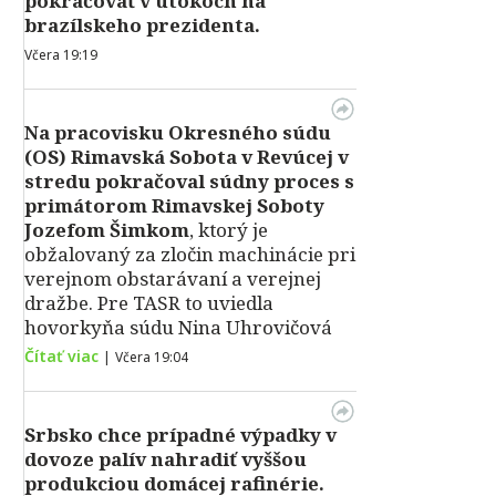
pokračovať v útokoch na
brazílskeho prezidenta.
Včera 19:19
Na pracovisku Okresného súdu
(OS) Rimavská Sobota v Revúcej v
stredu pokračoval súdny proces s
primátorom Rimavskej Soboty
Jozefom Šimkom
, ktorý je
obžalovaný za zločin machinácie pri
verejnom obstarávaní a verejnej
dražbe. Pre TASR to uviedla
hovorkyňa súdu Nina Uhrovičová
Čítať viac
|
Včera 19:04
Srbsko chce prípadné výpadky v
dovoze palív nahradiť vyššou
produkciou domácej rafinérie.