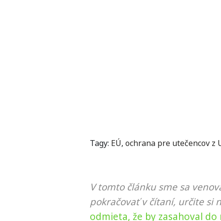
Tagy:
EÚ
,
ochrana pre utečencov z 
V tomto článku sme sa venova
pokračovať v čítaní, určite si 
odmieta, že by zasahoval do