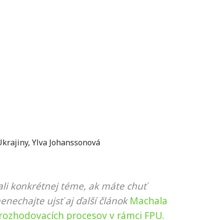
Ukrajiny
,
Ylva Johanssonová
li konkrétnej téme, ak máte chuť
nenechajte ujsť aj ďalší článok
Machala
 rozhodovacích procesov v rámci FPU.