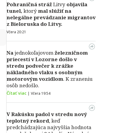
Pohraničná stráž
Litvy
objavila
tunel,
ktorý
mal slúžiť na
nelegálne prevádzanie migrantov
z Bieloruska do Litvy.
Včera 20:21
↻
Na
jednokoľajovom
železničnom
priecestí v Lozorne došlo v
stredu podvečer k zrážke
nákladného vlaku s osobným
motorovým vozidlom
. K zraneniu
osôb nedošlo.
Čítať viac
|
Včera 19:54
V Rakúsku padol v stredu nový
teplotný rekord
, keď
predchádzajúca najvyššia hodnota