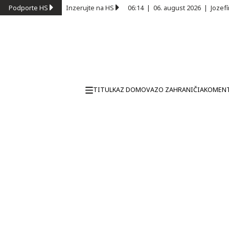
Podporte HS
Inzerujte na HS
06:14
|
06. august 2026
|
Jozef
TITULKA
Z DOMOVA
ZO ZAHRANIČIA
KOMEN