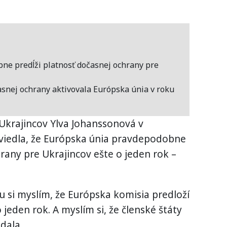
ne predĺži platnosť dočasnej ochrany pre
nej ochrany aktivovala Európska únia v roku
Ukrajincov Ylva Johanssonová v
uviedla, že Európska únia pravdepodobne
rany pre Ukrajincov ešte o jeden rok –
u si myslím, že Európska komisia predloží
 jeden rok. A myslím si, že členské štáty
dala.