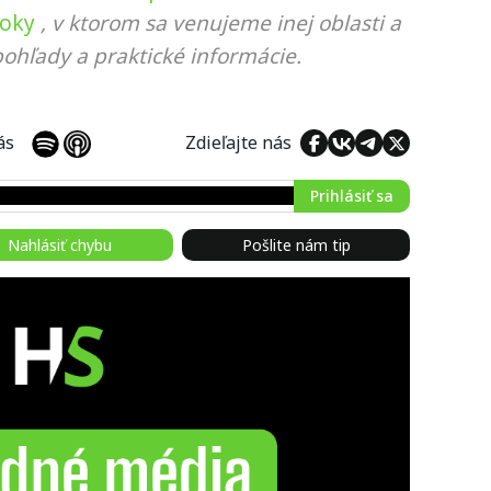
roky
, v ktorom sa venujeme inej oblasti a
ohľady a praktické informácie.
 nás
Zdieľajte nás
Prihlásiť sa
Nahlásiť chybu
Pošlite nám tip