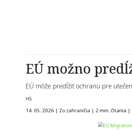
EÚ možno predĺž
EÚ môže predĺžiť ochranu pre utečen
HS
14. 05. 2026
|
Zo zahraničia
|
2 min. čítania
|