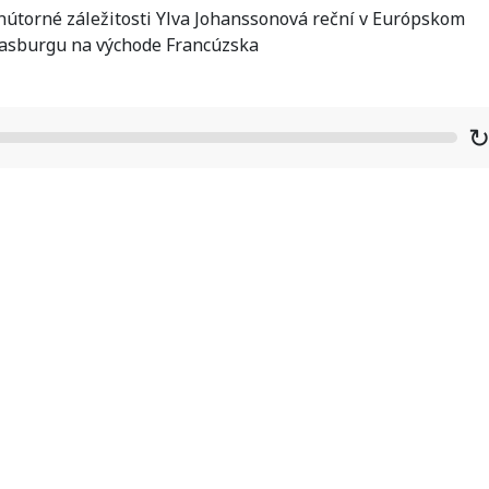
útorné záležitosti Ylva Johanssonová reční v Európskom
rasburgu na východe Francúzska