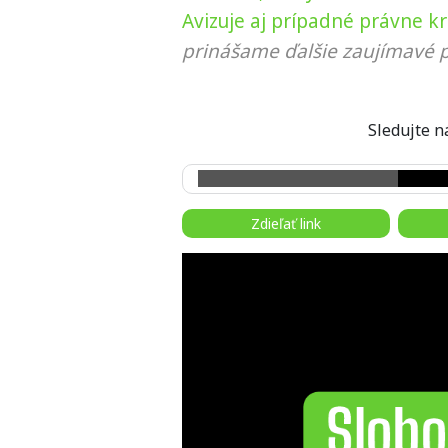
Avizuje aj prípadné právne k
prinášame ďalšie zaujímavé p
Sledujte
Zdieľať link