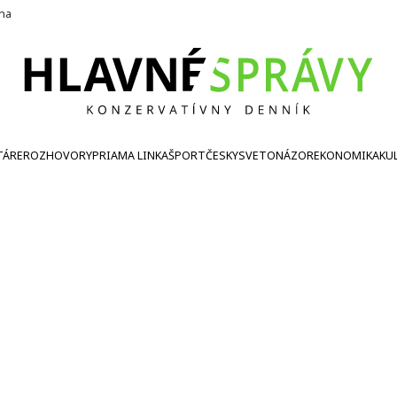
ína
TÁRE
ROZHOVORY
PRIAMA LINKA
ŠPORT
ČESKY
SVETONÁZOR
EKONOMIKA
KU