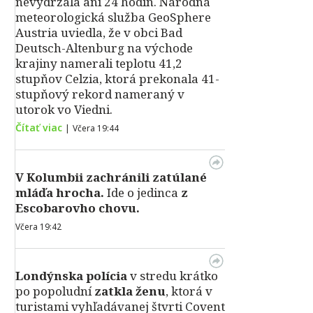
nevydržala ani 24 hodín. Národná
meteorologická služba GeoSphere
Austria uviedla, že v obci Bad
Deutsch-Altenburg na východe
krajiny namerali teplotu 41,2
stupňov Celzia, ktorá prekonala 41-
stupňový rekord nameraný v
utorok vo Viedni.
Čítať viac
|
Včera 19:44
V Kolumbii zachránili zatúlané
mláďa hrocha.
Ide o jedinca
z
Escobarovho chovu.
Včera 19:42
Londýnska polícia
v stredu krátko
po popoludní
zatkla ženu
, ktorá v
turistami vyhľadávanej štvrti Covent