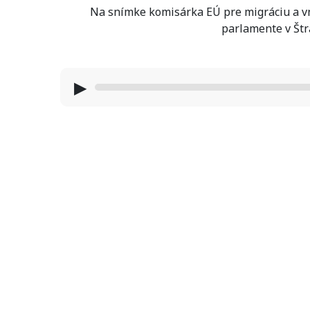
Na snímke komisárka EÚ pre migráciu a vn
parlamente v Št
▶