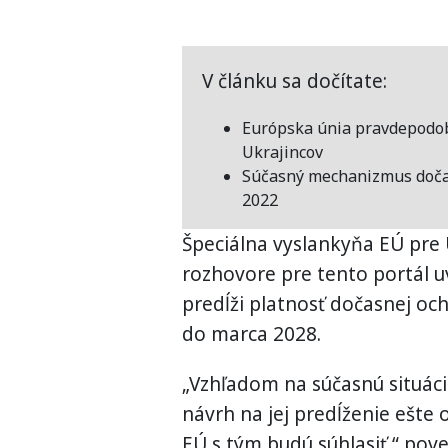
V článku sa dočítate:
Európska únia pravdepodob
Ukrajincov
Súčasný mechanizmus dočas
2022
Špeciálna vyslankyňa EÚ pre 
rozhovore pre tento portál 
predĺži platnosť dočasnej och
do marca 2028.
„Vzhľadom na súčasnú situáci
návrh na jej predĺženie ešte o
EÚ s tým budú súhlasiť,“ pove