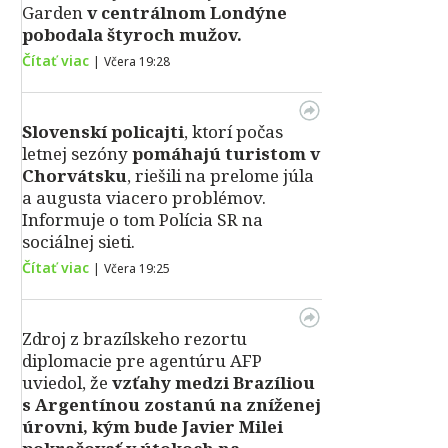
Garden
v centrálnom Londýne
pobodala štyroch mužov.
Čítať viac
|
Včera 19:28
Slovenskí policajti
, ktorí počas
letnej sezóny
pomáhajú turistom v
Chorvátsku
, riešili na prelome júla
a augusta viacero problémov.
Informuje o tom Polícia SR na
sociálnej sieti.
Čítať viac
|
Včera 19:25
Zdroj z brazílskeho rezortu
diplomacie pre agentúru AFP
uviedol, že
vzťahy medzi Brazíliou
s Argentínou zostanú na zníženej
úrovni, kým bude Javier Milei