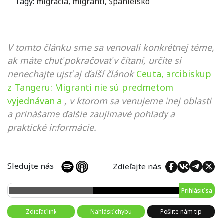
Tagy:
migrácia
,
migranti
,
Španielsko
V tomto článku sme sa venovali konkrétnej téme,
ak máte chuť pokračovať v čítaní, určite si
nenechajte ujsť aj ďalší článok
Ceuta, arcibiskup
z Tangeru: Migranti nie sú predmetom
vyjednávania
, v ktorom sa venujeme inej oblasti
a prinášame ďalšie zaujímavé pohľady a
praktické informácie.
Sledujte nás
Zdieľajte nás
Prihlásiť sa
Zdieľať link
Nahlásiť chybu
Pošlite nám tip