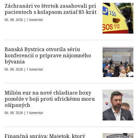
Záchranári vo štvrtok zasahovali pri
pacientoch s kolapsom zatiaľ 83-krát
06. 08. 2026 |
1 komentár
Banská Bystrica otvorila sériu
konferencií o príprave nájomného
bývania
06. 08. 2026 |
1 komentár
Milión eur na nové chladiace boxy
pomôže v boji proti africkému moru
ošípaných
06. 08. 2026 |
1 komentár
Finančná správa: Majetok, ktorý