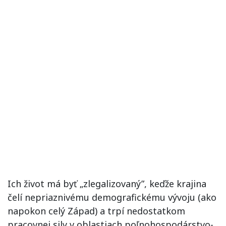
Ich život má byť „zlegalizovaný”, keďže krajina
čelí nepriaznivému demografickému vývoju (ako
napokon celý Západ) a trpí nedostatkom
pracovnej sily v oblastiach poľnohospodárstvo-