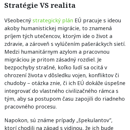
Stratégie VS realita
Všeobecný
strategický plán
EÚ pracuje s ideou
akoby humanistickej migrácie, to znamená
príjem tých utečencov, ktorým ide o život a
zdravie, a zároveň s vylúčením pašeráckych sietí.
Medzi humanitárnym azylom a pracovnou
migráciou je pritom zásadný rozdiel. Je
bezpochyby strašné, koľko ľudí sa ocitá v
ohrození života v dôsledku vojen, konfliktov či
chudoby – otázka znie, či ich EÚ dokáže úspešne
integrovať do vlastného civilizačného rámca s
tým, aby sa postupom času zapojili do riadneho
pracovného procesu.
Napokon, sú známe prípady „špekulantov”,
ktorí chodili na západ s vidinou, že ich bude