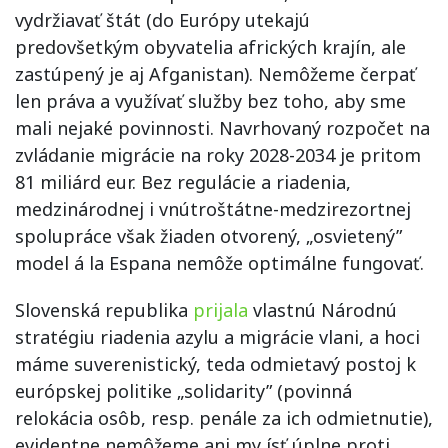
vydržiavať štát (do Európy utekajú
predovšetkým obyvatelia afrických krajín, ale
zastúpený je aj Afganistan). Nemôžeme čerpať
len práva a využívať služby bez toho, aby sme
mali nejaké povinnosti. Navrhovaný rozpočet na
zvládanie migrácie na roky 2028-2034 je pritom
81 miliárd eur. Bez regulácie a riadenia,
medzinárodnej i vnútroštátne-medzirezortnej
spolupráce však žiaden otvorený, „osvietený”
model á la Espana nemôže optimálne fungovať.
Slovenská republika
prijala
vlastnú Národnú
stratégiu riadenia azylu a migrácie vlani, a hoci
máme suverenistický, teda odmietavý postoj k
európskej politike „solidarity” (povinná
relokácia osôb, resp. penále za ich odmietnutie),
evidentne nemôžeme ani my ísť úplne proti