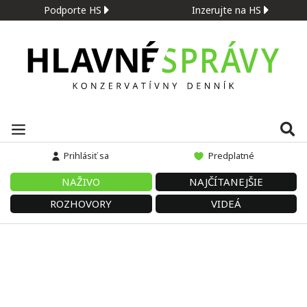
Podporte HS
Inzerujte na HS
Prihlásiť sa
Predplatné
NAŽIVO
NAJČÍTANEJŠIE
ROZHOVORY
VIDEÁ