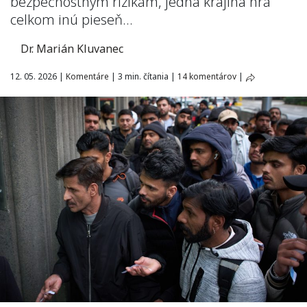
bezpečnostným rizikám, jedna krajina hrá
celkom inú pieseň…
Dr. Marián Kluvanec
12. 05. 2026
|
Komentáre
|
3 min. čítania
|
14 komentárov
|