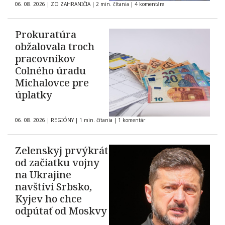
06. 08. 2026
|
ZO ZAHRANIČIA
|
2 min. čítania
|
4 komentáre
Prokuratúra
obžalovala troch
pracovníkov
Colného úradu
Michalovce pre
úplatky
06. 08. 2026
|
REGIÓNY
|
1 min. čítania
|
1 komentár
Zelenskyj prvýkrát
od začiatku vojny
na Ukrajine
navštívi Srbsko,
Kyjev ho chce
odpútať od Moskvy