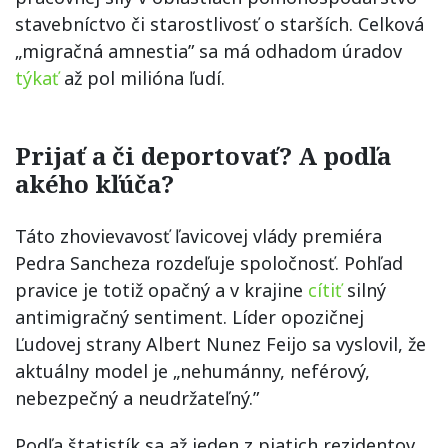
stavebníctvo či starostlivosť o starších. Celková
„migračná amnestia” sa má odhadom úradov
týkať
až pol milióna ľudí.
Prijať a či deportovať? A podľa
akého kľúča?
Táto zhovievavosť ľavicovej vlády premiéra
Pedra Sancheza rozdeľuje spoločnosť. Pohľad
pravice je totiž opačný a v krajine
cítiť
silný
antimigračný sentiment. Líder opozičnej
Ľudovej strany Albert Nunez Feijo sa vyslovil, že
aktuálny model je „nehumánny, neférový,
nebezpečný a neudržateľný.”
Podľa štatistík sa až jeden z piatich rezidentov