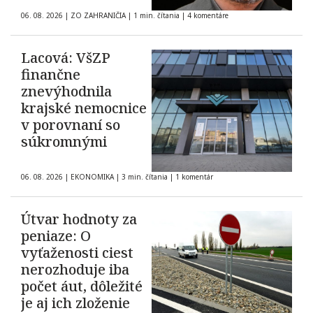
06. 08. 2026
|
ZO ZAHRANIČIA
|
1 min. čítania
|
4 komentáre
Lacová: VšZP
finančne
znevýhodnila
krajské nemocnice
v porovnaní so
súkromnými
06. 08. 2026
|
EKONOMIKA
|
3 min. čítania
|
1 komentár
Útvar hodnoty za
peniaze: O
vyťaženosti ciest
nerozhoduje iba
počet áut, dôležité
je aj ich zloženie