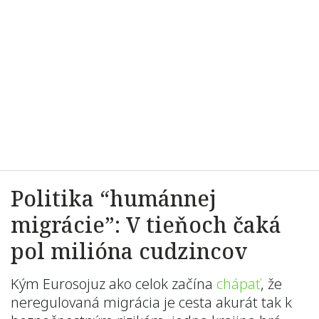
Politika “humánnej
migrácie”: V tieňoch čaká
pol milióna cudzincov
Kým Eurosojuz ako celok začína
chápať
, že
neregulovaná migrácia je cesta akurát tak k